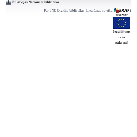
© Latvijas Nacionālā bibliotēka
Par LNB Digitālo bibliotēku
|
Lietošanas noteikumi
|
Kontakti
Ieguldījums
tavā
nākotnē!