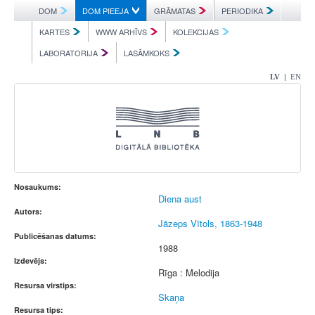
DOM
DOM PIEEJA
GRĀMATAS
PERIODIKA
KARTES
WWW ARHĪVS
KOLEKCIJAS
LABORATORIJA
LASĀMKOKS
|
LV
EN
Nosaukums:
Diena aust
Autors:
Jāzeps Vītols, 1863-1948
Publicēšanas datums:
1988
Izdevējs:
Rīga : Melodija
Resursa virstips:
Skaņa
Resursa tips: