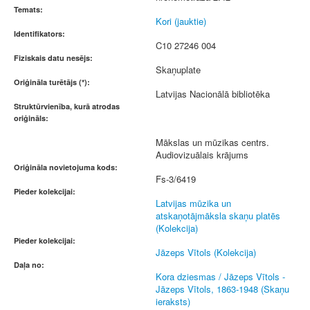
Temats:
Kori (jauktie)
Identifikators:
C10 27246 004
Fiziskais datu nesējs:
Skaņuplate
Oriģināla turētājs (*):
Latvijas Nacionālā bibliotēka
Struktūrvienība, kurā atrodas
oriģināls:
Mākslas un mūzikas centrs.
Audiovizuālais krājums
Oriģināla novietojuma kods:
Fs-3/6419
Pieder kolekcijai:
Latvijas mūzika un
atskaņotājmāksla skaņu platēs
(Kolekcija)
Pieder kolekcijai:
Jāzeps Vītols (Kolekcija)
Daļa no:
Kora dziesmas / Jāzeps Vītols -
Jāzeps Vītols, 1863-1948 (Skaņu
ieraksts)