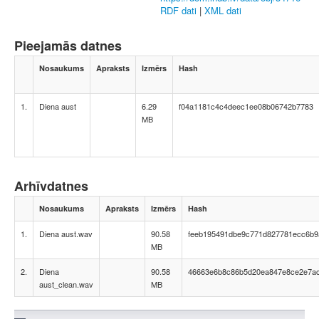
RDF dati
|
XML dati
Pieejamās datnes
Nosaukums
Apraksts
Izmērs
Hash
1.
Diena aust
6.29
f04a1181c4c4deec1ee08b06742b7783
MB
Arhīvdatnes
Nosaukums
Apraksts
Izmērs
Hash
1.
Diena aust.wav
90.58
feeb195491dbe9c771d827781ecc6b9
MB
2.
Diena
90.58
46663e6b8c86b5d20ea847e8ce2e7a
aust_clean.wav
MB