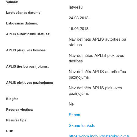
Valoda:
latviešu
Izveidošanas datums:
24.08.2013
Labošanas datums:
19.06.2018
APLIS autortiesību statuss:
Nav definēts APLIS autortiesību
statuss
APLIS piekļuves tiesības:
Nav definētas APLIS piekļuves
tiesības
APLIS tiesību paziņojums:
Nav definēts APLIS autortiesību
paziņojums
APLIS piekļuves paziņojums:
Nav definēts APLIS piekļuves
paziņojums
Bloķēts:
Nē
Resursa virstips:
Skaņa
Resursa tips:
Skaņu ieraksts
URI:
https://dom.lndb.lv/data/obj/34716