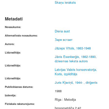
Skaņu ieraksts
Metadati
Nosaukums:
Diena aust
Alternatīvais nosaukums:
Заря встает
Autors:
Jāzeps Vītols, 1863-1948
Līdzradītājs:
Jānis Esenberģis, 1862-1890,
dziesmas teksta autors
Līdzradītājs:
Latvijas Valsts konservatorija.
Koris, izpildītājs
Līdzradītājs:
Juris Kļaviņš, 1944- , diriģents
Publicēšanas datums:
1988
Izdevējs:
Rīga : Melodija
Fiziskais raksturojums:
hronometrāža 2:42