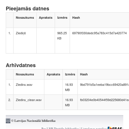
Pieejamās datnes
Nosaukums
Apraksts
Izmērs
Hash
1.
Ziediņš
965.25
69790f330dedc95a783c415d7a420774
KB
Arhīvdatnes
Nosaukums
Apraksts
Izmērs
Hash
1.
Ziedins.wav
16.93
9bd791b5a1eeba19bcc69420a891
MB
2.
Ziedins_clean.wav
16.93
fb03204e0b40544f59d225680d41e
MB
© Latvijas Nacionālā bibliotēka
Par LNB Digitālo bibliotēku
|
Lietošanas noteikumi
|
Kontakti