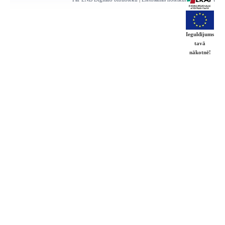
Ieguldījums
tavā
nākotnē!