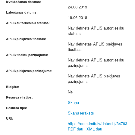
Izveidošanas datums:
24.08.2013
Labošanas datums:
19.06.2018
APLIS autortiesību statuss:
Nav definēts APLIS autortiesību
statuss
APLIS piekļuves tiesības:
Nav definētas APLIS piekļuves
tiesības
APLIS tiesību paziņojums:
Nav definēts APLIS autortiesību
paziņojums
APLIS piekļuves paziņojums:
Nav definēts APLIS piekļuves
paziņojums
Bloķēts:
Nē
Resursa virstips:
Skaņa
Resursa tips:
Skaņu ieraksts
URI:
https://dom.lndb.lv/data/obj/34793
RDF dati
|
XML dati