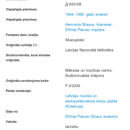
Д-033158
Vispārīgās piezīmes:
1944.-1965. gadu ieraksti
Vispārīgās piezīmes:
Hermanis Brauns, klavieres ;
Elfrīda Pakule, soprāns
Fiziskais datu nesējs:
Skaņuplate
Oriģināla turētājs (*):
Latvijas Nacionālā bibliotēka
Struktūrvienība, kurā atrodas
oriģināls:
Mākslas un mūzikas centrs.
Audiovizuālais krājums
Oriģināla novietojuma kods:
F-3/2335
Pieder kolekcijai:
Latvijas mūzika un
atskaņotājmāksla skaņu platēs
(Kolekcija)
Daļa no:
Elfrīda Pakule (Skaņu ieraksts)
Valoda:
latviešu