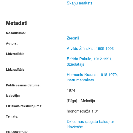
Skaņu ieraksts
Metadati
Nosaukums:
Ziediņš
Autors:
Arvīds Žilinskis, 1905-1993
Līdzradītājs:
Elfrīda Pakule, 1912-1991,
dziedātājs
Līdzradītājs:
Hermanis Brauns, 1918-1979,
instrumentālists
Publicēšanas datums:
1974
Izdevējs:
[Rīga] : Melodija
Fiziskais raksturojums:
hronometrāža 1:01
Temats:
Dziesmas (augsta balss) ar
klavierēm
Identifikators: