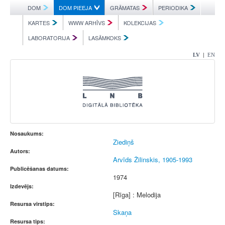
DOM
DOM PIEEJA
GRĀMATAS
PERIODIKA
KARTES
WWW ARHĪVS
KOLEKCIJAS
LABORATORIJA
LASĀMKOKS
|
LV
EN
Nosaukums:
Ziediņš
Autors:
Arvīds Žilinskis, 1905-1993
Publicēšanas datums:
1974
Izdevējs:
[Rīga] : Melodija
Resursa virstips:
Skaņa
Resursa tips: