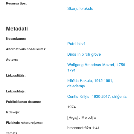
Resursa tips:
Skaņu ieraksts
Metadati
Nosaukums:
Putni birzī
Alternatīvais nosaukums:
Birds in birch grove
Autors:
Wolfgang Amadeus Mozart, 1756-
1791
Līdzradītājs:
Elfrīda Pakule, 1912-1991,
dziedātājs
Līdzradītājs:
Centis Kriķis, 1930-2017, diriģents
Publicēšanas datums:
1974
Izdevējs:
[Rīga] : Melodija
Fiziskais raksturojums:
hronometrāža 1:41
Temats: