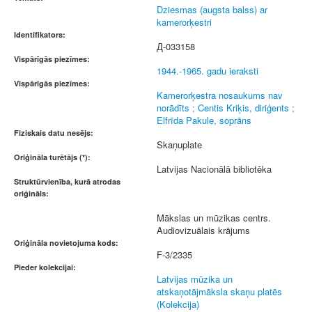
Dziesmas (augsta balss) ar
kamerorķestri
Identifikators:
Д-033158
Vispārīgās piezīmes:
1944.-1965. gadu ieraksti
Vispārīgās piezīmes:
Kamerorķestra nosaukums nav
norādīts ; Centis Kriķis, diriģents ;
Elfrīda Pakule, soprāns
Fiziskais datu nesējs:
Skaņuplate
Oriģināla turētājs (*):
Latvijas Nacionālā bibliotēka
Struktūrvienība, kurā atrodas
oriģināls:
Mākslas un mūzikas centrs.
Audiovizuālais krājums
Oriģināla novietojuma kods:
F-3/2335
Pieder kolekcijai:
Latvijas mūzika un
atskaņotājmāksla skaņu platēs
(Kolekcija)