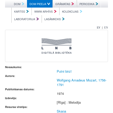
DOM
DOM PIEEJA
GRĀMATAS
PERIODIKA
KARTES
WWW ARHĪVS
KOLEKCIJAS
LABORATORIJA
LASĀMKOKS
|
LV
EN
Nosaukums:
Putni birzī
Autors:
Wolfgang Amadeus Mozart, 1756-
1791
Publicēšanas datums:
1974
Izdevējs:
[Rīga] : Melodija
Resursa virstips:
Skaņa