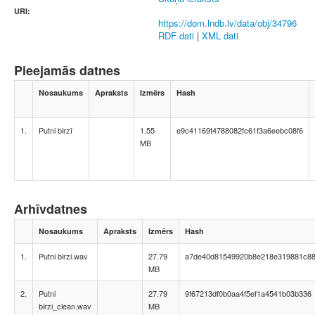
URI:
https://dom.lndb.lv/data/obj/34796
RDF dati
|
XML dati
Pieejamās datnes
Nosaukums
Apraksts
Izmērs
Hash
1.
Putni birzī
1.55
e9c41169f4788082fc61f3a6eebc08f6
MB
Arhīvdatnes
Nosaukums
Apraksts
Izmērs
Hash
1.
Putni birzi.wav
27.79
a7de40d81549920b8e218e319881c8
MB
2.
Putni
27.79
9f67213df0b0aa4f5ef1a4541b03b336
birzi_clean.wav
MB