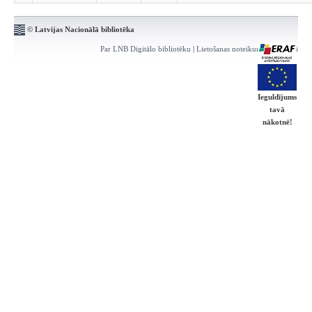
© Latvijas Nacionālā bibliotēka
Par LNB Digitālo bibliotēku
|
Lietošanas noteikumi
|
Kontakti
Ieguldījums
tavā
nākotnē!