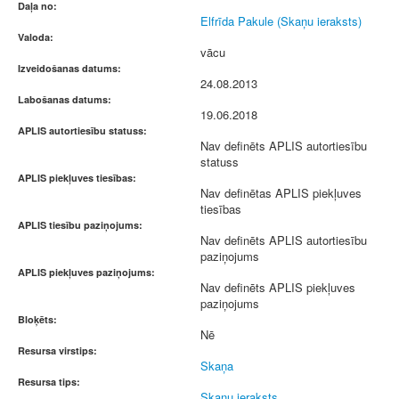
Daļa no:
Elfrīda Pakule (Skaņu ieraksts)
Valoda:
vācu
Izveidošanas datums:
24.08.2013
Labošanas datums:
19.06.2018
APLIS autortiesību statuss:
Nav definēts APLIS autortiesību
statuss
APLIS piekļuves tiesības:
Nav definētas APLIS piekļuves
tiesības
APLIS tiesību paziņojums:
Nav definēts APLIS autortiesību
paziņojums
APLIS piekļuves paziņojums:
Nav definēts APLIS piekļuves
paziņojums
Bloķēts:
Nē
Resursa virstips:
Skaņa
Resursa tips:
Skaņu ieraksts