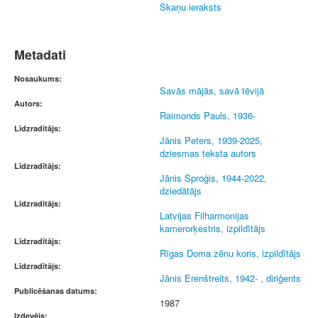
Skaņu ieraksts
Metadati
Nosaukums:
Savās mājās, savā tēvijā
Autors:
Raimonds Pauls, 1936-
Līdzradītājs:
Jānis Peters, 1939-2025,
dziesmas teksta autors
Līdzradītājs:
Jānis Sproģis, 1944-2022,
dziedātājs
Līdzradītājs:
Latvijas Filharmonijas
kamerorķestris, izpildītājs
Līdzradītājs:
Rīgas Doma zēnu koris, izpildītājs
Līdzradītājs:
Jānis Erenštreits, 1942- , diriģents
Publicēšanas datums:
1987
Izdevējs: