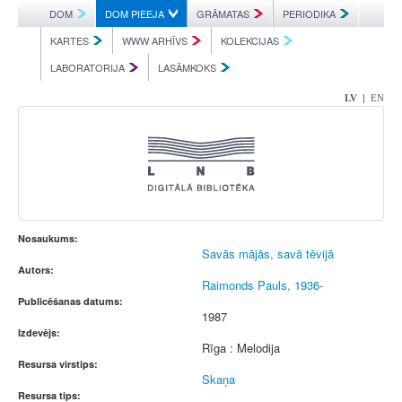
DOM
DOM PIEEJA
GRĀMATAS
PERIODIKA
KARTES
WWW ARHĪVS
KOLEKCIJAS
LABORATORIJA
LASĀMKOKS
|
LV
EN
Nosaukums:
Savās mājās, savā tēvijā
Autors:
Raimonds Pauls, 1936-
Publicēšanas datums:
1987
Izdevējs:
Rīga : Melodija
Resursa virstips:
Skaņa
Resursa tips: