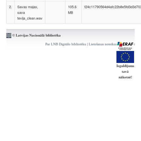
2.
Savas majas,
105.6
f24c11790564d4afc22b8e5fd3d3d70
sava
MB
tevija_clean.wav
© Latvijas Nacionālā bibliotēka
Par LNB Digitālo bibliotēku
|
Lietošanas noteikumi
|
Kontakti
Ieguldījums
tavā
nākotnē!