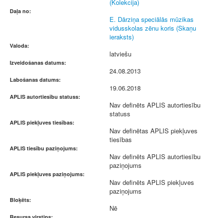
(Kolekcija)
Daļa no:
E. Dārziņa speciālās mūzikas
vidusskolas zēnu koris (Skaņu
ieraksts)
Valoda:
latviešu
Izveidošanas datums:
24.08.2013
Labošanas datums:
19.06.2018
APLIS autortiesību statuss:
Nav definēts APLIS autortiesību
statuss
APLIS piekļuves tiesības:
Nav definētas APLIS piekļuves
tiesības
APLIS tiesību paziņojums:
Nav definēts APLIS autortiesību
paziņojums
APLIS piekļuves paziņojums:
Nav definēts APLIS piekļuves
paziņojums
Bloķēts:
Nē
Resursa virstips: