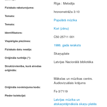
Rīga : Melodija
Fiziskais raksturojums:
hronometrāža 3:10
Temats:
Populārā mūzika
Temats:
Kori (zēnu)
Identifikators:
C50 25711 001
Vispārīgās piezīmes:
1986. gada ieraksts
Fiziskais datu nesējs:
Skaņuplate
Oriģināla turētājs (*):
Latvijas Nacionālā bibliotēka
Struktūrvienība, kurā atrodas
oriģināls:
Mākslas un mūzikas centrs.
Audiovizuālais krājums
Oriģināla novietojuma kods:
Fs-3/7119
Pieder kolekcijai:
Latvijas mūzika un
atskaņotājmāksla skaņu platēs