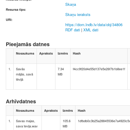
Skaņa
Resursa tips:
Skaņu ieraksts
URI:
https://dom.lndb.lv/data/obj/34806
RDF dati
|
XML dati
Pieejamās datnes
Nosaukums
Apraksts
Izmērs
Hash
1.
Savās
7.34
f4cc9f20d4e55d137e5e26f7b1b8ee1f
mājās, savā
MB
tēvijā
Arhīvdatnes
Nosaukums
Apraksts
Izmērs
Hash
1.
Savas majas,
105.6
1dfbdb0c3b25a28845536e7a4920c5
sava tevija.wav
MB