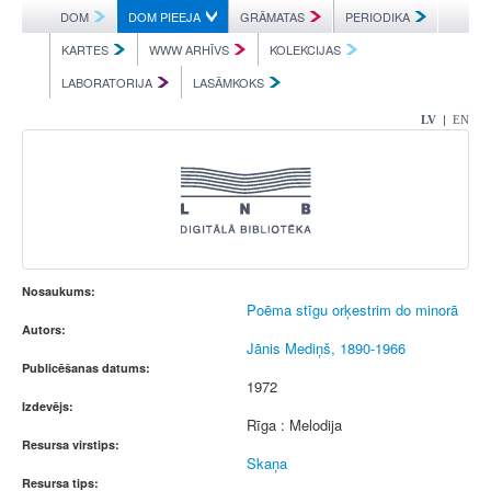
DOM
DOM PIEEJA
GRĀMATAS
PERIODIKA
KARTES
WWW ARHĪVS
KOLEKCIJAS
LABORATORIJA
LASĀMKOKS
|
LV
EN
Nosaukums:
Poēma stīgu orķestrim do minorā
Autors:
Jānis Mediņš, 1890-1966
Publicēšanas datums:
1972
Izdevējs:
Rīga : Melodija
Resursa virstips:
Skaņa
Resursa tips: