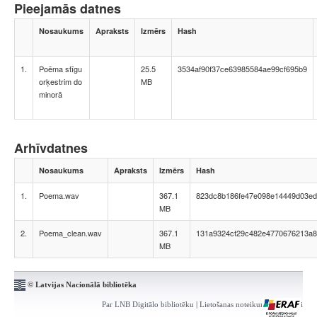
Pieejamās datnes
Nosaukums
Apraksts
Izmērs
Hash
1.
Poēma stīgu
25.5
3534af90f37ce63985584ae99cf695b9
orķestrim do
MB
minorā
Arhīvdatnes
Nosaukums
Apraksts
Izmērs
Hash
1.
Poema.wav
367.1
823dc8b186fe47e098e14449d03ed
MB
2.
Poema_clean.wav
367.1
131a9324cf29c482e4770676213a8
MB
© Latvijas Nacionālā bibliotēka
Par LNB Digitālo bibliotēku
|
Lietošanas noteikumi
|
Kontakti