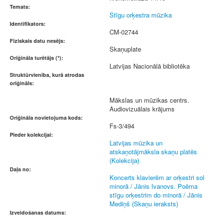
Temats:
Stīgu orķestra mūzika
Identifikators:
CM-02744
Fiziskais datu nesējs:
Skaņuplate
Oriģināla turētājs (*):
Latvijas Nacionālā bibliotēka
Struktūrvienība, kurā atrodas
oriģināls:
Mākslas un mūzikas centrs.
Audiovizuālais krājums
Oriģināla novietojuma kods:
Fs-3/494
Pieder kolekcijai:
Latvijas mūzika un
atskaņotājmāksla skaņu platēs
(Kolekcija)
Daļa no:
Koncerts klavierēm ar orķestri sol
minorā / Jānis Ivanovs. Poēma
stīgu orķestrim do minorā / Jānis
Mediņš (Skaņu ieraksts)
Izveidošanas datums: