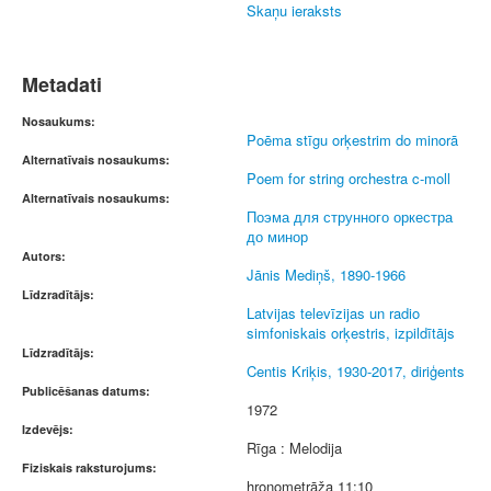
Skaņu ieraksts
Metadati
Nosaukums:
Poēma stīgu orķestrim do minorā
Alternatīvais nosaukums:
Poem for string orchestra c-moll
Alternatīvais nosaukums:
Поэма для струнного оркестра
до минор
Autors:
Jānis Mediņš, 1890-1966
Līdzradītājs:
Latvijas televīzijas un radio
simfoniskais orķestris, izpildītājs
Līdzradītājs:
Centis Kriķis, 1930-2017, diriģents
Publicēšanas datums:
1972
Izdevējs:
Rīga : Melodija
Fiziskais raksturojums:
hronometrāža 11:10