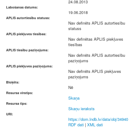
24.08.2013
Labošanas datums:
19.06.2018
APLIS autortiesību statuss:
Nav definēts APLIS autortiesību
statuss
APLIS piekļuves tiesības:
Nav definētas APLIS piekļuves
tiesības
APLIS tiesību paziņojums:
Nav definēts APLIS autortiesību
paziņojums
APLIS piekļuves paziņojums:
Nav definēts APLIS piekļuves
paziņojums
Bloķēts:
Nē
Resursa virstips:
Skaņa
Resursa tips:
Skaņu ieraksts
URI:
https://dom.lndb.lv/data/obj/34940
RDF dati
|
XML dati