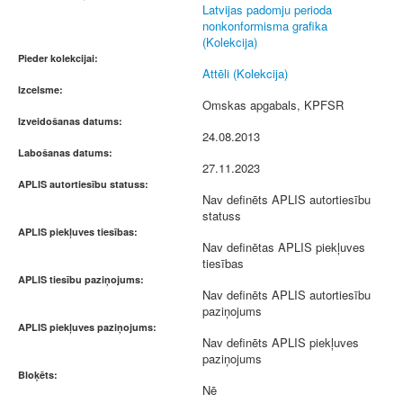
Latvijas padomju perioda
nonkonformisma grafika
(Kolekcija)
Pieder kolekcijai:
Attēli (Kolekcija)
Izcelsme:
Omskas apgabals, KPFSR
Izveidošanas datums:
24.08.2013
Labošanas datums:
27.11.2023
APLIS autortiesību statuss:
Nav definēts APLIS autortiesību
statuss
APLIS piekļuves tiesības:
Nav definētas APLIS piekļuves
tiesības
APLIS tiesību paziņojums:
Nav definēts APLIS autortiesību
paziņojums
APLIS piekļuves paziņojums:
Nav definēts APLIS piekļuves
paziņojums
Bloķēts:
Nē