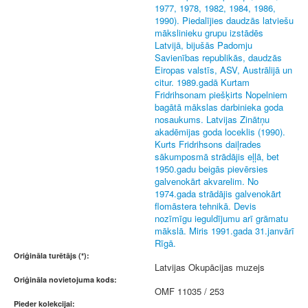
1977, 1978, 1982, 1984, 1986,
1990). Piedalījies daudzās latviešu
mākslinieku grupu izstādēs
Latvijā, bijušās Padomju
Savienības republikās, daudzās
Eiropas valstīs, ASV, Austrālijā un
citur. 1989.gadā Kurtam
Fridrihsonam piešķirts Nopelniem
bagātā mākslas darbinieka goda
nosaukums. Latvijas Zinātņu
akadēmijas goda loceklis (1990).
Kurts Fridrihsons daiļrades
sākumposmā strādājis eļļā, bet
1950.gadu beigās pievērsies
galvenokārt akvarelim. No
1974.gada strādājis galvenokārt
flomāstera tehnikā. Devis
nozīmīgu ieguldījumu arī grāmatu
mākslā. Miris 1991.gada 31.janvārī
Rīgā.
Oriģināla turētājs (*):
Latvijas Okupācijas muzejs
Oriģināla novietojuma kods:
OMF 11035 / 253
Pieder kolekcijai: