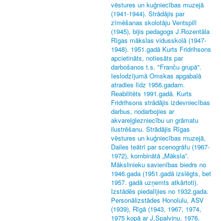
vēstures un kuģniecības muzejā
(1941-1944). Strādājis par
zīmēšanas skolotāju Ventspilī
(1945), bijis pedagogs J.Rozentāla
Rīgas mākslas vidusskolā (1947-
1948). 1951.gadā Kurts Fridrihsons
apcietināts, notiesāts par
darbošanos t.s. "Franču grupā".
Ieslodzījumā Omskas apgabalā
atradies līdz 1956.gadam.
Reabilitēts 1991.gadā. Kurts
Fridrihsons strādājis izdevniecības
darbus, nodarbojies ar
akvareļglezniecību un grāmatu
ilustrēšanu. Strādājis Rīgas
vēstures un kuģniecības muzejā,
Dailes teātrī par scenogrāfu (1967-
1972), kombinātā „Māksla”.
Mākslinieku savienības biedrs no
1946.gada (1951.gadā izslēgts, bet
1957. gadā uzņemts atkārtoti).
Izstādēs piedalījies no 1932.gada.
Personālizstādes Honolulu, ASV
(1939), Rīgā (1943, 1967, 1974,
1975 kopā ar J.Spalviņu, 1976,