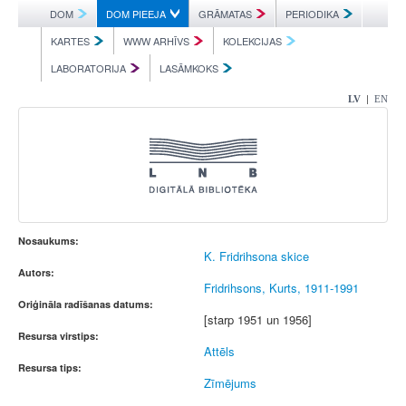
DOM
DOM PIEEJA
GRĀMATAS
PERIODIKA
KARTES
WWW ARHĪVS
KOLEKCIJAS
LABORATORIJA
LASĀMKOKS
|
LV
EN
Nosaukums:
K. Fridrihsona skice
Autors:
Fridrihsons, Kurts, 1911-1991
Oriģināla radīšanas datums:
[starp 1951 un 1956]
Resursa virstips:
Attēls
Resursa tips:
Zīmējums