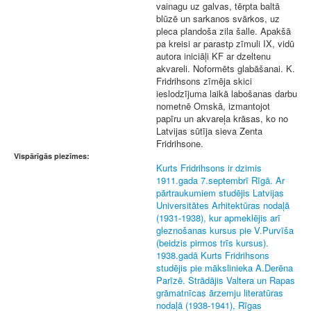
vainagu uz galvas, tērpta baltā
blūzē un sarkanos svārkos, uz
pleca plandoša zila šalle. Apakšā
pa kreisi ar parastp zīmuli IX, vidū
autora iniciāļi KF ar dzeltenu
akvareli. Noformēts glabāšanai. K.
Fridrihsons zīmēja skici
ieslodzījuma laikā labošanas darbu
nometnē Omskā, izmantojot
papīru un akvareļa krāsas, ko no
Latvijas sūtīja sieva Zenta
Fridrihsone.
Vispārīgās piezīmes:
Kurts Fridrihsons ir dzimis
1911.gada 7.septembrī Rīgā. Ar
pārtraukumiem studējis Latvijas
Universitātes Arhitektūras nodaļā
(1931-1938), kur apmeklējis arī
gleznošanas kursus pie V.Purvīša
(beidzis pirmos trīs kursus).
1938.gadā Kurts Fridrihsons
studējis pie mākslinieka A.Derēna
Parīzē. Strādājis Valtera un Rapas
grāmatnīcas ārzemju literatūras
nodaļā (1938-1941), Rīgas