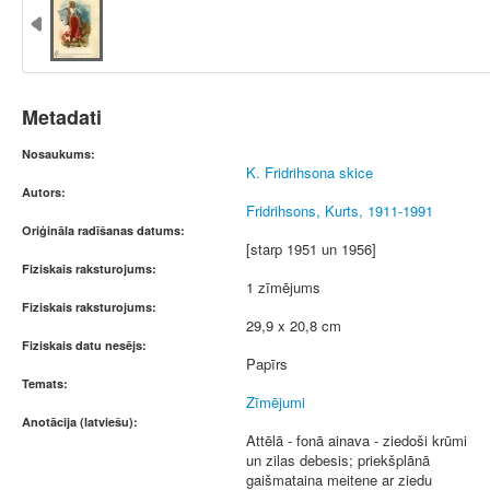
Metadati
Nosaukums:
K. Fridrihsona skice
Autors:
Fridrihsons, Kurts, 1911-1991
Oriģināla radīšanas datums:
[starp 1951 un 1956]
Fiziskais raksturojums:
1 zīmējums
Fiziskais raksturojums:
29,9 x 20,8 cm
Fiziskais datu nesējs:
Papīrs
Temats:
Zīmējumi
Anotācija (latviešu):
Attēlā - fonā ainava - ziedoši krūmi
un zilas debesis; priekšplānā
gaišmataina meitene ar ziedu