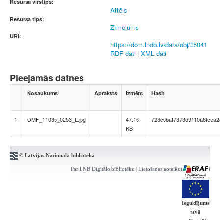
Resursa virstips:
Attēls
Resursa tips:
Zīmējums
URI:
https://dom.lndb.lv/data/obj/35041
RDF dati
|
XML dati
Pieejamās datnes
Nosaukums
Apraksts
Izmērs
Hash
1.
OMF_11035_0253_L.jpg
47.16
723c0baf7373d9110a8feea2
KB
© Latvijas Nacionālā bibliotēka
Par LNB Digitālo bibliotēku
|
Lietošanas noteikumi
|
Kontakti
Ieguldījums
tavā