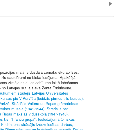
pozīcijas malā, vidusdaļā zemāku ēku aprises,
ā trīs caurdūrumi no bloka iesējuma. Apakšējā
ihsons zīmēja skici ieslodzījuma laikā labošanas
o Latvijas sūtīja sieva Zenta Fridrihsone.
raukumiem studējis Latvijas Universitātes
kursus pie V.Purvīša (beidzis pirmos trīs kursus).
Parīzē. Strādājis Valtera un Rapas grāmatnīcas
ecības muzejā (1941-1944). Strādājis par
la Rīgas mākslas vidusskolā (1947-1948).
nos t.s. "Franču grupā". Ieslodzījumā Omskas
 Fridrihsons strādājis izdevniecības darbus,
ājis Rīgas vēstures un kuģniecības muzejā, Dailes