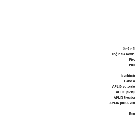
Oriģināl
Oriģināla novi
Pied
Pied
Izveidoš
Laboš
APLIS autortie
APLIS piekļu
APLIS tiesīb
APLIS piekļuve
Res