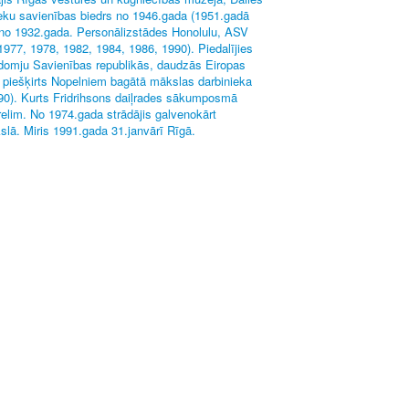
ieku savienības biedrs no 1946.gada (1951.gadā
es no 1932.gada. Personālizstādes Honolulu, ASV
1977, 1978, 1982, 1984, 1986, 1990). Piedalījies
adomju Savienības republikās, daudzās Eiropas
m piešķirts Nopelniem bagātā mākslas darbinieka
90). Kurts Fridrihsons daiļrades sākumposmā
relim. No 1974.gada strādājis galvenokārt
slā. Miris 1991.gada 31.janvārī Rīgā.