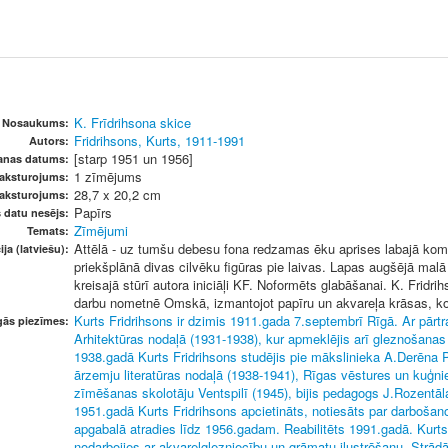
K. Frīdrihsona skice
Nosaukums:
Fridrihsons, Kurts, 1911-1991
Autors:
[starp 1951 un 1956]
šanas datums:
1 zīmējums
raksturojums:
28,7 x 20,2 cm
raksturojums:
Papīrs
s datu nesējs:
Zīmējumi
Temats:
Attēlā - uz tumšu debesu fona redzamas ēku aprises labajā kom
ja (latviešu):
priekšplānā divas cilvēku figūras pie laivas. Lapas augšējā mal
kreisajā stūrī autora iniciāļi KF. Noformēts glabāšanai. K. Fridr
darbu nometnē Omskā, izmantojot papīru un akvareļa krāsas, ko n
Kurts Fridrihsons ir dzimis 1911.gada 7.septembrī Rīgā. Ar pārt
gās piezīmes:
Arhitektūras nodaļā (1931-1938), kur apmeklējis arī gleznošanas 
1938.gadā Kurts Fridrihsons studējis pie mākslinieka A.Derēna 
ārzemju literatūras nodaļā (1938-1941), Rīgas vēstures un kuģni
zīmēšanas skolotāju Ventspilī (1945), bijis pedagogs J.Rozentā
1951.gadā Kurts Fridrihsons apcietināts, notiesāts par darboša
apgabalā atradies līdz 1956.gadam. Reabilitēts 1991.gadā. Kurts
nodarbojies ar akvareļglezniecību un grāmatu ilustrēšanu. Strād