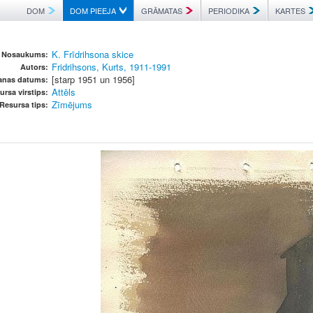
DOM
DOM PIEEJA
GRĀMATAS
PERIODIKA
KARTES
K. Frīdrihsona skice
Nosaukums:
Fridrihsons, Kurts, 1911-1991
Autors:
[starp 1951 un 1956]
šanas datums:
Attēls
ursa virstips:
Zīmējums
Resursa tips: