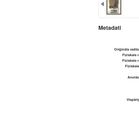
Metadati
Oriģināla radī
Fiziskais 
Fiziskais 
Fiziskai
Anotāci
Vispārī