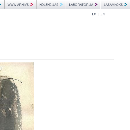
WWW ARHĪVS
KOLEKCIJAS
LABORATORIJA
LASĀMKOKS
|
LV
EN