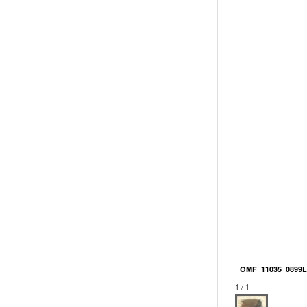
OMF_11035_0899L
1 / 1