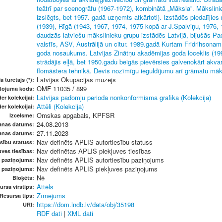
teātrī par scenogrāfu (1967-1972), kombinātā „Māksla”. Mākslin
izslēgts, bet 1957. gadā uzņemts atkārtoti). Izstādēs piedalīji
(1939), Rīgā (1943, 1967, 1974, 1975 kopā ar J.Spalviņu, 1976, 
daudzās latviešu mākslinieku grupu izstādēs Latvijā, bijušās P
valstīs, ASV, Austrālijā un citur. 1989.gadā Kurtam Fridrihsona
goda nosaukums. Latvijas Zinātņu akadēmijas goda loceklis (19
strādājis eļļā, bet 1950.gadu beigās pievērsies galvenokārt akva
flomāstera tehnikā. Devis nozīmīgu ieguldījumu arī grāmatu māk
Latvijas Okupācijas muzejs
a turētājs (*):
OMF 11035 / 899
etojuma kods:
Latvijas padomju perioda nonkonformisma grafika (Kolekcija)
er kolekcijai:
Attēli (Kolekcija)
er kolekcijai:
Omskas apgabals, KPFSR
Izcelsme:
24.08.2013
anas datums:
27.11.2023
anas datums:
Nav definēts APLIS autortiesību statuss
sību statuss:
Nav definētas APLIS piekļuves tiesības
ves tiesības:
Nav definēts APLIS autortiesību paziņojums
u paziņojums:
Nav definēts APLIS piekļuves paziņojums
s paziņojums:
Nē
Bloķēts:
Attēls
ursa virstips:
Zīmējums
Resursa tips:
https://dom.lndb.lv/data/obj/35198
URI:
RDF dati
|
XML dati