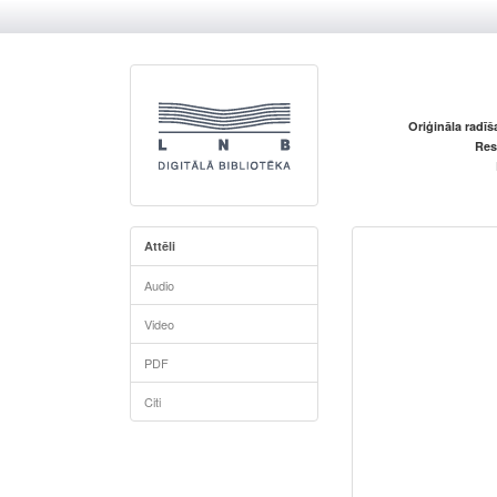
Oriģināla radī
Res
Attēli
Audio
Video
PDF
Citi