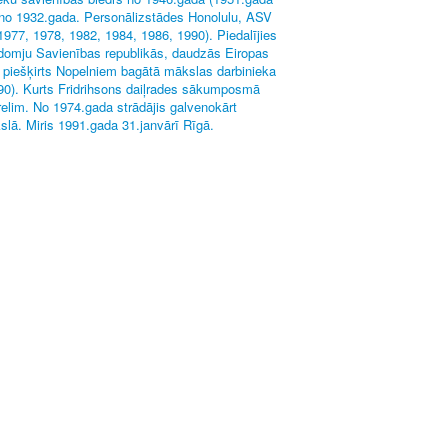
es no 1932.gada. Personālizstādes Honolulu, ASV
1977, 1978, 1982, 1984, 1986, 1990). Piedalījies
adomju Savienības republikās, daudzās Eiropas
m piešķirts Nopelniem bagātā mākslas darbinieka
90). Kurts Fridrihsons daiļrades sākumposmā
relim. No 1974.gada strādājis galvenokārt
slā. Miris 1991.gada 31.janvārī Rīgā.