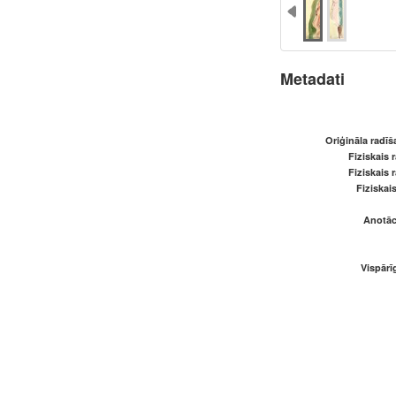
Metadati
Oriģināla radī
Fiziskais 
Fiziskais 
Fiziskai
Anotāci
Vispārī