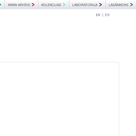
WWW ARHĪVS
KOLEKCIJAS
LABORATORIJA
LASĀMKOKS
|
LV
EN