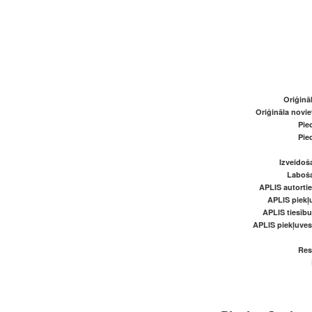
Oriģināl
Oriģināla novi
Pied
Pied
Izveidoš
Laboš
APLIS autortie
APLIS piekļu
APLIS tiesīb
APLIS piekļuve
Res