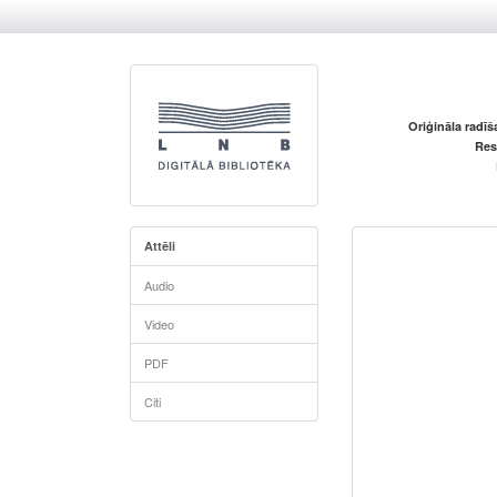
Oriģināla radī
Res
Attēli
Audio
Video
PDF
Citi