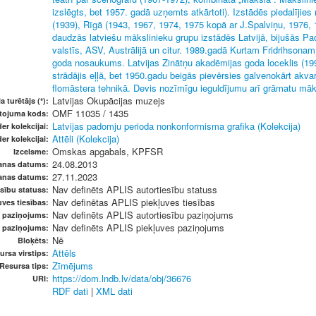
izslēgts, bet 1957. gadā uzņemts atkārtoti). Izstādēs piedalīji
(1939), Rīgā (1943, 1967, 1974, 1975 kopā ar J.Spalviņu, 1976, 
daudzās latviešu mākslinieku grupu izstādēs Latvijā, bijušās P
valstīs, ASV, Austrālijā un citur. 1989.gadā Kurtam Fridrihsona
goda nosaukums. Latvijas Zinātņu akadēmijas goda loceklis (19
strādājis eļļā, bet 1950.gadu beigās pievērsies galvenokārt akva
flomāstera tehnikā. Devis nozīmīgu ieguldījumu arī grāmatu māk
Latvijas Okupācijas muzejs
a turētājs (*):
OMF 11035 / 1435
etojuma kods:
Latvijas padomju perioda nonkonformisma grafika (Kolekcija)
er kolekcijai:
Attēli (Kolekcija)
er kolekcijai:
Omskas apgabals, KPFSR
Izcelsme:
24.08.2013
anas datums:
27.11.2023
anas datums:
Nav definēts APLIS autortiesību statuss
sību statuss:
Nav definētas APLIS piekļuves tiesības
ves tiesības:
Nav definēts APLIS autortiesību paziņojums
u paziņojums:
Nav definēts APLIS piekļuves paziņojums
s paziņojums:
Nē
Bloķēts:
Attēls
ursa virstips:
Zīmējums
Resursa tips:
https://dom.lndb.lv/data/obj/36676
URI:
RDF dati
|
XML dati