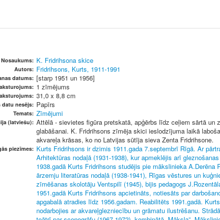
K. Fridrihsona skice
Nosaukums:
Fridrihsons, Kurts, 1911-1991
Autors:
[starp 1951 un 1956]
šanas datums:
1 zīmējums
raksturojums:
31,0 x 8,8 cm
raksturojums:
Papīrs
s datu nesējs:
Zīmējumi
Temats:
Attēlā - sievietes figūra pretskatā, apģērbs līdz ceļiem sārtā un
ja (latviešu):
glabāšanai. K. Fridrihsons zīmēja skici ieslodzījuma laikā lab
akvareļa krāsas, ko no Latvijas sūtīja sieva Zenta Fridrihsone.
Kurts Fridrihsons ir dzimis 1911.gada 7.septembrī Rīgā. Ar pārt
gās piezīmes:
Arhitektūras nodaļā (1931-1938), kur apmeklējis arī gleznošanas 
1938.gadā Kurts Fridrihsons studējis pie mākslinieka A.Derēna 
ārzemju literatūras nodaļā (1938-1941), Rīgas vēstures un kuģni
zīmēšanas skolotāju Ventspilī (1945), bijis pedagogs J.Rozentā
1951.gadā Kurts Fridrihsons apcietināts, notiesāts par darboša
apgabalā atradies līdz 1956.gadam. Reabilitēts 1991.gadā. Kurts
nodarbojies ar akvareļglezniecību un grāmatu ilustrēšanu. Strād
teātrī par scenogrāfu (1967-1972), kombinātā „Māksla”. Mākslin