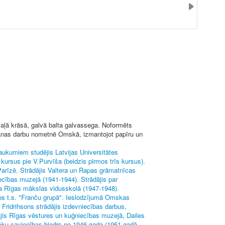
 zaļā krāsā, galvā balta galvassega. Noformēts
ošanas darbu nometnē Omskā, izmantojot papīru un
raukumiem studējis Latvijas Universitātes
kursus pie V.Purvīša (beidzis pirmos trīs kursus).
Parīzē. Strādājis Valtera un Rapas grāmatnīcas
ecības muzejā (1941-1944). Strādājis par
la Rīgas mākslas vidusskolā (1947-1948).
nos t.s. "Franču grupā". Ieslodzījumā Omskas
 Fridrihsons strādājis izdevniecības darbus,
ājis Rīgas vēstures un kuģniecības muzejā, Dailes
ieku savienības biedrs no 1946.gada (1951.gadā