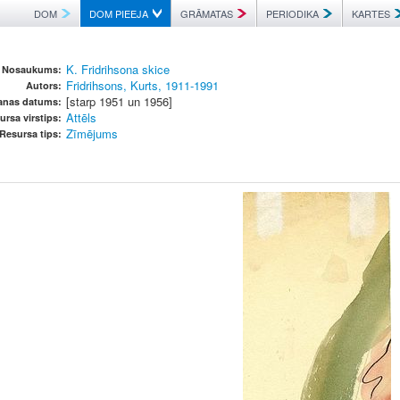
DOM
DOM PIEEJA
GRĀMATAS
PERIODIKA
KARTES
K. Fridrihsona skice
Nosaukums:
Fridrihsons, Kurts, 1911-1991
Autors:
[starp 1951 un 1956]
šanas datums:
Attēls
ursa virstips:
Zīmējums
Resursa tips: