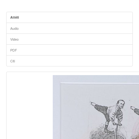
Attēli
Audio
Video
PDF
Citi