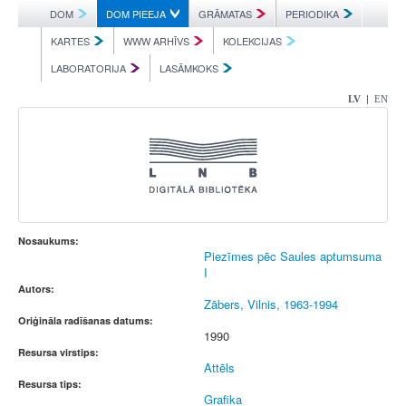
DOM
DOM PIEEJA
GRĀMATAS
PERIODIKA
KARTES
WWW ARHĪVS
KOLEKCIJAS
LABORATORIJA
LASĀMKOKS
|
LV
EN
Nosaukums:
Piezīmes pēc Saules aptumsuma
I
Autors:
Zābers, Vilnis, 1963-1994
Oriģināla radīšanas datums:
1990
Resursa virstips:
Attēls
Resursa tips:
Grafika