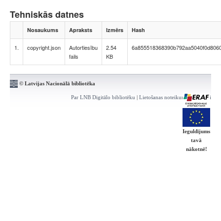
Tehniskās datnes
Nosaukums
Apraksts
Izmērs
Hash
1.
copyright.json
Autortiesību
2.54
6a855518368390b792aa5040f0d806
fails
KB
© Latvijas Nacionālā bibliotēka
Par LNB Digitālo bibliotēku
|
Lietošanas noteikumi
|
Kontakti
Ieguldījums
tavā
nākotnē!