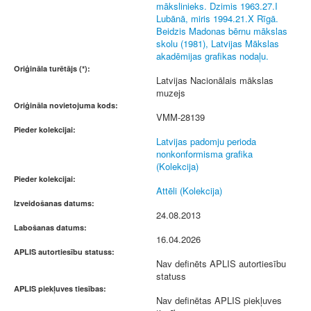
mākslinieks. Dzimis 1963.27.I
Lubānā, miris 1994.21.X Rīgā.
Beidzis Madonas bērnu mākslas
skolu (1981), Latvijas Mākslas
akadēmijas grafikas nodaļu.
Oriģināla turētājs (*):
Latvijas Nacionālais mākslas
muzejs
Oriģināla novietojuma kods:
VMM-28139
Pieder kolekcijai:
Latvijas padomju perioda
nonkonformisma grafika
(Kolekcija)
Pieder kolekcijai:
Attēli (Kolekcija)
Izveidošanas datums:
24.08.2013
Labošanas datums:
16.04.2026
APLIS autortiesību statuss:
Nav definēts APLIS autortiesību
statuss
APLIS piekļuves tiesības:
Nav definētas APLIS piekļuves