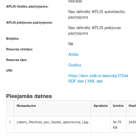
tiesības
APLIS tiesību paziņojums:
Nav definēts APLIS autortiesību
paziņojums
APLIS piekļuves paziņojums:
Nav definēts APLIS piekļuves
paziņojums
Bloķēts:
Nē
Resursa virstips:
Attēls
Resursa tips:
Grafika
URI:
https://dom.lndb.lv/data/obj/37244
RDF dati
|
XML dati
Pieejamās datnes
Nosaukums
Apraksts
Izmērs
Has
1.
zabers_Piezimes_pec_Saules_aptumsuma_I.jpg
54.75
2425
KB