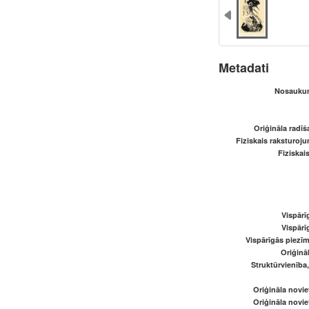
Metadati
Nosaukum
Oriģināla radī
Fiziskais raksturoju
Fiziskai
Vispārī
Vispārī
Vispārīgās piezīm
Oriģināl
Struktūrvienība
Oriģināla novi
Oriģināla novi