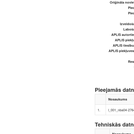
Oriģināla novi
Pied
Pied
Izveidoš
Laboš
APLIS autortie
APLIS piekļu
APLIS tiesīb
APLIS piekļuve
Res
Pieejamās dat
Nosaukums
1.
l_001_nba04-276
Tehniskās dat
Nosaukums