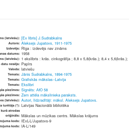
[Ex libris] J.Sudrabkalns
s (latviešu):
Aleksejs Jupatovs, 1911-1975
Autors:
Rīga : izdevējs nav zināms
Izdevējs:
1958
šanas datums:
1 ekslibris : krās. cinkogrāfija ; 8,8 x 5,8(krās.); 8,4 x 5,6(krās.
ms (latviešu):
Papīrs
s datu nesējs:
latviešu
Valoda:
Jānis Sudrabkalns, 1894-1975
Temats:
Grafiskās mākslas--Latvija
Temats:
Ekslibri
Temats:
Signēts: АЮ 58
gās piezīmes:
Zem attēla mākslinieka paraksts.
gās piezīmes:
Autori, līdzradītāji: māksl. Aleksejs Jupatovs.
es (latviešu):
Latvijas Nacionālā bibliotēka
a turētājs (*):
, kurā atrodas
Mākslas un mūzikas centrs. Mākslas krājums
oriģināls:
IExL-L/Jupatovs-9
etojuma kods:
IA-L/149
etojuma kods: