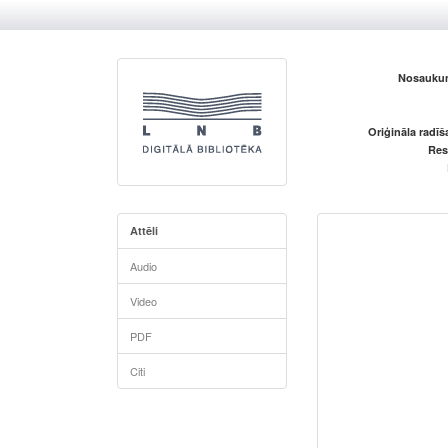
Nosaukum
Oriģināla radī
Res
Attēli
Audio
Video
PDF
Citi