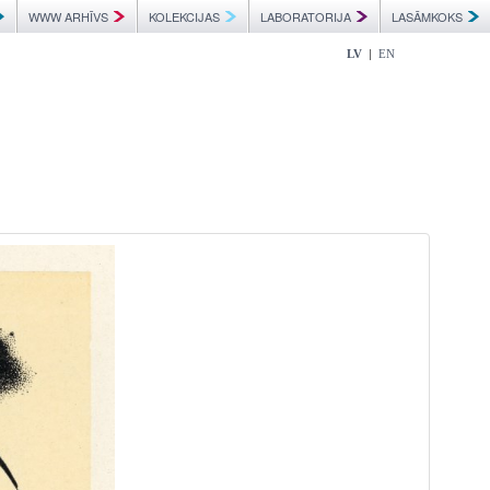
WWW ARHĪVS
KOLEKCIJAS
LABORATORIJA
LASĀMKOKS
|
LV
EN