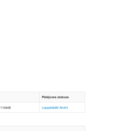
Piekļuves statuss
211b6d6
Lejupielādēt
Atvērt