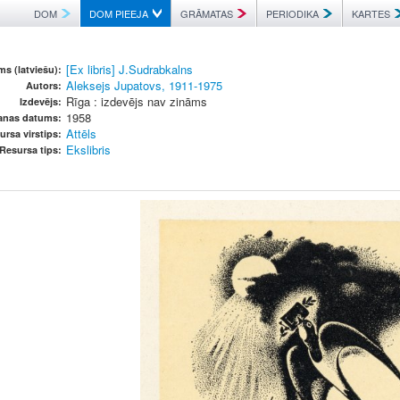
DOM
DOM PIEEJA
GRĀMATAS
PERIODIKA
KARTES
[Ex libris] J.Sudrabkalns
s (latviešu):
Aleksejs Jupatovs, 1911-1975
Autors:
Rīga : izdevējs nav zināms
Izdevējs:
1958
šanas datums:
Attēls
ursa virstips:
Ekslibris
Resursa tips: