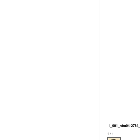
l_001_nba04-2764_
1 / 1