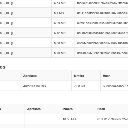
, ([19--])
6.54 MB
f8c8e964ab5908787d49b6a77ffee6b
, ([19--])
5.4 MB
df311ccefdb2814d01b90407755dc4
, ([19--])
6.09 MB
c2a01cd43b5d05457e95632da094f2
, ([19--])
6.42 MB
050b6e086fb3b1d205647eaf3a31d7
, ([19--])
5.88 MB
e8d6f7d50eb6a88ca34740071db188
, ([19--])
5.75 MB
9d44d203722be7b9a62985e107bcc
nes
Apraksts
Izmērs
Hash
Autortiesību fails
7.88 KB
68e055a4aabb61
s
Apraksts
Izmērs
Hash
18.53 MB
81d0012f7890e06257