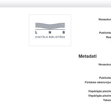
Nosaukum
Publicēš
Res
Metadati
Nosaukum
Publicēš
Fiziskais raksturoju
Vispārīgās piezīm
Vispārīgās piezīm
Teksta