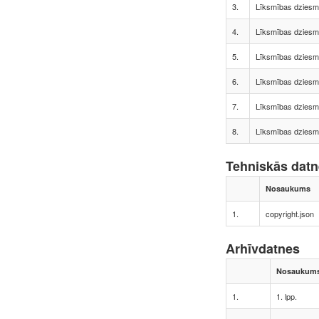
3.
Līksmības dziesma
4.
Līksmības dziesma
5.
Līksmības dziesma
6.
Līksmības dziesma
7.
Līksmības dziesma
8.
Līksmības dziesma
Tehniskās dat
Nosaukums
1.
copyright.json
Arhīvdatnes
Nosaukum
1.
1. lpp.