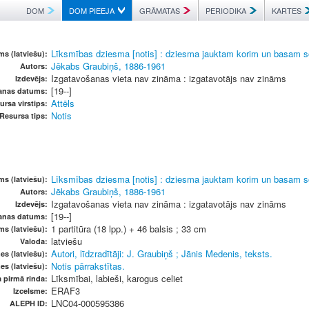
DOM
DOM PIEEJA
GRĀMATAS
PERIODIKA
KARTES
Līksmības dziesma [notis] : dziesma jauktam korim un basam so
s (latviešu):
Jēkabs Graubiņš, 1886-1961
Autors:
Izgatavošanas vieta nav zināma : izgatavotājs nav zināms
Izdevējs:
[19--]
anas datums:
Attēls
ursa virstips:
Notis
Resursa tips:
Līksmības dziesma [notis] : dziesma jauktam korim un basam so
s (latviešu):
Jēkabs Graubiņš, 1886-1961
Autors:
Izgatavošanas vieta nav zināma : izgatavotājs nav zināms
Izdevējs:
[19--]
anas datums:
1 partitūra (18 lpp.) + 46 balsis ; 33 cm
ms (latviešu):
latviešu
Valoda:
Autori, līdzradītāji: J. Graubiņš ; Jānis Medenis, teksts.
es (latviešu):
Notis pārrakstītas.
es (latviešu):
Līksmībai, labieši, karogus celiet
 pirmā rinda:
ERAF3
Izcelsme:
LNC04-000595386
ALEPH ID: