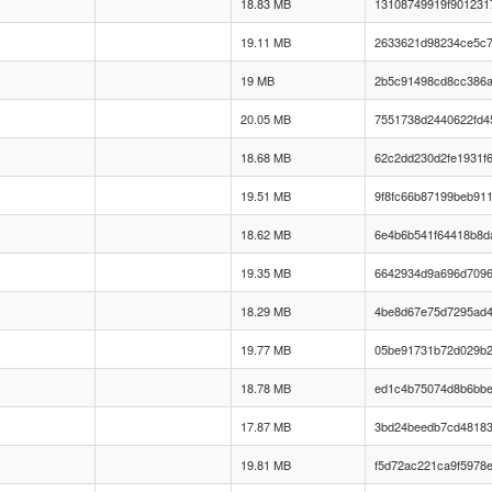
18.83 MB
13108749919f901231
19.11 MB
2633621d98234ce5c7
19 MB
2b5c91498cd8cc386a
20.05 MB
7551738d2440622fd4
18.68 MB
62c2dd230d2fe1931f6
19.51 MB
9f8fc66b87199beb91
18.62 MB
6e4b6b541f64418b8d
19.35 MB
6642934d9a696d7096
18.29 MB
4be8d67e75d7295ad4
19.77 MB
05be91731b72d029b2
18.78 MB
ed1c4b75074d8b6bbe
17.87 MB
3bd24beedb7cd48183
19.81 MB
f5d72ac221ca9f5978