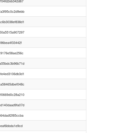
704fd2eb342d67
a3f95c0c2d9ebb
c6b3038ef838d1
50a5515a907297
96bea4f33442f
19176e58ae256c
a55bdc3b96b71d
fe4ed3106db3d1
a58465dbef048c
f0669d0c28a210
d140daad9fa07d
64dadf2f85ccba
eeaf6bbda1e9cd