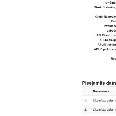
Oriģināl
Struktūrvienība
Oriģināla novi
Pied
Izveidoš
Laboš
APLIS autortie
APLIS piekļu
APLIS tiesīb
APLIS piekļuve
Res
Pieejamās dat
Nosaukums
1.
Līksmības dziesma
2.
Līksmības dziesma