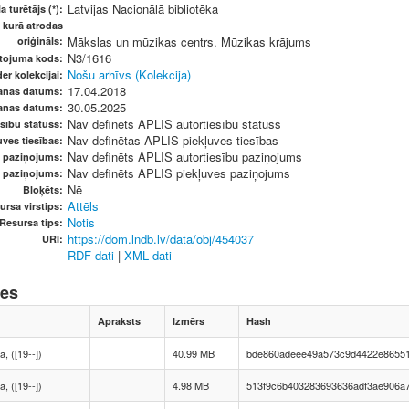
Latvijas Nacionālā bibliotēka
a turētājs (*):
, kurā atrodas
Mākslas un mūzikas centrs. Mūzikas krājums
oriģināls:
N3/1616
etojuma kods:
Nošu arhīvs (Kolekcija)
er kolekcijai:
17.04.2018
anas datums:
30.05.2025
anas datums:
Nav definēts APLIS autortiesību statuss
sību statuss:
Nav definētas APLIS piekļuves tiesības
ves tiesības:
Nav definēts APLIS autortiesību paziņojums
u paziņojums:
Nav definēts APLIS piekļuves paziņojums
s paziņojums:
Nē
Bloķēts:
Attēls
ursa virstips:
Notis
Resursa tips:
https://dom.lndb.lv/data/obj/454037
URI:
RDF dati
|
XML dati
nes
Apraksts
Izmērs
Hash
, ([19--])
40.99 MB
bde860adeee49a573c9d4422e8655
, ([19--])
4.98 MB
513f9c6b403283693636adf3ae906a