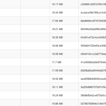
18.17 MB
c309661d357d76010
18.44 MB
ecadce39b789ca1fc9
17.84 MB
6bb8669c4ff7f4784f3
18.21 MB
f8349fe24bdd99c685d
18.35 MB
f4c831ef72c4ce343b5
18.66 MB
500b84722feff3ce30
18.59 MB
e5b3f15e1c2a8773da
17.7 MB
41a39382da5b97642e
17.59 MB
652f8a83a90f40dd37
18.52 MB
aea9586b83609cea4e
18.11 MB
3a25fd886757b0f105c
19.24 MB
36b8b85e2ce875a5cc
19.86 MB
037867858f4b7c9ef7