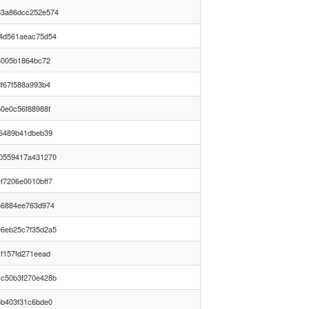
83a86dcc252e574
4d561aeac75d54
6005b1864bc72
f67f588a993b4
0e0c56f88988f
66489b41dbeb39
0559417a431270
f7206e0010bff7
66884ee763d974
6eb25c7f35d2a5
f157fd271eead
c50b3f270e428b
5b403f31c6bde0