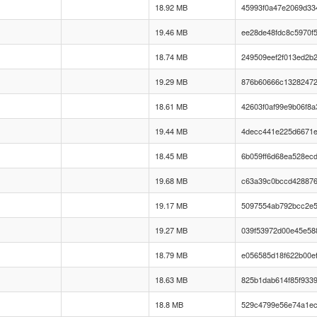
18.92 MB
45993f0a47e2069d334
19.46 MB
ee28de48fdc8c5970f
18.74 MB
249509eef2f013ed2b
19.29 MB
876b60666c13282472
18.61 MB
42603f0af99e9b06f8a
19.44 MB
4decc441e225d6671e
18.45 MB
6b059ff6d68ea528ec
19.68 MB
c63a39c0bccd428876
19.17 MB
5097554ab792bcc2e
19.27 MB
039f53972d00e45e58
18.79 MB
e056585d18f622b00e
18.63 MB
825b1dab614f85f933
18.8 MB
529c4799e56e74a1ec