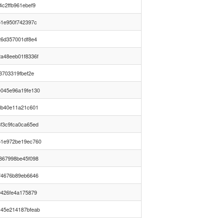
c2ffb961ebef9
51e950f742397c
26d357001df8e4
a48eeb01f8336f
3703319fbef2e
045e96a19fe130
db40e11a21c601
f3c9fca0ca65ed
51e972be19ec760
867998be45f098
f4676b89eb6646
9426fe4a175879
45e214187bfeab