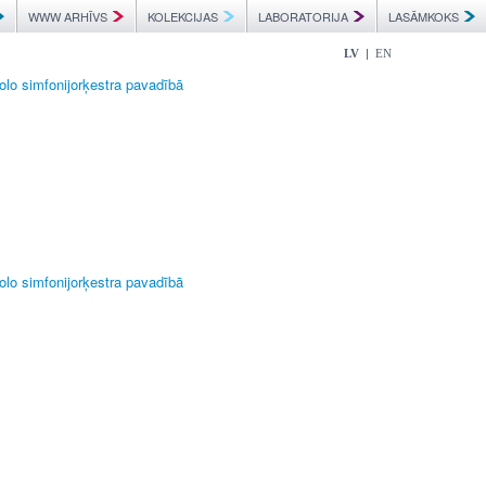
WWW ARHĪVS
KOLEKCIJAS
LABORATORIJA
LASĀMKOKS
|
LV
EN
lo simfonijorķestra pavadībā
lo simfonijorķestra pavadībā