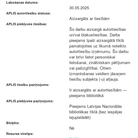
Labošanas datums:
30.05.2025
APLIS autortiesību statuss:
Aizsargāts ar tiesībām
APLIS piekļuves tiesības:
Šo darbu aizsargā autortiesības
un/vai blakustiesības. Darbs
pieejams īpaši aizsargātā tīklā
pamatojoties uz likumā noteikto
autortiesību izņēmumu. Šo darbu
var brīvi lietot personiskai
lietošanai, zinātniskam pētījumam
vai pašizglītībai. Citiem
izmantošanas veidiem jāsaņem
tiesību subjekta (-u) atļauja.
APLIS tiesību paziņojums:
Ir aizsargāts ar autortiesībām —
pieejams bibliotēkā
APLIS piekļuves paziņojums:
Pieejams Latvijas Nacionālās
bibliotēkas tīklā (bez iespējas
lejupielādēt)
Bloķēts:
Nē
Resursa virstips: