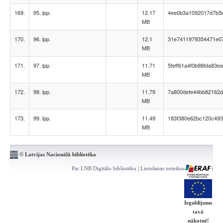
169.
95. lpp.
12.17
4ee0b3a1092017d7b5d
MB
170.
96. lpp.
12.1
31e7411979354471e0
MB
171.
97. lpp.
11.71
5feff61a4f0b98fda83e
MB
172.
98. lpp.
11.79
7a800defe44bb82162d
MB
173.
99. lpp.
11.49
183f380e62bc120c49
MB
© Latvijas Nacionālā bibliotēka
Par LNB Digitālo bibliotēku
|
Lietošanas noteikumi
|
Kontakti
Ieguldījums
tavā
nākotnē!