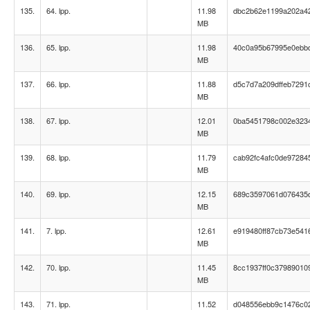
135.
64. lpp.
11.98
dbc2b62e1199a202a42
MB
136.
65. lpp.
11.98
40c0a95b67995e0ebb
MB
137.
66. lpp.
11.88
d5c7d7a209dffeb7291
MB
138.
67. lpp.
12.01
0ba5451798c002e323
MB
139.
68. lpp.
11.79
cab92fc4afc0de97284
MB
140.
69. lpp.
12.15
689c3597061d076435
MB
141.
7. lpp.
12.61
e919480ff87cb73e541
MB
142.
70. lpp.
11.45
8cc1937ff0c37989010
MB
143.
71. lpp.
11.52
d048556ebb9c1476c0