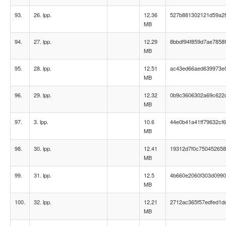
93.
26. lpp.
12.36
527b881302121d59a2fc
MB
94.
27. lpp.
12.29
8bbdf94f859d7ae7858
MB
95.
28. lpp.
12.51
ac43ed66aed639973e
MB
96.
29. lpp.
12.32
0b9c3606302a69c622c
MB
97.
3. lpp.
10.6
44e0b41a41ff79632cf
MB
98.
30. lpp.
12.41
19312d7f0c75045265
MB
99.
31. lpp.
12.5
4b660e2060f303d099
MB
100.
32. lpp.
12.21
2712ac365f57edfed1d
MB