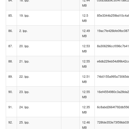
84.
18. lpp.
12.44
cdfa5adb9c30f4f1a6c
MB
85.
19. lpp.
12.5
85e3344b259bd10c4a
MB
86.
2. lpp.
12.49
19ac7fe426bfe0fbc08
MB
87.
20. lpp.
12.53
8a306296ccf096c7b41
MB
88.
21. lpp.
12.55
e6db229eb54d99b42c
MB
89.
22. lpp.
12.51
74b0155a995a73065dc
MB
90.
23. lpp.
12.55
16ef4554980c3a28da
MB
91.
24. lpp.
12.35
6c8abd2664f792db55
MB
92.
25. lpp.
12.46
728fde353e73f59bb03
MB