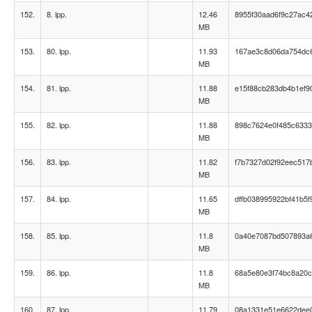
152.
8. lpp.
12.46
8955f30aad6f9c27ac4
MB
153.
80. lpp.
11.93
167ae3c8d06da754dc
MB
154.
81. lpp.
11.88
e15f88cb283db4b1ef9
MB
155.
82. lpp.
11.88
898c7624e0f485c633
MB
156.
83. lpp.
11.82
f7b7327d02f92eec517
MB
157.
84. lpp.
11.65
dffb038995922bf41b5
MB
158.
85. lpp.
11.8
0a40e7087bd507893a6
MB
159.
86. lpp.
11.8
68a5e80e3f74bc8a20
MB
160.
87. lpp.
11.79
08a1331e51e6622dee