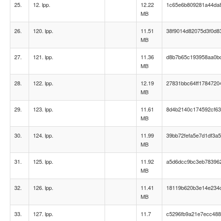
25.
12. lpp.
12.22
1c65e6b809281a44da
MB
26.
120. lpp.
11.51
38f9014d82075d3f0d8
MB
27.
121. lpp.
11.36
d8b7b65c193958aa0b
MB
28.
122. lpp.
12.19
27831bbc64ff1784720
MB
29.
123. lpp.
11.61
8d4b2140c174592cf63
MB
30.
124. lpp.
11.99
39bb72fefa5e7d1df3a
MB
31.
125. lpp.
11.92
a5d6dcc9bc3eb78396
MB
32.
126. lpp.
11.41
18119b620b3e14e234c
MB
33.
127. lpp.
11.7
c5296fb9a21e7ecc48