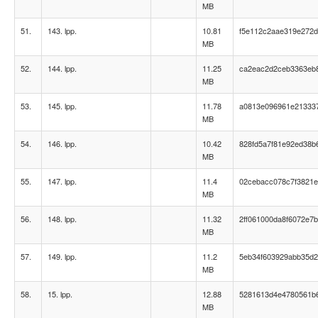
MB
51.
143. lpp.
10.81
f5e112c2aae319e272
MB
52.
144. lpp.
11.25
ca2eac2d2ceb3363eb
MB
53.
145. lpp.
11.78
a0813e096961e213337
MB
54.
146. lpp.
10.42
828fd5a7f81e92ed38b
MB
55.
147. lpp.
11.4
02cebacc078c7f3821e
MB
56.
148. lpp.
11.32
2ff061000da8f6072e7
MB
57.
149. lpp.
11.2
5eb34f603929abb35d2
MB
58.
15. lpp.
12.88
5281613d4e4780561b
MB