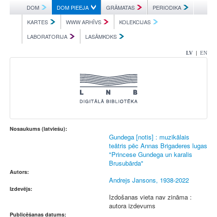
DOM
DOM PIEEJA
GRĀMATAS
PERIODIKA
KARTES
WWW ARHĪVS
KOLEKCIJAS
LABORATORIJA
LASĀMKOKS
|
LV
EN
Nosaukums (latviešu):
Gundega [notis] : muzikālais
teātris pēc Annas Brigaderes lugas
"Princese Gundega un karalis
Brusubārda"
Autors:
Andrejs Jansons, 1938-2022
Izdevējs:
Izdošanas vieta nav zināma :
autora izdevums
Publicēšanas datums: