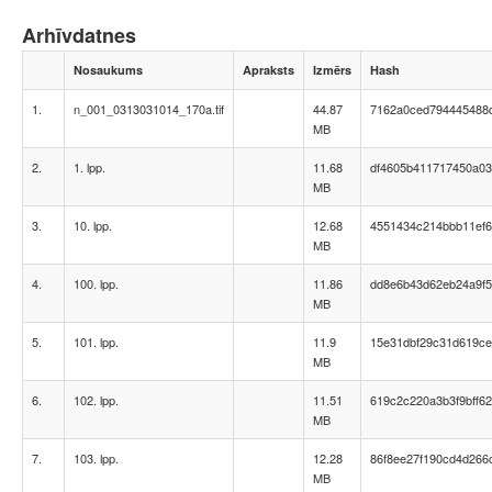
Arhīvdatnes
Nosaukums
Apraksts
Izmērs
Hash
1.
n_001_0313031014_170a.tif
44.87
7162a0ced794445488
MB
2.
1. lpp.
11.68
df4605b411717450a03
MB
3.
10. lpp.
12.68
4551434c214bbb11ef
MB
4.
100. lpp.
11.86
dd8e6b43d62eb24a9f5
MB
5.
101. lpp.
11.9
15e31dbf29c31d619ce
MB
6.
102. lpp.
11.51
619c2c220a3b3f9bff6
MB
7.
103. lpp.
12.28
86f8ee27f190cd4d266c
MB