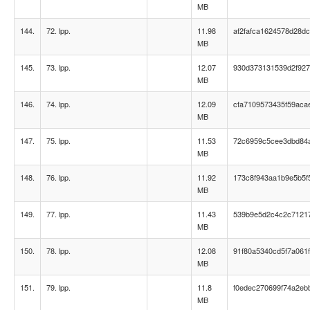
MB
144.
72. lpp.
11.98
af2fafca1624578d28d
MB
145.
73. lpp.
12.07
930d373131539d2f92
MB
146.
74. lpp.
12.09
cfa7109573435f59aca
MB
147.
75. lpp.
11.53
72c6959c5cee3dbd84
MB
148.
76. lpp.
11.92
173c8f943aa1b9e5b5f
MB
149.
77. lpp.
11.43
539b9e5d2c4c2c7121
MB
150.
78. lpp.
12.08
91f80a5340cd5f7a061
MB
151.
79. lpp.
11.8
f0edec270699f74a2eb
MB