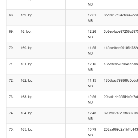
MB
68.
159. lpp.
12.01
35c5617c94cfea47ccd
MB
69.
16. lpp.
12.26
3b8ec4abe97256a697
MB
70.
160. lpp.
11.55
112ee4bec99195a782
MB
71.
161. lpp.
12.16
e3ed3e8b739b4ee5a8
MB
72.
162. lpp.
11.15
185dbac799869c5cdc
MB
73.
163. lpp.
12.56
20ba614492554e9c7a
MB
74.
164. lpp.
12.48
323b5c7a8c7363977be
MB
75.
165. lpp.
10.79
258aa969c2a1bf4b14
MB