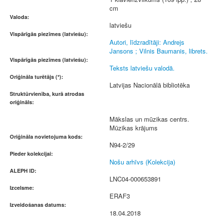
cm
Valoda:
latviešu
Vispārīgās piezīmes (latviešu):
Autori, līdzradītāji: Andrejs
Jansons ; Vilnis Baumanis, librets.
Vispārīgās piezīmes (latviešu):
Teksts latviešu valodā.
Oriģināla turētājs (*):
Latvijas Nacionālā bibliotēka
Struktūrvienība, kurā atrodas
oriģināls:
Mākslas un mūzikas centrs.
Mūzikas krājums
Oriģināla novietojuma kods:
N94-2/29
Pieder kolekcijai:
Nošu arhīvs (Kolekcija)
ALEPH ID:
LNC04-000653891
Izcelsme:
ERAF3
Izveidošanas datums:
18.04.2018