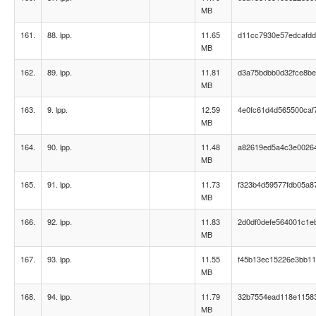
MB
161.
88. lpp.
11.65
d11cc7930e57edcafdd
MB
162.
89. lpp.
11.81
d3a75bdbb0d32fce8be
MB
163.
9. lpp.
12.59
4e0fc61d4d565500caf
MB
164.
90. lpp.
11.48
a82619ed5a4c3e0026
MB
165.
91. lpp.
11.73
f323b4d59577fdb05a8
MB
166.
92. lpp.
11.83
2d0df0defe564001c1e
MB
167.
93. lpp.
11.55
f45b13ec15226e3bb1
MB
168.
94. lpp.
11.79
32b7554ead118e1158
MB