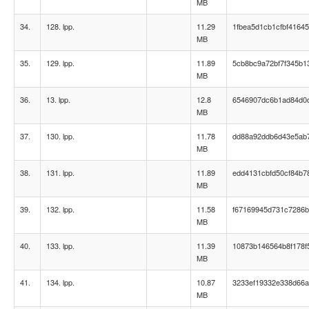
MB
34.
128. lpp.
11.29
1fbea5d1cb1cfbf4164
MB
35.
129. lpp.
11.89
5cb8bc9a72bf7f345b1
MB
36.
13. lpp.
12.8
6546907dc6b1ad84d0
MB
37.
130. lpp.
11.78
dd88a92ddb6d43e5ab
MB
38.
131. lpp.
11.89
edd4131cbfd50cf84b7
MB
39.
132. lpp.
11.58
f67169945d731c7286b
MB
40.
133. lpp.
11.39
10873b146564b8f178f
MB
41.
134. lpp.
10.87
3233ef19332e338d66
MB