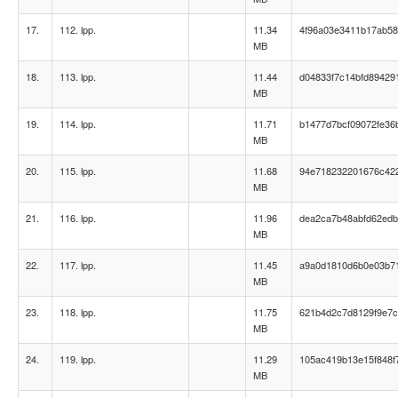
17.
112. lpp.
11.34
4f96a03e3411b17ab5
MB
18.
113. lpp.
11.44
d04833f7c14bfd89429
MB
19.
114. lpp.
11.71
b1477d7bcf09072fe36
MB
20.
115. lpp.
11.68
94e718232201676c42
MB
21.
116. lpp.
11.96
dea2ca7b48abfd62edb
MB
22.
117. lpp.
11.45
a9a0d1810d6b0e03b7
MB
23.
118. lpp.
11.75
621b4d2c7d8129f9e7c
MB
24.
119. lpp.
11.29
105ac419b13e15f848f
MB