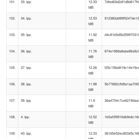
101.
33. lpp.
12.33
7dfed63d2df1d8d617f
MB
102.
34. lpp.
12.53
912380dd99f5247de1
MB
103.
35. lpp.
11.92
d4c81b5d5b35997031
MB
104.
36. lpp.
11.76
874e1968a8abe86a9c
MB
105.
37. lpp.
12.26
f25c156a6f19c14e19c
MB
106.
38. lpp.
11.98
5b77682cffd9a1aa706
MB
107.
39. lpp.
11.9
36a4704c7ce6219daa
MB
108.
4. lpp.
12.52
1b5af3f9916db9e6c18
MB
109.
40. lpp.
12.33
36165e52ec80345c16
MB