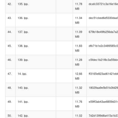
42.
135. lpp.
11.78
dcafc33721c3a16e16e
MB
43.
136. lpp.
11.34
dec51cbed6d5330daa
MB
44.
137. lpp.
11.09
679b18e49fb256da7a2
MB
45.
138. lpp.
11.83
dfb71b1e2c3489585c
MB
46.
139. lpp.
11.28
c5fdec1b21f8c3a55bb
MB
47.
14. lpp.
12.66
ff3165e823ad61421eb
MB
48.
140. lpp.
11.32
18029aa9e5b51b3fd2
MB
49.
141. lpp.
11.76
e59ff3ab43ae8859d31
MB
50.
142. lpp.
11.02
7d2d1399d8a415a1b3