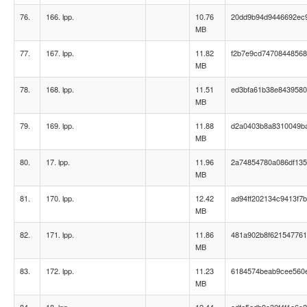
76.
166. lpp.
10.76
20dd9b94d9446692ec
MB
77.
167. lpp.
11.82
f2b7e9cd74708448568
MB
78.
168. lpp.
11.51
ed3bfa61b38e8439580
MB
79.
169. lpp.
11.88
d2a0403b8a8310049b
MB
80.
17. lpp.
11.96
2a74854780a086df135
MB
81.
170. lpp.
12.42
ad94ff202134c9413f7
MB
82.
171. lpp.
11.86
481a902b8f6215477610
MB
83.
172. lpp.
11.23
6184574beab9cee560
MB