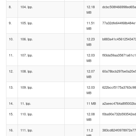
8.
104. lpp.
12.18
dcbc508f466998ed65a
MB
9.
105. lpp.
11.51
77a32dfe644f68b484e
MB
10.
106. lpp.
12.23
b883a41c45612543472
MB
11.
107. lpp.
12.03
f93da59aa35871a61c1
MB
12.
108. lpp.
12.07
60a78bcb297be0a20e
MB
13.
109. lpp.
12.03
622bccf5175a3763c98
MB
14.
11. lpp.
11 MB
a2aeec4764a895002b
15.
110. lpp.
12.08
f0ba90e732b593542ed
MB
16.
111. lpp.
11.2
383cd824f0978972e7
MB