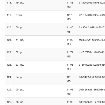
118.
49. lpp.
11.43
ef1b96209344d78892a
MB
119.
5. lpp.
12.78
2231d7648699ee3e61
MB
120.
50. lpp.
11.45
fd4950d2f09911c3015
MB
121.
51. lpp.
11.93
fe9a0cf6e1a95f8f970
MB
122.
52. lpp.
11.74
dfc7c7758e1f04d0e4f
MB
123.
53. lpp.
11.98
318efd92ea4924ddf38
MB
124.
54. lpp.
12.1
60794f050e053068e8
MB
125.
55. lpp.
11.96
269c26aaf618b20b86e
MB
126.
56. lpp.
11.98
c3f1dbe6ea13c7a068