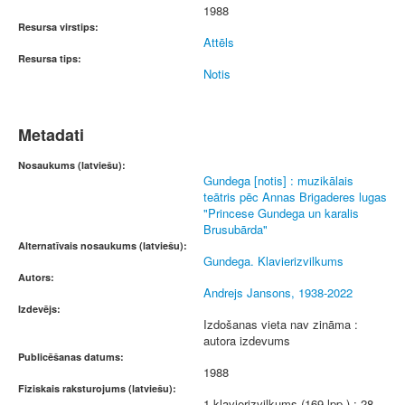
1988
Resursa virstips:
Attēls
Resursa tips:
Notis
Metadati
Nosaukums (latviešu):
Gundega [notis] : muzikālais
teātris pēc Annas Brigaderes lugas
"Princese Gundega un karalis
Brusubārda"
Alternatīvais nosaukums (latviešu):
Gundega. Klavierizvilkums
Autors:
Andrejs Jansons, 1938-2022
Izdevējs:
Izdošanas vieta nav zināma :
autora izdevums
Publicēšanas datums:
1988
Fiziskais raksturojums (latviešu):
1 klavierizvilkums (169 lpp.) ; 28