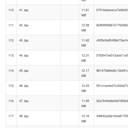
110.
41. lpp.
11.61
07516abeeeca7a0b00
MB
111.
42. lpp.
12.38
9ef85993667e770e9f2
MB
112.
43. lpp.
11.62
c635e5a9045bb73ac0
MB
113.
44. lpp.
12.31
5765f410e513a0d11af
MB
114.
45. lpp.
12.17
981470b84d3c12b061
MB
115.
46. lpp.
12.25
551e1ae4e07c402b27
MB
116.
47. lpp.
11.65
32a7b34e8e0e91893e
MB
117.
48. lpp.
12.16
34f842ae9e1b0e8175
MB