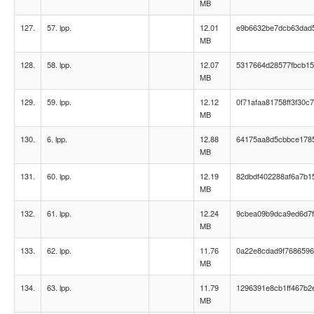
MB
127.
57. lpp.
12.01
e9b6632be7dcb63dad
MB
128.
58. lpp.
12.07
5317664d28577fbcb15
MB
129.
59. lpp.
12.12
0f71afaa81758ff3f30c
MB
130.
6. lpp.
12.88
64175aa8d5cbbce178
MB
131.
60. lpp.
12.19
82dbdf402288af6a7b1
MB
132.
61. lpp.
12.24
9cbea09b9dca9ed6d7
MB
133.
62. lpp.
11.76
0a22e8cdad9f7686596
MB
134.
63. lpp.
11.79
1296391e8cb1ff467b2
MB