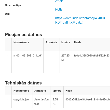
Attēls
Resursa tips:
Notis
URI:
https://dom.lndb.lv/data/obj/454094
RDF dati
|
XML dati
Pieejamās datnes
Nosaukums
Apraksts
Izmērs
Hash
1.
n_001_0313031014.pdf
237.25
fe0e4b3280990a6b93f321423
MB
Tehniskās datnes
Nosaukums
Apraksts
Izmērs
Hash
1.
copyright.json
Autortiesību
2.76
43d2a5492ae48d0ee2121d44e62cdb
fails
KB