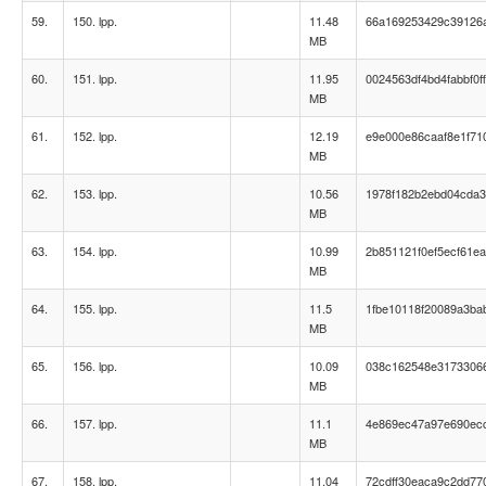
59.
150. lpp.
11.48
66a169253429c39126a
MB
60.
151. lpp.
11.95
0024563df4bd4fabbf0f
MB
61.
152. lpp.
12.19
e9e000e86caaf8e1f71
MB
62.
153. lpp.
10.56
1978f182b2ebd04cda
MB
63.
154. lpp.
10.99
2b851121f0ef5ecf61e
MB
64.
155. lpp.
11.5
1fbe10118f20089a3ba
MB
65.
156. lpp.
10.09
038c162548e31733066
MB
66.
157. lpp.
11.1
4e869ec47a97e690ec
MB
67.
158. lpp.
11.04
72cdff30eaca9c2dd77