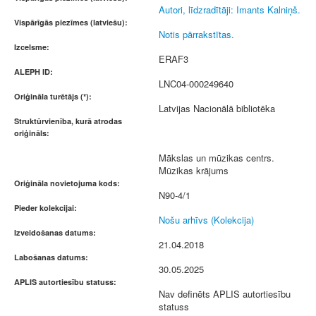
Autori, līdzradītāji: Imants Kalniņš.
Vispārīgās piezīmes (latviešu):
Notis pārrakstītas.
Izcelsme:
ERAF3
ALEPH ID:
LNC04-000249640
Oriģināla turētājs (*):
Latvijas Nacionālā bibliotēka
Struktūrvienība, kurā atrodas
oriģināls:
Mākslas un mūzikas centrs.
Mūzikas krājums
Oriģināla novietojuma kods:
N90-4/1
Pieder kolekcijai:
Nošu arhīvs (Kolekcija)
Izveidošanas datums:
21.04.2018
Labošanas datums:
30.05.2025
APLIS autortiesību statuss:
Nav definēts APLIS autortiesību
statuss