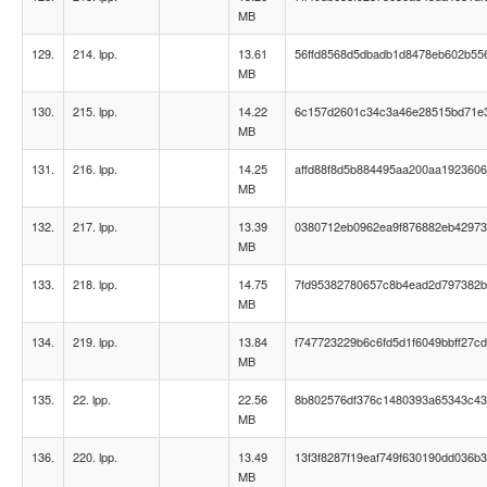
MB
129.
214. lpp.
13.61
56ffd8568d5dbadb1d8478eb602b55
MB
130.
215. lpp.
14.22
6c157d2601c34c3a46e28515bd71e
MB
131.
216. lpp.
14.25
affd88f8d5b884495aa200aa192360
MB
132.
217. lpp.
13.39
0380712eb0962ea9f876882eb4297
MB
133.
218. lpp.
14.75
7fd95382780657c8b4ead2d797382b
MB
134.
219. lpp.
13.84
f747723229b6c6fd5d1f6049bbff27cd
MB
135.
22. lpp.
22.56
8b802576df376c1480393a65343c4
MB
136.
220. lpp.
13.49
13f3f8287f19eaf749f630190dd036b3
MB