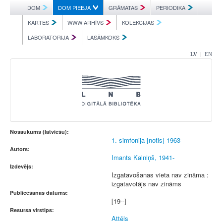
DOM
DOM PIEEJA
GRĀMATAS
PERIODIKA
KARTES
WWW ARHĪVS
KOLEKCIJAS
LABORATORIJA
LASĀMKOKS
|
LV
EN
Nosaukums (latviešu):
1. simfonija [notis] 1963
Autors:
Imants Kalniņš, 1941-
Izdevējs:
Izgatavošanas vieta nav zināma :
izgatavotājs nav zināms
Publicēšanas datums:
[19--]
Resursa virstips:
Attēls