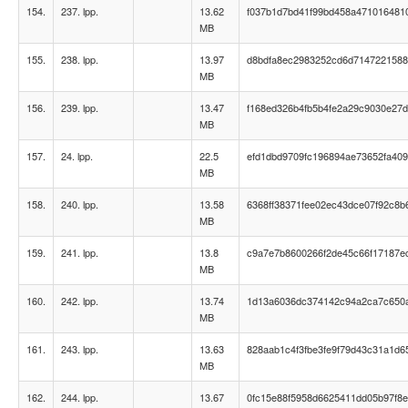
154.
237. lpp.
13.62
f037b1d7bd41f99bd458a471016481
MB
155.
238. lpp.
13.97
d8bdfa8ec2983252cd6d714722158
MB
156.
239. lpp.
13.47
f168ed326b4fb5b4fe2a29c9030e27
MB
157.
24. lpp.
22.5
efd1dbd9709fc196894ae73652fa40
MB
158.
240. lpp.
13.58
6368ff38371fee02ec43dce07f92c8b
MB
159.
241. lpp.
13.8
c9a7e7b8600266f2de45c66f17187e
MB
160.
242. lpp.
13.74
1d13a6036dc374142c94a2ca7c650
MB
161.
243. lpp.
13.63
828aab1c4f3fbe3fe9f79d43c31a1d6
MB
162.
244. lpp.
13.67
0fc15e88f5958d6625411dd05b97f8