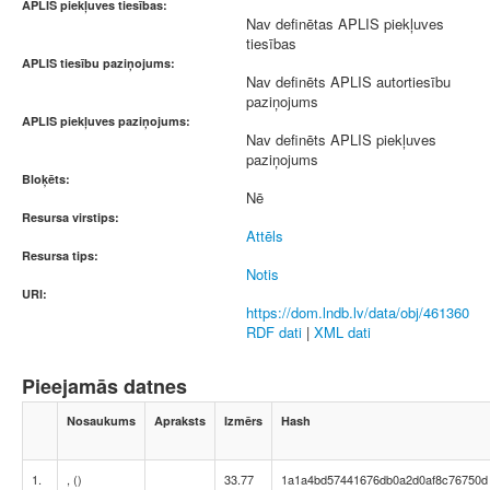
APLIS piekļuves tiesības:
Nav definētas APLIS piekļuves
tiesības
APLIS tiesību paziņojums:
Nav definēts APLIS autortiesību
paziņojums
APLIS piekļuves paziņojums:
Nav definēts APLIS piekļuves
paziņojums
Bloķēts:
Nē
Resursa virstips:
Attēls
Resursa tips:
Notis
URI:
https://dom.lndb.lv/data/obj/461360
RDF dati
|
XML dati
Pieejamās datnes
Nosaukums
Apraksts
Izmērs
Hash
1.
, ()
33.77
1a1a4bd57441676db0a2d0af8c76750d