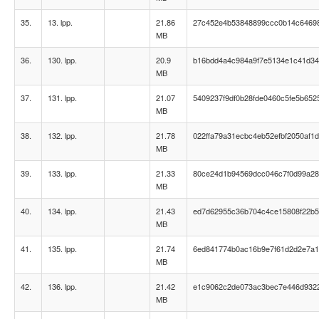
35.
13. lpp.
21.86
27c452e4b53848899ccc0b14c6469
MB
36.
130. lpp.
20.9
b16bdd4a4c984a9f7e5134e1c41d3
MB
37.
131. lpp.
21.07
5409237f9df0b28fde0460c5fe5b652
MB
38.
132. lpp.
21.78
022ffa79a31ecbc4eb52efbf2050af1d
MB
39.
133. lpp.
21.33
80ce24d1b94569dcc046c7f0d99a2
MB
40.
134. lpp.
21.43
ed7d62955c36b704c4ce15808f22b
MB
41.
135. lpp.
21.74
6ed841774b0ac16b9e7f61d2d2e7a
MB
42.
136. lpp.
21.42
e1c9062c2de073ac3bec7e446d932
MB