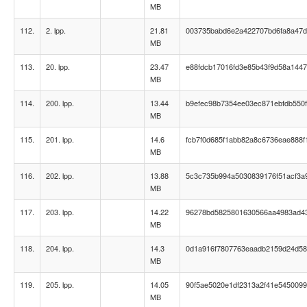
MB
112.
2. lpp.
21.81
003735babd6e2a422707bd6fa8a47
MB
113.
20. lpp.
23.47
e88fdcb17016fd3e85b43f9d58a144
MB
114.
200. lpp.
13.44
b9efec98b7354ee03ec871ebfdb550
MB
115.
201. lpp.
14.6
fcb7f0d685f1abb82a8c6736eae888f
MB
116.
202. lpp.
13.88
5c3c735b994a5030839176f51acf3a
MB
117.
203. lpp.
14.22
96278bd5825801630566aa4983ad4
MB
118.
204. lpp.
14.3
0d1a916f7807763eaadb2159d24d5
MB
119.
205. lpp.
14.05
90f5ae5020e1df2313a2f41e545009
MB