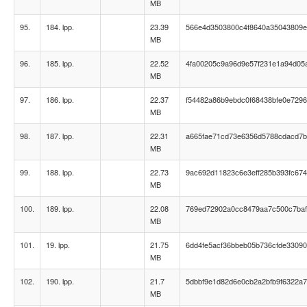
MB
95.
184. lpp.
23.39
566e4d3503800c4f8640a35043809
MB
96.
185. lpp.
22.52
4fa00205c9a96d9e57f231e1a94d05
MB
97.
186. lpp.
22.37
f54482a86b9ebdc0f68438bfe0e729
MB
98.
187. lpp.
22.31
a665fae71cd73e6356d5788cdacd7
MB
99.
188. lpp.
22.73
9ac692d11823c6e3eff285b393fc67
MB
100.
189. lpp.
22.08
769ed72902a0cc8479aa7c500c7ba
MB
101.
19. lpp.
21.75
6dd4fe5acf36bbeb05b736cfde3309
MB
102.
190. lpp.
21.7
5dbbf9e1d82d6e0cb2a2bfb9f6322a
MB