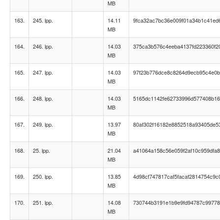
MB
163.
245. lpp.
14.11
9fca32ac7bc36e009f01a34b1c41ed
MB
164.
246. lpp.
14.03
375ca3b576c4eeba4137fd223360f2
MB
165.
247. lpp.
14.03
97f23b776dce8c8264d9ecb95c4e0
MB
166.
248. lpp.
14.03
5165dc1142fe62733996d577408b1
MB
167.
249. lpp.
13.97
80af302f16182e8852518a93405de5
MB
168.
25. lpp.
21.04
a41064a158c56e059f2af10c959dfa
MB
169.
250. lpp.
13.85
4d98cf747817caf5facaf2814754c9c
MB
170.
251. lpp.
14.08
730744b3191e1b9e9fd94787c9977
MB