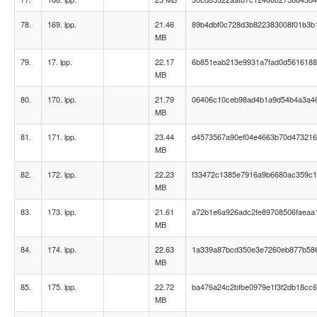
78.
169. lpp.
21.46
89b4dbf0c728d3b822383008f01b3b
MB
79.
17. lpp.
22.17
6b851eab213e9931a7fad0d561618
MB
80.
170. lpp.
21.79
06406c10ceb98ad4b1a9d54b4a3a4
MB
81.
171. lpp.
23.44
d4573567a90ef04e4663b70d47321
MB
82.
172. lpp.
22.23
f33472c1385e7916a9b6680ac359c
MB
83.
173. lpp.
21.61
a72b1e6a926adc2fe89708506faeaa
MB
84.
174. lpp.
22.63
1a339a87bcd350e3e7260eb877b58
MB
85.
175. lpp.
22.72
ba476a24c2bfbe0979e1f3f2db18cc
MB