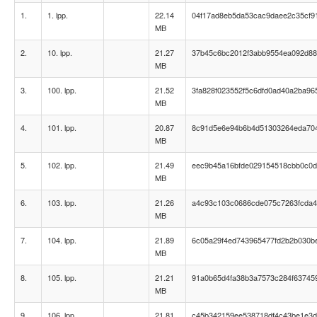
1.
1. lpp.
22.14
04f17ad8eb5da53cac9daee2c35cf9
MB
2.
10. lpp.
21.27
37b45c6bc2012f3abb9554ea092d8
MB
3.
100. lpp.
21.52
3fa828f023552f5c6dfd0ad40a2ba96
MB
4.
101. lpp.
20.87
8c91d5e6e94b6b4d51303264eda70
MB
5.
102. lpp.
21.49
eec9b45a16bfde029154518cbb0c0
MB
6.
103. lpp.
21.26
a4c93c103c0686cde075c7263fcda
MB
7.
104. lpp.
21.89
6c05a29f4ed743965477fd2b2b030b
MB
8.
105. lpp.
21.21
91a0b65d4fa38b3a7573c284f63745
MB
9.
106. lpp.
21.81
c45b342159ee538718df4c43be1e3