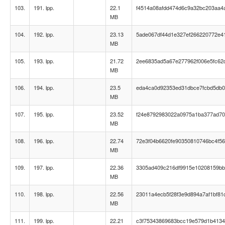
103.
191. lpp.
22.1
f4514a08afdd474d6c9a32bc203aa4
MB
104.
192. lpp.
23.13
5ade067df44d1e327ef266220772e4
MB
105.
193. lpp.
21.72
2ee6835ad5a67e277962f006e5fc62
MB
106.
194. lpp.
23.5
eda4ca0d92353ed31dbce7fcbd5db
MB
107.
195. lpp.
23.52
f24e8792983022a0975a1ba377ad7
MB
108.
196. lpp.
22.74
72e3f04b6620fe90350810746bc4f5
MB
109.
197. lpp.
22.36
3305ad409c216df9915e10208159b
MB
110.
198. lpp.
22.56
23011a4ecb5f28f3e9d894a7af1bf81
MB
111.
199. lpp.
22.21
c3f75343869683bcc19e579d1b413