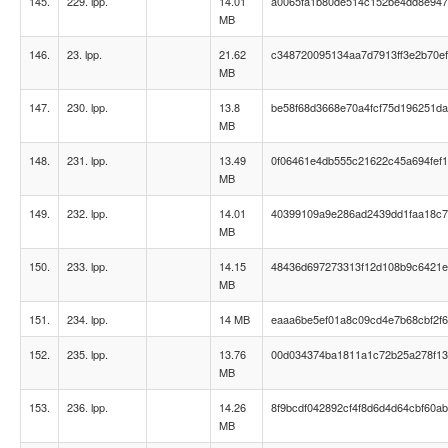
145.
229. lpp.
14.01
a0065fa1b80de514c152be4dd8e947
MB
146.
23. lpp.
21.62
c348720095134aa7d7913ff3e2b70ef
MB
147.
230. lpp.
13.8
be58f68d3668e70a4fcf75d196251d
MB
148.
231. lpp.
13.49
0f06461e4db555c21622c45a694fef
MB
149.
232. lpp.
14.01
40399109a9e286ad2439dd1faa18c
MB
150.
233. lpp.
14.15
48436d697273313f12d108b9c6421
MB
151.
234. lpp.
14 MB
eaaa6be5ef01a8c09cd4e7b68cbf2f
152.
235. lpp.
13.76
00d034374ba1811a1c72b25a278f1
MB
153.
236. lpp.
14.26
8f9bcdf042892cf4f8d6d4d64cbf60ab
MB