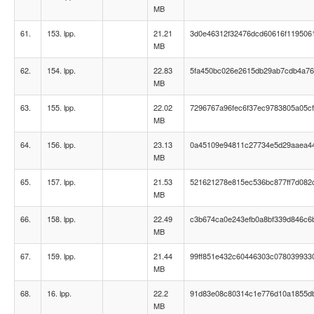
MB
61.
153. lpp.
21.21
3d0e46312f32476dcd60616f119506
MB
62.
154. lpp.
22.83
5fa450bc026e2615db29ab7cdb4a7
MB
63.
155. lpp.
22.02
7296767a96fec6f37ec9783805a05c
MB
64.
156. lpp.
23.13
0a45109e94811c27734e5d29aaea4
MB
65.
157. lpp.
21.53
521621278e815ec536bc877ff7d082
MB
66.
158. lpp.
22.49
c3b674ca0e243efb0a8bf339d846c6
MB
67.
159. lpp.
21.44
99ff851e432c60446303c078039933
MB
68.
16. lpp.
22.2
91d83e08c80314c1e776d10a1855d
MB