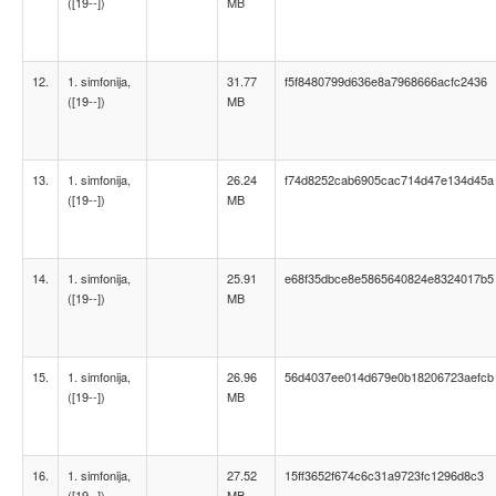
([19--])
MB
12.
1. simfonija,
31.77
f5f8480799d636e8a7968666acfc2436
([19--])
MB
13.
1. simfonija,
26.24
f74d8252cab6905cac714d47e134d45a
([19--])
MB
14.
1. simfonija,
25.91
e68f35dbce8e5865640824e8324017b5
([19--])
MB
15.
1. simfonija,
26.96
56d4037ee014d679e0b18206723aefcb
([19--])
MB
16.
1. simfonija,
27.52
15ff3652f674c6c31a9723fc1296d8c3
([19--])
MB