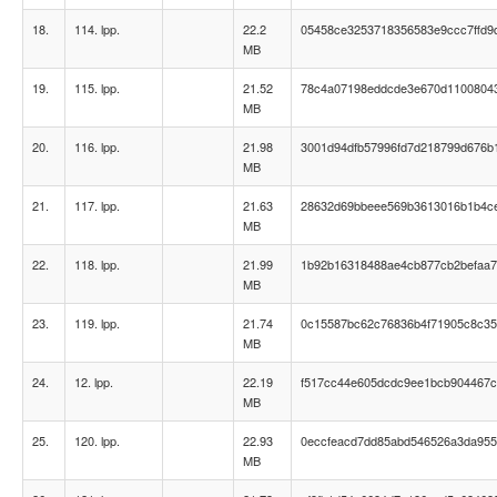
18.
114. lpp.
22.2
05458ce3253718356583e9ccc7ffd9
MB
19.
115. lpp.
21.52
78c4a07198eddcde3e670d1100804
MB
20.
116. lpp.
21.98
3001d94dfb57996fd7d218799d676b
MB
21.
117. lpp.
21.63
28632d69bbeee569b3613016b1b4c
MB
22.
118. lpp.
21.99
1b92b16318488ae4cb877cb2befaa
MB
23.
119. lpp.
21.74
0c15587bc62c76836b4f71905c8c3
MB
24.
12. lpp.
22.19
f517cc44e605dcdc9ee1bcb904467
MB
25.
120. lpp.
22.93
0eccfeacd7dd85abd546526a3da95
MB