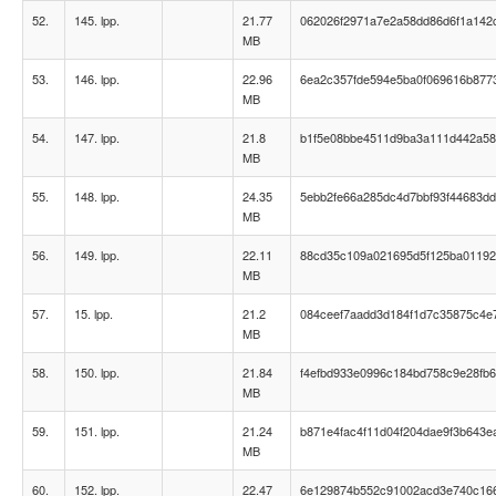
52.
145. lpp.
21.77
062026f2971a7e2a58dd86d6f1a142
MB
53.
146. lpp.
22.96
6ea2c357fde594e5ba0f069616b877
MB
54.
147. lpp.
21.8
b1f5e08bbe4511d9ba3a111d442a5
MB
55.
148. lpp.
24.35
5ebb2fe66a285dc4d7bbf93f44683d
MB
56.
149. lpp.
22.11
88cd35c109a021695d5f125ba0119
MB
57.
15. lpp.
21.2
084ceef7aadd3d184f1d7c35875c4e
MB
58.
150. lpp.
21.84
f4efbd933e0996c184bd758c9e28fb
MB
59.
151. lpp.
21.24
b871e4fac4f11d04f204dae9f3b643e
MB
60.
152. lpp.
22.47
6e129874b552c91002acd3e740c16