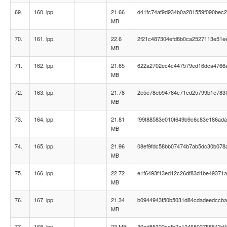
69.
160. lpp.
21.66
d41fc74af9d934b0a281559f090bec2
MB
70.
161. lpp.
22.6
2f21c487304efd8b0ca2527113e51e
MB
71.
162. lpp.
21.65
622a2702ec4c447579ed16dca4766
MB
72.
163. lpp.
21.78
2e5e78eb94784c71ed25799b1e783
MB
73.
164. lpp.
21.81
f99f88583e010f649b9c6c83e186ad
MB
74.
165. lpp.
21.96
08ef9fdc58bb07474b7ab5dc30b078
MB
75.
166. lpp.
22.72
e1f6493f13ed12c26df83d1be49371
MB
76.
167. lpp.
21.34
b0944943f50b5031d84cdadeedccb
MB
77.
168. lpp.
23 MB
30cd85322aafb7c1246802758843d