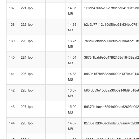
137.
221. lpp.
14.35
1e8db4766b262c788c5e341981f2b
MB
138.
222. lpp.
14.39
b2c2b77112c15d50eb21f634bb079
MB
139.
223. lpp.
13.75
7b8d73cf5d5b300ef0b2f35d4a5c21f
MB
140.
224. lpp.
14.04
3876f1bab9e6c47f82163d18432eaf
MB
141.
225. lpp.
14.88
bd69c1578d53dec9022e137041914
MB
142.
226. lpp.
13.67
b90fbb59e15d8aa30b09146d9f018e
MB
143.
227. lpp.
15.09
ffd370b1ae4c6594a90caf62695d00
MB
144.
228. lpp.
14.07
f2736e72f346edbedaf009aae4fd2b8
MB