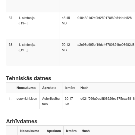
37.
1. simfonija,
45.45
9484321d249bf252170f69f544afd528
([19--])
MB
38.
1. simfonija,
50.12
a2e96c995bf19dc46780624be06982d8
([19--])
MB
Tehniskās datnes
Nosaukums
Apraksts
Izmērs
Hash
1.
copyright.json
Autortiesību
30.17
c021f596a0ac8f08926ec875cae3818
fails
KB
Arhīvdatnes
Nosaukums
Apraksts
Izmērs
Hash