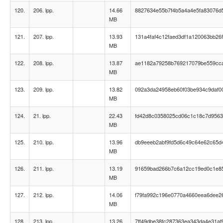
120.
206. lpp.
14.66
8827634e55b7f4b5a4a4e5fa83076d
MB
121.
207. lpp.
13.93
131a4faf4c12faed3df1a120063bb26f
MB
122.
208. lpp.
13.87
ae1182a79258b769217079be559cc
MB
123.
209. lpp.
13.82
092a3da24958eb60f03be934c9daf0
MB
124.
21. lpp.
22.43
fd42d8c0358025cd06c1c18c7d956
MB
125.
210. lpp.
13.96
db9eeeb2abf9fd5d6c49c64e62c65d
MB
126.
211. lpp.
13.19
91659bad266b7c6a12cc19ed0c1e8
MB
127.
212. lpp.
14.06
f79fa992c196e0770a4660eea6dee2
MB
128.
213. lpp.
13.26
7ff49dbe38fc287363ea343da4e31af