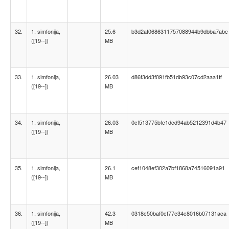
32.
1. simfonija,
25.6
b3d2af0686311757088944b9dbba7abc
([19--])
MB
33.
1. simfonija,
26.03
d86f3dd3f091fb51db93c07cd2aaa1ff
([19--])
MB
34.
1. simfonija,
26.03
0cf513775bfc1dcd94ab5212391d4b47
([19--])
MB
35.
1. simfonija,
26.1
cef1048ef302a7bf1868a74516091a91
([19--])
MB
36.
1. simfonija,
42.3
0318c50baf0cf77e34c8016b07131aca
([19--])
MB