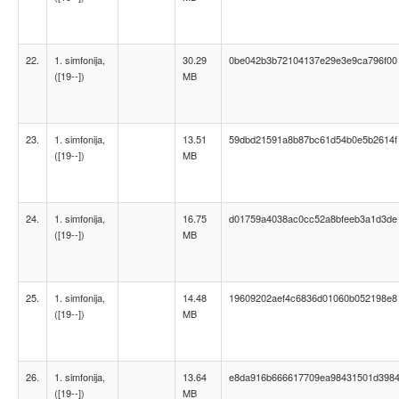
22.
1. simfonija,
30.29
0be042b3b72104137e29e3e9ca796f00
([19--])
MB
23.
1. simfonija,
13.51
59dbd21591a8b87bc61d54b0e5b2614f
([19--])
MB
24.
1. simfonija,
16.75
d01759a4038ac0cc52a8bfeeb3a1d3de
([19--])
MB
25.
1. simfonija,
14.48
19609202aef4c6836d01060b052198e8
([19--])
MB
26.
1. simfonija,
13.64
e8da916b666617709ea98431501d398
([19--])
MB