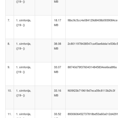
([19--])
MB
7.
1. simfonija,
18.17
f8bc9c5cc4e084129d8408b0939084ce
([19--])
MB
8.
1. simfonija,
38.08
2c8011978438547ca45ae6dda1e536c
([19--])
MB
9.
1. simfonija,
33.07
88740d79f37604314845834ee6ea8f6a
([19--])
MB
10.
1. simfonija,
33.16
f609f23b719619d7eca59c8113b2fc3f
([19--])
MB
11.
1. simfonija,
33.52
8930606452737818bd53a60a012d429