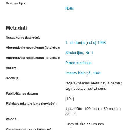
Resursa tips:
Notis
Metadati
Nosaukums (latviešu):
1. simfonija [notis] 1963
Alternatīvais nosaukums (latviešu):
Simfonijas, Nr. 1
Alternatīvais nosaukums (latviešu):
Pirmā simfonija
Autors:
Imants Kalniņš, 1941-
Izdevējs:
Izgatavošanas vieta nav zināma :
izgatavotājs nav zināms
Publicēšanas datums:
[19--]
Fiziskais raksturojums (latviešu):
1 partitūra (199 lpp.) + 62 balsis ;
38 cm
Valoda:
Lingvistiska satura nav
Vispārīgās piezīmes (latviešu):