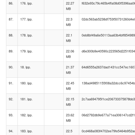
86.
176. lpp.
22.27
f632e93c79c465b4ffa08d0f5396aa0
MB
87.
177. lpp.
22.3
02dc563ab5238df753f50731260d4e
MB
88.
178. lpp.
22.1
0eb8bf49a6e50113aa63b4bff85498
MB
89.
179. lpp.
22.06
d6e300b9e40590c223565d2251f03
MB
90.
18. lpp.
21.37
64d6555a2637dad1431cc547ec160
MB
91.
180. lpp.
22.45
138ad49851155f08a32dcc6c97454
MB
92.
181. lpp.
22.15
2c7aa694795f1ce206733375878bb
MB
93.
182. lpp.
23.62
06d2792db9e677a71ea306147cd2f
MB
94.
183. lpp.
22.5
0cd468a083f4702ee79fe5464b952a