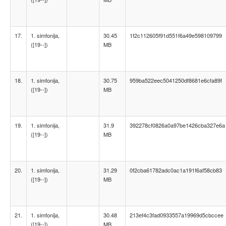
17.
1. simfonija,
30.45
1f2c112605f91d551f6a49e598109799
([19--])
MB
18.
1. simfonija,
30.75
959ba522eec5041250df8681e6cfa89f
([19--])
MB
19.
1. simfonija,
31.9
392278cf0826a0a97be1426cba327e6a
([19--])
MB
20.
1. simfonija,
31.29
0f2cba61782adc0ac1a191f6af58cb83
([19--])
MB
21.
1. simfonija,
30.48
213ef4c3fad0933557a19969d5cbccee
([19--])
MB