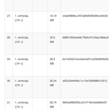
27.
1. simfonija,
16.19
e4ab9f898ca787a85d5f35b99c4e9e52
([19--])
MB
28.
1. simfonija,
25.6
698915f3bd4e8c7564c97c93ac39bba3
([19--])
MB
29.
1. simfonija,
26.5
6e74402d7a4cbde0a87ca336d593fb5b
([19--])
MB
30.
1. simfonija,
26.24
af23c2fd4f49a11c13e7b56986413312
([19--])
MB
31.
1. simfonija,
26.74
96f3ed986555cc81471f6cfe6d680e57
([19--])
MB