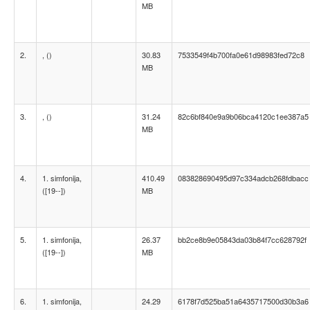
MB
2.
, ()
30.83
7533549f4b700fa0e61d98983fed72c8
MB
3.
, ()
31.24
82c6bf840e9a9b06bca4120c1ee387a5
MB
4.
1. simfonija,
410.49
083828690495d97c334adcb268fdbacc
([19--])
MB
5.
1. simfonija,
26.37
bb2ce8b9e05843da03b84f7cc628792f
([19--])
MB
6.
1. simfonija,
24.29
6178f7d525ba51a6435717500d30b3a6