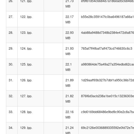
26.
121. lpp.
21.73
ef9fb1d54c6684d7a186ead5c68468
MB
27.
122. lpp.
22.17
b55e28c359147fc0ba6496187a66a
MB
28.
123. lpp.
22.93
4ab88a9488d7348b2384e472dfa87
MB
29.
124. lpp.
21.93
765af7ff4fbaf7aff473cd746630c6c3
MB
30.
125. lpp.
22.1
a980864de75a49a27a354edbd62ca
MB
31.
126. lpp.
21.89
1d29aaff93b327b7dbf1a950c36b72
MB
32.
127. lpp.
21.82
876f6d3acb238a1be015c13236303
MB
33.
128. lpp.
22.16
c9d0169dd68486e9bd9c90e2c8a7b
MB
34.
129. lpp.
21.24
69c2126e0036889335592e0fd72e7
MB