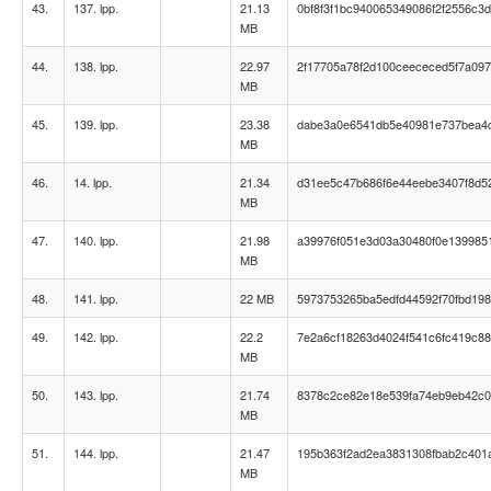
43.
137. lpp.
21.13
0bf8f3f1bc940065349086f2f2556c3d
MB
44.
138. lpp.
22.97
2f17705a78f2d100ceececed5f7a09
MB
45.
139. lpp.
23.38
dabe3a0e6541db5e40981e737bea4
MB
46.
14. lpp.
21.34
d31ee5c47b686f6e44eebe3407f8d5
MB
47.
140. lpp.
21.98
a39976f051e3d03a30480f0e139985
MB
48.
141. lpp.
22 MB
5973753265ba5edfd44592f70fbd19
49.
142. lpp.
22.2
7e2a6cf18263d4024f541c6fc419c8
MB
50.
143. lpp.
21.74
8378c2ce82e18e539fa74eb9eb42c
MB
51.
144. lpp.
21.47
195b363f2ad2ea3831308fbab2c401
MB