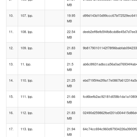
MB
10.
107. lpp.
19.95
d99d143d10d99ccc67bf72529ec64
MB
11.
108. lpp.
22.54
deeb2eff8efb5f4fb8cdd8e45d7d7ee3
MB
12.
109. lpp.
21.83
9b81790101142f78f96babfab09423
MB
13.
11. lpp.
21.5
ab6c8f631adbcca56a0ad76934f4ab
MB
14.
110. lpp.
21.25
ebd7195f4e2f9a17e0867b612314a5
MB
15.
111. lpp.
21.66
fcd6befb2ac92181d058b1da1a1080
MB
16.
112. lpp.
21.83
02490d259862fbef201d304415d86d
MB
17.
113. lpp.
21.94
64c74cc694c960d97934226a3900ff
MB