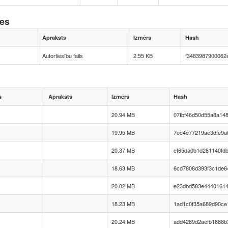
nes
Apraksts
Izmērs
Hash
Autortiesību fails
2.55 KB
f3483987900062
s
Apraksts
Izmērs
Hash
20.94 MB
07fbf46d50d55a8a14
19.95 MB
7ec4e77219ae3dfe9a
20.37 MB
ef65da0b1d281140fd
18.63 MB
6cd7808d393f3c1de6
20.02 MB
e23dbd583e44401614
18.23 MB
1ad1c0f35a689d90ce
20.24 MB
add4289d2aefb1888b