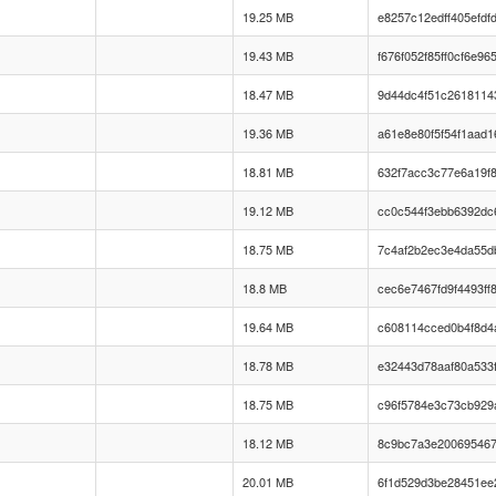
19.25 MB
e8257c12edff405efdf
19.43 MB
f676f052f85ff0cf6e9
18.47 MB
9d44dc4f51c2618114
19.36 MB
a61e8e80f5f54f1aad1
18.81 MB
632f7acc3c77e6a19f
19.12 MB
cc0c544f3ebb6392dc
18.75 MB
7c4af2b2ec3e4da55d
18.8 MB
cec6e7467fd9f4493ff
19.64 MB
c608114cced0b4f8d4
18.78 MB
e32443d78aaf80a533f
18.75 MB
c96f5784e3c73cb929
18.12 MB
8c9bc7a3e20069546
20.01 MB
6f1d529d3be28451ee