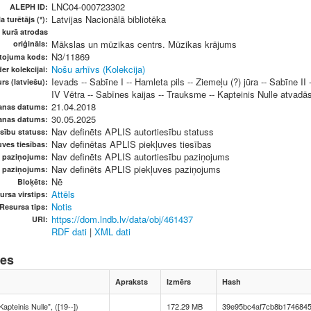
LNC04-000723302
ALEPH ID:
Latvijas Nacionālā bibliotēka
a turētājs (*):
, kurā atrodas
Mākslas un mūzikas centrs. Mūzikas krājums
oriģināls:
N3/11869
etojuma kods:
Nošu arhīvs (Kolekcija)
er kolekcijai:
Ievads -- Sabīne I -- Hamleta pils -- Ziemeļu (?) jūra -- Sabīne II -
rs (latviešu):
IV Vētra -- Sabīnes kaijas -- Trauksme -- Kapteinis Nulle atvadās 
21.04.2018
anas datums:
30.05.2025
anas datums:
Nav definēts APLIS autortiesību statuss
sību statuss:
Nav definētas APLIS piekļuves tiesības
ves tiesības:
Nav definēts APLIS autortiesību paziņojums
u paziņojums:
Nav definēts APLIS piekļuves paziņojums
s paziņojums:
Nē
Bloķēts:
Attēls
ursa virstips:
Notis
Resursa tips:
https://dom.lndb.lv/data/obj/461437
URI:
RDF dati
|
XML dati
nes
Apraksts
Izmērs
Hash
apteinis Nulle", ([19--])
172.29 MB
39e95bc4af7cb8b174684