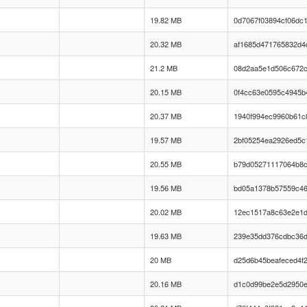
19.82 MB
0d7067f03894cf06dc
20.32 MB
af1685d471765832d4
21.2 MB
08d2aa5e1d506c672c
20.15 MB
0f4cc63e0595c4945b
20.37 MB
1940f994ec9960b61c
19.57 MB
2bf05254ea2926ed5c
20.55 MB
b79d05271117064b8
19.56 MB
bd05a1378b57559c4
20.02 MB
12ec1517a8c63e2e1
19.63 MB
239e35dd376cdbc36d
20 MB
d25d6b45beafeced4f
20.16 MB
d1c0d99be2e5d2950e