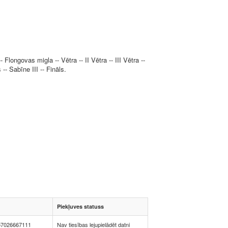
- Flongovas migla -- Vētra -- II Vētra -- III Vētra --
-- Sabīne III -- Fināls.
Piekļuves statuss
57026667111
Nav tiesības lejupielādēt datni