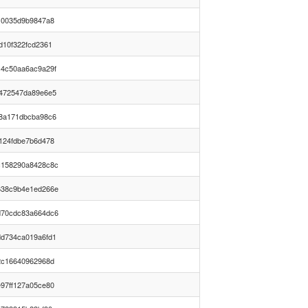
10035d9b9847a8
d10f322fcd2361
4c50aa6ac9a29f
472547da89e6e5
8a171dbcba98c6
124fdbe7b6d478
c158290a8428c8c
638c9b4e1ed266e
d70cdc83a664dc6
d734ca019a6fd1
2c16640962968d
97ff127a05ce80