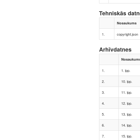
Tehniskās dat
Nosaukums
1.
copyright.json
Arhīvdatnes
Nosaukum
1.
1. lpp.
2.
10. lpp.
3.
11. lpp.
4.
12. lpp.
5.
13. lpp.
6.
14. lpp.
7.
15. lpp.