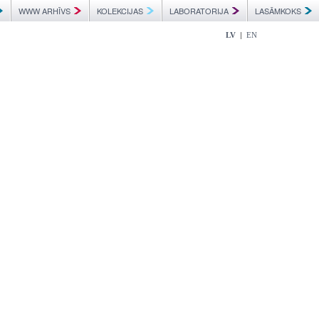
WWW ARHĪVS
KOLEKCIJAS
LABORATORIJA
LASĀMKOKS
|
LV
EN