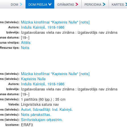
DOM
DOM PIEEJA
GRĀMATAS
PERIODIKA
KARTES
Mūzika kinofilmai "Kapteinis Nulle" [notis]
s (latviešu):
Indulis Kalniņš, 1918-1986
Autors:
Izgatavošanas vieta nav zināma : izgatavotājs nav zināms
Izdevējs:
[19--]
anas datums:
Attēls
ursa virstips:
Notis
Resursa tips:
Mūzika kinofilmai "Kapteinis Nulle" [notis]
s (latviešu):
Kapteinis Nulle
s (latviešu):
Indulis Kalniņš, 1918-1986
Autors:
Izgatavošanas vieta nav zināma : izgatavotājs nav zināms
Izdevējs:
[19--]
anas datums:
1 partitūra (60 lpp.) ; 35 cm
ms (latviešu):
Lingvistiska satura nav
Valoda:
Autori, līdzradītāji: Ind. Kalniņš.
es (latviešu):
Notis pārrakstītas.
es (latviešu):
Simfoniskajam orķestrim.
es (latviešu):
ERAF3
Izcelsme: