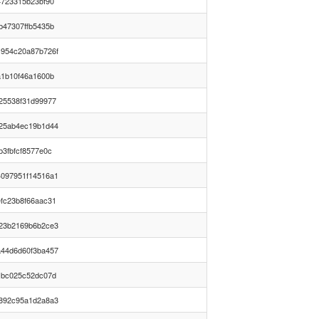
4723315b23bf90
b47307ffb5435b
954c20a87b726f
a1b10f46a1600b
25538f31d99977
25ab4ec19b1d44
3fbfcf8577e0c
097951f14516a1
fc23b8f66aac31
23b2169b6b2ce3
44d6d60f3ba457
1bc025c52dc07d
892c95a1d2a8a3