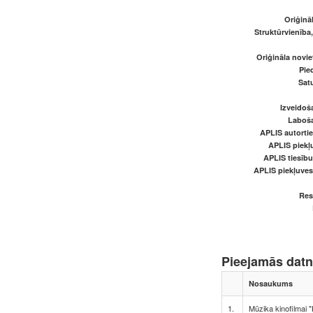
Oriģināl
Struktūrvienība
Oriģināla novi
Pied
Satu
Izveidoš
Laboš
APLIS autortie
APLIS piekļu
APLIS tiesīb
APLIS piekļuve
Res
Pieejamās dat
Nosaukums
1.
Mūzika kinofilmai "K