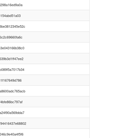
d298a16ed9a0a
65154abd51a03
3be3812345e52c
6c2c69660fa6c
83e043166b38c0
639b3d1ff47ee2
b089f5a7017b34
81f167649d786
a8600adc765acb
4bfe86bc797af
a24f90a569dda7
794416437e68802
246c9e40a4f5f6