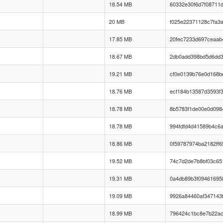
18.54 MB
60332e30f6d7f08711
20 MB
f025e22371128c7fa3
17.85 MB
20fec7233d697ceaab
18.67 MB
2db0add398bd5d6dd
19.21 MB
cf0e0139b76e0d168b
18.76 MB
ecf184b13587d3593f3
18.78 MB
8b5783f1de00e0d0984
18.78 MB
994fdfd4d41589b4c6
18.86 MB
0f59787974ba2182ff
19.52 MB
74c7d2de7b8bf03c65
19.31 MB
0a4db89b3f09461695
19.09 MB
9926a84460af347143
18.99 MB
796424c1bc8e7b22a