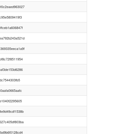
f0c2eaed963027
c95e5809419f3
ffceb1a606847f
ea792b243a521d
369335eeca1a9f
bf8c72f8511954
eaf3de153d6286
edc7544303fb5
0aafa0665aafc
e1040f2295605
4e9d49cdf1538b
627c405df803ba
7bd9b6f0128cd4