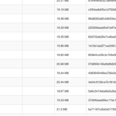
20.21 MB
d76f444c6f321ae9a4
19.19 MB
c930ea8d05a1d750bf
19.38 MB
96d8260a80cb6b53ec
19.29 MB
225359dadd5a51bff7
19.35 MB
82d702ab26e7ca8aaf
19.86 MB
1d12b1da2f71ae2481
18.82 MB
8f38e0ce35c2c7b9a5b
20.68 MB
07d694b146a9a9b624
18.44 MB
4383645446ba726e2e
20.44 MB
4a04c9126ca7b1f616
18.67 MB
5a6c2413eba8a0a3ba
19.03 MB
37d0ffdaab89ec17dc
21.3 MB
ba71187cdfa0a01730