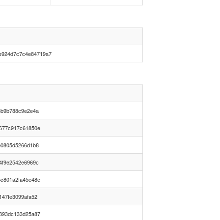
e924d7c7c4e84719a7
8b9b788c9e2e4a
677c917c61850e
b0805d5266d1b8
4f9e2542e6969c
c801a2fa45e48e
147fe3099afa52
393dc133d25a87