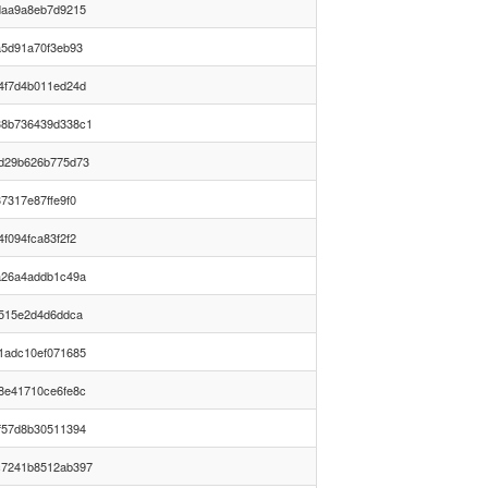
daa9a8eb7d9215
a5d91a70f3eb93
4f7d4b011ed24d
38b736439d338c1
d29b626b775d73
7317e87ffe9f0
f094fca83f2f2
a26a4addb1c49a
6515e2d4d6ddca
1adc10ef071685
8e41710ce6fe8c
f57d8b30511394
c7241b8512ab397