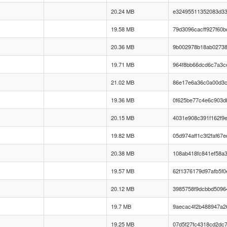
20.24 MB
e32495511352083d33
19.58 MB
79d3096cacff927f60b
20.36 MB
9b002978b18ab02738
19.71 MB
964f8bb66dcd6c7a3c
21.02 MB
86e17e6a36c0a00d3c
19.36 MB
0f625be77c4e6c903d
20.15 MB
4031e908c391f162f9
19.82 MB
05d974aff1c3f2faf67
20.38 MB
108ab418fc841ef58a3
19.57 MB
62f1376179d97afb5f0
20.12 MB
3985758f9dcbbd5096
19.7 MB
9aecac4f2b488947a2
19.25 MB
07d5f27fc4318cd2dc