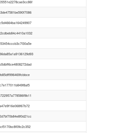
05551e2278cae3cc86f
63de47581be590f7086
0c5d4664ba164249907
22cdbeb84c4410a1032
253454cccb3c7f30a5e
36da85a1a9136129d93
b5dbff6ce4808272dad
b85dff996469fcbbce
c7e177011b849f8af5
b722957a778586f9b11
a47e9f16e068f67b72
2d7bf70b84e8f0d21cc
8cf5170bc8f09c2c352