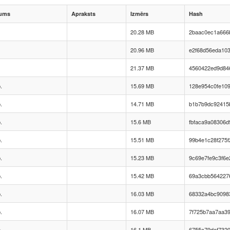
ums
Apraksts
Izmērs
Hash
20.28 MB
2baac0ec1a666
20.96 MB
e2f68d56eda10
21.37 MB
4560422ed9d84
.
15.69 MB
128e954c0fe109
.
14.71 MB
b1b7b9dc92415
.
15.6 MB
fbfaca9a08306d
.
15.51 MB
99b4e1c28f275
.
15.23 MB
9c69e7fe9c3f6e
.
15.42 MB
69a3cbb564227
.
16.03 MB
68332a4bc9098
.
16.07 MB
7f725b7aa7aa3
.
16.1 MB
6755c79daf732