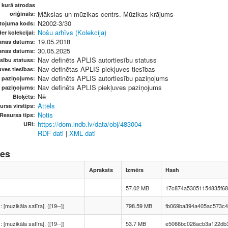
, kurā atrodas
Mākslas un mūzikas centrs. Mūzikas krājums
oriģināls:
N2002-3/30
etojuma kods:
Nošu arhīvs (Kolekcija)
er kolekcijai:
19.05.2018
anas datums:
30.05.2025
anas datums:
Nav definēts APLIS autortiesību statuss
sību statuss:
Nav definētas APLIS piekļuves tiesības
ves tiesības:
Nav definēts APLIS autortiesību paziņojums
u paziņojums:
Nav definēts APLIS piekļuves paziņojums
s paziņojums:
Nē
Bloķēts:
Attēls
ursa virstips:
Notis
Resursa tips:
https://dom.lndb.lv/data/obj/483004
URI:
RDF dati
|
XML dati
nes
Apraksts
Izmērs
Hash
57.02 MB
17c874a53051154835f6
 : [muzikāla satīra], ([19--])
798.59 MB
fb069ba394a405ac573c
 : [muzikāla satīra], ([19--])
53.7 MB
e5066bc026acb3a122db3