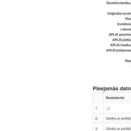
Struktūrvienība
Oriģināla novi
Pied
Izveidoš
Laboš
APLIS autortie
APLIS piekļu
APLIS tiesīb
APLIS piekļuve
Res
Pieejamās dat
Nosaukums
1.
, ()
2.
Cilvēks ar portfeli
3.
Cilvēks ar portfeli