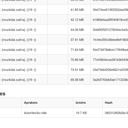
 : [muzikāla satīra], ([19--])
41.85 MB
3fe074ee913ff2522da43
 : [muzikāla satīra], ([19--])
42.12 MB
b1869efaa28f040818ce2
 : [muzikāla satīra], ([19--])
44.06 MB
f2dd50f52f1276f44ecba
 : [muzikāla satīra], ([19--])
37.91 MB
1fcf4e355c68ebd9df186
 : [muzikāla satīra], ([19--])
71.64 MB
f0e374678d6cb17f94f8a
 : [muzikāla satīra], ([19--])
70.86 MB
77e43844cee281b3b543
 : [muzikāla satīra], ([19--])
73.91 MB
03d74bbf206e6621e2039
 : [muzikāla satīra], ([19--])
69.38 MB
3a2b5763db5ab1712238
nes
Apraksts
Izmērs
Hash
Autortiesību fails
19.7 KB
0823126f2b2bc