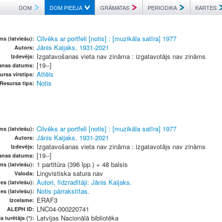
DOM
DOM PIEEJA
GRĀMATAS
PERIODIKA
KARTES
Cilvēks ar portfeli [notis] : [muzikāla satīra] 1977
s (latviešu):
Jānis Kaijaks, 1931-2021
Autors:
Izgatavošanas vieta nav zināma : izgatavotājs nav zināms
Izdevējs:
[19--]
anas datums:
Attēls
ursa virstips:
Notis
Resursa tips:
Cilvēks ar portfeli [notis] : [muzikāla satīra] 1977
s (latviešu):
Jānis Kaijaks, 1931-2021
Autors:
Izgatavošanas vieta nav zināma : izgatavotājs nav zināms
Izdevējs:
[19--]
anas datums:
1 partitūra (396 lpp.) + 48 balsis
ms (latviešu):
Lingvistiska satura nav
Valoda:
Autori, līdzradītāji: Jānis Kaijaks.
es (latviešu):
Notis pārrakstītas.
es (latviešu):
ERAF3
Izcelsme:
LNC04-000220741
ALEPH ID:
Latvijas Nacionālā bibliotēka
a turētājs (*):