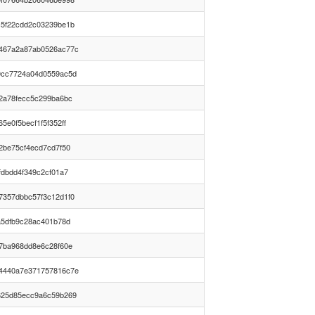
c5f22cdd2c03239be1b
467a2a87ab0526ac77c
0cc7724a04d0559ac5d
f2a78fecc5c299ba6bc
5e0f5becf1f5f352ff
2be75cf4ecd7cd7f50
fdbdd4f349c2cf01a7
7357dbbc57f3c12d1f0
a5dfb9c28ac401b78d
37ba968dd8e6c28f60e
4440a7e371757816c7e
625d85ecc9a6c59b269