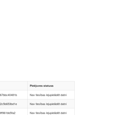
Piekļuves statuss
867bbc40481b
Nav tiesības lejupielādēt datni
42c5b653bd1e
Nav tiesības lejupielādēt datni
ff961bb5fa2
Nav tiesības lejupielādēt datni