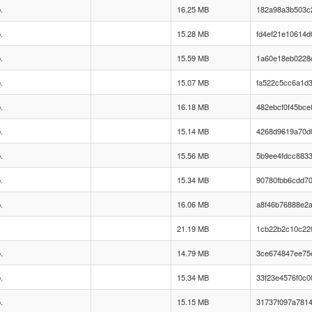
.
16.25 MB
182a98a3b503c
.
15.28 MB
fd4ef21e10614
.
15.59 MB
1a60e18eb0228
.
15.07 MB
fa522c5cc6a1d
.
16.18 MB
482ebcf0f45bc
.
15.14 MB
4268d9619a70d
.
15.56 MB
5b9ee4fdcc883
.
15.34 MB
90780fbb6cdd7
.
16.06 MB
a8f46b76888e2
21.19 MB
1cb22b2c10c220
.
14.79 MB
3ce674847ee75
.
15.34 MB
33f23e4576f0c
.
15.15 MB
31737f097a781