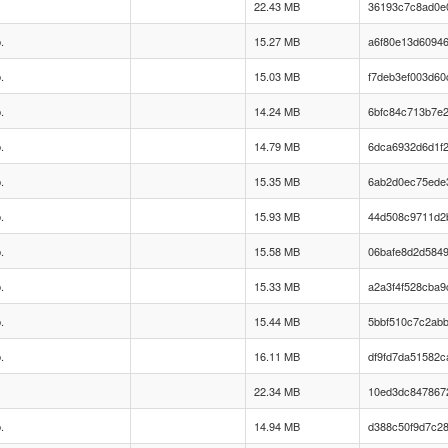
22.43 MB
36193c7c8ad0e
.
15.27 MB
a6f80e13d6094
.
15.03 MB
f7deb3ef003d6
.
14.24 MB
6bfc84c713b7e
.
14.79 MB
6dca6932d6d1f
.
15.35 MB
6ab2d0ec75ede
.
15.93 MB
44d508c9711d2
.
15.58 MB
06bafe8d2d5849
.
15.33 MB
a2a3f4f528cba9
.
15.44 MB
5bbf510c7c2ab
.
16.11 MB
df9fd7da51582c
22.34 MB
10ed3dc847867
.
14.94 MB
d388c50f9d7c2