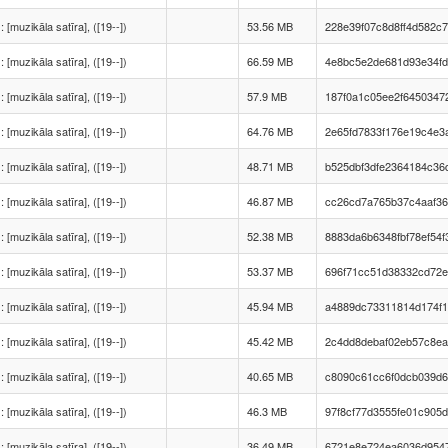
 : [muzikāla satīra], ([19--])
53.56 MB
228e39f07c8d8ff4d582c
 : [muzikāla satīra], ([19--])
66.59 MB
4e8bc5e2de681d93e34f
 : [muzikāla satīra], ([19--])
57.9 MB
187f0a1c05ee2f6450347
 : [muzikāla satīra], ([19--])
64.76 MB
2e65fd7833f176e19c4e3
 : [muzikāla satīra], ([19--])
48.71 MB
b525dbf3dfe2364184c36
 : [muzikāla satīra], ([19--])
46.87 MB
cc26cd7a765b37c4aaf3
 : [muzikāla satīra], ([19--])
52.38 MB
8883da6b6348fbf78ef54
 : [muzikāla satīra], ([19--])
53.37 MB
696f71cc51d38332cd72e
 : [muzikāla satīra], ([19--])
45.94 MB
a4889dc73311814d174f1
 : [muzikāla satīra], ([19--])
45.42 MB
2c4dd8debaf02eb57c8e
 : [muzikāla satīra], ([19--])
40.65 MB
c8090c61cc6f0dcb039d6
 : [muzikāla satīra], ([19--])
46.3 MB
97f8cf77d3555fe01c905
 : [muzikāla satīra], ([19--])
36.49 MB
6721e8e724ea6036d954