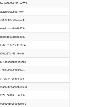
2ec163808dc581ee755
d062cfd6420b4d14974
c6339609efd0acaadfd
3eae81fabd61018273a
e852c61e93abbccb059
0c071319b73c117814e
3f06e237c156149fc1c
0b81ab5adb8d54dee84
a1689b650a23236bfee
17efcf0f12c3b8f0d3
e1db57875ad6a580623
00b74106928d1c6c2f8
4eaba306ce89c5bb48e