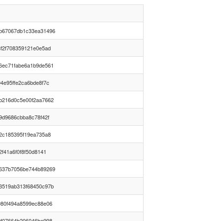
b67067db1c33ea31496
3f2f708359121e0e5ad
6ec71fabe6a1b9de561
4e95ffe2ca6bde8f7c
b216d0c5e00f2aa7662
9d9686cbba8c78f42f
f2c185395f19ea735a8
2f41a6f0f8f50d8141
637b7056be744b89269
3519ab313f68450c97b
980f494a8599ec88e06
0f07664b206046be998