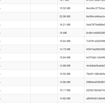
.
15.52 MB
8ecbfbc377b2a
22.98 MB
6e084cd4bbecb
.
16.21 MB
3afd7875e688a
.
16 MB
6c8fe1e666528
.
15.62 MB
7c8781a3220086
.
14.73 MB
f4547eb2f60458
.
15.84 MB
fe370d2c12b4f6
.
14.88 MB
4e4b8ab0bab6d
.
15.52 MB
76e5f1168c6bff
.
14.86 MB
2f884baf03638
.
15.17 MB
223321824d219
.
14.82 MB
a80f942612b64