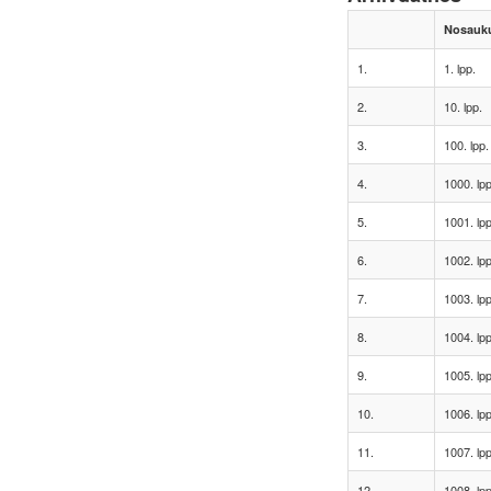
Nosauk
1.
1. lpp.
2.
10. lpp.
3.
100. lpp.
4.
1000. lpp
5.
1001. lpp
6.
1002. lpp
7.
1003. lpp
8.
1004. lpp
9.
1005. lpp
10.
1006. lpp
11.
1007. lpp
12.
1008. lpp