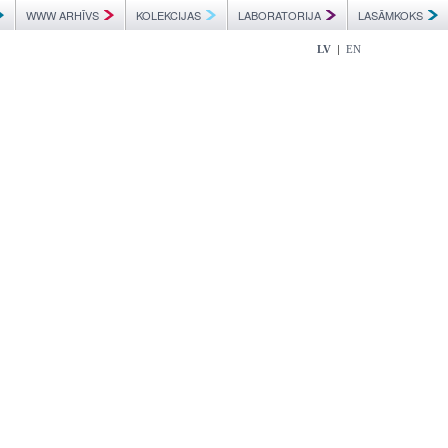
WWW ARHĪVS
KOLEKCIJAS
LABORATORIJA
LASĀMKOKS
|
LV
EN