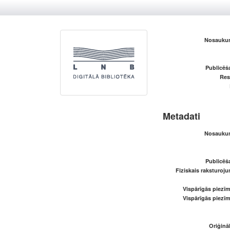
Nosaukum
Publicēš
Res
Metadati
Nosaukum
Publicēš
Fiziskais raksturoju
Vispārīgās piezīm
Vispārīgās piezīm
Oriģināl