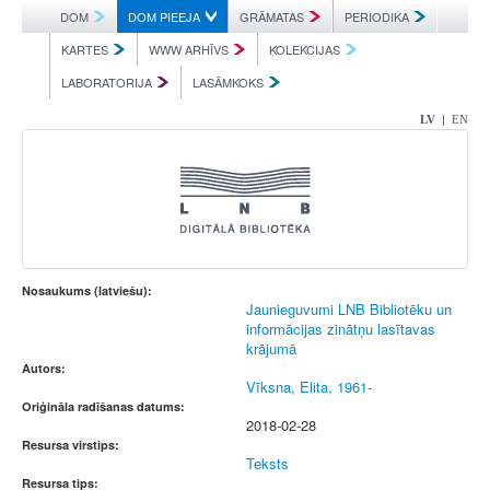
DOM
DOM PIEEJA
GRĀMATAS
PERIODIKA
KARTES
WWW ARHĪVS
KOLEKCIJAS
LABORATORIJA
LASĀMKOKS
|
LV
EN
Nosaukums (latviešu):
Jaunieguvumi LNB Bibliotēku un
informācijas zinātņu lasītavas
krājumā
Autors:
Vīksna, Elita, 1961-
Oriģināla radīšanas datums:
2018-02-28
Resursa virstips:
Teksts
Resursa tips: