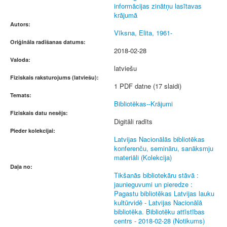
informācijas zinātņu lasītavas
krājumā
Autors:
Vīksna, Elita, 1961-
Oriģināla radīšanas datums:
2018-02-28
Valoda:
latviešu
Fiziskais raksturojums (latviešu):
1 PDF datne (17 slaidi)
Temats:
Bibliotēkas--Krājumi
Fiziskais datu nesējs:
Digitāli radīts
Pieder kolekcijai:
Latvijas Nacionālās bibliotēkas
konferenču, semināru, sanāksmju
materiāli (Kolekcija)
Daļa no:
Tikšanās bibliotekāru stāvā :
jaunieguvumi un pieredze :
Pagastu bibliotēkas Latvijas lauku
kultūrvidē - Latvijas Nacionālā
bibliotēka. Bibliotēku attīstības
centrs - 2018-02-28 (Notikums)