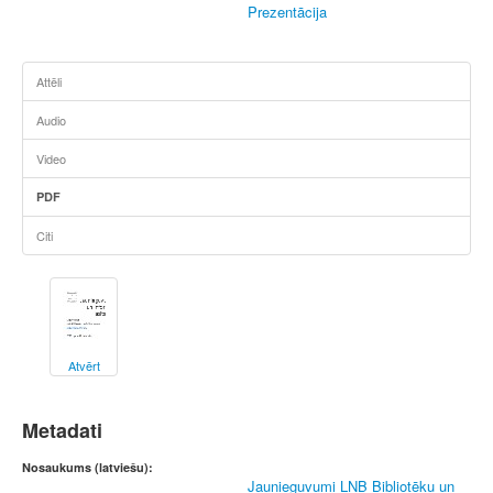
Prezentācija
Attēli
Audio
Video
PDF
Citi
Atvērt
Metadati
Nosaukums (latviešu):
Jaunieguvumi LNB Bibliotēku un