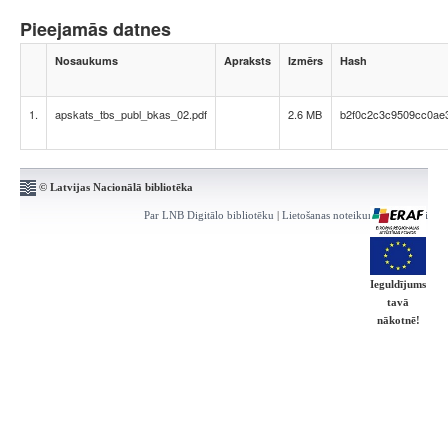
Pieejamās datnes
Nosaukums
Apraksts
Izmērs
Hash
1.
apskats_tbs_publ_bkas_02.pdf
2.6 MB
b2f0c2c3c9509cc0ae
© Latvijas Nacionālā bibliotēka
Par LNB Digitālo bibliotēku
|
Lietošanas noteikumi
|
Kontakti
Ieguldījums
tavā
nākotnē!