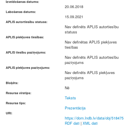
Izveidošanas datums:
20.06.2018
Labošanas datums:
15.09.2021
APLIS autortiesību statuss:
Nav definēts APLIS autortiesību
statuss
APLIS piekļuves tiesības:
Nav definētas APLIS piekļuves
tiesības
APLIS tiesību paziņojums:
Nav definēts APLIS autortiesību
paziņojums
APLIS piekļuves paziņojums:
Nav definēts APLIS piekļuves
paziņojums
Bloķēts:
Nē
Resursa virstips:
Teksts
Resursa tips:
Prezentācija
URI:
https://dom.lndb.lv/data/obj/518475
RDF dati
|
XML dati