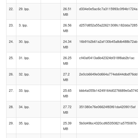
22.
29. lpp.
26.51
d334e0e5ac6c7a3115993c0f94b1724a
MB
23.
3. lpp.
26.56
d257d852a55a22621308fc182dda7285
MB
24.
30. lpp.
24.34
16b91b2b61a2af130b45a8db488b72ab
MB
25.
31. lpp.
26.25
cf40af0413a6b42324bf318f8ab2b1ac
MB
26.
32. lpp.
27.2
2e0cb6649e0d664a774eb644dbdf76dd
MB
27.
33. lpp.
25.65
bbb4a055b14249164d0276689e0a574
MB
28.
34. lpp.
27.72
351380e76e06624f83f61da4209015af
MB
29.
35. lpp.
25.39
5b0d49bc4320cdf65350821a57f5087b
MB