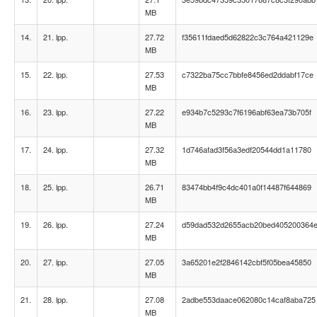
MB
14.
21. lpp.
27.72
f35611fdaed5d62822c3c764a421129e
MB
15.
22. lpp.
27.53
c7322ba75cc7bbfe8456ed2ddabf17ce
MB
16.
23. lpp.
27.22
e934b7c5293c7f6196abf63ea73b705f
MB
17.
24. lpp.
27.32
1d746afad3f56a3edf20544dd1a11780
MB
18.
25. lpp.
26.71
83474bb4f9c4dc401a0f14487f644869
MB
19.
26. lpp.
27.24
d59dad532d2655acb20bed405200364
MB
20.
27. lpp.
27.05
3a65201e2f2846142cbf5f05bea45850
MB
21.
28. lpp.
27.08
2adbe553daace062080c14caf8aba725
MB