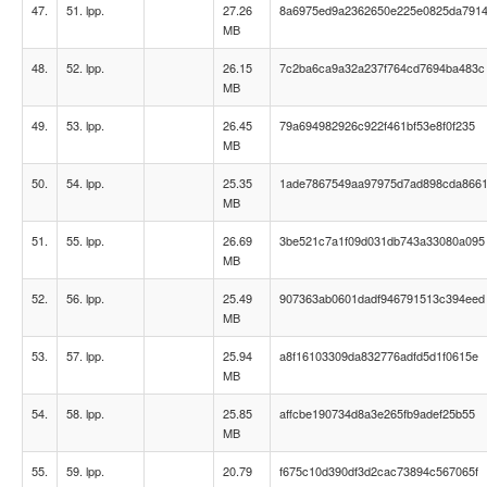
47.
51. lpp.
27.26
8a6975ed9a2362650e225e0825da791
MB
48.
52. lpp.
26.15
7c2ba6ca9a32a237f764cd7694ba483c
MB
49.
53. lpp.
26.45
79a694982926c922f461bf53e8f0f235
MB
50.
54. lpp.
25.35
1ade7867549aa97975d7ad898cda866
MB
51.
55. lpp.
26.69
3be521c7a1f09d031db743a33080a095
MB
52.
56. lpp.
25.49
907363ab0601dadf946791513c394eed
MB
53.
57. lpp.
25.94
a8f16103309da832776adfd5d1f0615e
MB
54.
58. lpp.
25.85
affcbe190734d8a3e265fb9adef25b55
MB
55.
59. lpp.
20.79
f675c10d390df3d2cac73894c567065f