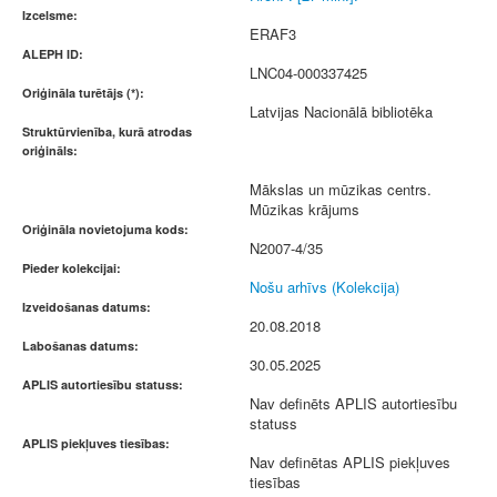
Izcelsme:
ERAF3
ALEPH ID:
LNC04-000337425
Oriģināla turētājs (*):
Latvijas Nacionālā bibliotēka
Struktūrvienība, kurā atrodas
oriģināls:
Mākslas un mūzikas centrs.
Mūzikas krājums
Oriģināla novietojuma kods:
N2007-4/35
Pieder kolekcijai:
Nošu arhīvs (Kolekcija)
Izveidošanas datums:
20.08.2018
Labošanas datums:
30.05.2025
APLIS autortiesību statuss:
Nav definēts APLIS autortiesību
statuss
APLIS piekļuves tiesības:
Nav definētas APLIS piekļuves
tiesības