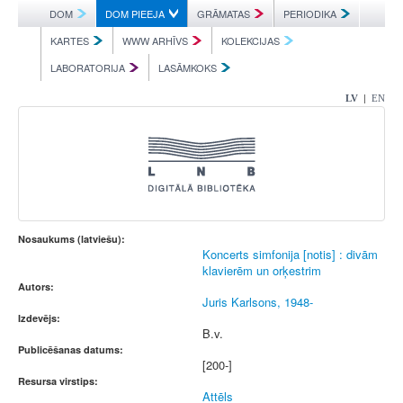
DOM
DOM PIEEJA
GRĀMATAS
PERIODIKA
KARTES
WWW ARHĪVS
KOLEKCIJAS
LABORATORIJA
LASĀMKOKS
|
LV
EN
Nosaukums (latviešu):
Koncerts simfonija [notis] : divām
klavierēm un orķestrim
Autors:
Juris Karlsons, 1948-
Izdevējs:
B.v.
Publicēšanas datums:
[200-]
Resursa virstips:
Attēls