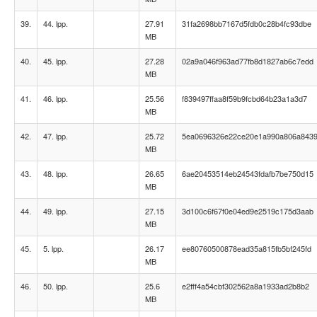
39.
44. lpp.
27.91
31fa2698bb7167d5fdb0c28b4fc93dbe
MB
40.
45. lpp.
27.28
02a9a046f963ad77fb8d1827ab6c7edd
MB
41.
46. lpp.
25.56
f839497ffaa8f59b9fcbd64b23a1a3d7
MB
42.
47. lpp.
25.72
5ea0696326e22ce20e1a990a806a843
MB
43.
48. lpp.
26.65
6ae20453514eb24543fdafb7be750d15
MB
44.
49. lpp.
27.15
3d100c6f67f0e04ed9e2519c175d3aab
MB
45.
5. lpp.
26.17
ee80760500878ead35a815fb5bf245fd
MB
46.
50. lpp.
25.6
e2fff4a54cbf302562a8a1933ad2b8b2
MB