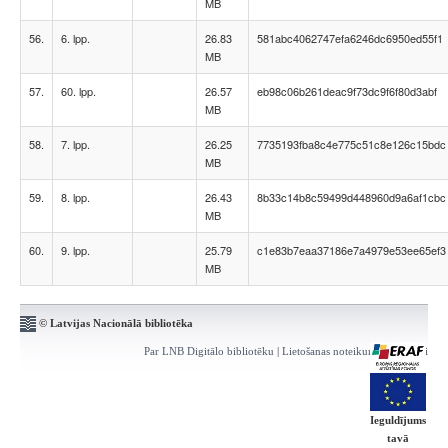
MB
56.
6. lpp.
26.83
581abc4062747efa6246dc6950ed55f1
MB
57.
60. lpp.
26.57
eb98c06b261deac9f73dc9f6f80d3abf
MB
58.
7. lpp.
26.25
7735193fba8c4e775c51c8e126c15bdc
MB
59.
8. lpp.
26.43
8b33c14b8c59499d448960d9a6af1cbc
MB
60.
9. lpp.
25.79
c1e83b7eaa37186e7a4979e53ee65ef3
MB
© Latvijas Nacionālā bibliotēka
Par LNB Digitālo bibliotēku
|
Lietošanas noteikumi
|
Kontakti
Ieguldījums
tavā