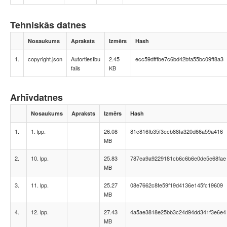
Tehniskās datnes
Nosaukums
Apraksts
Izmērs
Hash
1.
copyright.json
Autortiesību
2.45
ecc59dfffbe7c6bd42bfa55bc09ff8a3
fails
KB
Arhīvdatnes
Nosaukums
Apraksts
Izmērs
Hash
1.
1. lpp.
26.08
81c816fb35f3ccb88fa320d66a59a416
MB
2.
10. lpp.
25.83
787ea9a9229181cb6c6b6e0de5e68fae
MB
3.
11. lpp.
25.27
08e7662c8fe59f19d4136e145fc19609
MB
4.
12. lpp.
27.43
4a5ae3818e25bb3c24d94dd341f3e6e4
MB