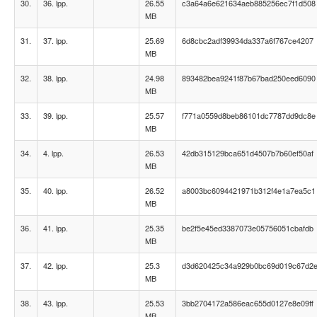
30.
36. lpp.
26.55
c3a64a6e621634aeb885256ec7f1d508
MB
31.
37. lpp.
25.69
6d8cbc2adf39934da337a6f767ce4207
MB
32.
38. lpp.
24.98
893482bea9241f87b67bad250eed6090
MB
33.
39. lpp.
25.57
f771a0559d8beb86101dc7787dd9dc8e
MB
34.
4. lpp.
26.53
42db315129bca651d4507b7b60ef50af
MB
35.
40. lpp.
26.52
a8003bc6094421971b312f4e1a7ea5c1
MB
36.
41. lpp.
25.35
be2f5e45ed3387073e05756051cbafdb
MB
37.
42. lpp.
25.3
d3d620425c34a929b0bc69d019c67d2
MB
38.
43. lpp.
25.53
3bb2704172a586eac655d0127e8e09ff
MB