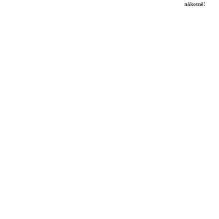
nākotnē!