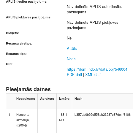
APLIS tiesību paziņojums:
Nav definēts APLIS autortiesību
paziņojums
APLIS piekļuves paziņojums:
Nav definēts APLIS piekļuves
paziņojums
Bloķēts:
Nē
Resursa virstips:
Attēls
Resursa tips:
Notis
URI:
https://dom.lndb.lv/data/obj/546004
RDF dati
|
XML dati
Pieejamās datnes
Nosaukums
Apraksts
Izmērs
Hash
1.
Koncerts
188.1
b357da0b92c556ab23287c87dc1f6106
simfonija,
MB
([200-])