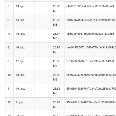
5.
13. lpp.
26.67
c6a2ef10005c4d7ddac0853f9a02fa73
MB
6.
14. lpp.
26.48
9da6007df2326303a7e4822b94c128b2
MB
7.
15. lpp.
26.57
a53f3defd9371b0bccf4ad52c1130e6d
MB
8.
16. lpp.
26.95
cea9137b547d1388e770c3e313d062c
MB
9.
17. lpp.
26.05
37dfbb0237f677c125d927ad0f654998
MB
10.
18. lpp.
27.02
8ca57e2a75cc5c68004b3eabcee432c
MB
11.
19. lpp.
26.62
854d3645b267647a44b7bba285ea378
MB
12.
2. lpp.
26.97
158e2061c9e18829ca048cf33860098b
MB
13.
20. lpp.
27.1
3e59bdc47359c35017687c8c3f290abb