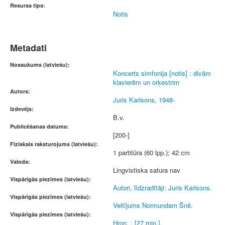
Resursa tips:
Notis
Metadati
Nosaukums (latviešu):
Koncerts simfonija [notis] : divām
klavierēm un orķestrim
Autors:
Juris Karlsons, 1948-
Izdevējs:
B.v.
Publicēšanas datums:
[200-]
Fiziskais raksturojums (latviešu):
1 partitūra (60 lpp.); 42 cm
Valoda:
Lingvistiska satura nav
Vispārīgās piezīmes (latviešu):
Autori, līdzradītāji: Juris Karlsons.
Vispārīgās piezīmes (latviešu):
Veltījums Normundam Šnē.
Vispārīgās piezīmes (latviešu):
Hron. : [27 min.].