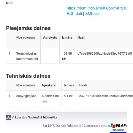
URI:
https://dom.lndb.lv/data/obj/587210
RDF dati
|
XML dati
Pieejamās datnes
Nosaukums
Apraksts
Izmērs
Hash
1.
Terminologijas
139.98
c7cbe9963809adf8cde93ec7677f3a0f
konference.pdf
KB
Tehniskās datnes
Nosaukums
Apraksts
Izmērs
Hash
1.
copyright.json
Autortiesību
5.1 KB
e470f17316e8ad05e9cef6134ddec5d
fails
© Latvijas Nacionālā bibliotēka
Par LNB Digitālo bibliotēku
|
Lietošanas noteikumi
|
Kontakti