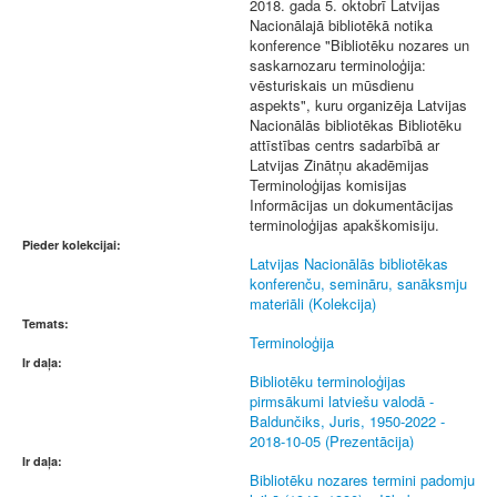
2018. gada 5. oktobrī Latvijas
Nacionālajā bibliotēkā notika
konference "Bibliotēku nozares un
saskarnozaru terminoloģija:
vēsturiskais un mūsdienu
aspekts", kuru organizēja Latvijas
Nacionālās bibliotēkas Bibliotēku
attīstības centrs sadarbībā ar
Latvijas Zinātņu akadēmijas
Terminoloģijas komisijas
Informācijas un dokumentācijas
terminoloģijas apakškomisiju.
Pieder kolekcijai:
Latvijas Nacionālās bibliotēkas
konferenču, semināru, sanāksmju
materiāli (Kolekcija)
Temats:
Terminoloģija
Ir daļa:
Bibliotēku terminoloģijas
pirmsākumi latviešu valodā -
Baldunčiks, Juris, 1950-2022 -
2018-10-05 (Prezentācija)
Ir daļa:
Bibliotēku nozares termini padomju