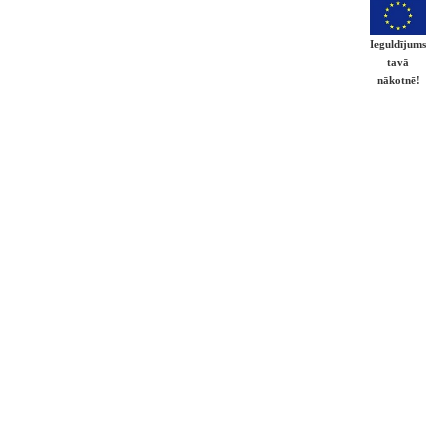
Ieguldījums
tavā
nākotnē!