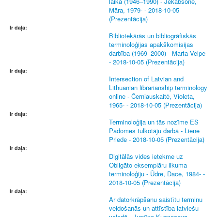
laikā (1946–1990) - Jēkabsone,
Māra, 1979- - 2018-10-05
(Prezentācija)
Ir daļa:
Bibliotekārās un bibliogrāfiskās
terminoloģijas apakškomisijas
darbība (1969–2000) - Marta Velpe
- 2018-10-05 (Prezentācija)
Ir daļa:
Intersection of Latvian and
Lithuanian librarianship terminology
online - Černiauskaitė, Violeta,
1965- - 2018-10-05 (Prezentācija)
Ir daļa:
Terminoloģija un tās nozīme ES
Padomes tulkotāju darbā - Liene
Priede - 2018-10-05 (Prezentācija)
Ir daļa:
Digitālās vides ietekme uz
Obligāto eksemplāru likuma
terminoloģiju - Ūdre, Dace, 1984- -
2018-10-05 (Prezentācija)
Ir daļa:
Ar datorkrāpšanu saistītu terminu
veidošanās un attīstība latviešu
valodā - Justīne Kuzņecova -