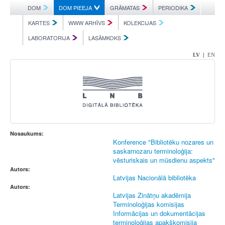
DOM
DOM PIEEJA
GRĀMATAS
PERIODIKA
KARTES
WWW ARHĪVS
KOLEKCIJAS
LABORATORIJA
LASĀMKOKS
|
LV
EN
Nosaukums:
Konference "Bibliotēku nozares un
saskarnozaru terminoloģija:
vēsturiskais un mūsdienu aspekts"
Autors:
Latvijas Nacionālā bibliotēka
Autors:
Latvijas Zinātņu akadēmija
Terminoloģijas komisijas
Informācijas un dokumentācijas
terminoloģijas apakškomisija