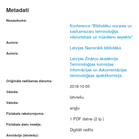
Metadati
Nosaukums:
Konference "Bibliotēku nozares un
saskarnozaru terminoloģija:
vēsturiskais un mūsdienu aspekts"
Autors:
Latvijas Nacionālā bibliotēka
Autors:
Latvijas Zinātņu akadēmija
Terminoloģijas komisijas
Informācijas un dokumentācijas
terminoloģijas apakškomisija
Oriģināla radīšanas datums:
2018-10-05
Valoda:
latviešu
Valoda:
angļu
Fiziskais raksturojums:
1 PDF datne (2 lp.)
Fiziskais datu nesējs:
Digitāli radīts
Anotācija (latviešu):