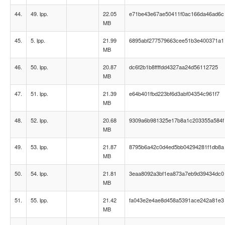
44.
49. lpp.
22.05
e71be43e67ae50411f0ac166da46ad6c
MB
45.
5. lpp.
21.99
6895abf277579663cee51b3e400371a1
MB
46.
50. lpp.
20.87
dc6f2b1b8ffffdd4327aa24d56112725
MB
47.
51. lpp.
21.39
e64b401fbd223bf6d3abf04354c961f7
MB
48.
52. lpp.
20.68
9309a6b981325e17b8a1c203355a584f
MB
49.
53. lpp.
21.87
8795b6a42c0d4ed5bb04294281f1db8a
MB
50.
54. lpp.
21.81
3eaa8092a3bf1ea873a7eb9d39434dc0
MB
51.
55. lpp.
21.42
fa043e2e4ae8d458a5391ace242a81e3
MB