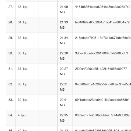
27.
33. lpp.
21.09
4481b8564abca6234a13fea9ae23c7c0
MB
28.
34. lpp.
21.93
fe840699a63c296451b641ea86f54a72
MB
29.
35. lpp.
21.84
216dda4d7903113e7314c674dbe76c9
MB
30.
36. lpp.
22.28
3dbec955eb8d291f80f46142908b8f7f
MB
31.
37. lpp.
22.27
2f02c4f026cc551122f16ff053c69977
MB
32.
38. lpp.
22.21
0eb206a81e1620225bc0d802c30ad55
MB
33.
39. lpp.
22.01
69f1adbee23dfa9e015a2aadd0a668bf
MB
34.
4. lpp.
22.35
0362e7f77e25f6b88bb907c44d0d583e
MB
35.
40. lpp.
21.12
81ee9a7d9b822963dc05518081dd28d