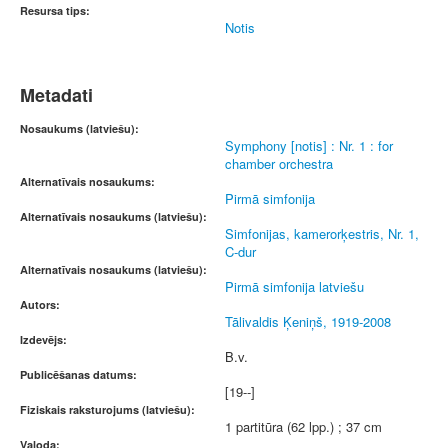
Resursa tips:
Notis
Metadati
Nosaukums (latviešu):
Symphony [notis] : Nr. 1 : for
chamber orchestra
Alternatīvais nosaukums:
Pirmā simfonija
Alternatīvais nosaukums (latviešu):
Simfonijas, kamerorķestris, Nr. 1,
C-dur
Alternatīvais nosaukums (latviešu):
Pirmā simfonija latviešu
Autors:
Tālivaldis Ķeniņš, 1919-2008
Izdevējs:
B.v.
Publicēšanas datums:
[19--]
Fiziskais raksturojums (latviešu):
1 partitūra (62 lpp.) ; 37 cm
Valoda: