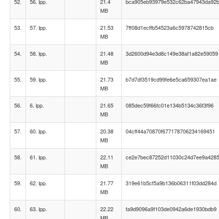
52.
56. lpp.
21.4
bca905eb93979e532c62ba47943da92
MB
53.
57. lpp.
21.53
7ff08d1ecffb54523a6c5978742815cb
MB
54.
58. lpp.
21.48
3d2600d94e3d8c149e38af1a82e59059
MB
55.
59. lpp.
21.73
b7d7df3519cd99fe6e5ca659307ea1ae
MB
56.
6. lpp.
21.65
085dec59f66fc01e134b5134c36f3f96
MB
57.
60. lpp.
20.38
04cff44a70870f677178706234169451
MB
58.
61. lpp.
22.11
ce2e7bec87252d11030c24d7ee9a428
MB
59.
62. lpp.
21.77
319e61b5cf5a9b136b06311f03dd284d
MB
60.
63. lpp.
22.22
fa9d9096a9f103de0942a6de1930bdb9
MB