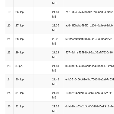
MB
19.
26. lpp.
21.81
7f91632e9e747b6a0b7c32bc39499d61
MB
20.
27. lpp.
22.35
ad649f5babb595f01c20d40a1ea69ddb
MB
21.
28. lpp.
22.2
621fdc5919f4f94b4e62248d805aa272
MB
22.
29. lpp.
21.29
53746df1e52598bc98ad33a7f7630c18
MB
23.
3. lpp.
21.84
b649ac259e797ac854ca95cac470256
MB
24.
30. lpp.
21.48
e1b3510406c89e4bb70d016e2eb7c63
MB
25.
31. lpp.
21.28
10e8710be0c03a2ef139ab50d86fb711
MB
26.
32. lpp.
22.28
0dab2bca63a2d3d0fa319145e934246e
MB