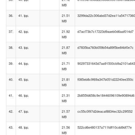
MB
36.
41. lpp.
21.51
3299da22c306abd37d2ea11a5471736
MB
37.
42. lpp.
21.92
d7acf73b7c17223d9aaeb0d6aaf014d7
MB
38.
43. lpp.
21.87
d7835ba760b059b54a89f5be84bf0e7c
MB
39.
44. lpp.
21.71
90297331643d7aa91500cb9a2101a64
MB
40.
45. lpp.
21.81
f085eb8c9f69a347b051d22240ee350c
MB
41.
46. lpp.
21.31
2b855fd658c9e18446096109e90894d6
MB
42.
47. lpp.
21.57
cc55c0f97d2deacaf8834ec32c29f552
MB
43.
48. lpp.
21.56
522cd6e480137a711fdff10cdd9df77e
MB