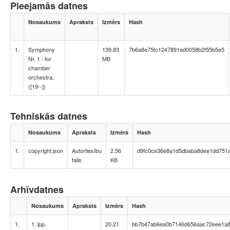
Pieejamās datnes
Nosaukums
Apraksts
Izmērs
Hash
1.
Symphony
139.83
7b6a8e75fc1247891ed0058b2f55b5e5
Nr. 1 : for
MB
chamber
orchestra,
([19--])
Tehniskās datnes
Nosaukums
Apraksts
Izmērs
Hash
1.
copyright.json
Autortiesību
2.56
d9fc0ce36e8a1d5dbaba8dee1dd751
fails
KB
Arhīvdatnes
Nosaukums
Apraksts
Izmērs
Hash
1.
1. lpp.
20.21
bb7b47ab6ea0b7146d656aac72eee1a