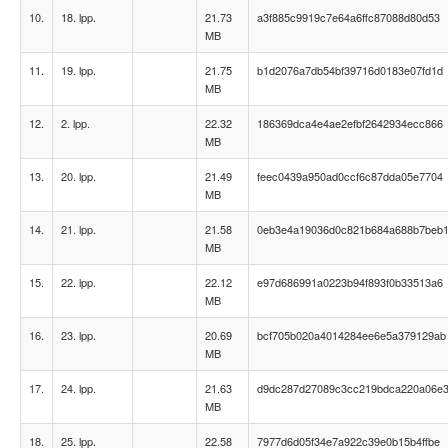
10.
18. lpp.
21.73
a3f885c9919c7e64a6ffc87088d80d53
MB
11.
19. lpp.
21.75
b1d2076a7db54bf39716d0183e07fd1d
MB
12.
2. lpp.
22.32
186369dca4e4ae2efbf2642934ecc866
MB
13.
20. lpp.
21.49
feec0439a950ad0ccf6c87dda05e7704
MB
14.
21. lpp.
21.58
0eb3e4a19036d0c821b684a688b7beb
MB
15.
22. lpp.
22.12
e97d686991a0223b94f893f0b33513a6
MB
16.
23. lpp.
20.69
bcf705b020a4014284ee6e5a379129ab
MB
17.
24. lpp.
21.63
d9dc287d27089c3cc219bdca220a06e
MB
18.
25. lpp.
22.58
7977d6d05f34e7a922c39e0b15b4ffbe