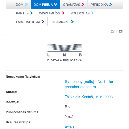
DOM
DOM PIEEJA
GRĀMATAS
PERIODIKA
KARTES
WWW ARHĪVS
KOLEKCIJAS
LABORATORIJA
LASĀMKOKS
|
LV
EN
Nosaukums (latviešu):
Symphony [notis] : Nr. 1 : for
chamber orchestra
Autors:
Tālivaldis Ķeniņš, 1919-2008
Izdevējs:
B.v.
Publicēšanas datums:
[19--]
Resursa virstips:
Attēls