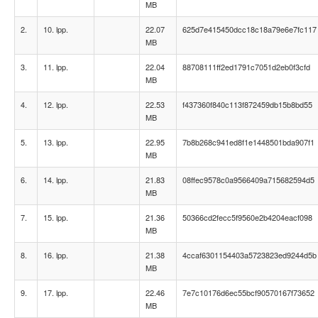
MB
2.
10. lpp.
22.07
625d7e415450dcc18c18a79e6e7fc117
MB
3.
11. lpp.
22.04
88708111ff2ed1791c7051d2eb0f3cfd
MB
4.
12. lpp.
22.53
f437360f840c113f872459db15b8bd55
MB
5.
13. lpp.
22.95
7b8b268c941ed8f1e1448501bda907f1
MB
6.
14. lpp.
21.83
08ffec9578c0a9566409a715682594d5
MB
7.
15. lpp.
21.36
50366cd2fecc5f9560e2b4204eacf098
MB
8.
16. lpp.
21.38
4ccaf6301154403a5723823ed9244d5b
MB
9.
17. lpp.
22.46
7e7c10176d6ec55bcf90570167f73652
MB