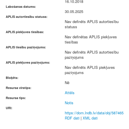
16.10.2018
Labošanas datums:
30.05.2025
APLIS autortiesību statuss:
Nav definēts APLIS autortiesību
statuss
APLIS piekļuves tiesības:
Nav definētas APLIS piekļuves
tiesības
APLIS tiesību paziņojums:
Nav definēts APLIS autortiesību
paziņojums
APLIS piekļuves paziņojums:
Nav definēts APLIS piekļuves
paziņojums
Bloķēts:
Nē
Resursa virstips:
Attēls
Resursa tips:
Notis
URI:
https://dom.lndb.lv/data/obj/587465
RDF dati
|
XML dati