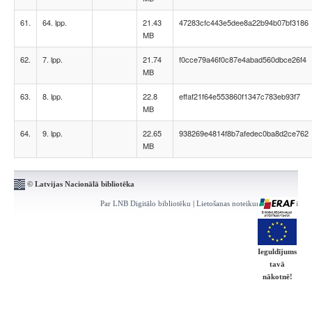
61.
64. lpp.
21.43
47283cfc443e5dee8a22b94b07bf3186
MB
62.
7. lpp.
21.74
f0cce79a46f0c87e4abad560dbce26f4
MB
63.
8. lpp.
22.8
effaf21f64e553860f1347c783eb93f7
MB
64.
9. lpp.
22.65
938269e4814f8b7afedec0ba8d2ce762
MB
© Latvijas Nacionālā bibliotēka
Par LNB Digitālo bibliotēku
|
Lietošanas noteikumi
|
Kontakti
Ieguldījums
tavā
nākotnē!