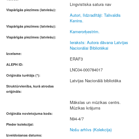
Lingvistiska satura nav
Vispārīgās piezīmes (latviešu):
Autori, līdzradītāji: Talivaldis
Kenins.
Vispārīgās piezīmes (latviešu):
Kamerorķestrim.
Vispārīgās piezīmes (latviešu):
Ieraksts: Autora dāvana Latvijas
Nacionālai Bibliotēkai
Izcelsme:
ERAF3
ALEPH ID:
LNC04-000784017
Oriģināla turētājs (*):
Latvijas Nacionālā bibliotēka
Struktūrvienība, kurā atrodas
oriģināls:
Mākslas un mūzikas centrs.
Mūzikas krājums
Oriģināla novietojuma kods:
N94-4/7
Pieder kolekcijai:
Nošu arhīvs (Kolekcija)
Izveidošanas datums: