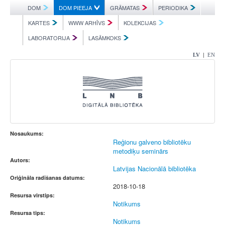
DOM
DOM PIEEJA
GRĀMATAS
PERIODIKA
KARTES
WWW ARHĪVS
KOLEKCIJAS
LABORATORIJA
LASĀMKOKS
|
LV
EN
Nosaukums:
Reģionu galveno bibliotēku
metodiķu seminārs
Autors:
Latvijas Nacionālā bibliotēka
Oriģināla radīšanas datums:
2018-10-18
Resursa virstips:
Notikums
Resursa tips:
Notikums