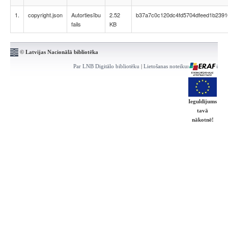
1.
copyright.json
Autortiesību
2.52
b37a7c0c120dc4fd5704dfeed1b2391
fails
KB
© Latvijas Nacionālā bibliotēka
Par LNB Digitālo bibliotēku
|
Lietošanas noteikumi
|
Kontakti
Ieguldījums
tavā
nākotnē!