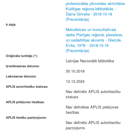
profesionālās pilnveides aktivitātes
Kuldīgas reģiona bibliotēkās -
Daina Girvaite - 2018-10-18
(Prezentācija)
Ir daļa:
Metodiskais un konsultatīvais
darbs Pierīgas reģionā: pieredzes
un sadarbības akcents - Gleizde,
Evita, 1978- - 2018-10-18
(Prezentācija)
Oriģināla turētājs (*):
Latvijas Nacionālā bibliotēka
Izveidošanas datums:
30.10.2018
Labošanas datums:
13.12.2024
APLIS autortiesību statuss:
Nav definēts APLIS autortiesību
statuss
APLIS piekļuves tiesības:
Nav definētas APLIS piekļuves
tiesības
APLIS tiesību paziņojums:
Nav definēts APLIS autortiesību
paziņojums