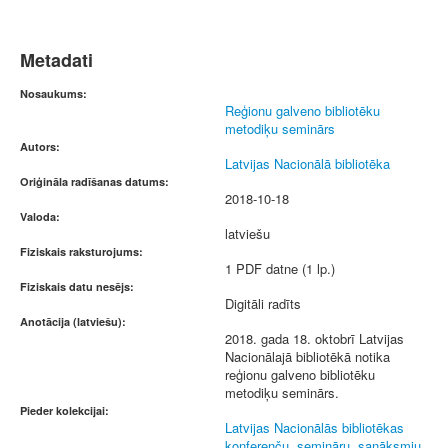
Metadati
Nosaukums:
Reģionu galveno bibliotēku
metodiķu seminārs
Autors:
Latvijas Nacionālā bibliotēka
Oriģināla radīšanas datums:
2018-10-18
Valoda:
latviešu
Fiziskais raksturojums:
1 PDF datne (1 lp.)
Fiziskais datu nesējs:
Digitāli radīts
Anotācija (latviešu):
2018. gada 18. oktobrī Latvijas
Nacionālajā bibliotēkā notika
reģionu galveno bibliotēku
metodiķu seminārs.
Pieder kolekcijai:
Latvijas Nacionālās bibliotēkas
konferenču, semināru, sanāksmju