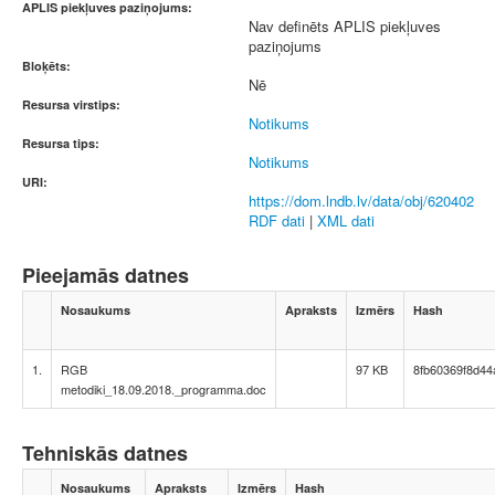
APLIS piekļuves paziņojums:
Nav definēts APLIS piekļuves
paziņojums
Bloķēts:
Nē
Resursa virstips:
Notikums
Resursa tips:
Notikums
URI:
https://dom.lndb.lv/data/obj/620402
RDF dati
|
XML dati
Pieejamās datnes
Nosaukums
Apraksts
Izmērs
Hash
1.
RGB
97 KB
8fb60369f8d4
metodiki_18.09.2018._programma.doc
Tehniskās datnes
Nosaukums
Apraksts
Izmērs
Hash