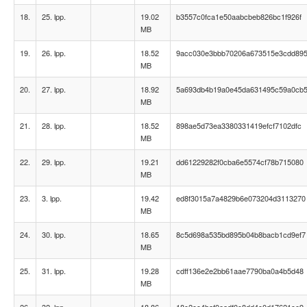
18.
25. lpp.
19.02
b3557c0fca1e50aabcbeb826bc1f926f
MB
19.
26. lpp.
18.52
9acc030e3bbb70206a673515e3cdd89
MB
20.
27. lpp.
18.92
5a693db4b19a0e45da631495c59a0cb
MB
21.
28. lpp.
18.52
898ae5d73ea3380331419efcf7102dfc
MB
22.
29. lpp.
19.21
dd61229282f0cba6e5574cf78b715080
MB
23.
3. lpp.
19.42
ed8f3015a7a4829b6e073204d3113270
MB
24.
30. lpp.
18.65
8c5d698a535bd895b04b8bacb1cd9ef7
MB
25.
31. lpp.
19.28
cdff136e2e2bb61aae7790ba0a4b5d48
MB