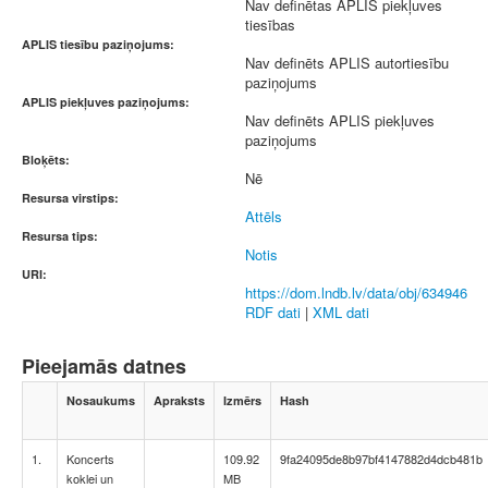
Nav definētas APLIS piekļuves
tiesības
APLIS tiesību paziņojums:
Nav definēts APLIS autortiesību
paziņojums
APLIS piekļuves paziņojums:
Nav definēts APLIS piekļuves
paziņojums
Bloķēts:
Nē
Resursa virstips:
Attēls
Resursa tips:
Notis
URI:
https://dom.lndb.lv/data/obj/634946
RDF dati
|
XML dati
Pieejamās datnes
Nosaukums
Apraksts
Izmērs
Hash
1.
Koncerts
109.92
9fa24095de8b97bf4147882d4dcb481b
koklei un
MB