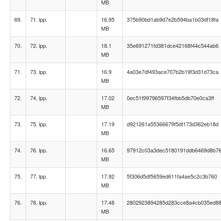
MB
69.
71. lpp.
16.95
375b90bd1ab9d7e2b594ba1b03df18fa
MB
70.
72. lpp.
18.1
35e691271fd381dce42168f44c544ab6
MB
71.
73. lpp.
16.9
4a03e7df493ace707b2b19f3d31d73ca
MB
72.
74. lpp.
17.02
0ec51f99796597f34fbb5db70e0ca3ff
MB
73.
75. lpp.
17.19
d921261a55366679f5df173d362eb18d
MB
74.
76. lpp.
16.65
97912c03a3dec5180191ddb6469d8b7
MB
75.
77. lpp.
17.92
5f306d5df5659ed611fa4ae5c2c3b760
MB
76.
78. lpp.
17.48
2802923894285d283cce8a4cb035ed8
MB