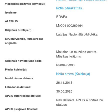
Vispārīgās piezīmes (latviešu):
Notis pārrakstītas.
Izcelsme:
ERAF3
ALEPH ID:
LNC04-000269464
Oriģināla turētājs (*):
Latvijas Nacionālā bibliotēka
Struktūrvienība, kurā atrodas
oriģināls:
Mākslas un mūzikas centrs.
Mūzikas krājums
Oriģināla novietojuma kods:
N2004-3/393
Pieder kolekcijai:
Nošu arhīvs (Kolekcija)
Izveidošanas datums:
26.11.2018
Labošanas datums:
30.05.2025
APLIS autortiesību statuss:
Nav definēts APLIS autortiesību
statuss
APLIS piekļuves tiesības: