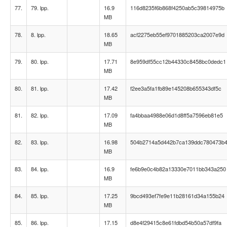
77.
79. lpp.
16.9
116d8235f6b868f4250ab5c39814975b
MB
78.
8. lpp.
18.65
acf2275eb55ef9701885203ca2007e9d
MB
79.
80. lpp.
17.71
8e959df55cc12b44330c8458bc0dedc1
MB
80.
81. lpp.
17.42
f2ee3a5fa1fb89e145208b655343df5c
MB
81.
82. lpp.
17.09
fa4bbaa4988e06d1d8ff5a7596eb81e5
MB
82.
83. lpp.
16.98
504b2714a5d442b7ca139ddc780473b
MB
83.
84. lpp.
16.9
fe6b9e0c4b82a13330e7011bb343a250
MB
84.
85. lpp.
17.25
9bcd493ef7fe9e11b28161d34a155b24
MB
85.
86. lpp.
17.15
d8e4f29415c8e61fdbd54b50a57df9fa