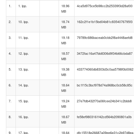
1.
1. lpp.
18.96
4ca5d975ce5b98cc2b25339f3d28af00
MB
2.
10. lpp.
18.74
162c2f1e1b15bd04b81c8354076795f3
MB
3.
11. lpp.
19.18
79789c686baceab0cbb2f8a4448aefd8
MB
4.
12. lpp.
18.57
3472fac16a47bb8306d9f34b66cbda87
MB
5.
13. lpp.
19.38
433774060db8303d3c0aa5798f0b0062
MB
6.
14. lpp.
18.64
bc1f15c3bcf978d74a968bc0cb58c85c
MB
7.
15. lpp.
19.24
27e7fdb432f70a06fcee24b341c2bbb8
MB
8.
16. lpp.
18.67
fe58ef9803161f42cd564b2090801a0b
MB
9.
17. lpp.
18.64
dfc15518e26687a09ee6e31c2b97d8ea