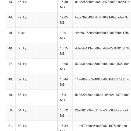
43.
48. lpp.
18.89
c4a5283b59cfe680e475ec92f4686a1d
MB
44.
49. lpp.
19.05
ba0c3f98498b8c6096f2146a6adee7fc
MB
45.
5. lpp.
19.01
49c601f82bd59bd59d02ebf95d9c17f8
MB
46.
50. lpp.
18.75
4d96da113ef866e5ab8705d18016878c
MB
47.
51. lpp.
19.08
839a3cbca3d8cb0feb69fa6c25362b04
MB
48.
52. lpp.
18.44
117e80a5c32408634981fd3537d3b14c
MB
49.
53. lpp.
18.81
5c552048e2ae565c1d8f62cf4872edbf
MB
50.
54. lpp.
18.72
202862f99b432137fe33a3fd5bcaf7ad
MB
51.
55. lpp.
18.84
11bf679d0bd8fca590821978bf54effd
MB