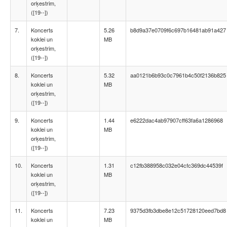
orķestrim,
([19--])
7.
Koncerts
5.26
b8d9a37e0709f6c697b16481ab91a427
koklei un
MB
orķestrim,
([19--])
8.
Koncerts
5.32
aa0121b6b93c0c7961b4c50f2136b825
koklei un
MB
orķestrim,
([19--])
9.
Koncerts
1.44
e6222dac4ab97907cff63fa6a1286968
koklei un
MB
orķestrim,
([19--])
10.
Koncerts
1.31
c12fb388958c032e04cfc369dc44539f
koklei un
MB
orķestrim,
([19--])
11.
Koncerts
7.23
9375d3fb3dbe8e12c51728120eed7bd8
koklei un
MB