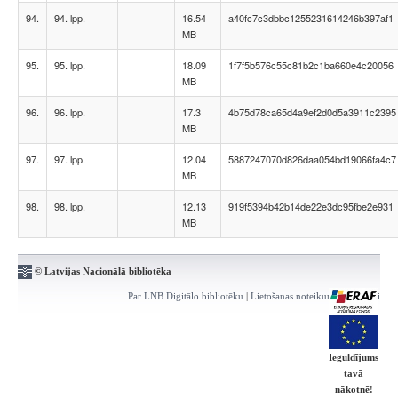
94.
94. lpp.
16.54
a40fc7c3dbbc1255231614246b397af1
MB
95.
95. lpp.
18.09
1f7f5b576c55c81b2c1ba660e4c20056
MB
96.
96. lpp.
17.3
4b75d78ca65d4a9ef2d0d5a3911c2395
MB
97.
97. lpp.
12.04
5887247070d826daa054bd19066fa4c7
MB
98.
98. lpp.
12.13
919f5394b42b14de22e3dc95fbe2e931
MB
© Latvijas Nacionālā bibliotēka
Par LNB Digitālo bibliotēku
|
Lietošanas noteikumi
|
Kontakti
Ieguldījums
tavā
nākotnē!