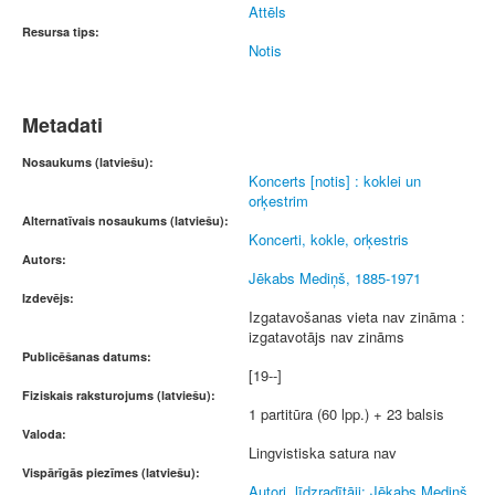
Attēls
Resursa tips:
Notis
Metadati
Nosaukums (latviešu):
Koncerts [notis] : koklei un
orķestrim
Alternatīvais nosaukums (latviešu):
Koncerti, kokle, orķestris
Autors:
Jēkabs Mediņš, 1885-1971
Izdevējs:
Izgatavošanas vieta nav zināma :
izgatavotājs nav zināms
Publicēšanas datums:
[19--]
Fiziskais raksturojums (latviešu):
1 partitūra (60 lpp.) + 23 balsis
Valoda:
Lingvistiska satura nav
Vispārīgās piezīmes (latviešu):
Autori, līdzradītāji: Jēkabs Mediņš.