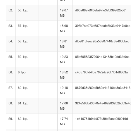
52.
56. lpp.
19.07
d60a68efd0f6efa97fe37bf39e82b361
MB
53.
57. lpp.
18.98
393b7aa073d6874dafe3b33b9447c8cc
MB
54.
58. lpp.
18.81
df5e81dfeec26a58a07446c8a493bbec
MB
55.
59. lpp.
19.23
05c605823f79064e13483b10dd3fb0ac
MB
56.
6. lpp.
18.52
c4c579dfd4fba7072dc96f7f01d8863a
MB
57.
60. lpp.
19.18
8679d38f260a5b89e41546ba3a3c8413
MB
58.
61. lpp.
17.06
324e588bd3670e4a469283202bd53e4
MB
59.
62. lpp.
17.74
1e416784b9ab875f39bf5aaa0ff0019d
MB