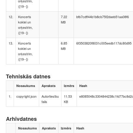
orķestrim,
([19--])
12.
Koncerts
7.22
bfb7cdff44b1b8cb75f2daeb51aa08f6
koklei un
MB
orķestrim,
([19--])
13.
Koncerts
6.85
6f3503820f8031c005eedb117dc80d95
koklei un
MB
orķestrim,
([19--])
Tehniskās datnes
Nosaukums
Apraksts
Izmērs
Hash
1.
copyright.json
Autortiesību
11.53
e8085048c3304844238c1fd77bc8d2
fails
KB
Arhīvdatnes
Nosaukums
Apraksts
Izmērs
Hash