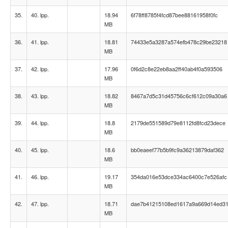
35.
40. lpp.
18.94
6f78ff8785f4fcd87bee88161958f0fc
MB
36.
41. lpp.
18.81
74433e5a3287a574efb478c29be23218
MB
37.
42. lpp.
17.96
0f6d2c8e22eb8aa2ff40ab4f0a593506
MB
38.
43. lpp.
18.82
8467a7d5c31d45756c6cf612c09a30a6
MB
39.
44. lpp.
18.8
2179de551589d79e8112fd8fcd23dece
MB
40.
45. lpp.
18.6
bb0eaeef77b5b9fc9a36213879daf362
MB
41.
46. lpp.
19.17
354da016e53dce334ac6400c7e526afc
MB
42.
47. lpp.
18.71
dae7b41215108ed1617a9a669d14ed3
MB