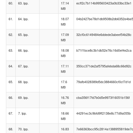
60.
63. lpp.
17.14
ecff2c7b114b995603423a0b33bc33e1
MB
61.
64. lpp.
18.07
04b2427be78d1db9508b2db6352e4be
MB
62.
65. lpp.
17.09
32cf0c6149484e6ddede3abeef54b28c
MB
63.
66. lpp.
18.08
b71f1bce8c3b1db52e76c16d0ef4e2ca
MB
64.
67. lpp.
17.11
350cc371de2af5795afebda68c66d92c
MB
65.
68. lpp.
17.6
79afb4028389d5dc3884660cf0cf7d1d
MB
66.
69. lpp.
16.76
cba356f17fd7b0d5e9973f16051b156f
MB
67.
7. lpp.
18.66
44291ec3c9bfd9ff2138e8c77d9a055b
MB
68.
70. lpp.
16.83
7e66363bcc95c2814a1388955819de7