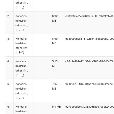
orķestrim,
([19--])
2.
Koncerts
6.92
e839b834f27e242dc9c2067aba9d97df
koklei un
MB
orķestrim,
([19--])
3.
Koncerts
6.99
de8e09adc81187526e416db29ad2799
koklei un
MB
orķestrim,
([19--])
4.
Koncerts
5.13
c26c9e102e12d37daaf963a7f98d0455
koklei un
MB
orķestrim,
([19--])
5.
Koncerts
7.07
f330f6ee7284c0345a74e9c01692bebe
koklei un
MB
orķestrim,
([19--])
6.
Koncerts
5.1 MB
c27cee0d5e43d338ad6bee10c5a24a9
koklei un