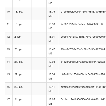
MB
10.
18. lpp.
18.75
212ea6b2f59d5c473041988339058c80
MB
11.
19. lpp.
19.18
2e202c2255be9a2afec6d2480821b0f1
MB
12.
2. lpp.
18.01
ee5bf879138a336b67797a7e5ae9c94e
MB
13.
20. lpp.
18.47
13ac8a7399423a0c27fc7e53a17200af
MB
14.
21. lpp.
19.08
e152cf250b52b73a60835a8f54732992
MB
15.
22. lpp.
18.34
b87a812a15504460c1c64063f5bfa274
MB
16.
23. lpp.
19.41
e9bdfed1243a8910dedd989c441e1410
MB
17.
24. lpp.
18.05
6cc0cd17ed63566f06e54c6a6301cb12
MB