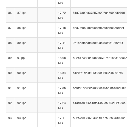
MB
86.
87. lpp.
17.72
51c77a92fc37257af227c480920f979d
MB
87.
88. lpp.
17.15
eea7fb5825be98bdff6365bb8380d52f
MB
88.
89. lpp.
17.41
2e1acef5daf8fd919da76935124f230f
MB
89.
9. lpp.
18.68
522517362847ab38e72746186a183c6
MB
90.
90. lpp.
16.54
b1208f1d54f126f37ef0393c4b201f46
MB
91.
91. lpp.
17.85
b50f5672720d4d83ee465f9b543a5089
MB
92.
92. lpp.
17.24
41ad1cd396a18f514b2e5604e02f67ce
MB
93.
93. lpp.
17.1
562579968079a3f0f90f758753430202
MB