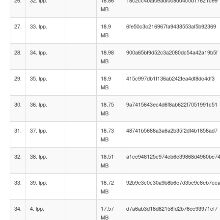
26.
32. lpp.
18.86
18c2cc4baf0eadf0c8dd4c0d17621ce9
MB
27.
33. lpp.
18.9
6fe50c3c216967fa9438553af5b92369
MB
28.
34. lpp.
18.98
900a65bf9d52c3a2080dc54a42a19b5f
MB
29.
35. lpp.
18.9
415c997db1f136ab242fea4df8dc4df3
MB
30.
36. lpp.
18.75
9a7415643ec4d6f8ab622f7051991c51
MB
31.
37. lpp.
18.73
48741b5688a3a6a2b35f2df4b1858ad7
MB
32.
38. lpp.
18.51
a1ce948125c974cb6e39868d4960be7
MB
33.
39. lpp.
18.72
92b9e3c0c30a9b8b6e7d35e9c8eb7cc
MB
34.
4. lpp.
17.57
d7a6ab3d18d82158fd2b76ec93971cf7
MB