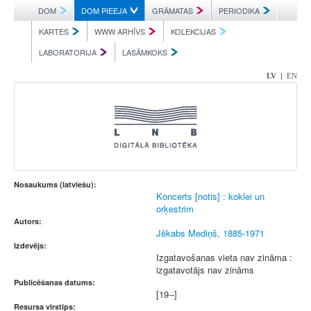
DOM
DOM PIEEJA
GRĀMATAS
PERIODIKA
KARTES
WWW ARHĪVS
KOLEKCIJAS
LABORATORIJA
LASĀMKOKS
|
LV
EN
Nosaukums (latviešu):
Koncerts [notis] : koklei un
orķestrim
Autors:
Jēkabs Mediņš, 1885-1971
Izdevējs:
Izgatavošanas vieta nav zināma :
izgatavotājs nav zināms
Publicēšanas datums:
[19--]
Resursa virstips: