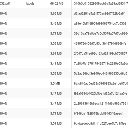
32.pdf
labots
66.02 MB
310b0b010829808acb6a5a89ad6831f7
19--])
3.66 MB
d6fad3281e5a8f570ac92d7f62fb6a8f
19--])
3.46 MB
a91e45bff48f959d99068754bc7b5302
19--])
3.71 MB
38d10aa79a0be7c5c5078a07d7dc986
19--])
3.53 MB
469978d458d7b83cf3b48794d886f4fe
19--])
3.61 MB
2f047ca51ed98c12fbd21199cb750857
19--])
3.41 MB
7b20b7b1678178428711c2299e55a8d
19--])
3.53 MB
5a3ac36bdf3e949ec446f963835bd6d5
19--])
3.5 MB
8afc810ac5ed33c5160933a3e1de07d0
19--])
3.17 MB
f92a0894b4025b5be1d25a7c124aa0fe
19--])
3.47 MB
2c29613648b8ecc121f14d6a986a7861
19--])
3.71 MB
6f946da1f92f078fcdb08463ff6aeec1
19--])
3.51 MB
9bfdaedebc8d1f11d527bee7b7c1f5ee