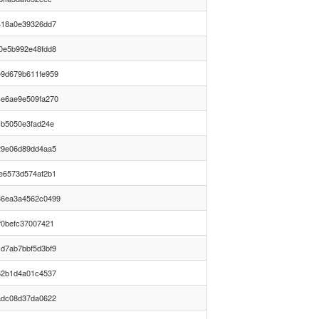
418a0e39326dd7
0e5b992e48fdd8
9d679b611fe959
e6ae9e509fa270
cb5050e3fad24e
29e06d89dd4aa5
e6573d574af2b1
36ea3a4562c0499
f0befc37007421
d7ab7bbf5d3bf9
62b1d4a01c4537
adc08d37da0622