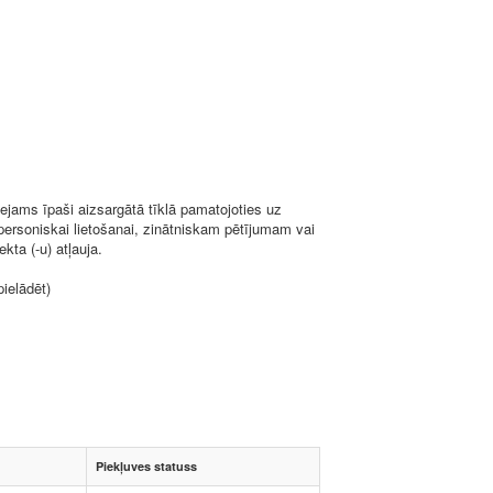
ejams īpaši aizsargātā tīklā pamatojoties uz
 personiskai lietošanai, zinātniskam pētījumam vai
kta (-u) atļauja.
pielādēt)
Piekļuves statuss