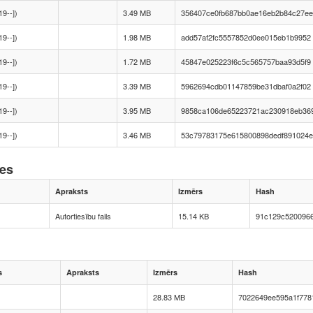
19--])
3.49 MB
356407ce0fb687bb0ae16eb2b84c27ee
19--])
1.98 MB
add57af2fc5557852d0ee015eb1b9952
19--])
1.72 MB
45847e025223f6c5c565757baa93d5f9
19--])
3.39 MB
5962694cdb01147859be31dbaf0a2f02
19--])
3.95 MB
9858ca106de65223721ac230918eb36
19--])
3.46 MB
53c79783175e615800898dedf891024e
nes
Apraksts
Izmērs
Hash
Autortiesību fails
15.14 KB
91c129c520096
s
Apraksts
Izmērs
Hash
28.83 MB
7022649ee595a1f778