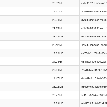
23.82 MB
e7bd2c125f750ca497
24.11 MB
5d4efeeacaa663f86d1
23.64 MB
3798f98e98ded7fb08
24.19 MB
c9b96a2090e2c4ae13
28.98 MB
937adebe190d37e9a
22.42 MB
4466f04bbc35e1badd
23.62 MB
ce76da21d74a7a20ca
24.2 MB
0884ab0405f4902258
28.64 MB
74c151d5e0471716b
24.17 MB
dafd69c41b59e0e333
23.72 MB
a86cbf9fa732af51e6
28.77 MB
fc451c679f47e33d0fd
23.89 MB
e1017cb5b9a032e929