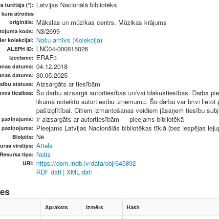
Latvijas Nacionālā bibliotēka
a turētājs (*):
, kurā atrodas
Mākslas un mūzikas centrs. Mūzikas krājums
oriģināls:
N3/2699
etojuma kods:
Nošu arhīvs (Kolekcija)
er kolekcijai:
LNC04-000815026
ALEPH ID:
ERAF3
Izcelsme:
04.12.2018
anas datums:
30.05.2025
anas datums:
Aizsargāts ar tiesībām
sību statuss:
Šo darbu aizsargā autortiesības un/vai blakustiesības. Darbs pie
ves tiesības:
likumā noteikto autortiesību izņēmumu. Šo darbu var brīvi lietot
pašizglītībai. Citiem izmantošanas veidiem jāsaņem tiesību subje
Ir aizsargāts ar autortiesībām — pieejams bibliotēkā
u paziņojums:
Pieejams Latvijas Nacionālās bibliotēkas tīklā (bez iespējas leju
s paziņojums:
Nē
Bloķēts:
Attēls
ursa virstips:
Notis
Resursa tips:
https://dom.lndb.lv/data/obj/645892
URI:
RDF dati
|
XML dati
nes
Apraksts
Izmērs
Hash