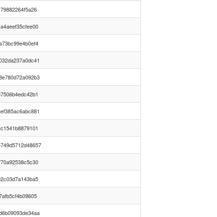
c79882264f5a26
a4aeef35cfee00
a73bc99e4b0ef4
032da237a0dc41
8e780d72a092b3
57506b4edc42b1
ef385ac6abc881
4c1541b8879101
e749d5712d48657
f70a92538c5c30
92c03d7a143ba5
7afb5cf4b09605
d6b09093de34aa