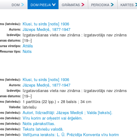
DOM
DOM PIEEJA
GRĀMATAS
PERIODIKA
KARTES
Klusi, tu sirds [notis] 1936
s (latviešu):
Jāzeps Mediņš, 1877-1947
Autors:
Izgatavošanas vieta nav zināma : izgatavotājs nav zināms
Izdevējs:
[19--]
anas datums:
Attēls
ursa virstips:
Notis
Resursa tips:
Klusi, tu sirds [notis] 1936
s (latviešu):
Jāzeps Mediņš, 1877-1947
Autors:
Izgatavošanas vieta nav zināma : izgatavotājs nav zināms
Izdevējs:
[19--]
anas datums:
1 partitūra (22 lpp.) + 28 balsis ; 34 cm
ms (latviešu):
latviešu
Valoda:
Autori, līdzradītāji: Jāzeps Mediņš ; Valda [teksts].
es (latviešu):
Vīru korim ar orķestri vai ērģelēm.
es (latviešu):
Notis pārrakstītas.
es (latviešu):
Teksts latviešu valodā.
es (latviešu):
Veltījuma ieraksts: L. Ū. Prēzidija Konventa vīru korim
es (latviešu):