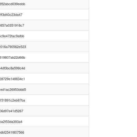
352abcd039eebb
ff3d40c23da47
0857a0351918c7
c9e472fac9afbb
2016a790562e523
819807ab22d66b
4df3bc8e599c4d
28729e148834c1
1ed1ac26953ddd5
151891c2eb87ba
906d97e41d5267
ba2f53da393a4
dbf2541f807566