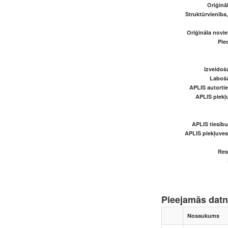
Oriģināl
Struktūrvienība
Oriģināla novi
Pied
Izveidoš
Laboš
APLIS autortie
APLIS piekļu
APLIS tiesīb
APLIS piekļuve
Res
Pieejamās dat
Nosaukums