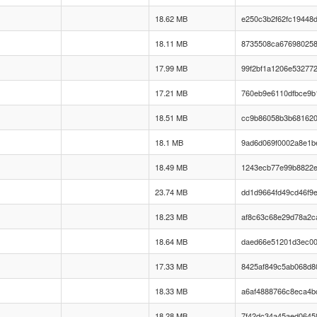
18.62 MB
e250c3b2f62fc19448
18.11 MB
8735508ca676980258
17.99 MB
99f2bf1a1206e53277
17.21 MB
760eb9e6110dfbce9b
18.51 MB
cc9b86058b3b681620
18.1 MB
9ad6d069f0002a8e1b
18.49 MB
1243ecb77e99b8822
23.74 MB
dd1d9664fd49cd46f9
18.23 MB
af8c63c68e29d78a2c
18.64 MB
daed66e51201d3ec00
17.33 MB
8425af849c5ab068d8
18.33 MB
a6af4888766c8eca4b
18.28 MB
7f42dc34a45aed06458