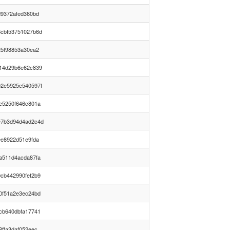
d9372afed360bd
cbf53751027b6d
25f98853a30ea2
14d29b6e62c839
2e5925e540597f
e5250f646c801a
e7b3d94d4ad2c4d
ee8922d51e9fda
a511d4acda87fa
cb442990fef2b9
0f51a2e3ec24bd
cb640dbfa17741
ffa3daf052eec