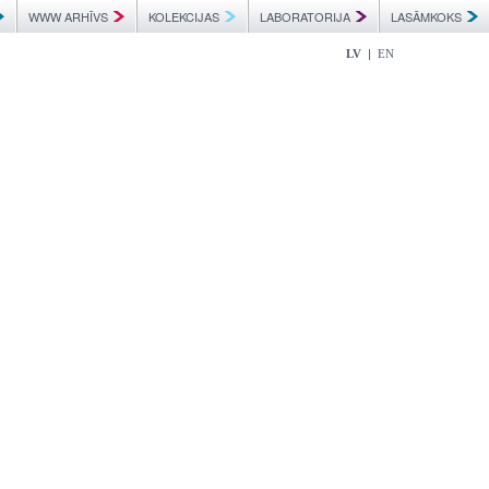
WWW ARHĪVS
KOLEKCIJAS
LABORATORIJA
LASĀMKOKS
|
LV
EN