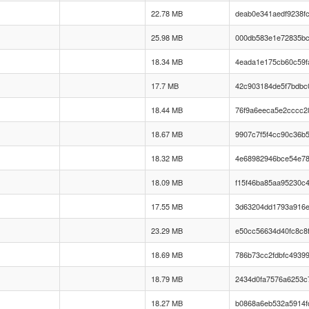
22.78 MB
deab0e341aedf9238f
25.98 MB
000db583e1e72835bc
18.34 MB
4eada1e175cb60c59f
17.7 MB
42c903184de5f7bdbc
18.44 MB
76f9a6eeca5e2cccc2
18.67 MB
9907c7f5f4cc90c36b
18.32 MB
4e68982946bce54e78
18.09 MB
f15f46ba85aa95230c
17.55 MB
3d63204dd1793a916
23.29 MB
e50cc56634d40fc8c8
18.69 MB
786b73cc2fdbfc4939
18.79 MB
2434d0fa7576a6253c
18.27 MB
b0868a6eb532a5914f