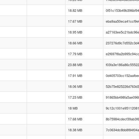
18.82 MB
0f51c153b49b396bf9
17.67 MB
eba9aa50eca41ccf9e
18.95 MB
a27163ee5c21bdc96e
18.66 MB
237276d9c7d552c3d4
17.79 MB
e2f697f8a2b995c94c
23.88 MB
f03fa3e186a86c5552
17.91 MB
0d405703cc152aafbe
18.06 MB
52b75e825226d763d
17.23 MB
91865bb498fa5ae096
18 MB
9c12c1001e95112081
17.68 MB
8b75984cdecf39ab3f
18.38 MB
7c0634dc8bb8f84f04