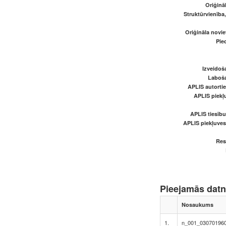
Oriģināl
Struktūrvienība
Oriģināla novi
Pied
Izveidoš
Laboš
APLIS autortie
APLIS piekļu
APLIS tiesīb
APLIS piekļuve
Res
Pieejamās dat
Nosaukums
1.
n_001_030701960