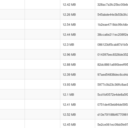
12.42 MB
328ac7a3fc25bc00b6
12.26 MB
545abde44e3b53b3fc
12.54 MB
1b2eae4718dc99cfdb
12.44 MB
38cca6e211ec208ff2
12.3 MB
086123df5cab87d1b5
12.96 MB
014397bec8326de35
12.88 MB
82dc8861a690beeff9
12.39 MB
97aed54838dec6cd4
13.93 MB
5977c0b23c36ffc8ae3
12.1 MB
5cd1bf0572e4de8a5f
12.41 MB
0751de4f3eb84de595
12.52 MB
d13e70f188bf677098
12.45 MB
5e2ce061ec0fbb5fe9