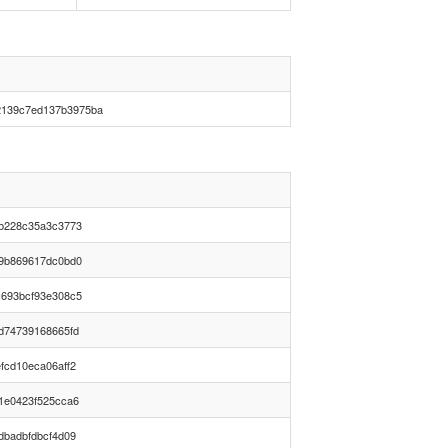
2139c7ed137b3975ba
b228c35a3c3773
9b869617dc0bd0
693bcf93e308c5
d74739168665fd
fcd10eca06aff2
1e0423f525cca6
dbadbfdbcf4d09