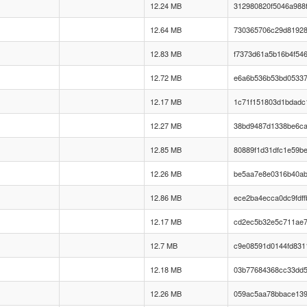
12.24 MB
312980820f5046a988f
12.64 MB
730365706c29d81928
12.83 MB
f7373d61a5b16b4f54
12.72 MB
e6a6b536b53bd0533
12.17 MB
1c71f151803d1bdadc
12.27 MB
38bd9487d1338be6c
12.85 MB
80889f1d31dfc1e59be
12.26 MB
be5aa7e8e0316b40ab
12.86 MB
ece2ba4ecca0dc9fdf
12.17 MB
cd2ec5b32e5c711ae
12.7 MB
c9e08591d0144fd831
12.18 MB
03b77684368cc33dd5
12.26 MB
059ac5aa78bbace13