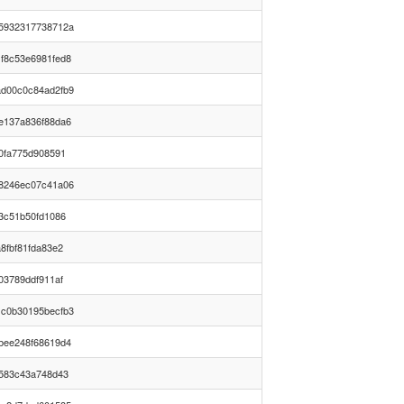
5932317738712a
f8c53e6981fed8
d00c0c84ad2fb9
e137a836f88da6
0fa775d908591
8246ec07c41a06
3c51b50fd1086
8fbf81fda83e2
03789ddf911af
c0b30195becfb3
bee248f68619d4
f583c43a748d43