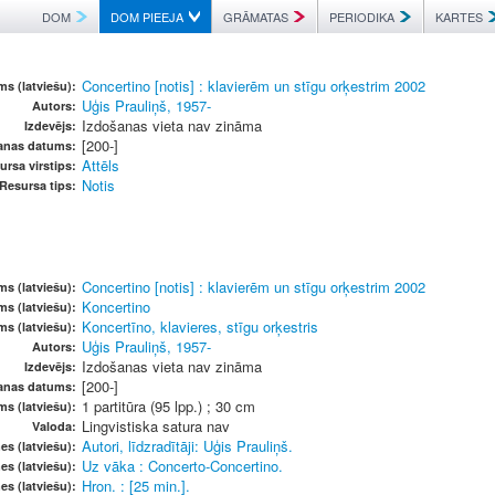
DOM
DOM PIEEJA
GRĀMATAS
PERIODIKA
KARTES
Concertino [notis] : klavierēm un stīgu orķestrim 2002
s (latviešu):
Uģis Prauliņš, 1957-
Autors:
Izdošanas vieta nav zināma
Izdevējs:
[200-]
anas datums:
Attēls
ursa virstips:
Notis
Resursa tips:
Concertino [notis] : klavierēm un stīgu orķestrim 2002
s (latviešu):
Koncertino
s (latviešu):
Koncertīno, klavieres, stīgu orķestris
s (latviešu):
Uģis Prauliņš, 1957-
Autors:
Izdošanas vieta nav zināma
Izdevējs:
[200-]
anas datums:
1 partitūra (95 lpp.) ; 30 cm
ms (latviešu):
Lingvistiska satura nav
Valoda:
Autori, līdzradītāji: Uģis Prauliņš.
es (latviešu):
Uz vāka : Concerto-Concertino.
es (latviešu):
Hron. : [25 min.].
es (latviešu):