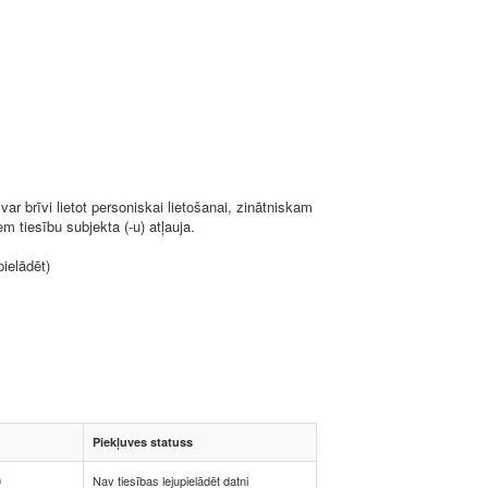
ar brīvi lietot personiskai lietošanai, zinātniskam
 tiesību subjekta (-u) atļauja.
pielādēt)
Piekļuves statuss
0
Nav tiesības lejupielādēt datni