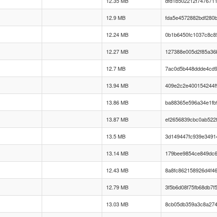
12.35 MB
dfd1b502212f747671
12.9 MB
fda5e4572882bdf280
12.24 MB
0b1b6450fc1037c8c8
12.27 MB
127388e005d2f85a36
12.7 MB
7ac0d5b448ddde4cd9
13.94 MB
409e2c2e400154244f
13.86 MB
ba88365e596a34e1fb
13.87 MB
ef2656839cbc0ab522
13.5 MB
3d149447fc939e3491
13.14 MB
179bee9854ce849dc6
12.43 MB
8a8fc862158926d4f46
12.79 MB
3f5b6d08f75fb68db7f
13.03 MB
8cb05db359a3c8a274