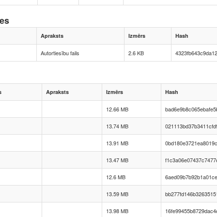
nes
Apraksts
Izmērs
Hash
Autortiesību fails
2.6 KB
4323fb643c9da1
s
Apraksts
Izmērs
Hash
12.66 MB
bad6e9b8c065ebafe5
13.74 MB
021113bd37b3411cfd
13.91 MB
0bd180e3721ea8019c
13.47 MB
f1c3a06e07437c7477
12.6 MB
6aed09b7b92b1a01ce
13.59 MB
bb277fd146b3263515
13.98 MB
16fe99455b8729dac4