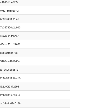
e10151fd47f35
07f578d802b70f
6be98d463928ad
77a397350a2c943
1957b026fc6ca7
ad84bc501d21632
b85faafd8a76e
5163efe481946e
fbc1b606ccb81d
7208a0353907c65
192c90f23722b3
2c6d03f3e7b684
9ab32c64d2c5186