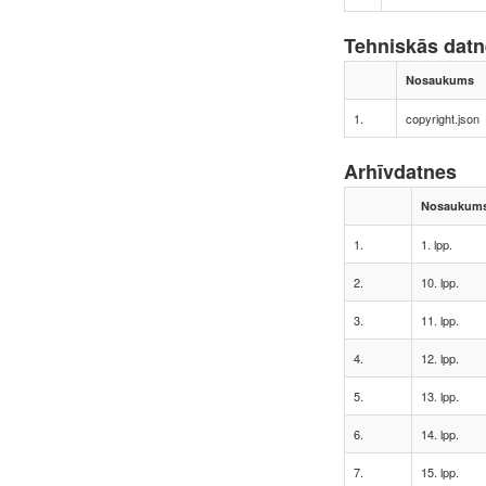
Tehniskās dat
Nosaukums
1.
copyright.json
Arhīvdatnes
Nosaukum
1.
1. lpp.
2.
10. lpp.
3.
11. lpp.
4.
12. lpp.
5.
13. lpp.
6.
14. lpp.
7.
15. lpp.