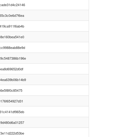
cade31d4c24146
35c3c0e6d7f6ea
419ca911f6ab4b
e8e160bea541e0
cc9988eab88e9d
29c5487386b196e
5ea8d69652d0df
d4ea639b06b14b9
6e5f8f0c85475
0176f654927d31
31c4141df965eb
19d480d6a01257
73e11d222d53be