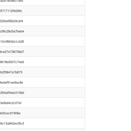
1a2d7dcd601585
b57171120b26fc
520bd582d3cbf4
b39c28a5a7beb4
10cf8642a1c2d5
9ce27e738736d7
9819b3007c74e6
fb2f5847a7b873
4edaf91ae9ac8e
354af54dc0106d
3e8af4c2c07ef
5bf3cec91906e
8c13a842ecf9c3