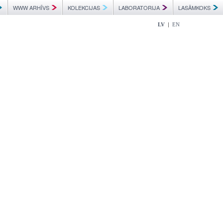
WWW ARHĪVS
KOLEKCIJAS
LABORATORIJA
LASĀMKOKS
|
LV
EN