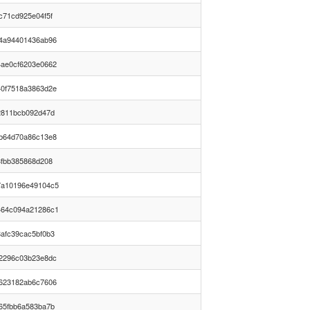
c71cd925e04f5f
4a94401436ab96
ae0cf6203e0662
0f7518a3863d2e
2811bcb092d47d
b64d70a86c13e8
3fbb385868d208
7a10196e49104c5
464c094a21286c1
afc39cac5bf0b3
2296c03b23e8dc
623182ab6c7606
65fbb6a583ba7b