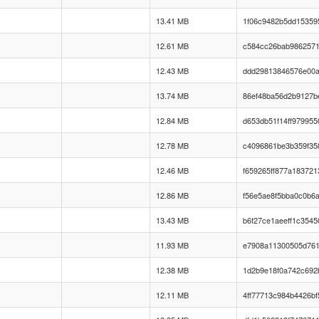
13.41 MB
1f06c9482b5dd15359
12.61 MB
c584cc26bab9862571
12.43 MB
ddd29813846576e00a
13.74 MB
86ef48ba56d2b9127b
12.84 MB
d653db51f14ff979955
12.78 MB
c4096861be3b359f35
12.46 MB
f659265ff877a183721
12.86 MB
f56e5ae8f5bba0c0b6a
13.43 MB
b6f27ce1aeeff1c3545
11.93 MB
e7908a11300505d761
12.38 MB
1d2b9e18f0a742c692
12.11 MB
4ff77713c984b4426b