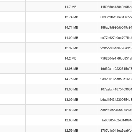
14.7 MB
145055ca188c0c6f6c
12.74 MB
3b30c9fb19ba811c5d
14.71 MB
188ac9d990db049c94
14.02 MB
ee77d627e0ec7075a4
12.97 MB
fc9fbdcc6a5b728a9c
14.2 MB
7582804e1f66cd851a
13.98 MB
1dd39a119222315aff
14.75 MB
9d9290165a859a161
13.03 MB
107aebc4187546908
13.09 MB
b6ad454342300654c8
12.86 MB
c38ef0e55465400261
12.63 MB
f1a8c3654024d14091
12.59 MB
1707c1c041ea3ea9fc