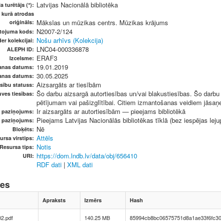
Latvijas Nacionālā bibliotēka
a turētājs (*):
, kurā atrodas
Mākslas un mūzikas centrs. Mūzikas krājums
oriģināls:
N2007-2/124
etojuma kods:
Nošu arhīvs (Kolekcija)
er kolekcijai:
LNC04-000336878
ALEPH ID:
ERAF3
Izcelsme:
19.01.2019
anas datums:
30.05.2025
anas datums:
Aizsargāts ar tiesībām
sību statuss:
Šo darbu aizsargā autortiesības un/vai blakustiesības. Šo darbu v
ves tiesības:
pētījumam vai pašizglītībai. Citiem izmantošanas veidiem jāsaņem
Ir aizsargāts ar autortiesībām — pieejams bibliotēkā
u paziņojums:
Pieejams Latvijas Nacionālās bibliotēkas tīklā (bez iespējas leju
s paziņojums:
Nē
Bloķēts:
Attēls
ursa virstips:
Notis
Resursa tips:
https://dom.lndb.lv/data/obj/656410
URI:
RDF dati
|
XML dati
nes
Apraksts
Izmērs
Hash
2.pdf
140.25 MB
85994cb8bc06575751d8a1ae33f6fc3