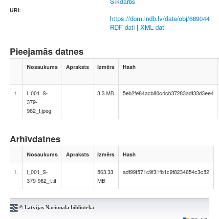
Sīkdarbs
URI:
https://dom.lndb.lv/data/obj/689044
RDF dati
|
XML dati
Pieejamās datnes
Nosaukums
Apraksts
Izmērs
Hash
1.
l_001_S-
3.3 MB
5eb2fe84acb80c4cb37283adf33d3ee4
379-
982_f.jpeg
Arhīvdatnes
Nosaukums
Apraksts
Izmērs
Hash
1.
l_001_S-
563.33
adf99f571c9f31fb1c9f8234654c3c52
379-982_f.tif
MB
© Latvijas Nacionālā bibliotēka