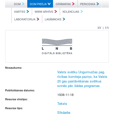
DOM
DOM PIEEJA
GRĀMATAS
PERIODIKA
KARTES
WWW ARHĪVS
KOLEKCIJAS
LABORATORIJA
LASĀMKOKS
|
LV
EN
Nosaukums:
Valsts svētku Ungurmuižas pag.
rīcības komiteja paziņo, ka Valsts
20 gau pastāvēšanas svētkus
svinēs pēc šādas programas
Publicēšanas datums:
1938-11-18
Resursa virstips:
Teksts
Resursa tips:
Sīkdarbs