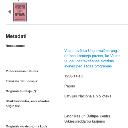
Metadati
Nosaukums:
Valsts svētku Ungurmuižas pag.
rīcības komiteja paziņo, ka Valsts
20 gau pastāvēšanas svētkus
svinēs pēc šādas programas
Publicēšanas datums:
1938-11-18
Fiziskais datu nesējs:
Papīrs
Oriģināla turētājs (*):
Latvijas Nacionālā bibliotēka
Struktūrvienība, kurā atrodas
oriģināls:
Letonikas un Baltijas centrs.
Sīkiespieddarbu krājums
Oriģināla novietojuma kods: