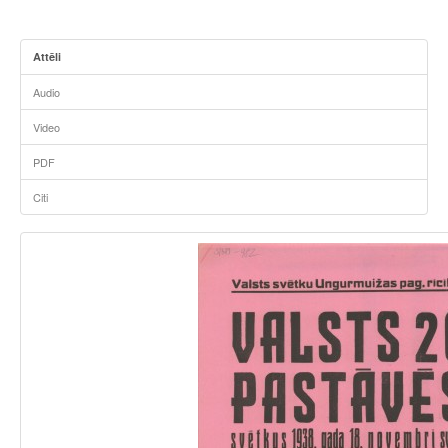
Attēli
Audio
Video
PDF
Citi