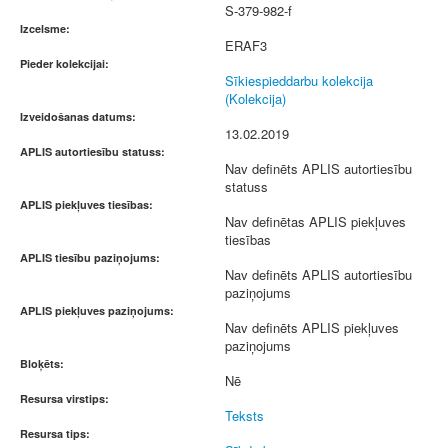
S-379-982-f
Izcelsme:
ERAF3
Pieder kolekcijai:
Sīkiespieddarbu kolekcija
(Kolekcija)
Izveidošanas datums:
13.02.2019
APLIS autortiesību statuss:
Nav definēts APLIS autortiesību
statuss
APLIS piekļuves tiesības:
Nav definētas APLIS piekļuves
tiesības
APLIS tiesību paziņojums:
Nav definēts APLIS autortiesību
paziņojums
APLIS piekļuves paziņojums:
Nav definēts APLIS piekļuves
paziņojums
Bloķēts:
Nē
Resursa virstips:
Teksts
Resursa tips: