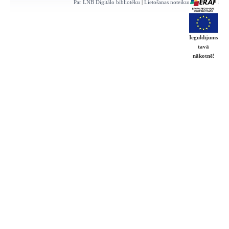
Par LNB Digitālo bibliotēku
|
Lietošanas noteikumi
|
Kontakti
Ieguldījums
tavā
nākotnē!