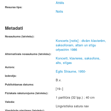
Attēls
Resursa tips:
Notis
Metadati
Nosaukums (latviešu):
Koncerts [notis] : divām klavierēm,
saksofonam, altam un stīgu
orķestrim 1986
Alternatīvais nosaukums (latviešu):
Koncerti, klavieres, saksofons,
alts, stīgas
Autors:
Egils Straume, 1950-
Izdevējs:
B.v.
Publicēšanas datums:
[19--]
Fiziskais raksturojums (latviešu):
1 partitūra (32 lpp.) ; 40 cm
Valoda:
Lingvistiska satura nav
Vispārīgās piezīmes (latviešu):