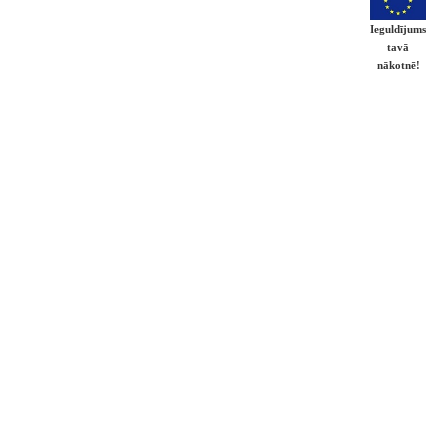
Ieguldījums
tavā
nākotnē!