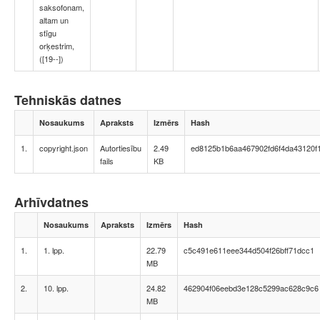
saksofonam,
altam un
stīgu
orķestrim,
([19--])
Tehniskās datnes
Nosaukums
Apraksts
Izmērs
Hash
1.
copyright.json
Autortiesību
2.49
ed8125b1b6aa467902fd6f4da43120f
fails
KB
Arhīvdatnes
Nosaukums
Apraksts
Izmērs
Hash
1.
1. lpp.
22.79
c5c491e611eee344d504f26bff71dcc1
MB
2.
10. lpp.
24.82
462904f06eebd3e128c5299ac628c9c6
MB