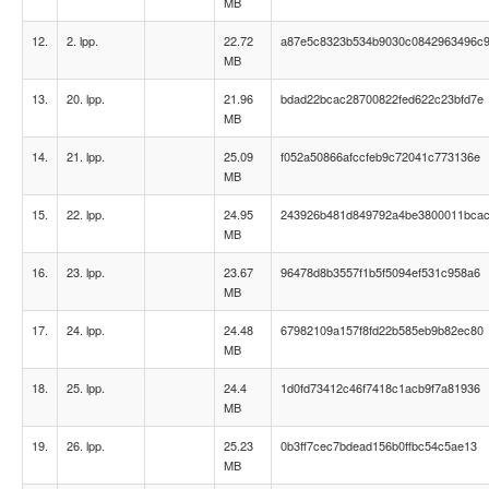
MB
12.
2. lpp.
22.72
a87e5c8323b534b9030c0842963496c
MB
13.
20. lpp.
21.96
bdad22bcac28700822fed622c23bfd7e
MB
14.
21. lpp.
25.09
f052a50866afccfeb9c72041c773136e
MB
15.
22. lpp.
24.95
243926b481d849792a4be3800011bca
MB
16.
23. lpp.
23.67
96478d8b3557f1b5f5094ef531c958a6
MB
17.
24. lpp.
24.48
67982109a157f8fd22b585eb9b82ec80
MB
18.
25. lpp.
24.4
1d0fd73412c46f7418c1acb9f7a81936
MB
19.
26. lpp.
25.23
0b3ff7cec7bdead156b0ffbc54c5ae13
MB