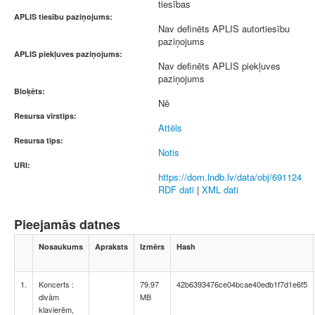
tiesības
APLIS tiesību paziņojums:
Nav definēts APLIS autortiesību
paziņojums
APLIS piekļuves paziņojums:
Nav definēts APLIS piekļuves
paziņojums
Bloķēts:
Nē
Resursa virstips:
Attēls
Resursa tips:
Notis
URI:
https://dom.lndb.lv/data/obj/691124
RDF dati
|
XML dati
Pieejamās datnes
Nosaukums
Apraksts
Izmērs
Hash
1.
Koncerts :
79.97
42b6393476ce04bcae40edb1f7d1e6f5
divām
MB
klavierēm,