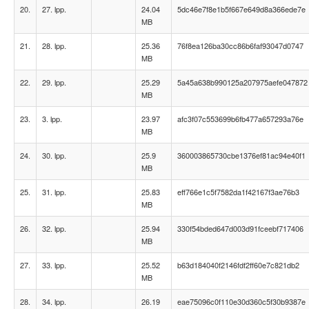
20.
27. lpp.
24.04
5dc46e7f8e1b5f667e649d8a366ede7e
MB
21.
28. lpp.
25.36
76f8ea126ba30cc86b6faf93047d0747
MB
22.
29. lpp.
25.29
5a45a638b990125a207975aefe047872
MB
23.
3. lpp.
23.97
afc3f07c553699b6fb477a657293a76e
MB
24.
30. lpp.
25.9
360003865730cbe1376ef81ac94e40f1
MB
25.
31. lpp.
25.83
eff766e1c5f7582da1f42167f3ae76b3
MB
26.
32. lpp.
25.94
330f54bded647d003d91fceebf717406
MB
27.
33. lpp.
25.52
b63d184040f2146fdf2ff60e7c821db2
MB
28.
34. lpp.
26.19
eae75096c0f110e30d360c5f30b9387e