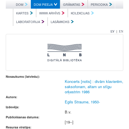
DOM
DOM PIEEJA
GRĀMATAS
PERIODIKA
KARTES
WWW ARHĪVS
KOLEKCIJAS
LABORATORIJA
LASĀMKOKS
|
LV
EN
Nosaukums (latviešu):
Koncerts [notis] : divām klavierēm,
saksofonam, altam un stīgu
orķestrim 1986
Autors:
Egils Straume, 1950-
Izdevējs:
B.v.
Publicēšanas datums:
[19--]
Resursa virstips: