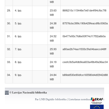
MB
29.
4. lpp.
23.63
86f6210c115446e7e61de4f94cfbc7f8
MB
30.
5. lpp.
24.38
87576cbc399c190b429feacdf8c0063a
MB
31.
6. lpp.
24.52
0b477e93c7fd6e00ff74cf17f52a6b0a
MB
32.
7. lpp.
25.93
a80ae2b74aa1f333c5fa04baeccd48ff
MB
33.
8. lpp.
24.19
ceefc0b5a4fdb9ea603a49b49a36ac04
MB
34.
9. lpp.
24.84
b89dd530e90dfce165580d4df2942d88
MB
© Latvijas Nacionālā bibliotēka
Par LNB Digitālo bibliotēku
|
Lietošanas noteikumi
|
Kontakti