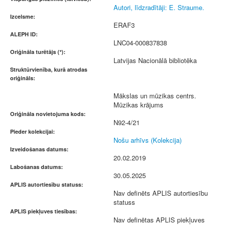
Autori, līdzradītāji: E. Straume.
Izcelsme:
ERAF3
ALEPH ID:
LNC04-000837838
Oriģināla turētājs (*):
Latvijas Nacionālā bibliotēka
Struktūrvienība, kurā atrodas
oriģināls:
Mākslas un mūzikas centrs.
Mūzikas krājums
Oriģināla novietojuma kods:
N92-4/21
Pieder kolekcijai:
Nošu arhīvs (Kolekcija)
Izveidošanas datums:
20.02.2019
Labošanas datums:
30.05.2025
APLIS autortiesību statuss:
Nav definēts APLIS autortiesību
statuss
APLIS piekļuves tiesības:
Nav definētas APLIS piekļuves