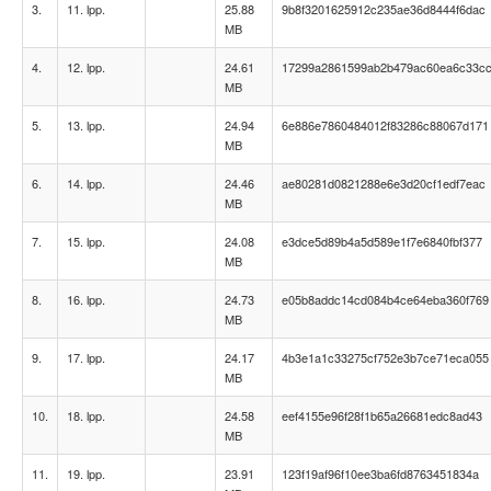
3.
11. lpp.
25.88
9b8f3201625912c235ae36d8444f6dac
MB
4.
12. lpp.
24.61
17299a2861599ab2b479ac60ea6c33c
MB
5.
13. lpp.
24.94
6e886e7860484012f83286c88067d171
MB
6.
14. lpp.
24.46
ae80281d0821288e6e3d20cf1edf7eac
MB
7.
15. lpp.
24.08
e3dce5d89b4a5d589e1f7e6840fbf377
MB
8.
16. lpp.
24.73
e05b8addc14cd084b4ce64eba360f769
MB
9.
17. lpp.
24.17
4b3e1a1c33275cf752e3b7ce71eca055
MB
10.
18. lpp.
24.58
eef4155e96f28f1b65a26681edc8ad43
MB
11.
19. lpp.
23.91
123f19af96f10ee3ba6fd8763451834a