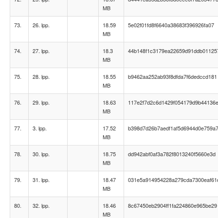
MB
73.
26. lpp.
18.59
5e02f01fd8f6640a38683f396926fa07
MB
74.
27. lpp.
18.3
44b148f1c3179ea22659d91ddb01125
MB
75.
28. lpp.
18.55
b9462aa252ab93f8dfda7f6dedccd181
MB
76.
29. lpp.
18.63
117e2f7d2c6d1429f054179d9b44136
MB
77.
3. lpp.
17.52
b398d7d26b7aedf1af5d6944d0e759a
MB
78.
30. lpp.
18.75
dd942abf0af3a782f8013240f5660e3d
MB
79.
31. lpp.
18.47
031e5a914954228a279cda7300eaf61
MB
80.
32. lpp.
18.46
8c67450eb2904ff1fa224860e965be29
MB