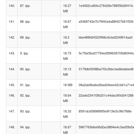
140.
87. lpp.
18.27
1e4062caf64c276426e78855b26f41fc
MB
141.
88. lpp.
18.67
a5468743e7b7f940a4a88f427b81f506
MB
142.
89. lpp.
18.2
bbe489fdf4320ff66c6cbd3249914aa0
MB
143.
9. lpp.
18.73
5c79af3ba57754ed599639709d80f44
MB
144.
90. lpp.
19.13
0179dbf3098ba7f3c2bbcfae8edabed8
MB
145.
91. lpp.
18 MB
08a2ab9ba6a36ad24bee42cb61a71e
146.
92. lpp.
18.64
22ade2341f3fb201c44dac6f0d341288
MB
147.
93. lpp.
18.33
8591dc65898f895e9f13fe3c9fb7f68e
MB
148.
94. lpp.
18.67
5967763b6a06d2ac8894e4c3ad35b5
MB