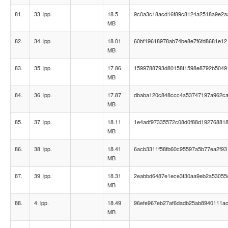
81.
33. lpp.
18.5
9c0a3c18acd16f89c8124a2518a9e2a
MB
82.
34. lpp.
18.01
60bf19618978ab74be8e7f6fd8681e12
MB
83.
35. lpp.
17.86
1599788793d80158f1598e8792b5049
MB
84.
36. lpp.
17.87
dbaba120c848ccc4a53747197a962c
MB
85.
37. lpp.
18.11
1e4adf97335572c08d0f88d19276881
MB
86.
38. lpp.
18.41
6acb3311f58fb60c95597a5b77ea2f93
MB
87.
39. lpp.
18.31
2eabbd6487e1ece3f30aa9eb2a53055
MB
88.
4. lpp.
18.49
96efe967eb27af6dadb25ab8940111a
MB