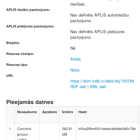
tiesības
APLIS tiesību paziņojums:
Nav definēts APLIS autortiesību
paziņojums
APLIS piekļuves paziņojums:
Nav definēts APLIS piekļuves
paziņojums
Bloķēts:
Nē
Resursa virstips:
Attēls
Resursa tips:
Notis
URI:
https://dom.lndb.lv/data/obj/703764
RDF dati
|
XML dati
Pieejamās datnes
Nosaukums
Apraksts
Izmērs
Hash
1.
Concerto
362.61
b0fad2ffbe4001bebdcde6dbb3d0c78d
grosso ,
MB
(1982)