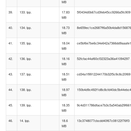
MB
39.
133. lpp.
17.83
5f0434d0b67cd3feb45cc9266a5fc909
MB
40.
134. lpp.
18.73
8e659ec1ce2687ff6a50b4da8d15687
MB
41.
135. lpp.
18.04
ce5bf6e7be6c34e642a7366dd9aaafe
MB
42.
136. lpp.
18.16
52fcfac44af60cf32323a36a41094297
MB
43.
137. lpp.
18.51
cd34a1f9912244170b32f5c9c8c20f69
MB
44.
138. lpp.
18.97
150b4d9c492f1d8c8cfd40dc5b44ebc
MB
45.
139. lpp.
18.35
9c4d311786dface7b3c5a540ab29f66
MB
46.
14. lpp.
18.6
13c3748077cbcdd40f67c08122f76ff3
MB