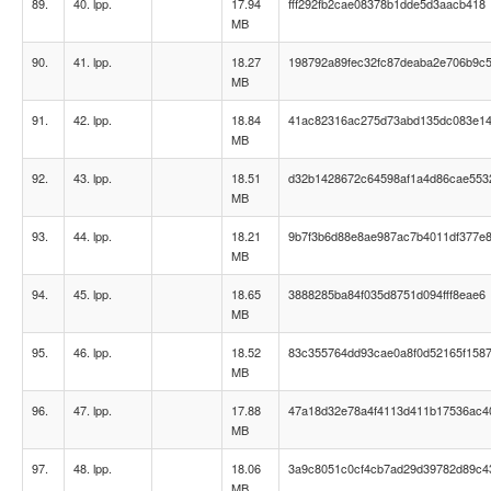
89.
40. lpp.
17.94
fff292fb2cae08378b1dde5d3aacb418
MB
90.
41. lpp.
18.27
198792a89fec32fc87deaba2e706b9c
MB
91.
42. lpp.
18.84
41ac82316ac275d73abd135dc083e1
MB
92.
43. lpp.
18.51
d32b1428672c64598af1a4d86cae553
MB
93.
44. lpp.
18.21
9b7f3b6d88e8ae987ac7b4011df377e
MB
94.
45. lpp.
18.65
3888285ba84f035d8751d094fff8eae6
MB
95.
46. lpp.
18.52
83c355764dd93cae0a8f0d52165f158
MB
96.
47. lpp.
17.88
47a18d32e78a4f4113d411b17536ac4
MB
97.
48. lpp.
18.06
3a9c8051c0cf4cb7ad29d39782d89c4
MB