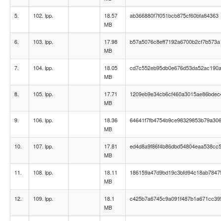
5.
102. lpp.
18.57
ab366880f7f051bcb875cf60bfa84363
MB
6.
103. lpp.
17.98
b57a5076c8eff7192a6700b2cf7b573a
MB
7.
104. lpp.
18.05
cd7c552eb95db0e676d53da52ac190
MB
8.
105. lpp.
17.71
1209eb9e34cb6cf460a3015ae86bdec
MB
9.
106. lpp.
18.36
64641f7fb4754b9ce98329853b79a30
MB
10.
107. lpp.
17.81
ed4d8a9f86f4b86dbd54804eaa538cc
MB
11.
108. lpp.
18.11
186159a47d9bd19c3bfd94c18ab7847
MB
12.
109. lpp.
18.1
c425b7a6745c9a091f487b1a671cc39
MB