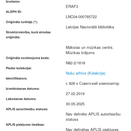
Izcelsme:
ERAF3
ALEPH ID:
LNC04-000765722
Oriģināla turētājs (*):
Latvijas Nacionālā bibliotēka
Struktūrvienība, kurā atrodas
oriģināls:
Mākslas un mūzikas centrs.
Mūzikas krājums
Oriģināla novietojuma kods:
N82-2/1618
Pieder kolekcijai:
Nošu arhīvs (Kolekcija)
Identifikators:
с 826 к Советский композитор
Izveidošanas datums:
27.02.2019
Labošanas datums:
30.05.2025
APLIS autortiesību statuss:
Nav definēts APLIS autortiesību
statuss
APLIS piekļuves tiesības:
Nav definētas APLIS piekļuves