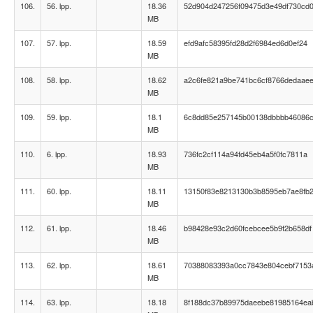
106.
56. lpp.
18.36
52d904d247256f09475d3e49df730cd
MB
107.
57. lpp.
18.59
efd9afc58395fd28d2f6984ed6d0ef24
MB
108.
58. lpp.
18.62
a2c6fe821a9be741bc6cf8766dedaae
MB
109.
59. lpp.
18.1
6c8dd85e257145b00138dbbbb46086
MB
110.
6. lpp.
18.93
736fc2cf114a94fd45eb4a5f0fc7811a
MB
111.
60. lpp.
18.11
13150f83e8213130b3b8595eb7ae8fb
MB
112.
61. lpp.
18.46
b98428e93c2d60fcebcee5b9f2b658df
MB
113.
62. lpp.
18.61
70388083393a0cc7843e804cebf7153
MB
114.
63. lpp.
18.18
8f188dc37b89975daeebe81985164ea