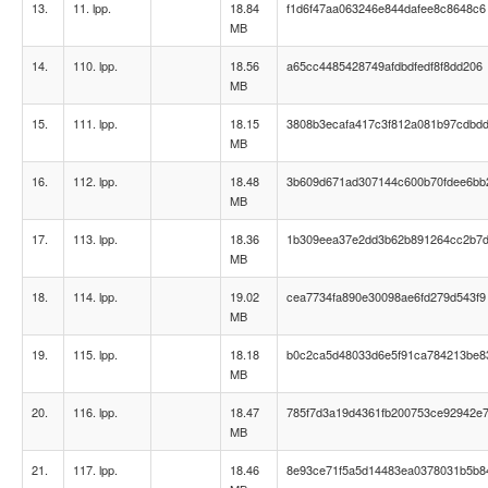
13.
11. lpp.
18.84
f1d6f47aa063246e844dafee8c8648c6
MB
14.
110. lpp.
18.56
a65cc4485428749afdbdfedf8f8dd206
MB
15.
111. lpp.
18.15
3808b3ecafa417c3f812a081b97cdbd
MB
16.
112. lpp.
18.48
3b609d671ad307144c600b70fdee6bb
MB
17.
113. lpp.
18.36
1b309eea37e2dd3b62b891264cc2b7
MB
18.
114. lpp.
19.02
cea7734fa890e30098ae6fd279d543f9
MB
19.
115. lpp.
18.18
b0c2ca5d48033d6e5f91ca784213be8
MB
20.
116. lpp.
18.47
785f7d3a19d4361fb200753ce92942e
MB
21.
117. lpp.
18.46
8e93ce71f5a5d14483ea0378031b5b8