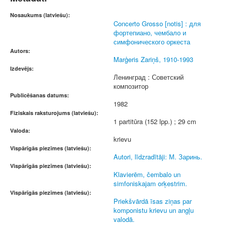
Nosaukums (latviešu):
Concerto Grosso [notis] : для
фортепиано, чембало и
симфонического оркеста
Autors:
Marģeris Zariņš, 1910-1993
Izdevējs:
Ленинград : Советский
композитор
Publicēšanas datums:
1982
Fiziskais raksturojums (latviešu):
1 partitūra (152 lpp.) ; 29 cm
Valoda:
krievu
Vispārīgās piezīmes (latviešu):
Autori, līdzradītāji: М. Заринь.
Vispārīgās piezīmes (latviešu):
Klavierēm, čembalo un
simfoniskajam orķestrim.
Vispārīgās piezīmes (latviešu):
Priekšvārdā īsas ziņas par
komponistu krievu un angļu
valodā.