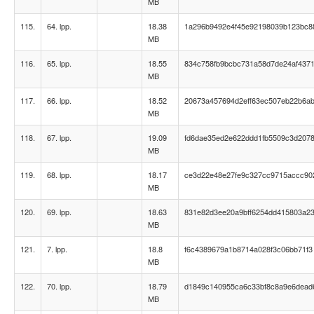
MB
115.
64. lpp.
18.38
1a296b9492e4f45e92198039b123bc8
MB
116.
65. lpp.
18.55
834c758fb9bcbc731a58d7de24af437
MB
117.
66. lpp.
18.52
20673a457694d2eff63ec507eb22b6a
MB
118.
67. lpp.
19.09
fd6dae35ed2e622ddd1fb5509c3d207
MB
119.
68. lpp.
18.17
ce3d22e48e27fe9c327cc9715accc90
MB
120.
69. lpp.
18.63
831e82d3ee20a9bff6254dd415803a2
MB
121.
7. lpp.
18.8
f6c4389679a1b8714a028f3c06bb71f3
MB
122.
70. lpp.
18.79
d1849c140955ca6c33bf8c8a9e6dead
MB