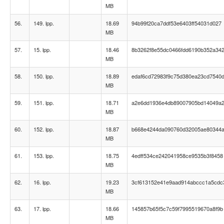
MB
56.
149. lpp.
18.69
94b99f20ca7ddf53e6403ff54031d027
MB
57.
15. lpp.
18.46
8b3262f8e55dc0466fdd6190b352a34
MB
58.
150. lpp.
18.89
edaf6cd72983f9c75d380ea23cd7540
MB
59.
151. lpp.
18.71
a2e6dd1936e4db89007905bd14049a
MB
60.
152. lpp.
18.87
b668e4244da090760d32005ae80344a
MB
61.
153. lpp.
18.75
4edff534ce242041958ce9535b3f8458
MB
62.
16. lpp.
19.23
3cf613152e41e9aad914abccc1a5cdc
MB
63.
17. lpp.
18.66
145857b65f5c7c59f7995519670a8f9b
MB