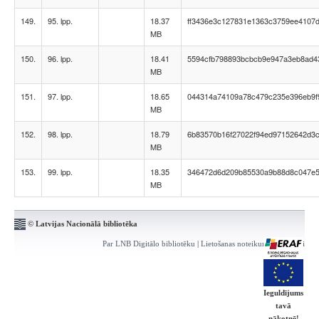
149.
95. lpp.
18.37
ff3436e3c127831e1363c3759ee4107
MB
150.
96. lpp.
18.41
5594cfb798893bcbcb9e947a3eb8ad4
MB
151.
97. lpp.
18.65
044314a74109a78c479c235e396eb9f
MB
152.
98. lpp.
18.79
6b83570b16f27022f94ed97152642d3
MB
153.
99. lpp.
18.35
346472d6d209b85530a9b88d8c047e
MB
© Latvijas Nacionālā bibliotēka
Par LNB Digitālo bibliotēku
|
Lietošanas noteikumi
|
Kontakti
Ieguldījums
tavā
nākotnē!