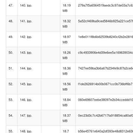
47.
140. lpp.
18.19
279a7f5a6564519aedc3c97de03a7c6
MB
48.
141. lpp.
18.32
5a52cf469ba9ced5846b925a221ce57
MB
49.
142. lpp.
18.97
1e8e011f8b6b62539b8240cf2b2e281
MB
50.
143. lpp.
18.26
c9c4933906e4d39e6ee5a169639034
MB
51.
144. lpp.
18.36
7427ee59ba3b6a67b234fe9c87b2ce6
MB
52.
145. lpp.
18.56
f1de2626914b00b0671cc0b736bff6b7
MB
53.
146. lpp.
18.84
060e69607eebe38097e2b34cceddd1
MB
54.
147. lpp.
18.37
0ec23d3c7c42b6717fa918854ca80af
MB
55.
148. lpp.
18.7
b56e45761e640a2df393e48d8312e63