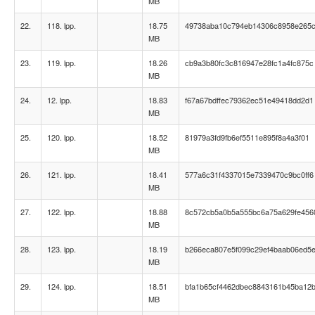
MB
22.
118. lpp.
18.75
49738aba10c794eb14306c8958e265
MB
23.
119. lpp.
18.26
cb9a3b80fc3c816947e28fc1a4fc875c
MB
24.
12. lpp.
18.83
f67a67bdffec79362ec51e49418dd2d1
MB
25.
120. lpp.
18.52
81979a3fd9fb6ef5511e895f8a4a3f01
MB
26.
121. lpp.
18.41
577a6c31f4337015e7339470c9bc0ff6
MB
27.
122. lpp.
18.88
8c572cb5a0b5a555bc6a75a629fe456
MB
28.
123. lpp.
18.19
b266eca807e5f099c29ef4baab06ed5
MB
29.
124. lpp.
18.51
bfa1b65cf4462dbec8843161b45ba12
MB