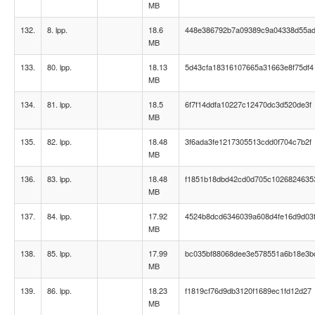
MB
132.
8. lpp.
18.6
448e386792b7a09389c9a04338d55a
MB
133.
80. lpp.
18.13
5d43cfa18316107665a31663e8f75df4
MB
134.
81. lpp.
18.5
6f7f14ddfa10227c12470dc3d520de3f
MB
135.
82. lpp.
18.48
3f6ada3fe1217305513cdd0f704c7b2f
MB
136.
83. lpp.
18.48
f1851b18dbd42cd0d705c1026824635
MB
137.
84. lpp.
17.92
4524b8dcd6346039a608d4fe16d9d03
MB
138.
85. lpp.
17.99
bc035bf88068dee3e578551a6b18e3b
MB
139.
86. lpp.
18.23
f1819cf76d9db3120f1689ec1fd12d27
MB