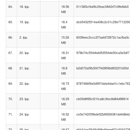
64.
18. lpp.
18.56
011365cf4af9c2feac084247c9fb4bb3
MB
65.
19. lpp.
18.4
dcb54325514a408c2c01c29e771229
MB
66.
2. lpp.
15.26
6039eec2ccc2f7aafd72872c1acfba3c
MB
67.
20. lpp.
18.31
978b74c554dfafd53554de50ca3e3df7
MB
68.
21. lpp.
18.8
b2d072a5fb3007f4285f6d9022f1b50d
MB
69.
22. lpp.
18.73
8787466f9a0d997dafa4dad1c1ebc76
MB
70.
23. lpp.
18.29
cb05d8f95cf21fca8c3fec8d84d98914
MB
71.
24. lpp.
18.52
ce3e742059bde52bf6926381dd4d8eb
MB
72.
25. lpp.
18.67
d4441ea35d2b36fbd0eee6f7a203477