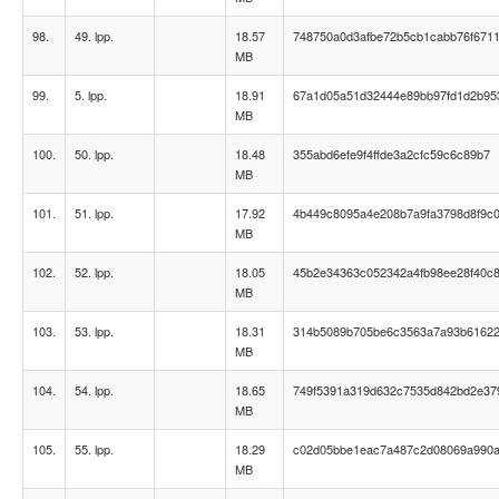
98.
49. lpp.
18.57
748750a0d3afbe72b5cb1cabb76f671
MB
99.
5. lpp.
18.91
67a1d05a51d32444e89bb97fd1d2b95
MB
100.
50. lpp.
18.48
355abd6efe9f4ffde3a2cfc59c6c89b7
MB
101.
51. lpp.
17.92
4b449c8095a4e208b7a9fa3798d8f9c
MB
102.
52. lpp.
18.05
45b2e34363c052342a4fb98ee28f40c
MB
103.
53. lpp.
18.31
314b5089b705be6c3563a7a93b6162
MB
104.
54. lpp.
18.65
749f5391a319d632c7535d842bd2e37
MB
105.
55. lpp.
18.29
c02d05bbe1eac7a487c2d08069a990
MB