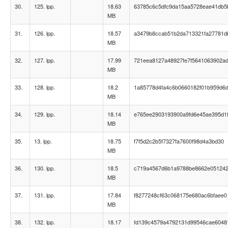
30.
125. lpp.
18.63
63785c6c5dfc9da15aa5728eae41db5
MB
31.
126. lpp.
18.57
a3479b8ccab51b2da713321fa27781d
MB
32.
127. lpp.
17.99
721eea8127a48927fe7f5641063902a
MB
33.
128. lpp.
18.2
1a85778d4fa4c6b0660182f01b959d6
MB
34.
129. lpp.
18.14
e765ee2903193900a9fd6e45ae395d1
MB
35.
13. lpp.
18.75
f7f5d2c2b5f7327fa7600f98d4a3bd30
MB
36.
130. lpp.
18.5
c719a4567d6b1a9788be8662e05124
MB
37.
131. lpp.
17.84
f8277248cf63c068175e680ac6bfaee0
MB
38.
132. lpp.
18.17
fd139c4579a4792131d99546cae6048