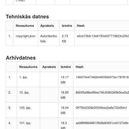
Tehniskās datnes
Nosaukums
Apraksts
Izmērs
Hash
1.
copyright.json
Autortiesību
2.73
a6cb73bfc13e6150d437719823c20b
fails
KB
Arhīvdatnes
Nosaukums
Apraksts
Izmērs
Hash
1.
1. lpp.
19.17
156970e47492bf490566973a1787818
MB
2.
10. lpp.
18.85
8d095af8be96ee74fc6060269b5ea5a
MB
3.
100. lpp.
18.04
0ff75fe2328e5054fbea3a8a720d54cf
MB
4.
101. lpp.
18.3
addf8f98948615fb9b80651cb0127e8e
MB