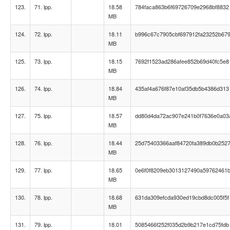
123.
71. lpp.
18.58
784faca863b6f69726709e2968bf8832
MB
124.
72. lpp.
18.11
b996c67c7905cbf697912fa23252b67
MB
125.
73. lpp.
18.15
7692f1523ad286afee852b69d40fc5e8
MB
126.
74. lpp.
18.84
435af4a676f87e10af35db5b4386d313
MB
127.
75. lpp.
18.57
dd80d4da72ac907e241b0f7636e0a03
MB
128.
76. lpp.
18.44
25d75403366aaf84720fa389db0b252
MB
129.
77. lpp.
18.65
0e6f0f8209eb3013127490a59762461
MB
130.
78. lpp.
18.68
631da309efcda930ed19cbd8dc005f5f
MB
131.
79. lpp.
18.01
5085466f252f035d2b9b217e1cd75fdb