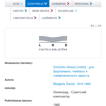
DOM
DOM PIEEJA
GRĀMATAS
PERIODIKA
KARTES
WWW ARHĪVS
KOLEKCIJAS
LABORATORIJA
LASĀMKOKS
|
LV
EN
Nosaukums (latviešu):
Concerto Grosso [notis] : для
фортепиано, чембало и
симфонического оркеста
Autors:
Marģeris Zariņš, 1910-1993
Izdevējs:
Ленинград : Советский
композитор
Publicēšanas datums:
1982