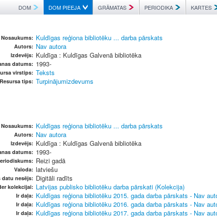
DOM
DOM PIEEJA
GRĀMATAS
PERIODIKA
KARTES
Kuldīgas reģiona bibliotēku ... darba pārskats
Nosaukums:
Nav autora
Autors:
Kuldīga : Kuldīgas Galvenā bibliotēka
Izdevējs:
1993-
anas datums:
Teksts
ursa virstips:
Turpinājumizdevums
Resursa tips:
Kuldīgas reģiona bibliotēku ... darba pārskats
Nosaukums:
Nav autora
Autors:
Kuldīga : Kuldīgas Galvenā bibliotēka
Izdevējs:
1993-
anas datums:
Reizi gadā
eriodiskums:
latviešu
Valoda:
Digitāli radīts
s datu nesējs:
Latvijas publisko bibliotēku darba pārskati (Kolekcija)
er kolekcijai:
Kuldīgas reģiona bibliotēku 2015. gada darba pārskats - Nav au
Ir daļa:
Kuldīgas reģiona bibliotēku 2016. gada darba pārskats - Nav au
Ir daļa:
Kuldīgas reģiona bibliotēku 2017. gada darba pārskats - Nav au
Ir daļa: