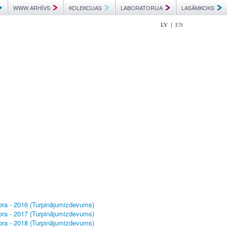
WWW ARHĪVS
KOLEKCIJAS
LABORATORIJA
LASĀMKOKS
|
LV
EN
tora - 2016 (Turpinājumizdevums)
tora - 2017 (Turpinājumizdevums)
tora - 2018 (Turpinājumizdevums)