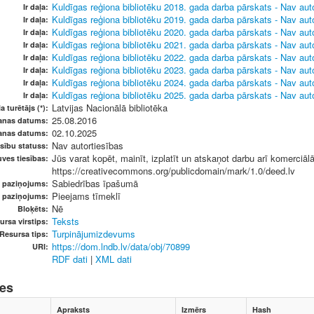
Kuldīgas reģiona bibliotēku 2018. gada darba pārskats - Nav au
Ir daļa:
Kuldīgas reģiona bibliotēku 2019. gada darba pārskats - Nav au
Ir daļa:
Kuldīgas reģiona bibliotēku 2020. gada darba pārskats - Nav au
Ir daļa:
Kuldīgas reģiona bibliotēku 2021. gada darba pārskats - Nav au
Ir daļa:
Kuldīgas reģiona bibliotēku 2022. gada darba pārskats - Nav au
Ir daļa:
Kuldīgas reģiona bibliotēku 2023. gada darba pārskats - Nav au
Ir daļa:
Kuldīgas reģiona bibliotēku 2024. gada darba pārskats - Nav au
Ir daļa:
Kuldīgas reģiona bibliotēku 2025. gada darba pārskats - Nav au
Ir daļa:
Latvijas Nacionālā bibliotēka
a turētājs (*):
25.08.2016
anas datums:
02.10.2025
anas datums:
Nav autortiesības
sību statuss:
Jūs varat kopēt, mainīt, izplatīt un atskaņot darbu arī komerci
ves tiesības:
https://creativecommons.org/publicdomain/mark/1.0/deed.lv
Sabiedrības īpašumā
u paziņojums:
Pieejams tīmeklī
s paziņojums:
Nē
Bloķēts:
Teksts
ursa virstips:
Turpinājumizdevums
Resursa tips:
https://dom.lndb.lv/data/obj/70899
URI:
RDF dati
|
XML dati
nes
Apraksts
Izmērs
Hash