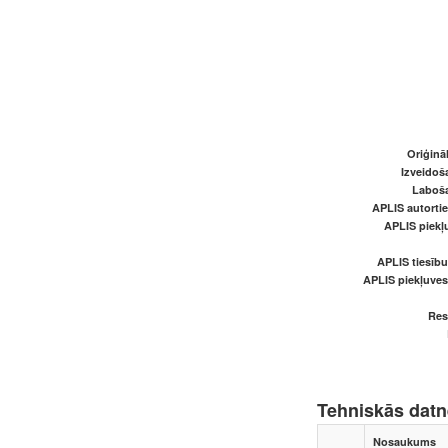
Oriģināl
Izveidoš
Laboš
APLIS autortie
APLIS piekļu
APLIS tiesīb
APLIS piekļuve
Res
Tehniskās dat
Nosaukums