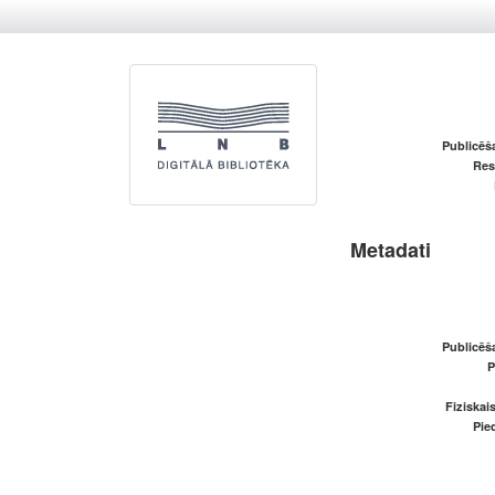
Publicēš
Res
Metadati
Publicēš
P
Fiziskai
Pied