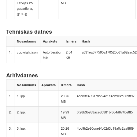
Latvijas 25.
MB
gadadiena,
([19--])
Tehniskās datnes
Nosaukums
Apraksts
Izmērs
Hash
1.
copyright.json
Autortiesību
2.54
a631ea377595a170520c61a62eac52
fails
KB
Arhīvdatnes
Nosaukums
Apraksts
Izmērs
Hash
1.
1. lpp.
20.76
45583c439a785f24e1c45b9c2c809897
MB
2.
2. lpp.
19.99
0f28b3b933ace8b381bf664d674be8f5
MB
3.
3. lpp.
20.26
4bd9b2e80cce9fb02d3c19a0c2aa88f9
MB