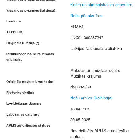
Korim un simfoniskajam orķestrim.
Vispārīgās piezīmes (latviešu):
Notis pārrakstītas.
Izcelsme:
ERAF3
ALEPH ID:
LNC04-000237247
Oriģināla turētājs (*):
Latvijas Nacionālā bibliotēka
Struktūrvienība, kurā atrodas
oriģināls:
Mākslas un mūzikas centrs.
Mūzikas krājums
Oriģināla novietojuma kods:
N2003-3/58
Pieder kolekcijai:
Nošu arhīvs (Kolekcija)
Izveidošanas datums:
18.04.2019
Labošanas datums:
30.05.2025
APLIS autortiesību statuss:
Nav definēts APLIS autortiesību
statuss