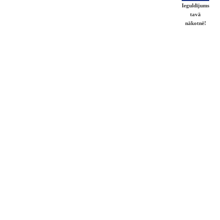
Ieguldījums
tavā
nākotnē!