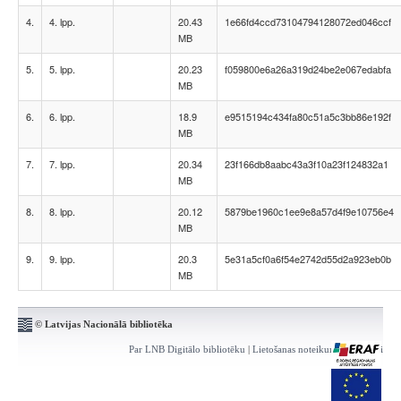
4.
4. lpp.
20.43
1e66fd4ccd73104794128072ed046ccf
MB
5.
5. lpp.
20.23
f059800e6a26a319d24be2e067edabfa
MB
6.
6. lpp.
18.9
e9515194c434fa80c51a5c3bb86e192f
MB
7.
7. lpp.
20.34
23f166db8aabc43a3f10a23f124832a1
MB
8.
8. lpp.
20.12
5879be1960c1ee9e8a57d4f9e10756e4
MB
9.
9. lpp.
20.3
5e31a5cf0a6f54e2742d55d2a923eb0b
MB
© Latvijas Nacionālā bibliotēka
Par LNB Digitālo bibliotēku
|
Lietošanas noteikumi
|
Kontakti