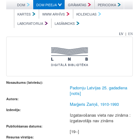
DOM
DOM PIEEJA
GRĀMATAS
PERIODIKA
KARTES
WWW ARHĪVS
KOLEKCIJAS
LABORATORIJA
LASĀMKOKS
|
LV
EN
Nosaukums (latviešu):
Padomju Latvijas 25. gadadiena
[notis]
Autors:
Marģeris Zariņš, 1910-1993
Izdevējs:
Izgatavošanas vieta nav zināma :
izgatavotājs nav zināms
Publicēšanas datums:
[19--]
Resursa virstips: