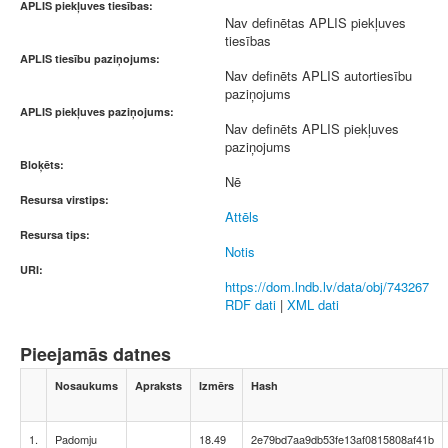
APLIS piekļuves tiesības:
Nav definētas APLIS piekļuves
tiesības
APLIS tiesību paziņojums:
Nav definēts APLIS autortiesību
paziņojums
APLIS piekļuves paziņojums:
Nav definēts APLIS piekļuves
paziņojums
Bloķēts:
Nē
Resursa virstips:
Attēls
Resursa tips:
Notis
URI:
https://dom.lndb.lv/data/obj/743267
RDF dati
|
XML dati
Pieejamās datnes
Nosaukums
Apraksts
Izmērs
Hash
1.
Padomju
18.49
2e79bd7aa9db53fe13af0815808af41b