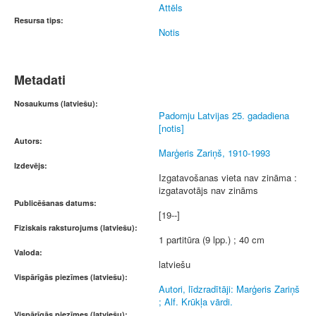
Attēls
Resursa tips:
Notis
Metadati
Nosaukums (latviešu):
Padomju Latvijas 25. gadadiena
[notis]
Autors:
Marģeris Zariņš, 1910-1993
Izdevējs:
Izgatavošanas vieta nav zināma :
izgatavotājs nav zināms
Publicēšanas datums:
[19--]
Fiziskais raksturojums (latviešu):
1 partitūra (9 lpp.) ; 40 cm
Valoda:
latviešu
Vispārīgās piezīmes (latviešu):
Autori, līdzradītāji: Marģeris Zariņš
; Alf. Krūkļa vārdi.
Vispārīgās piezīmes (latviešu):