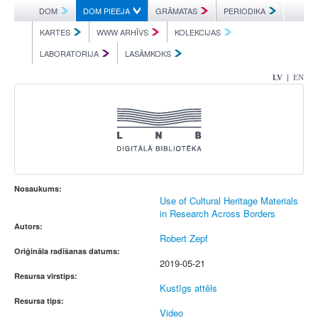
DOM
DOM PIEEJA
GRĀMATAS
PERIODIKA
KARTES
WWW ARHĪVS
KOLEKCIJAS
LABORATORIJA
LASĀMKOKS
|
LV
EN
Nosaukums:
Use of Cultural Heritage Materials
in Research Across Borders
Autors:
Robert Zepf
Oriģināla radīšanas datums:
2019-05-21
Resursa virstips:
Kustīgs attēls
Resursa tips:
Video