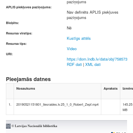
paziņojums
APLIS piekļuves paziņojums:
Nav definēts APLIS piekļuves
paziņojums
Bloķēts:
Nē
Resursa virstips:
Kustīgs attēls
Resursa tips:
Video
URI:
https://dom.lndb.lv/data/obj/758573
RDF dati
|
XML dati
Pieejamās datnes
Nosaukums
Apraksts
Izmērs
1.
20190521151801_tiesraides.lv.25_1_0_Robert_Zepf.mp4
145.25
MB
© Latvijas Nacionālā bibliotēka