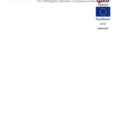
Par LNB Digitālo bibliotēku
|
Lietošanas noteikumi
|
Kontakti
Ieguldījums
tavā
nākotnē!