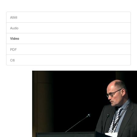
Attēli
Audio
Video
PDF
Citi