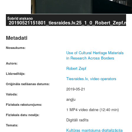
Šobrīd atskaņo
20190521151801_tiesraides.lv.25_1_0_Robert_Zepf.mp
Metadati
Nosaukums:
Use of Cultural Heritage Materials
in Research Across Borders
Autors:
Robert Zepf
Līdzradītājs:
Tiesraides.lv, video operators
Oriģināla radīšanas datums:
2019-05-21
Valoda:
angļu
Fiziskais raksturojums:
1 MP4 video datne (12:40 min)
Fiziskais datu nesējs:
Digitāli radīts
Temats:
Kultūras mantojuma digitalizācija