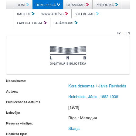
DOM
DOM PIEEJA
GRĀMATAS
PERIODIKA
KARTES
WWW ARHĪVS
KOLEKCIJAS
LABORATORIJA
LASĀMKOKS
|
LV
EN
Nosaukums:
Kora dziesmas / Jānis Reinholds
Autors:
Reinholds, Jānis, 1882-1938
Publicēšanas datums:
[1970]
Izdevējs:
Rīga : Мелодия
Resursa virstips:
Skaņa
Resursa tips: