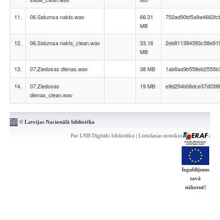
11.
06.Satumsa nakts.wav
66.31
752ad90bf5a9a4662fc
MB
12.
06.Satumsa nakts_clean.wav
33.16
2eb811384393c58e91
MB
13.
07.Ziedosas dienas.wav
38 MB
1ab6aa9b558eb2555b
14.
07.Ziedosas
19 MB
e9d254b06dce37d03f8
dienas_clean.wav
© Latvijas Nacionālā bibliotēka
Par LNB Digitālo bibliotēku
|
Lietošanas noteikumi
|
Kontakti
Ieguldījums
tavā
nākotnē!