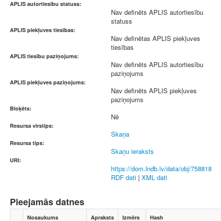
APLIS autortiesību statuss:
Nav definēts APLIS autortiesību
statuss
APLIS piekļuves tiesības:
Nav definētas APLIS piekļuves
tiesības
APLIS tiesību paziņojums:
Nav definēts APLIS autortiesību
paziņojums
APLIS piekļuves paziņojums:
Nav definēts APLIS piekļuves
paziņojums
Bloķēts:
Nē
Resursa virstips:
Skaņa
Resursa tips:
Skaņu ieraksts
URI:
https://dom.lndb.lv/data/obj/758818
RDF dati
|
XML dati
Pieejamās datnes
Nosaukums
Apraksts
Izmērs
Hash