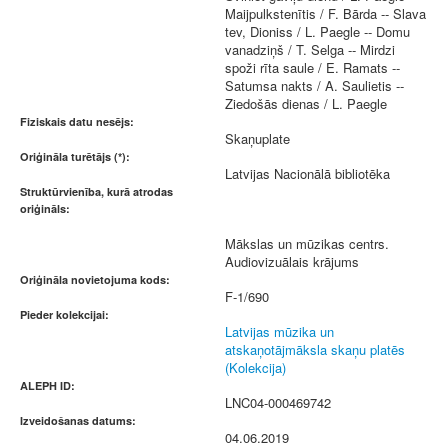
Maijpulkstenītis / F. Bārda -- Slava
tev, Dioniss / L. Paegle -- Domu
vanadziņš / T. Selga -- Mirdzi
spoži rīta saule / E. Ramats --
Satumsa nakts / A. Saulietis --
Ziedošās dienas / L. Paegle
Fiziskais datu nesējs:
Skaņuplate
Oriģināla turētājs (*):
Latvijas Nacionālā bibliotēka
Struktūrvienība, kurā atrodas
oriģināls:
Mākslas un mūzikas centrs.
Audiovizuālais krājums
Oriģināla novietojuma kods:
F-1/690
Pieder kolekcijai:
Latvijas mūzika un
atskaņotājmāksla skaņu platēs
(Kolekcija)
ALEPH ID:
LNC04-000469742
Izveidošanas datums:
04.06.2019