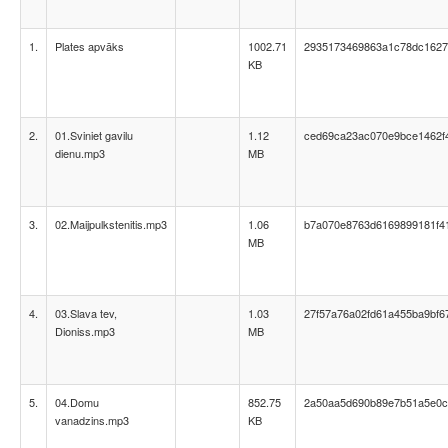
1.
Plates apvāks
1002.71
2935173469863a1c78dc1627
KB
2.
01.Sviniet gavilu
1.12
ced69ca23ac070e9bce1462f
dienu.mp3
MB
3.
02.Maijpulkstenitis.mp3
1.06
b7a070e8763d6169899181f4
MB
4.
03.Slava tev,
1.03
27f57a76a02fd61a455ba9bf6
Dioniss.mp3
MB
5.
04.Domu
852.75
2a50aa5d690b89e7b51a5e0c
vanadzins.mp3
KB