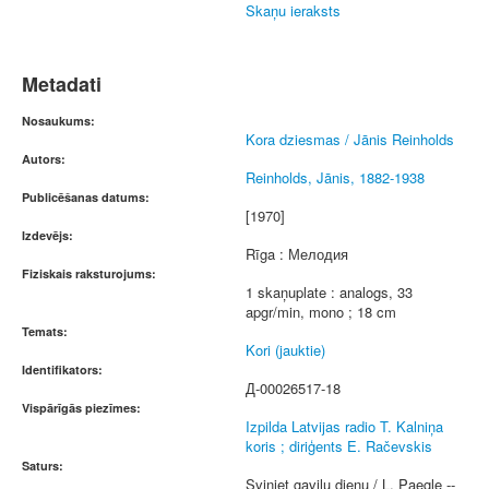
Skaņu ieraksts
Metadati
Nosaukums:
Kora dziesmas / Jānis Reinholds
Autors:
Reinholds, Jānis, 1882-1938
Publicēšanas datums:
[1970]
Izdevējs:
Rīga : Мелодия
Fiziskais raksturojums:
1 skaņuplate : analogs, 33
apgr/min, mono ; 18 cm
Temats:
Kori (jauktie)
Identifikators:
Д-00026517-18
Vispārīgās piezīmes:
Izpilda Latvijas radio T. Kalniņa
koris ; diriģents E. Račevskis
Saturs:
Sviniet gaviļu dienu / L. Paegle --