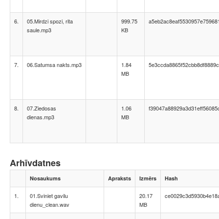
6.
05.Mirdzi spozi, rita
999.75
a5eb2ac8eaf5530957e75968
saule.mp3
KB
7.
06.Satumsa nakts.mp3
1.84
5e3ccda8865f52cbb8df8889c
MB
8.
07.Ziedosas
1.06
f39047a88929a3d31eff56085
dienas.mp3
MB
Arhīvdatnes
Nosaukums
Apraksts
Izmērs
Hash
1.
01.Sviniet gavilu
20.17
ce0029c3d5930b4e18
dienu_clean.wav
MB