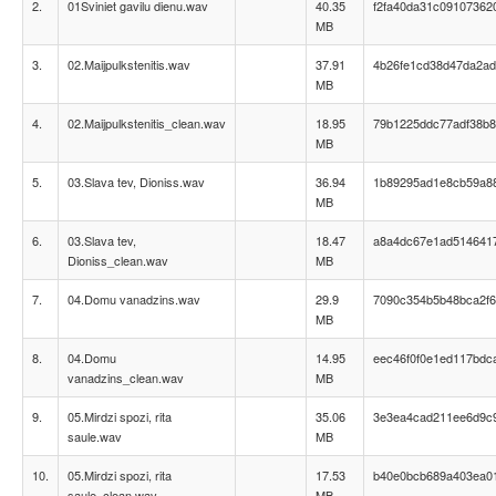
2.
01Sviniet gavilu dienu.wav
40.35
f2fa40da31c09107362
MB
3.
02.Maijpulkstenitis.wav
37.91
4b26fe1cd38d47da2ad
MB
4.
02.Maijpulkstenitis_clean.wav
18.95
79b1225ddc77adf38b
MB
5.
03.Slava tev, Dioniss.wav
36.94
1b89295ad1e8cb59a8
MB
6.
03.Slava tev,
18.47
a8a4dc67e1ad514641
Dioniss_clean.wav
MB
7.
04.Domu vanadzins.wav
29.9
7090c354b5b48bca2f
MB
8.
04.Domu
14.95
eec46f0f0e1ed117bdc
vanadzins_clean.wav
MB
9.
05.Mirdzi spozi, rita
35.06
3e3ea4cad211ee6d9c
saule.wav
MB
10.
05.Mirdzi spozi, rita
17.53
b40e0bcb689a403ea0
saule_clean.wav
MB