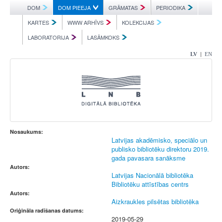
DOM
DOM PIEEJA
GRĀMATAS
PERIODIKA
KARTES
WWW ARHĪVS
KOLEKCIJAS
LABORATORIJA
LASĀMKOKS
|
LV
EN
Nosaukums:
Latvijas akadēmisko, speciālo un
publisko bibliotēku direktoru 2019.
gada pavasara sanāksme
Autors:
Latvijas Nacionālā bibliotēka
Bibliotēku attīstības centrs
Autors:
Aizkraukles pilsētas bibliotēka
Oriģināla radīšanas datums:
2019-05-29