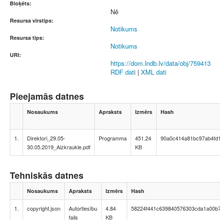
Bloķēts:
Nē
Resursa virstips:
Notikums
Resursa tips:
Notikums
URI:
https://dom.lndb.lv/data/obj/759413
RDF dati
|
XML dati
Pieejamās datnes
Nosaukums
Apraksts
Izmērs
Hash
1.
Direktori_29.05-
Programma
451.24
90a0c414a81bc97ab4fd
30.05.2019_Aizkraukle.pdf
KB
Tehniskās datnes
Nosaukums
Apraksts
Izmērs
Hash
1.
copyright.json
Autortiesību
4.84
58224f441c639840576303cda1a00b
fails
KB