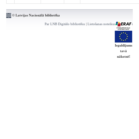
© Latvijas Nacionālā bibliotēka
Par LNB Digitālo bibliotēku
|
Lietošanas noteikumi
|
Kontakti
Ieguldījums
tavā
nākotnē!