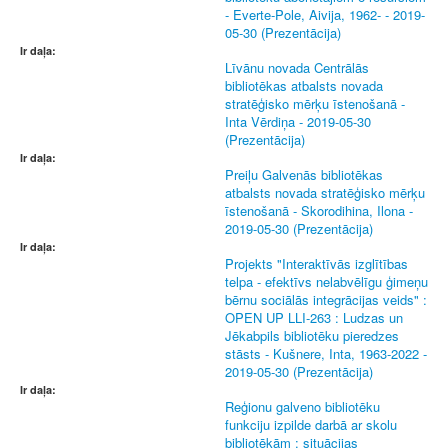
- Everte-Pole, Aivija, 1962- - 2019-
05-30 (Prezentācija)
Ir daļa:
Līvānu novada Centrālās
bibliotēkas atbalsts novada
stratēģisko mērķu īstenošanā -
Inta Vērdiņa - 2019-05-30
(Prezentācija)
Ir daļa:
Preiļu Galvenās bibliotēkas
atbalsts novada stratēģisko mērķu
īstenošanā - Skorodihina, Ilona -
2019-05-30 (Prezentācija)
Ir daļa:
Projekts "Interaktīvās izglītības
telpa - efektīvs nelabvēlīgu ģimeņu
bērnu sociālās integrācijas veids" :
OPEN UP LLI-263 : Ludzas un
Jēkabpils bibliotēku pieredzes
stāsts - Kušnere, Inta, 1963-2022 -
2019-05-30 (Prezentācija)
Ir daļa:
Reģionu galveno bibliotēku
funkciju izpilde darbā ar skolu
bibliotēkām : situācijas