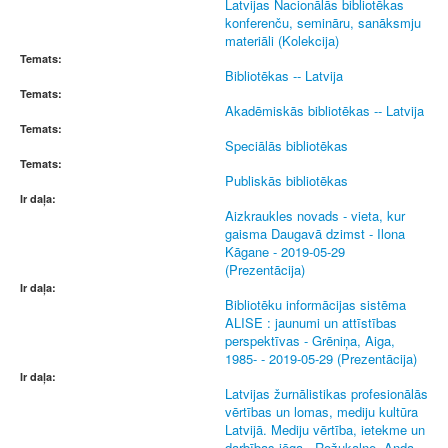
Latvijas Nacionālās bibliotēkas
konferenču, semināru, sanāksmju
materiāli (Kolekcija)
Temats:
Bibliotēkas -- Latvija
Temats:
Akadēmiskās bibliotēkas -- Latvija
Temats:
Speciālās bibliotēkas
Temats:
Publiskās bibliotēkas
Ir daļa:
Aizkraukles novads - vieta, kur
gaisma Daugavā dzimst - Ilona
Kāgane - 2019-05-29
(Prezentācija)
Ir daļa:
Bibliotēku informācijas sistēma
ALISE : jaunumi un attīstības
perspektīvas - Grēniņa, Aiga,
1985- - 2019-05-29 (Prezentācija)
Ir daļa:
Latvijas žurnālistikas profesionālās
vērtības un lomas, mediju kultūra
Latvijā. Mediju vērtība, ietekme un
darbības jēga - Rožukalne, Anda,