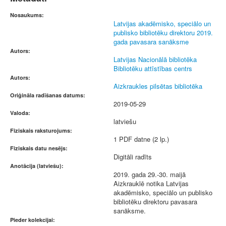
Nosaukums:
Latvijas akadēmisko, speciālo un
publisko bibliotēku direktoru 2019.
gada pavasara sanāksme
Autors:
Latvijas Nacionālā bibliotēka
Bibliotēku attīstības centrs
Autors:
Aizkraukles pilsētas bibliotēka
Oriģināla radīšanas datums:
2019-05-29
Valoda:
latviešu
Fiziskais raksturojums:
1 PDF datne (2 lp.)
Fiziskais datu nesējs:
Digitāli radīts
Anotācija (latviešu):
2019. gada 29.-30. maijā
Aizkrauklē notika Latvijas
akadēmisko, speciālo un publisko
bibliotēku direktoru pavasara
sanāksme.
Pieder kolekcijai: