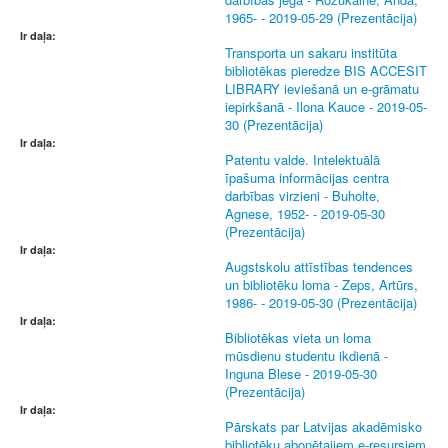
1965- - 2019-05-29 (Prezentācija)
Ir daļa:
Transporta un sakaru institūta
bibliotēkas pieredze BIS ACCESIT
LIBRARY ieviešanā un e-grāmatu
iepirkšanā - Ilona Kauce - 2019-05-
30 (Prezentācija)
Ir daļa:
Patentu valde. Intelektuālā
īpašuma informācijas centra
darbības virzieni - Buholte,
Agnese, 1952- - 2019-05-30
(Prezentācija)
Ir daļa:
Augstskolu attīstības tendences
un bibliotēku loma - Zeps, Artūrs,
1986- - 2019-05-30 (Prezentācija)
Ir daļa:
Bibliotēkas vieta un loma
mūsdienu studentu ikdienā -
Inguna Blese - 2019-05-30
(Prezentācija)
Ir daļa:
Pārskats par Latvijas akadēmisko
bibliotēku abonētajiem e-resursiem