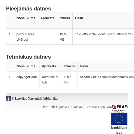
Pieejamās datnes
Nosaukums
Apraksts
Izmērs
Hash
1.
prezentācija
18.5
1120e863d7678dcb105eee850ead0796
LNB.pdf
MB
Tehniskās datnes
Nosaukums
Apraksts
Izmērs
Hash
1.
copyright.json
Autortiesību
2.52
b45a9e7191a47092d8e0cd5aab4126
fails
KB
© Latvijas Nacionālā bibliotēka
Par LNB Digitālo bibliotēku
|
Lietošanas noteikumi
|
Kontakti
Ieguldījums
tavā