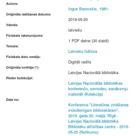
Autors:
Ingus Barovskis, 1981-
Oriģināla radīšanas datums:
2019-05-20
Valoda:
latviešu
Fiziskais raksturojums:
1 PDF datne (30 slaidi)
Temats:
Latviešu folklora
Fiziskais datu nesējs:
Digitāli radīts
Oriģināla turētājs (*):
Latvijas Nacionālā bibliotēka
Pieder kolekcijai:
Latvijas Nacionālās bibliotēkas
konferenču, semināru, sanāksmju
materiāli (Kolekcija)
Daļa no:
Konference "Literatūras zināšanas
mūsdienīgam bibliotekāram",
2019. gada 20. maijā, Rīgā -
Latvijas Nacionālā bibliotēka
Bibliotēku attīstības centrs - 2019-
05-20 (Notikums)