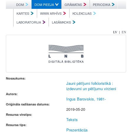
DOM
DOM PIEEJA
GRĀMATAS
PERIODIKA
KARTES
WWW ARHĪVS
KOLEKCIJAS
LABORATORIJA
LASĀMKOKS
|
LV
EN
Nosaukums:
Jauni pētījumi folkloristikā :
izdevumi un pētījumu virzieni
Autors:
Ingus Barovskis, 1981-
Oriģināla radīšanas datums:
2019-05-20
Resursa virstips:
Teksts
Resursa tips:
Prezentācija