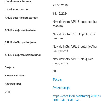
Izveidošanas datums:
27.06.2019
Labošanas datums:
13.12.2024
APLIS autortiesību statuss:
Nav definēts APLIS autortiesību
statuss
APLIS piekļuves tiesības:
Nav definētas APLIS piekļuves
tiesības
APLIS tiesību paziņojums:
Nav definēts APLIS autortiesību
paziņojums
APLIS piekļuves paziņojums:
Nav definēts APLIS piekļuves
paziņojums
Bloķēts:
Nē
Resursa virstips:
Teksts
Resursa tips:
Prezentācija
URI:
https://dom.lndb.lv/data/obj/760873
RDF dati
|
XML dati