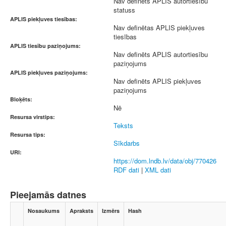
Nav definēts APLIS autortiesību
statuss
APLIS piekļuves tiesības:
Nav definētas APLIS piekļuves
tiesības
APLIS tiesību paziņojums:
Nav definēts APLIS autortiesību
paziņojums
APLIS piekļuves paziņojums:
Nav definēts APLIS piekļuves
paziņojums
Bloķēts:
Nē
Resursa virstips:
Teksts
Resursa tips:
Sīkdarbs
URI:
https://dom.lndb.lv/data/obj/770426
RDF dati
|
XML dati
Pieejamās datnes
Nosaukums
Apraksts
Izmērs
Hash