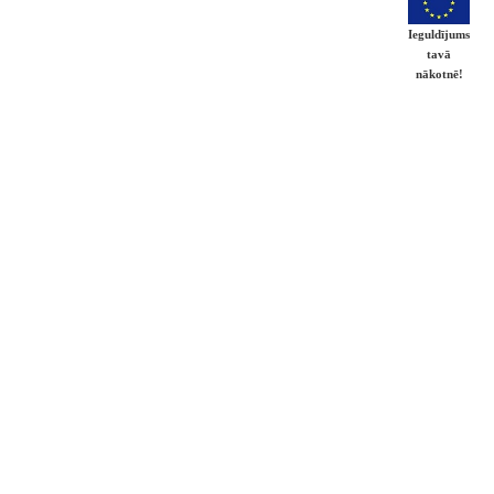
Ieguldījums
tavā
nākotnē!