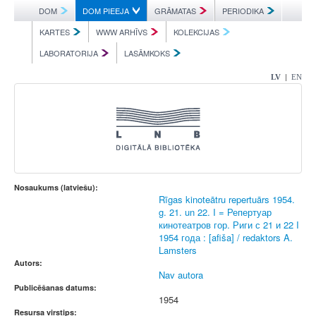
DOM
DOM PIEEJA
GRĀMATAS
PERIODIKA
KARTES
WWW ARHĪVS
KOLEKCIJAS
LABORATORIJA
LASĀMKOKS
|
LV
EN
Nosaukums (latviešu):
Rīgas kinoteātru repertuārs 1954.
g. 21. un 22. I = Репертуар
кинотеатров гор. Риги с 21 и 22 I
1954 года : [afiša] / redaktors A.
Lamsters
Autors:
Nav autora
Publicēšanas datums:
1954
Resursa virstips: