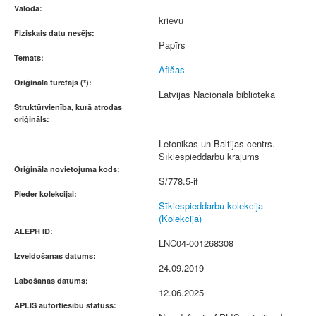
Valoda:
krievu
Fiziskais datu nesējs:
Papīrs
Temats:
Afišas
Oriģināla turētājs (*):
Latvijas Nacionālā bibliotēka
Struktūrvienība, kurā atrodas
oriģināls:
Letonikas un Baltijas centrs.
Sīkiespieddarbu krājums
Oriģināla novietojuma kods:
S/778.5-if
Pieder kolekcijai:
Sīkiespieddarbu kolekcija
(Kolekcija)
ALEPH ID:
LNC04-001268308
Izveidošanas datums:
24.09.2019
Labošanas datums:
12.06.2025
APLIS autortiesību statuss: