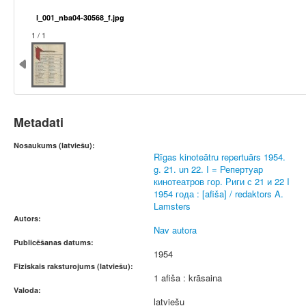
l_001_nba04-30568_f.jpg
1 / 1
Metadati
Nosaukums (latviešu):
Rīgas kinoteātru repertuārs 1954.
g. 21. un 22. I = Репертуар
кинотеатров гор. Риги с 21 и 22 I
1954 года : [afiša] / redaktors A.
Lamsters
Autors:
Nav autora
Publicēšanas datums:
1954
Fiziskais raksturojums (latviešu):
1 afiša : krāsaina
Valoda:
latviešu