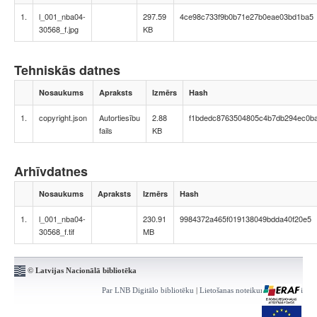
1.
l_001_nba04-
297.59
4ce98c733f9b0b71e27b0eae03bd1ba5
30568_f.jpg
KB
Tehniskās datnes
Nosaukums
Apraksts
Izmērs
Hash
1.
copyright.json
Autortiesību
2.88
f1bdedc8763504805c4b7db294ec0b
fails
KB
Arhīvdatnes
Nosaukums
Apraksts
Izmērs
Hash
1.
l_001_nba04-
230.91
9984372a465f019138049bdda40f20e5
30568_f.tif
MB
© Latvijas Nacionālā bibliotēka
Par LNB Digitālo bibliotēku
|
Lietošanas noteikumi
|
Kontakti