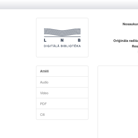
Nosaukum
Oriģināla radī
Res
Attēli
Audio
Video
PDF
Citi