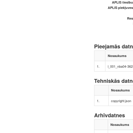
APLIS tiesīb
APLIS piekļuve
Res
Pieejamās dat
Nosaukums
1.
l_001_nba04-3624
Tehniskās dat
Nosaukums
1.
copyright.json
Arhīvdatnes
Nosaukums