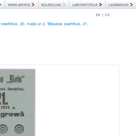
WWW ARHĪVS
KOLEKCIJAS
LABORATORIJA
LASĀMKOKS
|
LV
EN
s swehtkos, 20. maijā un 2. Wasaras swehtkos, 21.