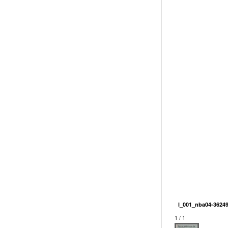
l_001_nba04-36249
1 / 1