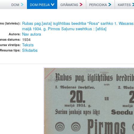
DOM
DOM PIEEJA
GRĀMATAS
PERIODIKA
KARTES
Rubas pag.[asta] isglihtibas beedriba "Rosa" sarihko 1. Wasara
s (latviešu):
maijā 1934. g. Pirmos Saļumu swehtkus : [afiša]
Nav autora
Autors:
1934
šanas datums:
Teksts
ursa virstips:
Sīkdarbs
Resursa tips: