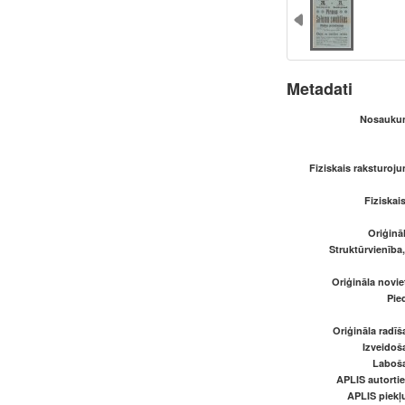
Metadati
Nosaukum
Fiziskais raksturoju
Fiziskai
Oriģināl
Struktūrvienība
Oriģināla novi
Pied
Oriģināla radī
Izveidoš
Laboš
APLIS autortie
APLIS piekļu