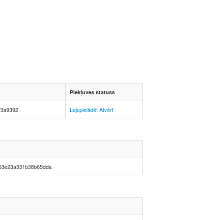
Piekļuves statuss
73a9392
Lejupielādēt
Atvērt
63e23a331b38b65dda