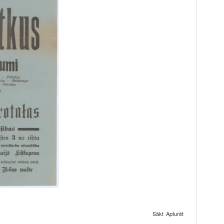
Sākt
Apturēt