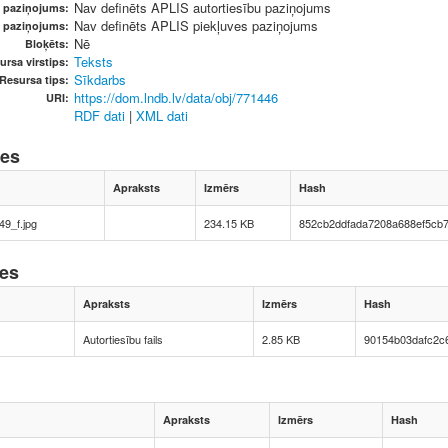
Nav definēts APLIS autortiesību paziņojums
u paziņojums:
Nav definēts APLIS piekļuves paziņojums
s paziņojums:
Nē
Bloķēts:
Teksts
ursa virstips:
Sīkdarbs
Resursa tips:
https://dom.lndb.lv/data/obj/771446
URI:
RDF dati
|
XML dati
nes
Apraksts
Izmērs
Hash
9_f.jpg
234.15 KB
852cb2ddfada7208a688ef5cb
nes
Apraksts
Izmērs
Hash
Autortiesību fails
2.85 KB
90154b03dafc2c
Apraksts
Izmērs
Hash