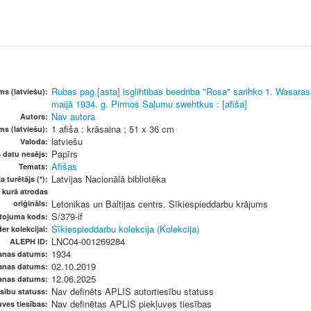
Rubas pag.[asta] isglihtibas beedriba "Rosa" sarihko 1. Wasara
s (latviešu):
maijā 1934. g. Pirmos Saļumu swehtkus : [afiša]
Nav autora
Autors:
1 afiša : krāsaina ; 51 x 36 cm
ms (latviešu):
latviešu
Valoda:
Papīrs
s datu nesējs:
Afišas
Temats:
Latvijas Nacionālā bibliotēka
a turētājs (*):
, kurā atrodas
Letonikas un Baltijas centrs. Sīkiespieddarbu krājums
oriģināls:
S/379-if
etojuma kods:
Sīkiespieddarbu kolekcija (Kolekcija)
er kolekcijai:
LNC04-001269284
ALEPH ID:
1934
šanas datums:
02.10.2019
anas datums:
12.06.2025
anas datums:
Nav definēts APLIS autortiesību statuss
sību statuss:
Nav definētas APLIS piekļuves tiesības
ves tiesības: