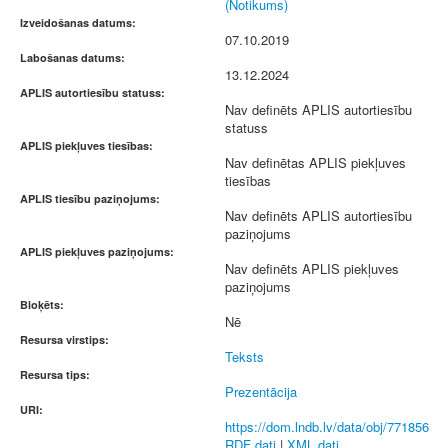
(Notikums)
Izveidošanas datums:
07.10.2019
Labošanas datums:
13.12.2024
APLIS autortiesību statuss:
Nav definēts APLIS autortiesību
statuss
APLIS piekļuves tiesības:
Nav definētas APLIS piekļuves
tiesības
APLIS tiesību paziņojums:
Nav definēts APLIS autortiesību
paziņojums
APLIS piekļuves paziņojums:
Nav definēts APLIS piekļuves
paziņojums
Bloķēts:
Nē
Resursa virstips:
Teksts
Resursa tips:
Prezentācija
URI:
https://dom.lndb.lv/data/obj/771856
RDF dati
|
XML dati