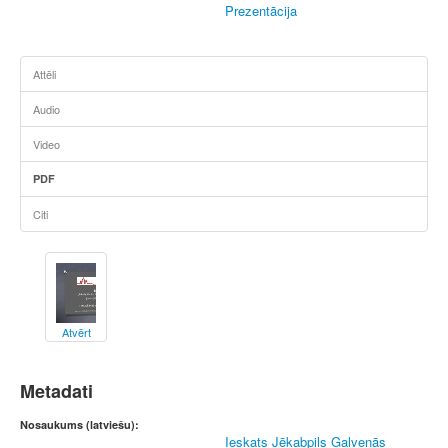
Prezentācija
Attēli
Audio
Video
PDF
Citi
Atvērt
Metadati
Nosaukums (latviešu):
Ieskats Jēkabpils Galvenās