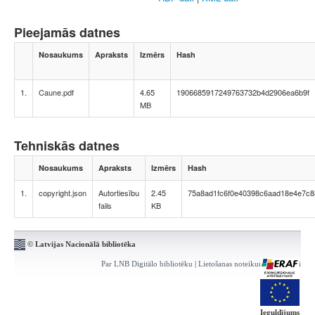
Pieejamās datnes
Nosaukums
Apraksts
Izmērs
Hash
1.
Caune.pdf
4.65
1906685917249763732b4d2906ea6b9f
MB
Tehniskās datnes
Nosaukums
Apraksts
Izmērs
Hash
1.
copyright.json
Autortiesību
2.45
75a8ad1fc6f0e40398c6aad18e4e7c8
fails
KB
© Latvijas Nacionālā bibliotēka
Par LNB Digitālo bibliotēku
|
Lietošanas noteikumi
|
Kontakti
Ieguldījums