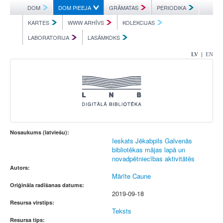
DOM
DOM PIEEJA
GRĀMATAS
PERIODIKA
KARTES
WWW ARHĪVS
KOLEKCIJAS
LABORATORIJA
LASĀMKOKS
|
LV
EN
Nosaukums (latviešu):
Ieskats Jēkabpils Galvenās
bibliotēkas mājas lapā un
novadpētniecības aktivitātēs
Autors:
Mārīte Caune
Oriģināla radīšanas datums:
2019-09-18
Resursa virstips:
Teksts
Resursa tips: