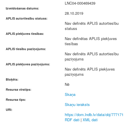
LNC04-000469439
Izveidošanas datums:
28.10.2019
APLIS autortiesību statuss:
Nav definēts APLIS autortiesību
statuss
APLIS piekļuves tiesības:
Nav definētas APLIS piekļuves
tiesības
APLIS tiesību paziņojums:
Nav definēts APLIS autortiesību
paziņojums
APLIS piekļuves paziņojums:
Nav definēts APLIS piekļuves
paziņojums
Bloķēts:
Nē
Resursa virstips:
Skaņa
Resursa tips:
Skaņu ieraksts
URI:
https://dom.lndb.lv/data/obj/777171
RDF dati
|
XML dati