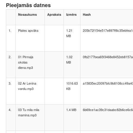
Pieejamās datnes
Nosaukums
Apraksts
Izmērs
Hash
1.
Plates apvāks
1.21
205b72f154e517e897ff8c35ebfea1
MB
2.
01 Pirmaja
1.02
0fb2177bea65f3468e8452eb8157a
skolas
MB
diena.mp3
3.
02 Ar Lenina
1016.63
a15835ec20097bfc9b8108cc49a4
vardu.mp3
KB
4.
03 Tu mila mila
1.4 MB
6b69ce1ac39c31daabc82b6ce6c6
mamina.mp3