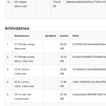
10.
09 Lieligais
776.25
d38be6e4d9b604290ea77320a1f97
pilens.mp3
KB
Arhīvdatnes
Nosaukums
Apraksts
Izmērs
Hash
1.
01 Pirmaja skolas
36.52
3703f087da7a644a0db00bae9
diena.wav
MB
2.
01 Pirmaja skolas
18.24
4c226515e466ef7223ebf9cd
diena_clean.wav
MB
3.
02 Ar Lenina
35.66
761dfbd4c37e5e4d95d908af
vardu.wav
MB
4.
02 Ar Lenina
17.83
1d8a1194dfe9210ccf9bdf78
vardu_clean.wav
MB
5.
03 Tu mila mila
50.48
cea6aa5efbcd935fd67f6b01
mamina.wav
MB