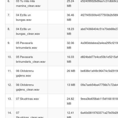
6.
03 Tu mila mila
25.24
e524099326d9aa1c31dbb9c
mamina_clean.wav
MB
7.
04 Ezitis un
36.46
4f27f45030fe4377503b2b58
bungas.wav
MB
8.
04 Ezitis un
18.23
abd74366404c51e70eb68e27
bungas_clean.wav
MB
9.
05 Pavasaris
32.06
4a383ddabea2a4ea295cf219
brinumdaris.wav
MB
10.
05 Pavasaris
16.03
d824bdd77e4ce53b1e5215af
brinumdaris_clean.wav
MB
11.
06 Oktobrenu
26 MB
be838e1af49c96474c5d2919
gajiens.wav
12.
06 Oktobrenu
13 MB
09a7aeb54ba47756b7c72ab
gajiens_clean.wav
13.
07 Skudrinas.wav
24.82
9eea3bd058ab115df1661818
MB
14.
07
12.41
6a40d3819763371a27b05d26
Skudrinas_clean.wav
MB