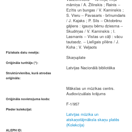
māmiņa / A. Žilinskis ; Rainis --
Ezītis un bungas / V. Kaminskis ;
S. Vieru -- Pavasaris - brīnumdaris
/ J. Kajaks ; P. Sils -- Oktobrēnu
gājiens : igauņu bērnu dziesma --
Skudriņas / V. Kaminskis ; I.
Lasmanis -- Vistas un cāļi : vācu
tautasdz. -- Lielīgais pīlēns / J.
Koha ; V. Veljaots
Fiziskais datu nesējs:
Skaņuplate
Oriģināla turētājs (*):
Latvijas Nacionālā bibliotēka
Struktūrvienība, kurā atrodas
oriģināls:
Mākslas un mūzikas centrs.
Audiovizuālais krājums
Oriģināla novietojuma kods:
F-1/957
Pieder kolekcijai:
Latvijas mūzika un
atskaņotājmāksla skaņu platēs
(Kolekcija)
ALEPH ID: