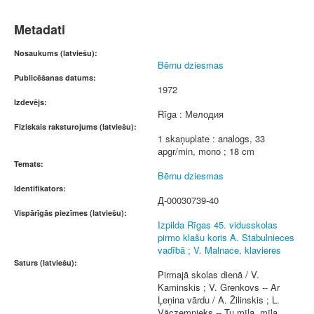
Metadati
Nosaukums (latviešu):
Bērnu dziesmas
Publicēšanas datums:
1972
Izdevējs:
Rīga : Мелодия
Fiziskais raksturojums (latviešu):
1 skaņuplate : analogs, 33
apgr/min, mono ; 18 cm
Temats:
Bērnu dziesmas
Identifikators:
Д-00030739-40
Vispārīgās piezīmes (latviešu):
Izpilda Rīgas 45. vidusskolas
pirmo klašu koris A. Stabulnieces
vadībā ; V. Malnace, klavieres
Saturs (latviešu):
Pirmajā skolas dienā / V.
Kaminskis ; V. Grenkovs -- Ar
Ļeņina vārdu / A. Žilinskis ; L.
Vāczemnieks -- Tu mīļa, mīļa