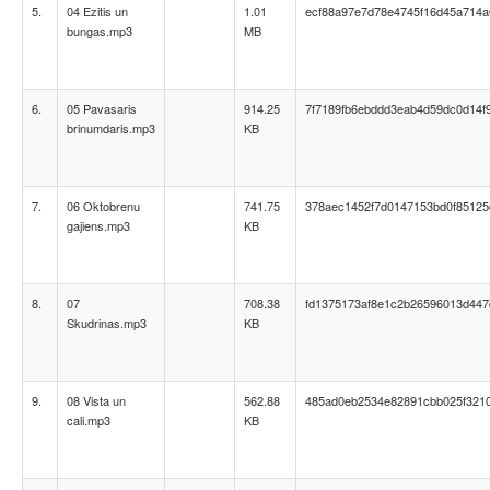
5.
04 Ezitis un
1.01
ecf88a97e7d78e4745f16d45a714a
bungas.mp3
MB
6.
05 Pavasaris
914.25
7f7189fb6ebddd3eab4d59dc0d14f
brinumdaris.mp3
KB
7.
06 Oktobrenu
741.75
378aec1452f7d0147153bd0f85125
gajiens.mp3
KB
8.
07
708.38
fd1375173af8e1c2b26596013d447
Skudrinas.mp3
KB
9.
08 Vista un
562.88
485ad0eb2534e82891cbb025f321
cali.mp3
KB