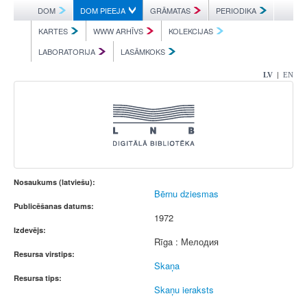
DOM
DOM PIEEJA
GRĀMATAS
PERIODIKA
KARTES
WWW ARHĪVS
KOLEKCIJAS
LABORATORIJA
LASĀMKOKS
|
LV
EN
Nosaukums (latviešu):
Bērnu dziesmas
Publicēšanas datums:
1972
Izdevējs:
Rīga : Мелодия
Resursa virstips:
Skaņa
Resursa tips:
Skaņu ieraksts