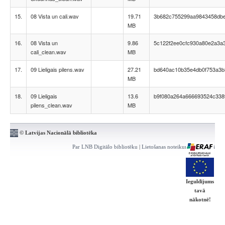
15.
08 Vista un cali.wav
19.71
3b682c755299aa9843458db
MB
16.
08 Vista un
9.86
5c122f2ee0cfc930a80e2a3a
cali_clean.wav
MB
17.
09 Lieligais pilens.wav
27.21
bd640ac10b35e4db0f753a3b
MB
18.
09 Lieligais
13.6
b9f080a264a666693524c338
pilens_clean.wav
MB
© Latvijas Nacionālā bibliotēka
Par LNB Digitālo bibliotēku
|
Lietošanas noteikumi
|
Kontakti
Ieguldījums
tavā
nākotnē!