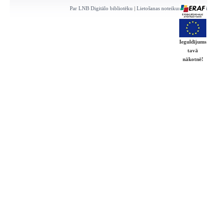
Par LNB Digitālo bibliotēku
|
Lietošanas noteikumi
|
Kontakti
Ieguldījums
tavā
nākotnē!