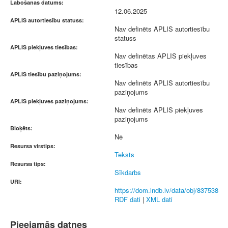
Labošanas datums:
12.06.2025
APLIS autortiesību statuss:
Nav definēts APLIS autortiesību
statuss
APLIS piekļuves tiesības:
Nav definētas APLIS piekļuves
tiesības
APLIS tiesību paziņojums:
Nav definēts APLIS autortiesību
paziņojums
APLIS piekļuves paziņojums:
Nav definēts APLIS piekļuves
paziņojums
Bloķēts:
Nē
Resursa virstips:
Teksts
Resursa tips:
Sīkdarbs
URI:
https://dom.lndb.lv/data/obj/837538
RDF dati
|
XML dati
Pieejamās datnes