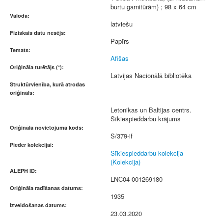
burtu garnitūrām) ; 98 x 64 cm
Valoda:
latviešu
Fiziskais datu nesējs:
Papīrs
Temats:
Afišas
Oriģināla turētājs (*):
Latvijas Nacionālā bibliotēka
Struktūrvienība, kurā atrodas
oriģināls:
Letonikas un Baltijas centrs.
Sīkiespieddarbu krājums
Oriģināla novietojuma kods:
S/379-if
Pieder kolekcijai:
Sīkiespieddarbu kolekcija
(Kolekcija)
ALEPH ID:
LNC04-001269180
Oriģināla radīšanas datums:
1935
Izveidošanas datums:
23.03.2020