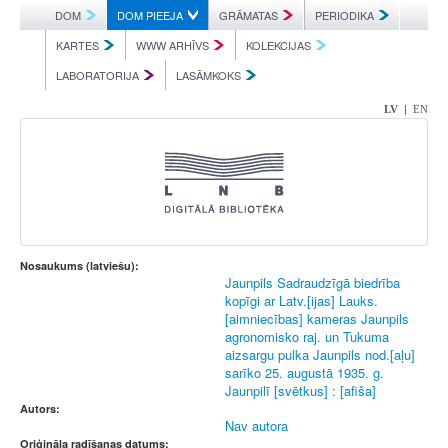
DOM
DOM PIEEJA
GRĀMATAS
PERIODIKA
KARTES
WWW ARHĪVS
KOLEKCIJAS
LABORATORIJA
LASĀMKOKS
|
LV
EN
Nosaukums (latviešu):
Jaunpils Sadraudzīgā biedrība
kopīgi ar Latv.[ijas] Lauks.
[aimniecības] kameras Jaunpils
agronomisko raj. un Tukuma
aizsargu pulka Jaunpils nod.[aļu]
sarīko 25. augustā 1935. g.
Jaunpilī [svētkus] : [afiša]
Autors:
Nav autora
Oriģināla radīšanas datums: