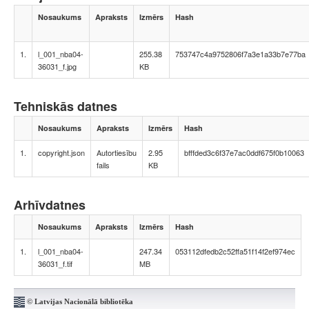
Nosaukums
Apraksts
Izmērs
Hash
1.
l_001_nba04-
255.38
753747c4a9752806f7a3e1a33b7e77ba
36031_f.jpg
KB
Tehniskās datnes
Nosaukums
Apraksts
Izmērs
Hash
1.
copyright.json
Autortiesību
2.95
bfffded3c6f37e7ac0ddf675f0b10063
fails
KB
Arhīvdatnes
Nosaukums
Apraksts
Izmērs
Hash
1.
l_001_nba04-
247.34
053112dfedb2c52ffa51f14f2ef974ec
36031_f.tif
MB
© Latvijas Nacionālā bibliotēka