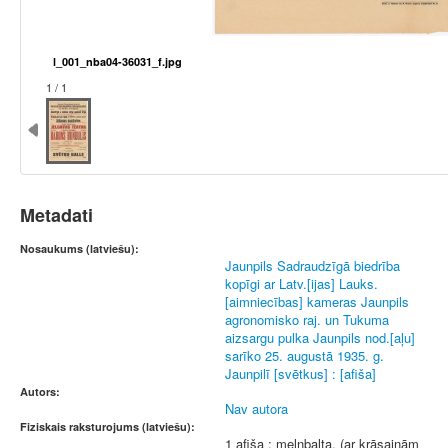
l_001_nba04-36031_f.jpg
1 / 1
Metadati
Nosaukums (latviešu):
Jaunpils Sadraudzīgā biedrība
kopīgi ar Latv.[ijas] Lauks.
[aimniecības] kameras Jaunpils
agronomisko raj. un Tukuma
aizsargu pulka Jaunpils nod.[aļu]
sarīko 25. augustā 1935. g.
Jaunpilī [svētkus] : [afiša]
Autors:
Nav autora
Fiziskais raksturojums (latviešu):
1 afiša : melnbalta, (ar krāsainām