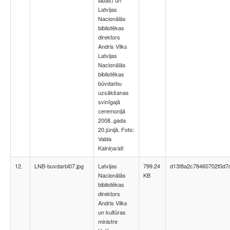
labās) un
Latvijas
Nacionālās
bibliotēkas
direktors
Andris Vilks
Latvijas
Nacionālās
bibliotēkas
būvdarbu
uzsākšanas
svinīgajā
ceremonijā
2008..gada
20.jūnijā. Foto:
Valda
Kalniņa/afi
12.
LNB-buvdarbi07.jpg
Latvijas
799.24
d13f8a2c78460702f0d7
Nacionālās
KB
bibliotēkas
direktors
Andris Vilks
un kultūras
ministre