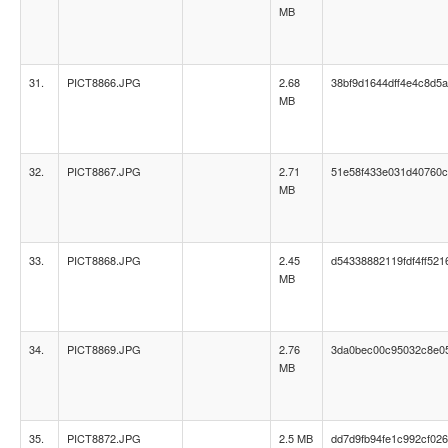
MB
31.
PICT8866.JPG
2.68
38bf9d1644dff4e4c8d5
MB
32.
PICT8867.JPG
2.71
51e58f433e031d40760c
MB
33.
PICT8868.JPG
2.45
d54338882119fdf4ff521
MB
34.
PICT8869.JPG
2.76
3da0bec00c95032c8e0
MB
35.
PICT8872.JPG
2.5 MB
dd7d9fb94fe1c992cf02