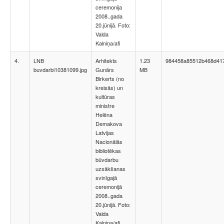
ceremonija
2008..gada
20.jūnijā. Foto:
Valda
Kalniņa/afi
4.
LNB
Arhitekts
1.23
984458a85512b468d41
buvdarbi10381099.jpg
Gunārs
MB
Birkerts (no
kreisās) un
kultūras
ministre
Helēna
Demakova
Latvijas
Nacionālās
bibliotēkas
būvdarbu
uzsākšanas
svinīgajā
ceremonijā
2008..gada
20.jūnijā. Foto:
Valda
Kalniņa/afi