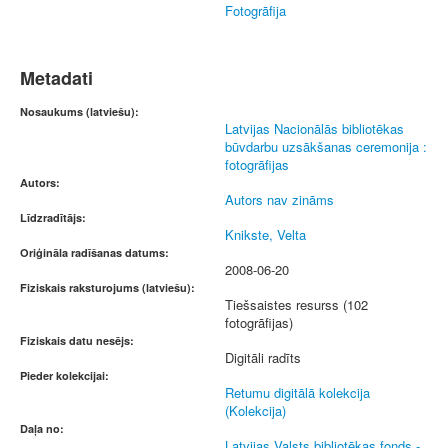
Fotogrāfija
Metadati
Nosaukums (latviešu):
Latvijas Nacionālās bibliotēkas
būvdarbu uzsākšanas ceremonija :
fotogrāfijas
Autors:
Autors nav zināms
Līdzradītājs:
Knikste, Velta
Oriģināla radīšanas datums:
2008-06-20
Fiziskais raksturojums (latviešu):
Tiešsaistes resurss (102
fotogrāfijas)
Fiziskais datu nesējs:
Digitāli radīts
Pieder kolekcijai:
Retumu digitālā kolekcija
(Kolekcija)
Daļa no:
Latvijas Valsts bibliotēkas fonds -