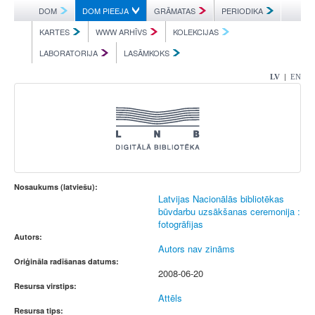
DOM
DOM PIEEJA
GRĀMATAS
PERIODIKA
KARTES
WWW ARHĪVS
KOLEKCIJAS
LABORATORIJA
LASĀMKOKS
|
LV
EN
Nosaukums (latviešu):
Latvijas Nacionālās bibliotēkas
būvdarbu uzsākšanas ceremonija :
fotogrāfijas
Autors:
Autors nav zināms
Oriģināla radīšanas datums:
2008-06-20
Resursa virstips:
Attēls
Resursa tips: