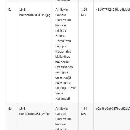
5.
LNB
Arhitekts
1.25
46c97f7421286ce5fdbc
buvdarbi18381123.jpg
Gunārs
MB
Birkerts un
kultūras
ministre
Helēna
Demakova
Latvijas
Nacionālās
bibliotēkas
būvdarbu
uzsākšanas
svinīgajā
ceremonijā
2008..gada
20.jūnijā. Foto:
Valda
Kalniņa/afi
6.
LNB
Arhitekts
1.14
e2c46e9a9087bce62ee7
buvdarbi19381124.jpg
Gunārs
MB
Birkerts un
kultūras
ministre