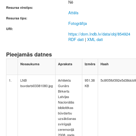
Nē
Resursa virstips:
Attēls
Resursa tips:
Fotogrāfija
URI:
https://dom.lndb.lv/data/obj/854924
RDF dati
|
XML dati
Pieejamās datnes
Nosaukums
Apraksts
Izmērs
Hash
1.
LNB
Arhitekts
951.38
5c8f05fbf392e5d38dcb
buvdarbi03381080.jpg
Gunārs
KB
Birkerts
Latvijas
Nacionālās
bibliotēkas
būvdarbu
uzsākšanas
svinīgajā
ceremonijā
2008..gada