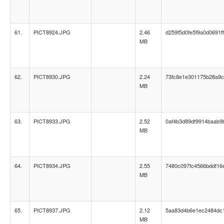
61.
PICT8924.JPG
2.46
d259f5d0fe5f9a0d0691f
MB
62.
PICT8930.JPG
2.24
73fc8e1e301175b28a9
MB
63.
PICT8933.JPG
2.52
0af4b3d89df9914baab9
MB
64.
PICT8934.JPG
2.55
7480c097fc4566bddf16
MB
65.
PICT8937.JPG
2.12
5aa83d4b6e1ec2484dc1
MB