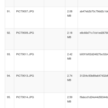
91.
PICT9007.JPG
2.08
ab47eb2b70c79dd2c1d
MB
92.
PICT9009.JPG
2.18
e8c66d71c7cb1ed2676
MB
93.
PICT9011.JPG
2.42
b00f1bf02d24627bc02d
MB
94.
PICT9013.JPG
2.74
31204c93b89a647432df
MB
95.
PICT9014.JPG
2.59
f9abcd1d24e44d56344b
MB