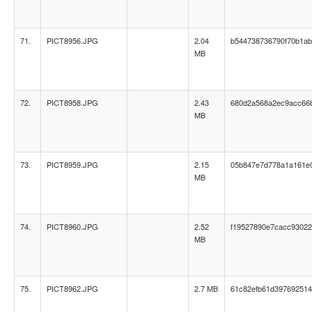
71.
PICT8956.JPG
2.04
b544738736790f70b1a
MB
72.
PICT8958.JPG
2.43
680d2a568a2ec9acc66
MB
73.
PICT8959.JPG
2.15
05b847e7d778a1a161e0
MB
74.
PICT8960.JPG
2.52
f19527890e7cacc9302
MB
75.
PICT8962.JPG
2.7 MB
61c82efb61d397692514