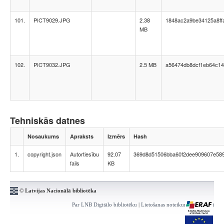
101.
PICT9029.JPG
2.38
1848ac2a9be34125a8ff
MB
102.
PICT9032.JPG
2.5 MB
a56474db8dcf1eb64c14
Tehniskās datnes
Nosaukums
Apraksts
Izmērs
Hash
1.
copyright.json
Autortiesību
92.07
369d8d51506bba60f2dee909607e58
fails
KB
© Latvijas Nacionālā bibliotēka
Par LNB Digitālo bibliotēku
|
Lietošanas noteikumi
|
Kontakti