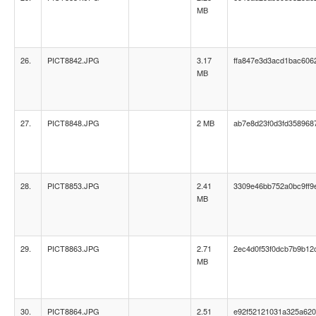
MB
26.
PICT8842.JPG
3.17
ffa847e3d3acd1bac606
MB
27.
PICT8848.JPG
2 MB
ab7e8d23f0d3fd358968
28.
PICT8853.JPG
2.41
3309e46bb752a0bc9ff9
MB
29.
PICT8863.JPG
2.71
2ec4d0f53f0dcb7b9b12
MB
30.
PICT8864.JPG
2.51
e92f52121031a325a620