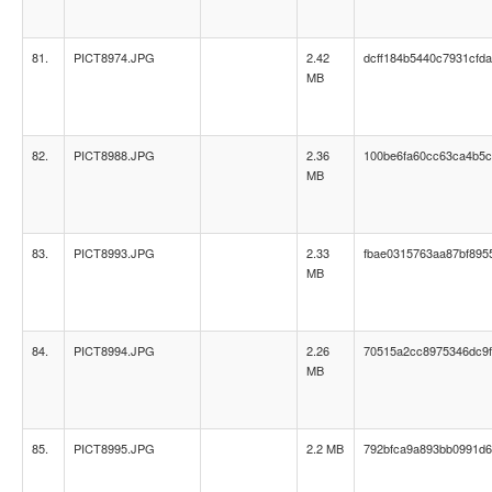
81.
PICT8974.JPG
2.42
dcff184b5440c7931cfd
MB
82.
PICT8988.JPG
2.36
100be6fa60cc63ca4b5
MB
83.
PICT8993.JPG
2.33
fbae0315763aa87bf895
MB
84.
PICT8994.JPG
2.26
70515a2cc8975346dc9f
MB
85.
PICT8995.JPG
2.2 MB
792bfca9a893bb0991d6