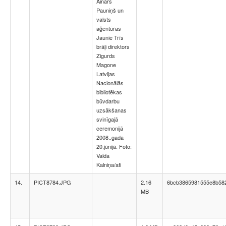
Ainārs
Pauniņš un
valsts
aģentūras
Jaunie Trīs
brāļi direktors
Zigurds
Magone
Latvijas
Nacionālās
bibliotēkas
būvdarbu
uzsākšanas
svinīgajā
ceremonijā
2008..gada
20.jūnijā. Foto:
Valda
Kalniņa/afi
14.
PICT8784.JPG
2.16
6bcb3865981555e8b58
MB