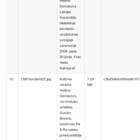
Helēna
Demakova
Latvijas
Nacionālās
bibliotēkas
būvdarbu
uzsākšanas
svinīgajā
ceremonijā
2008..gada
20.jūnijā. Foto:
Valda
Kalniņa/afi
13.
LNB-buvdarbi22.jpg
Kultūras
1.03
c3ba5a8dc0d5ea9b161
ministre
MB
Helēna
Demakova
(no kreisās),
arhitekts
Gunārs
Birkerts,
būvfirmas Re
& Re valdes
priekšsēdētājs