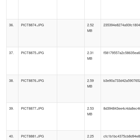
36.
PICT8874.JPG
2.52
235394e8274a93fc1804
MB
37.
PICT8875.JPG
2.31
f58179557a2c58635ea
MB
38.
PICT8876.JPG
2.59
b3e90a733d42a590765
MB
39.
PICT8877.JPG
2.53
8d394843ee4c4da8ec4
MB
40.
PICT8881.JPG
2.25
cfc1b1bc4375cb8d94e8