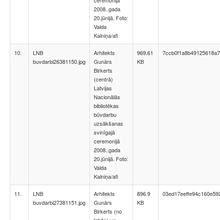
ceremonijā
2008..gada
20.jūnijā. Foto:
Valda
Kalniņa/afi
10.
LNB
Arhitekts
969.61
7ccb0f1a8b49125618a7
buvdarbi26381150.jpg
Gunārs
KB
Birkerts
(centrā)
Latvijas
Nacionālās
bibliotēkas
būvdarbu
uzsākšanas
svinīgajā
ceremonijā
2008..gada
20.jūnijā. Foto:
Valda
Kalniņa/afi
11.
LNB
Arhitekts
896.9
03ed17eeffe94c160e59
buvdarbi27381151.jpg
Gunārs
KB
Birkerts (no