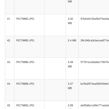
MB
41.
PICT8883.JPG
2.32
97b2efd120a5b074ac6
MB
42.
PICT8885.JPG
2.4 MB
39c346ca3cbecaa971b
43.
PICT8886.JPG
3.49
57761ec2dda6a17847b
MB
44.
PICT8888.JPG
2.47
bcf5a2974aa3924f34de
MB
45.
PICT8892.JPG
2.58
de55d6a1a39e771aa3a