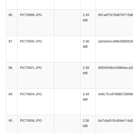
86.
PICT8999.JPG
2.49
891a6f7f478d87f6715d
MB
87.
PICT9000.JPG
2.46
da0a0e0ce68b2f682f2d
MB
88.
PICT9001.JPG
2.39
8f9300f48cf43f86deca2
MB
89.
PICT9004.JPG
2.49
b49c7fce978980728f99
MB
90.
PICT9006.JPG
2.56
6a7c8a91f0c80bd116d
MB