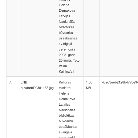
Helēna
Demakova
Latvijas
Nacionālās
bibliotēkas
būvdarbu
uzsākšanas
svinīgajā
ceremonijā
2008..gada
20.jūnijā. Foto:
Valda
Kalniņa/afi
7.
LNB
Kultūras
1.03
4c9d3eeb2128b477be94
buvdarbi20381135.jpg
ministre
MB
Helēna
Demakova
Latvijas
Nacionālās
bibliotēkas
būvdarbu
uzsākšanas
svinīgajā
ceremonijā