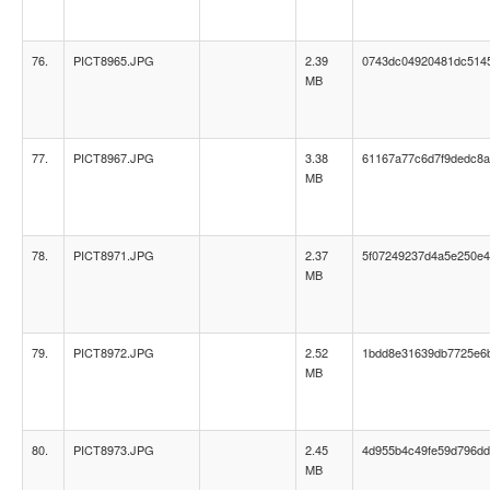
76.
PICT8965.JPG
2.39
0743dc04920481dc514
MB
77.
PICT8967.JPG
3.38
61167a77c6d7f9dedc8
MB
78.
PICT8971.JPG
2.37
5f07249237d4a5e250e
MB
79.
PICT8972.JPG
2.52
1bdd8e31639db7725e6
MB
80.
PICT8973.JPG
2.45
4d955b4c49fe59d796d
MB