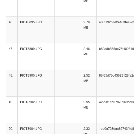
MB
46.
PICT8895.JPG
2.76
a03f192ced24163f4a7e
MB
47.
PICT8899.JPG
2.46
b69a8b535ec76f402549
MB
48.
PICT8900.JPG
2.52
86f65d76c43623128fa2d
MB
49.
PICT8902.JPG
2.55
4229b11b37873969b50
MB
50.
PICT8904.JPG
2.32
1cd0c728daa69743f4d8
MB