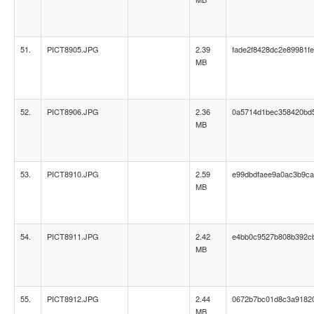
51.
PICT8905.JPG
2.39
fade2f8428dc2e89981f
MB
52.
PICT8906.JPG
2.36
0a5714d1bec358420bd
MB
53.
PICT8910.JPG
2.59
e99dbdfaee9a0ac3b9ca
MB
54.
PICT8911.JPG
2.42
e4bb0c9527b808b392c
MB
55.
PICT8912.JPG
2.44
0672b7bc01d8c3a9182
MB