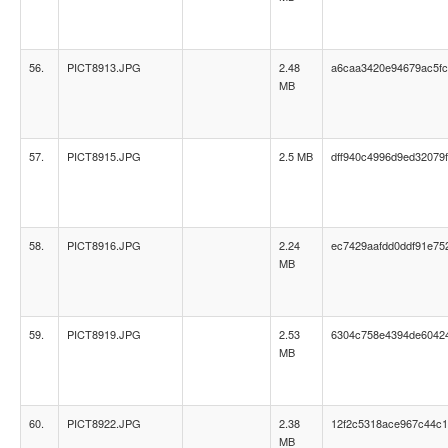
56.
PICT8913.JPG
2.48
a6caa3420e94679ac5fc
MB
57.
PICT8915.JPG
2.5 MB
dff940c4996d9ed32079
58.
PICT8916.JPG
2.24
ec7429aafdd0ddf91e75
MB
59.
PICT8919.JPG
2.53
6304c758e4394de6042
MB
60.
PICT8922.JPG
2.38
12f2c5318ace967c44c
MB