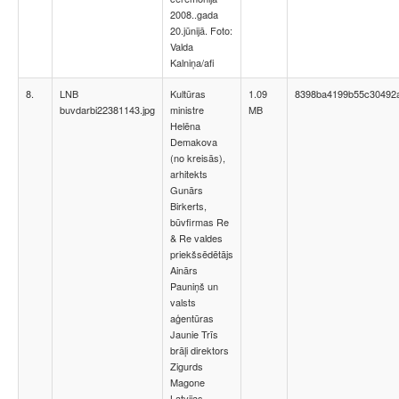
2008..gada
20.jūnijā. Foto:
Valda
Kalniņa/afi
8.
LNB
Kultūras
1.09
8398ba4199b55c30492a
buvdarbi22381143.jpg
ministre
MB
Helēna
Demakova
(no kreisās),
arhitekts
Gunārs
Birkerts,
būvfirmas Re
& Re valdes
priekšsēdētājs
Ainārs
Pauniņš un
valsts
aģentūras
Jaunie Trīs
brāļi direktors
Zigurds
Magone
Latvijas