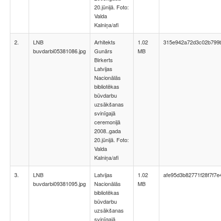
20.jūnijā. Foto:
Valda
Kalniņa/afi
2.
LNB
Arhitekts
1.02
315e942a72d3c02b799
buvdarbi05381086.jpg
Gunārs
MB
Birkerts
Latvijas
Nacionālās
bibliotēkas
būvdarbu
uzsākšanas
svinīgajā
ceremonijā
2008..gada
20.jūnijā. Foto:
Valda
Kalniņa/afi
3.
LNB
Latvijas
1.02
afe95d3b82771f28f7f7e
buvdarbi09381095.jpg
Nacionālās
MB
bibliotēkas
būvdarbu
uzsākšanas
svinīgajā