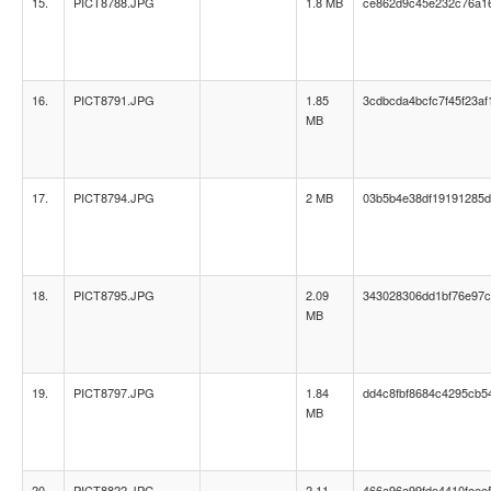
15.
PICT8788.JPG
1.8 MB
ce862d9c45e232c76a1
16.
PICT8791.JPG
1.85
3cdbcda4bcfc7f45f23a
MB
17.
PICT8794.JPG
2 MB
03b5b4e38df19191285
18.
PICT8795.JPG
2.09
343028306dd1bf76e97c
MB
19.
PICT8797.JPG
1.84
dd4c8fbf8684c4295cb5
MB
20.
PICT8822.JPG
2.11
466a96a99fde4410feee