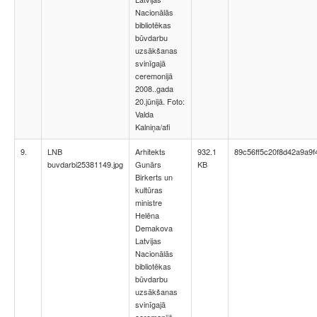
Nacionālās
bibliotēkas
būvdarbu
uzsākšanas
svinīgajā
ceremonijā
2008..gada
20.jūnijā. Foto:
Valda
Kalniņa/afi
9.
LNB
Arhitekts
932.1
89c56ff5c20f8d42a9a9f
buvdarbi25381149.jpg
Gunārs
KB
Birkerts un
kultūras
ministre
Helēna
Demakova
Latvijas
Nacionālās
bibliotēkas
būvdarbu
uzsākšanas
svinīgajā