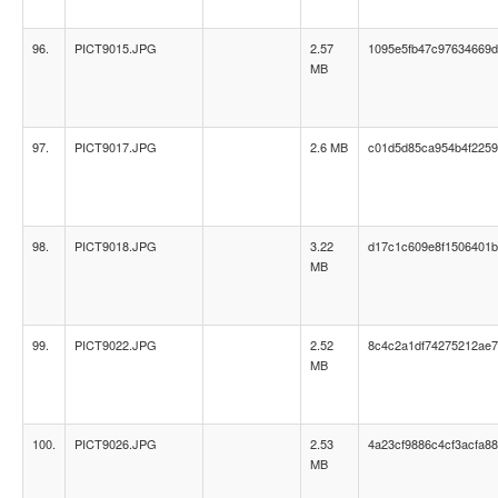
96.
PICT9015.JPG
2.57
1095e5fb47c97634669
MB
97.
PICT9017.JPG
2.6 MB
c01d5d85ca954b4f225
98.
PICT9018.JPG
3.22
d17c1c609e8f1506401
MB
99.
PICT9022.JPG
2.52
8c4c2a1df74275212ae7
MB
100.
PICT9026.JPG
2.53
4a23cf9886c4cf3acfa8
MB