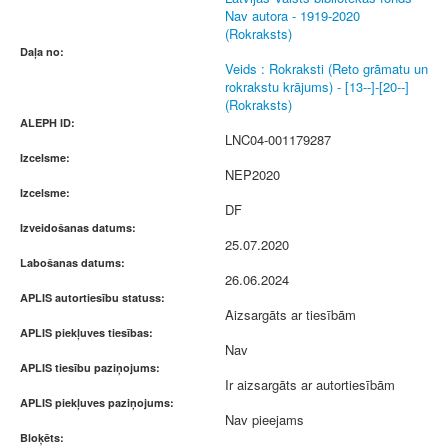
Nav autora - 1919-2020
(Rokraksts)
Daļa no:
Veids : Rokraksti (Reto grāmatu un
rokrakstu krājums) - [13--]-[20--]
(Rokraksts)
ALEPH ID:
LNC04-001179287
Izcelsme:
NEP2020
Izcelsme:
DF
Izveidošanas datums:
25.07.2020
Labošanas datums:
26.06.2024
APLIS autortiesību statuss:
Aizsargāts ar tiesībām
APLIS piekļuves tiesības:
Nav
APLIS tiesību paziņojums:
Ir aizsargāts ar autortiesībām
APLIS piekļuves paziņojums:
Nav pieejams
Bloķēts: