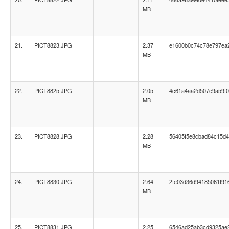
MB
21.
PICT8823.JPG
2.37
e1600b0c74c78e797ea
MB
22.
PICT8825.JPG
2.05
4c61a4aa2d507e9a59f
MB
23.
PICT8828.JPG
2.28
56405f5e8cbad84c15d4
MB
24.
PICT8830.JPG
2.64
2fe03d36d94185061f91
MB
25.
PICT8831.JPG
2.25
6546ad25ab3cd9325ae