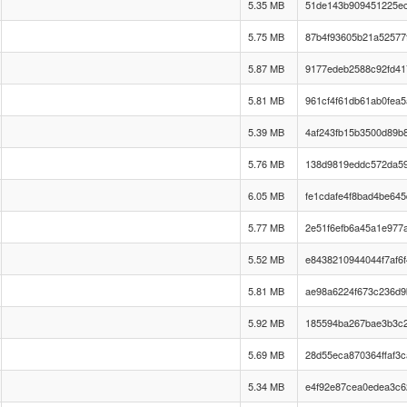
5.35 MB
51de143b909451225e
5.75 MB
87b4f93605b21a52577
5.87 MB
9177edeb2588c92fd41
5.81 MB
961cf4f61db61ab0fea
5.39 MB
4af243fb15b3500d89b
5.76 MB
138d9819eddc572da59
6.05 MB
fe1cdafe4f8bad4be64
5.77 MB
2e51f6efb6a45a1e977
5.52 MB
e8438210944044f7af6
5.81 MB
ae98a6224f673c236d9
5.92 MB
185594ba267bae3b3c2
5.69 MB
28d55eca870364ffaf3c
5.34 MB
e4f92e87cea0edea3c6