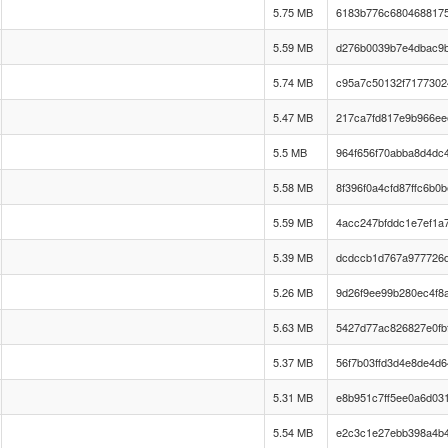
5.75 MB
6183b776c6804688175
5.59 MB
d276b0039b7e4dbac9
5.74 MB
c95a7c50132f7177302
5.47 MB
217ca7fd817e9b966ee
5.5 MB
964f656f70abba8d4dc
5.58 MB
8f396f0a4cfd87ffc6b0
5.59 MB
4acc247bfddc1e7ef1a
5.39 MB
dcdccb1d767a977726
5.26 MB
9d26f9ee99b280ec4f8
5.63 MB
5427d77ac826827e0fb
5.37 MB
56f7b03ffd3d4e8de4d
5.31 MB
e8b951c7ff5ee0a6d03
5.54 MB
e2c3c1e27ebb398a4b