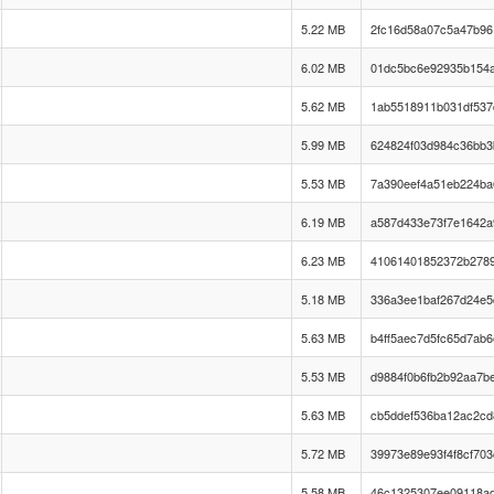
5.22 MB
2fc16d58a07c5a47b9
6.02 MB
01dc5bc6e92935b154
5.62 MB
1ab5518911b031df53
5.99 MB
624824f03d984c36bb3
5.53 MB
7a390eef4a51eb224ba
6.19 MB
a587d433e73f7e1642a9
6.23 MB
41061401852372b278
5.18 MB
336a3ee1baf267d24e5
5.63 MB
b4ff5aec7d5fc65d7ab
5.53 MB
d9884f0b6fb2b92aa7b
5.63 MB
cb5ddef536ba12ac2cd
5.72 MB
39973e89e93f4f8cf70
5.58 MB
46c1325307ee09118a