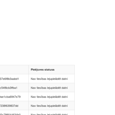
Piekļuves statuss
37e6f8b3aabd1
Nav tiesības lejupielādēt datni
c54f8cb3ffba1
Nav tiesības lejupielādēt datni
9ae1cba6947e79
Nav tiesības lejupielādēt datni
7238f639837dd
Nav tiesības lejupielādēt datni
d2c799044634b0
Nav tiesības lejupielādēt datni