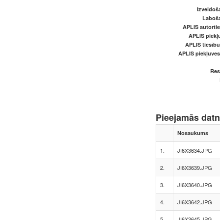
Izveidoš
Laboš
APLIS autortie
APLIS piekļu
APLIS tiesīb
APLIS piekļuve
Res
Pieejamās dat
Nosaukums
1.
JI6X3634.JPG
2.
JI6X3639.JPG
3.
JI6X3640.JPG
4.
JI6X3642.JPG
5.
JI6X3645.JPG