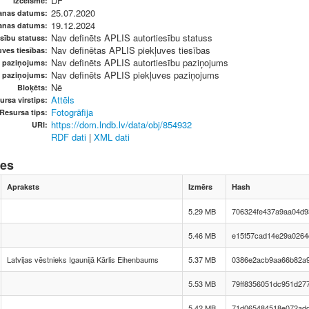
DF
Izcelsme:
25.07.2020
anas datums:
19.12.2024
anas datums:
Nav definēts APLIS autortiesību statuss
sību statuss:
Nav definētas APLIS piekļuves tiesības
ves tiesības:
Nav definēts APLIS autortiesību paziņojums
u paziņojums:
Nav definēts APLIS piekļuves paziņojums
s paziņojums:
Nē
Bloķēts:
Attēls
ursa virstips:
Fotogrāfija
Resursa tips:
https://dom.lndb.lv/data/obj/854932
URI:
RDF dati
|
XML dati
nes
Apraksts
Izmērs
Hash
5.29 MB
706324fe437a9aa04d9
5.46 MB
e15f57cad14e29a0264
Latvijas vēstnieks Igaunijā Kārlis Eihenbaums
5.37 MB
0386e2acb9aa66b82a
5.53 MB
79ff8356051dc951d27
5.42 MB
71d065484518e072ad