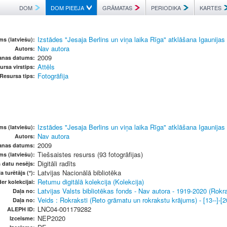
DOM
DOM PIEEJA
GRĀMATAS
PERIODIKA
KARTES
Izstādes "Jesaja Berlins un viņa laika Rīga" atklāšana Igaunijas N
s (latviešu):
Nav autora
Autors:
2009
šanas datums:
Attēls
ursa virstips:
Fotogrāfija
Resursa tips:
Izstādes "Jesaja Berlins un viņa laika Rīga" atklāšana Igaunijas N
s (latviešu):
Nav autora
Autors:
2009
šanas datums:
Tiešsaistes resurss (93 fotogrāfijas)
ms (latviešu):
Digitāli radīts
s datu nesējs:
Latvijas Nacionālā bibliotēka
a turētājs (*):
Retumu digitālā kolekcija (Kolekcija)
er kolekcijai:
Latvijas Valsts bibliotēkas fonds - Nav autora - 1919-2020 (Rokr
Daļa no:
Veids : Rokraksti (Reto grāmatu un rokrakstu krājums) - [13--]-[2
Daļa no:
LNC04-001179282
ALEPH ID:
NEP2020
Izcelsme: