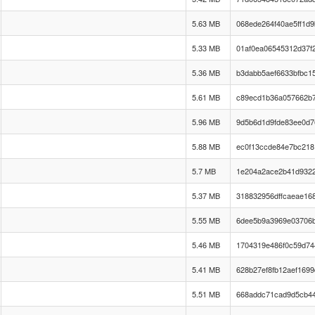
5.63 MB
068ede264f40ae5ff1d
5.33 MB
01af0ea06545312d37f
5.36 MB
b3dabb5aef6633bfbc1
5.61 MB
c89ecd1b36a057662b
5.96 MB
9d5b6d1d9fde83ee0d7
5.88 MB
ec0f13ccde84e7bc21
5.7 MB
1e204a2ace2b41d932
5.37 MB
318832956dffcaeae16
5.55 MB
6dee5b9a3969e03706
5.46 MB
1704319e486f0c59d74
5.41 MB
628b27ef8fb12aef169
5.51 MB
668addc71cad9d5cb44