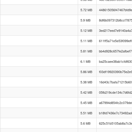
5.72 MB
448615056f47467bfd9
5.9 MB
8df6b097312b8ccf787
5.12 MB
3ed217eed7e9140a4a
5.11 MB
611ff5a71e5e53f099ef
5.81 MB
bb4d928c657fe2afbef7
6.1 MB
ba25caee38ab1cfdf63
5.86 MB
f03df19920390b75e2e
5.38 MB
16d43c7bafa71215b60
5.42 MB
05fb219cde134c7d6fd
5.45 MB
a67994d854fc2c079de
5.51 MB
b18fd7436e7c73492a
5.6 MB
625c51b5105ab8a7c3