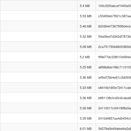
5.4 MB
100cf200abcef1f40faf
5.53 MB
c53493eb7f921c387aa
5.46 MB
620364473675f95d4cb
5.32 MB
54a06ed7d342df7873
5.08 MB
2ca751790b6600383fd
5.2 MB
f99d77dc228010d394
5.25 MB
a856b8eb198c711010
5.36 MB
a45e57bb4e81c3d0536
5.33 MB
e8410b16f0e72411ca
5.36 MB
b891138cfcd0c6caba8
5.36 MB
24110017c0f41998a5a
5.35 MB
2410d4857aa4d0454c
6.01 MB
34279a0b40debd4a2a