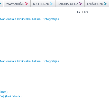
WWW ARHĪVS
KOLEKCIJAS
LABORATORIJA
LASĀMKOKS
|
LV
EN
acionālajā bibliotēkā Tallinā : fotogrāfijas
acionālajā bibliotēkā Tallinā : fotogrāfijas
aksts)
0--] (Rokraksts)