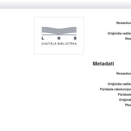
Nosaukum
Oriģināla radī
Res
Metadati
Nosaukum
Oriģināla radī
Fiziskais raksturoju
Fiziskai
Oriģināl
Pied