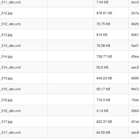
_011_alto.xml
7.04 KB
dcc0
_012.jpg
878.81 KB
2e7a
_012_alto.xml
75.75 KB
4b2f
_013.jpg
819 KB
9361
_013_alto.xml
76.58 KB
5a47
_014.jpg
738.77 KB
d5ea
_014_alto.xml
52.6 KB
aac2
_015.jpg
649.23 KB
6695
_015_alto.xml
55.17 KB
f947
_016.jpg
716.3 KB
15ae
_016_alto.xml
3.14 KB
30b3
_017.jpg
622.37 KB
df1a
_017_alto.xml
64.55 KB
adc9