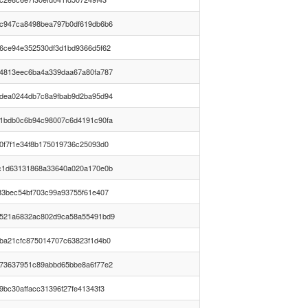
c947ca8498bea797b0df619db6b6
6ce94e352530df3d1bd9366d5f62
4813eec6ba4a339daa67a80fa787
dea0244db7c8a9fbab9d2ba95d94
1bdb0c6b94c98007c6d4191c90fa
0f7f1e34f8b175019736c25093d0
c1d63131868a33640a020a170e0b
33bec54bf703c99a93755f61e407
521a6832ac802d9ca58a55491bd9
ba21cfc875014707c63823f1d4b0
73637951c89abbd65bbe8a6f77e2
9bc30affacc31396f27fe41343f3