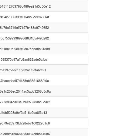
645112703768c489ee21d5c50e12
f494270663391004856ccc87714f
6b76a3749aff7157b488a9745652
fc6753999969e86f6d1b5d49b282
c61bb1fc749049cb7c55d853188d
4595370a97affd6ac832ade5afbc
25a1975eec1cf232ace2ffabfe91
67baeedad57d188ab36516882f0e
6e1c208ec2044ac5add3208c5c9a
777cd84eac3a3b6eb878dbc8cae1
d4db5223a9ef5a516e5ca8f3e131
9679e26973fd728eb71c022951c6
29cbdfb150681333037ebb514086