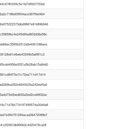
43c6780339c5e1fd7df9207f33af
2a2c7186d05ff04ace397f9af464
9a975222373dbd9867e81689b946
c35859bc4e245d9fad803d36e58c
dd66ec3595b2512afb4081098aea
33f128e61efbeb43349b5a69f1c2
95cdd4956e0051a5b28ab15a84d0
561cd84f7bcf1c72ea711ef17d14
a6269ba352e4643025a242ebf5a0
5a4d7342bed835a5ed2ce69f32ac
16c71d76e77d197499574a30d4a8
8ad7e284751294acaa56472089b7
e412f2067db99063c4420479ca28