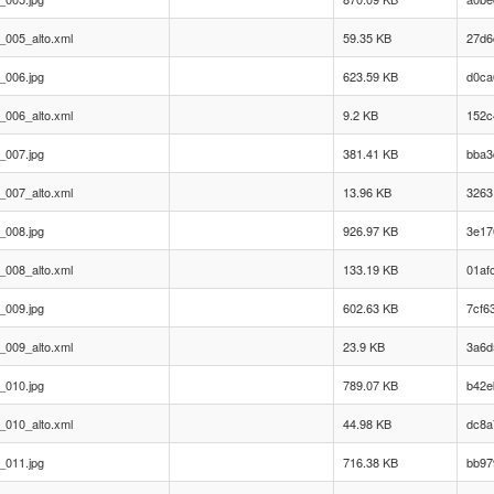
_005_alto.xml
59.35 KB
27d6
_006.jpg
623.59 KB
d0ca
_006_alto.xml
9.2 KB
152c
_007.jpg
381.41 KB
bba3
_007_alto.xml
13.96 KB
3263
_008.jpg
926.97 KB
3e17
_008_alto.xml
133.19 KB
01af
_009.jpg
602.63 KB
7cf6
_009_alto.xml
23.9 KB
3a6d
_010.jpg
789.07 KB
b42e
_010_alto.xml
44.98 KB
dc8a
_011.jpg
716.38 KB
bb97