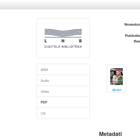
Nosaukum
Publicēš
Res
Attēli
Audio
Atvērt
Video
PDF
Citi
Metadati