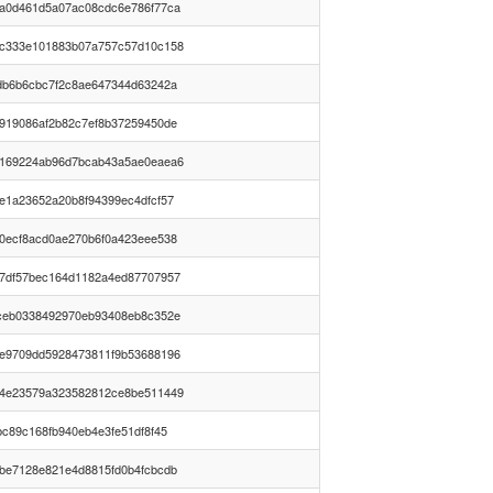
a0d461d5a07ac08cdc6e786f77ca
c333e101883b07a757c57d10c158
db6b6cbc7f2c8ae647344d63242a
919086af2b82c7ef8b37259450de
169224ab96d7bcab43a5ae0eaea6
e1a23652a20b8f94399ec4dfcf57
0ecf8acd0ae270b6f0a423eee538
7df57bec164d1182a4ed87707957
ceb0338492970eb93408eb8c352e
e9709dd5928473811f9b53688196
4e23579a323582812ce8be511449
bc89c168fb940eb4e3fe51df8f45
be7128e821e4d8815fd0b4fcbcdb