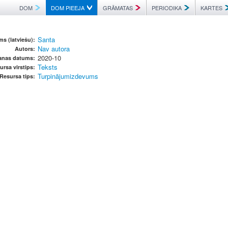
DOM
DOM PIEEJA
GRĀMATAS
PERIODIKA
KARTES
Santa
s (latviešu):
Nav autora
Autors:
2020-10
anas datums:
Teksts
ursa virstips:
Turpinājumizdevums
Resursa tips: