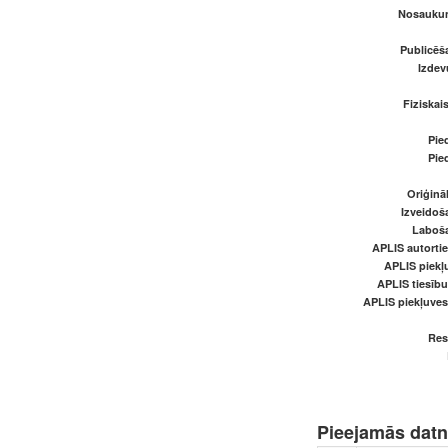
Nosaukum
Publicēš
Izde
Fiziskai
Pied
Pied
Oriģināl
Izveidoš
Laboš
APLIS autortie
APLIS piekļu
APLIS tiesīb
APLIS piekļuve
Res
Pieejamās dat