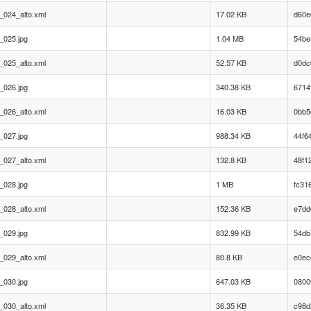
_024_alto.xml
17.02 KB
d60e
_025.jpg
1.04 MB
54be
_025_alto.xml
52.57 KB
d0dc
_026.jpg
340.38 KB
6714
_026_alto.xml
16.03 KB
0bb5
_027.jpg
988.34 KB
44f6
_027_alto.xml
132.8 KB
48f1
_028.jpg
1 MB
fc31
_028_alto.xml
152.36 KB
e7dd
_029.jpg
832.99 KB
54db
_029_alto.xml
80.8 KB
e0ec
_030.jpg
647.03 KB
0800
_030_alto.xml
36.35 KB
c98d