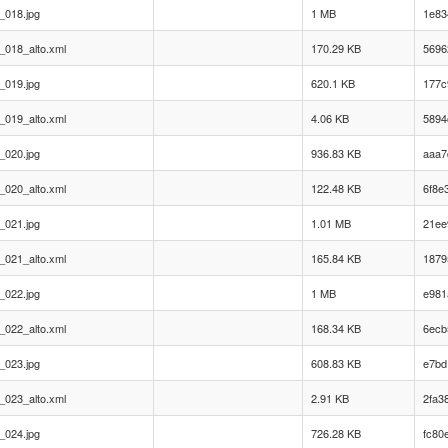
_018.jpg
1 MB
1e83
_018_alto.xml
170.29 KB
5696
_019.jpg
620.1 KB
177c
_019_alto.xml
4.06 KB
5894
_020.jpg
936.83 KB
aaa7
_020_alto.xml
122.48 KB
6f8e
_021.jpg
1.01 MB
21ee
_021_alto.xml
165.84 KB
1879
_022.jpg
1 MB
e981
_022_alto.xml
168.34 KB
6ecb
_023.jpg
608.83 KB
e7bd
_023_alto.xml
2.91 KB
2fa3
_024.jpg
726.28 KB
fc80