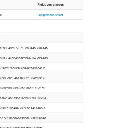
Piekļuves statuss
5e
Lejupielādēt
Atvērt
h
a299649d9773716b5344588d4145
533384cbb45b32bb642543d244d9
276fd97abc240ed4a2faa9a54f9b
32993eb104b11b3921634f5fe206
97edf5bd082a2e5f636d71e9e1d9
1a62045f2f9ba16ebc309387e27a
5f3b1b13e4d40ce565c14ca4bb2f
ee77f2d5e84ad3dede6680f26b48
c2e8c6e7f30efd041fd507249f43