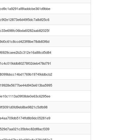
cd9c1a9291af8faddcbe361d9bbe
c9f2e12873e6d49f5dc7a8df25c6
c33e698fc06bda6f282aab82025f
9d0c61c8ccd423ff8be78db83f6d
f6929caee2b2c312e16a88cd5d84
1c4c019ddb80278f02deb478d791
8099bbcc14bd1769b19749ddbcb2
19928e5677be44d943e613ba5995
5e10c1113a09f08de0e63c6295ee
8ff3091d0fd9eb8be9821c5dfb98
e4aa709db5174ffd8b9dc05281e9
529d7aa021c35bfec82df8acf339
ed79eb67bc40a680a8c3781952e7