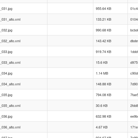
_031.jpg
955.64 KB
01c4
_031_alto.xml
133.21 KB
0104
_032.jpg
990.68 KB
bcbd
_032_alto.xml
143.42 KB
dbde
_033.jpg
919.74 KB
1ddd
_033_alto.xml
15.6 KB
d975
_034.jpg
1.14 MB
c90d
_034_alto.xml
148.88 KB
7d90
_035.jpg
794.08 KB
7fae
_035_alto.xml
30.6 KB
2fdd
_036.jpg
632.98 KB
ee9b
_036_alto.xml
4.67 KB
171e
_037.jpg
924.67 KB
7a99