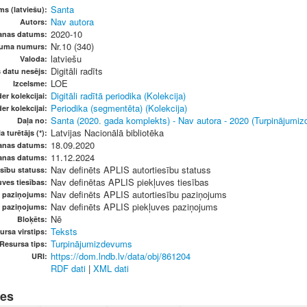
Santa
s (latviešu):
Nav autora
Autors:
2020-10
anas datums:
Nr.10 (340)
vuma numurs:
latviešu
Valoda:
Digitāli radīts
s datu nesējs:
LOE
Izcelsme:
Digitāli radītā periodika (Kolekcija)
er kolekcijai:
Periodika (segmentēta) (Kolekcija)
er kolekcijai:
Santa (2020. gada komplekts) - Nav autora - 2020 (Turpinājumi
Daļa no:
Latvijas Nacionālā bibliotēka
a turētājs (*):
18.09.2020
anas datums:
11.12.2024
anas datums:
Nav definēts APLIS autortiesību statuss
sību statuss:
Nav definētas APLIS piekļuves tiesības
ves tiesības:
Nav definēts APLIS autortiesību paziņojums
u paziņojums:
Nav definēts APLIS piekļuves paziņojums
s paziņojums:
Nē
Bloķēts:
Teksts
ursa virstips:
Turpinājumizdevums
Resursa tips:
https://dom.lndb.lv/data/obj/861204
URI:
RDF dati
|
XML dati
nes