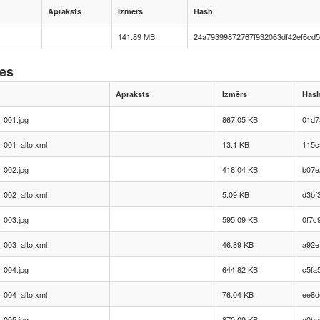
Apraksts
Izmērs
Hash
141.89 MB
24a79399872767f932063df42ef6cd
nes
Apraksts
Izmērs
Has
_001.jpg
867.05 KB
01d7
_001_alto.xml
13.1 KB
115c
_002.jpg
418.04 KB
b07e
_002_alto.xml
5.09 KB
d3bf
_003.jpg
595.09 KB
0f7c
_003_alto.xml
46.89 KB
a92e
_004.jpg
644.82 KB
c5fa
_004_alto.xml
76.04 KB
ee8d
_005.jpg
870.09 KB
a0be