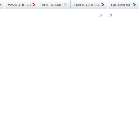
WWW ARHĪVS
KOLEKCIJAS
LABORATORIJA
LASĀMKOKS
|
LV
EN