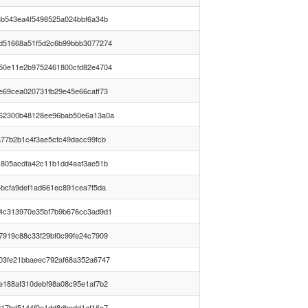
3b543ea4f5498525a024bbf6a34b
d51668a51f5d2c6b99bbb3077274
50e11e2b9752461800cfd82e4704
e69cea020731fb29e45e66caff73
62300b48128ee96bab50e6a13a0a
a77b2b1c4f3ae5cfc49dacc99fcb
1805acdfa42c11b1dd4aaf3ae51b
4bcfa9def1ad661ec891cea7f5da
4c313970e35bf7b9b676cc3ad9d1
7919c88c33f29bf0c99fe24c7909
03fe21bbaeec792af68a352a6747
e188af310debf98a08c95e1af7b2
017bd5144f0e1dd8dbedd1af16e7