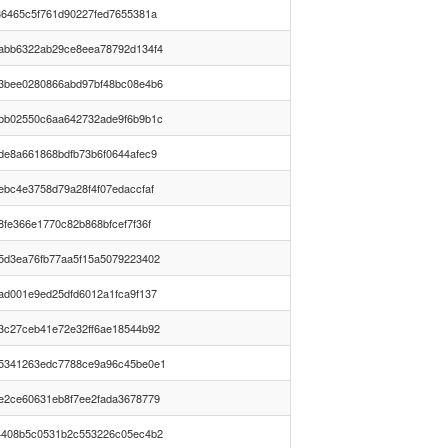
86465c5f761d90227fed7655381a
abb6322ab29ce8eea78792d134f4
3bee0280866abd97bf48bc08e4b6
bb02550c6aa642732ade9f6b9b1c
de8a661868bdfb73b6f0644afec9
ebc4e3758d79a28f4f07edaccfaf
8fe366e1770c82b868bfcef7f36f
5d3ea76fb77aa5f15a5079223402
ad001e9ed25dfd6012a1fca9f137
3c27ceb41e72e32ff6ae18544b92
5341263edc7788ce9a96c45be0e1
e2ce60631eb8f7ee2fada3678779
4408b5c0531b2c553226c05ec4b2