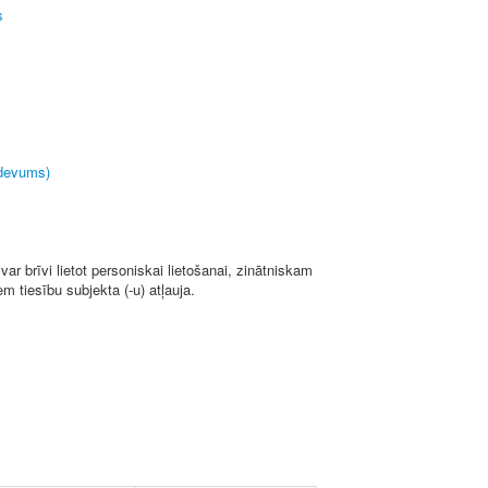
s
zdevums)
ar brīvi lietot personiskai lietošanai, zinātniskam
 tiesību subjekta (-u) atļauja.