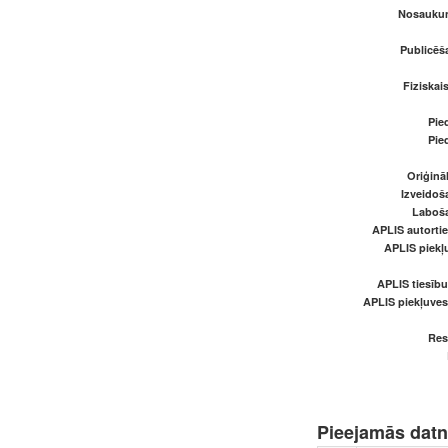
Nosaukum
Publicēš
Fiziskai
Pied
Pied
Oriģināl
Izveidoš
Laboš
APLIS autortie
APLIS piekļu
APLIS tiesīb
APLIS piekļuve
Res
Pieejamās dat