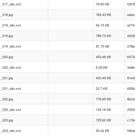
_017_alto.xml
79.95 KB
f287
_018.jpg
763.43 KB
aabc
_018_alto.xml
94.73 KB
a274
_019.jpg
789.73 KB
d302
_019_alto.xml
81.75 KB
278b
_020.jpg
453.46 KB
b573
_020_alto.xml
6.29 KB
4a8b
_021.jpg
400.49 KB
81ed
_021_alto.xml
22.7 KB
6956
_022.jpg
778.65 KB
8bcb
_022_alto.xml
123.18 KB
2553
_023.jpg
725.62 KB
c17b
_023_alto.xml
50.44 KB
f09a