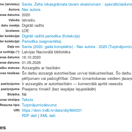
Santa. Zelta rokasgrāmata tavam skaistumam : speciālizlaidum
s (latviešu):
Nav autora
Autors:
2020
anas datums:
latviešu
Valoda:
Digitāli radīts
s datu nesējs:
LOE
Izcelsme:
Digitāli radītā periodika (Kolekcija)
er kolekcijai:
Periodika (segmentēta)
er kolekcijai:
Santa (2020. gada komplekts) - Nav autora - 2020 (Turpinājumi
Daļa no:
Latvijas Nacionālā bibliotēka
a turētājs (*):
16.10.2020
anas datums:
01.05.2026
anas datums:
Aizsargāts ar tiesībām
sību statuss:
Šo darbu aizsargā autortiesības un/vai blakustiesības. Šo darbu v
ves tiesības:
pētījumam vai pašizglītībai. Citiem izmantošanas veidiem jāsaņem
Ir aizsargāts ar autortiesībām — komerciālā apritē neesošs
u paziņojums:
Pieejams tīmeklī (bez iespējas lejupielādēt)
s paziņojums:
Nē
Bloķēts:
Teksts
ursa virstips:
Turpinājumizdevums
Resursa tips:
https://dom.lndb.lv/data/obj/864331
URI:
RDF dati
|
XML dati
nes