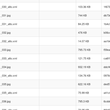
_030_alto.xml
103.36 KB
1f67
_031.jpg
744 KB
db73
_031_alto.xml
84.25 KB
1b4c
_032.jpg
476 KB
b06c
_032_alto.xml
14.07 KB
aa1b
_033.jpg
795.73 KB
f59e
_033_alto.xml
121.75 KB
ca6f
_034.jpg
932.19 KB
ddcf
_034_alto.xml
134.76 KB
0976
_035.jpg
622.16 KB
ded5
_035_alto.xml
75.99 KB
a41c
_036.jpg
795.3 KB
6cdd
_036_alto.xml
73.95 KB
86bf