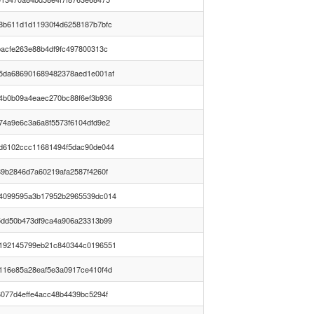
8b611d1d11930f4d6258187b7bfc
bacfe263e88b4df9fc497800313c
5da686901689482378aed1e001af
4b0b09a4eaec270bc88f6ef3b936
74a9e6c3a6a8f5573f6104dfd9e2
d6102ccc11681494f5dac90de044
89b2846d7a60219afa2587f4260f
4099595a3b17952b2965539dc014
5dd50b473df9ca4a906a23313b99
192145799eb21c840344c0196551
116e85a28eaf5e3a0917ce410f4d
6077d4effe4acc48b4439bc5294f