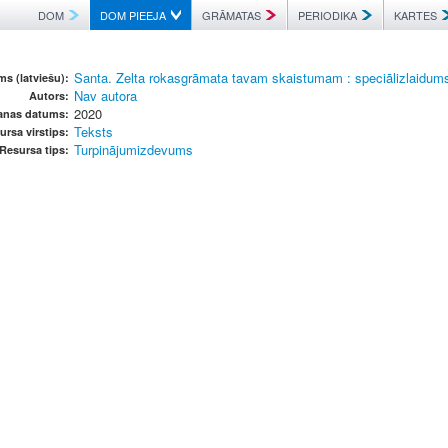
DOM
DOM PIEEJA
GRĀMATAS
PERIODIKA
KARTES
Santa. Zelta rokasgrāmata tavam skaistumam : speciālizlaidum
s (latviešu):
Nav autora
Autors:
2020
anas datums:
Teksts
ursa virstips:
Turpinājumizdevums
Resursa tips: