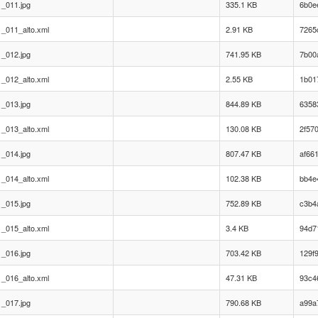
_011.jpg
335.1 KB
6b0e
_011_alto.xml
2.91 KB
7265
_012.jpg
741.95 KB
7b00
_012_alto.xml
2.55 KB
1b01
_013.jpg
844.89 KB
6358
_013_alto.xml
130.08 KB
2f57
_014.jpg
807.47 KB
af66
_014_alto.xml
102.38 KB
bb4e
_015.jpg
752.89 KB
c3b4
_015_alto.xml
3.4 KB
94d7
_016.jpg
703.42 KB
129f
_016_alto.xml
47.31 KB
93c4
_017.jpg
790.68 KB
a99a