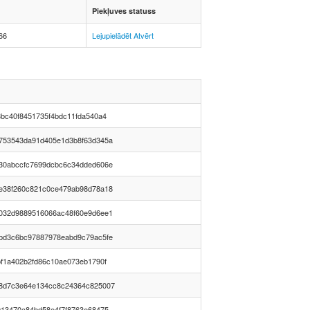
Piekļuves statuss
66
Lejupielādēt
Atvērt
h
8bc40f8451735f4bdc11fda540a4
753543da91d405e1d3b8f63d345a
30abccfc7699dcbc6c34dded606e
e38f260c821c0ce479ab98d78a18
032d9889516066ac48f60e9d6ee1
bd3c6bc97887978eabd9c79ac5fe
bf1a402b2fd86c10ae073eb1790f
8d7c3e64e134cc8c24364c825007
013470a84bd58e4f7f8763e68475