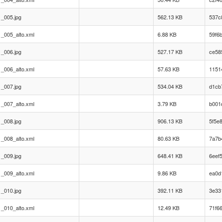
_005.jpg
562.13 KB
537c
_005_alto.xml
6.88 KB
59f6
_006.jpg
527.17 KB
ce58
_006_alto.xml
57.63 KB
1151
_007.jpg
534.04 KB
d1cb
_007_alto.xml
3.79 KB
b001
_008.jpg
906.13 KB
5f5e
_008_alto.xml
80.63 KB
7a7b
_009.jpg
648.41 KB
6eef
_009_alto.xml
9.86 KB
ea0d
_010.jpg
392.11 KB
3e33
_010_alto.xml
12.49 KB
71f6