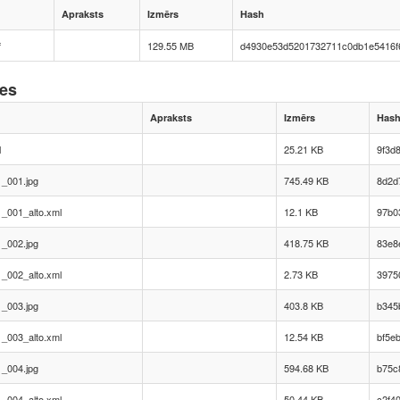
Apraksts
Izmērs
Hash
f
129.55 MB
d4930e53d5201732711c0db1e5416f
nes
Apraksts
Izmērs
Has
l
25.21 KB
9f3d
_001.jpg
745.49 KB
8d2d
_001_alto.xml
12.1 KB
97b0
_002.jpg
418.75 KB
83e8
_002_alto.xml
2.73 KB
3975
_003.jpg
403.8 KB
b345
_003_alto.xml
12.54 KB
bf5e
_004.jpg
594.68 KB
b75c
_004_alto.xml
50.44 KB
c2f4