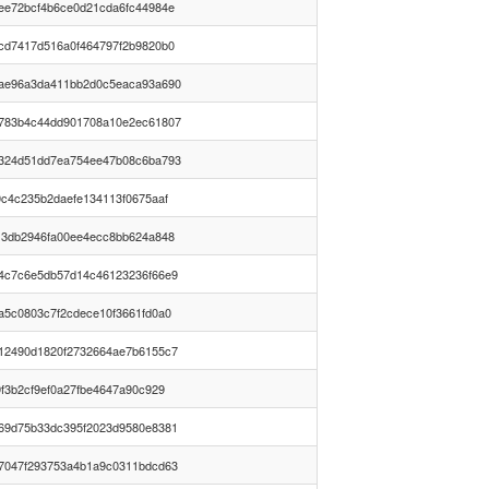
ee72bcf4b6ce0d21cda6fc44984e
cd7417d516a0f464797f2b9820b0
ae96a3da411bb2d0c5eaca93a690
783b4c44dd901708a10e2ec61807
324d51dd7ea754ee47b08c6ba793
0c4c235b2daefe134113f0675aaf
13db2946fa00ee4ecc8bb624a848
4c7c6e5db57d14c46123236f66e9
a5c0803c7f2cdece10f3661fd0a0
12490d1820f2732664ae7b6155c7
9f3b2cf9ef0a27fbe4647a90c929
69d75b33dc395f2023d9580e8381
7047f293753a4b1a9c0311bdcd63