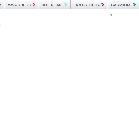
WWW ARHĪVS
KOLEKCIJAS
LABORATORIJA
LASĀMKOKS
|
LV
EN
s