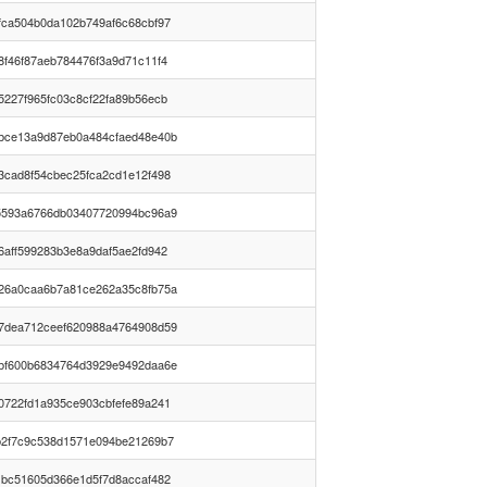
fca504b0da102b749af6c68cbf97
8f46f87aeb784476f3a9d71c11f4
5227f965fc03c8cf22fa89b56ecb
bce13a9d87eb0a484cfaed48e40b
3cad8f54cbec25fca2cd1e12f498
5593a6766db03407720994bc96a9
6aff599283b3e8a9daf5ae2fd942
26a0caa6b7a81ce262a35c8fb75a
7dea712ceef620988a4764908d59
bf600b6834764d3929e9492daa6e
0722fd1a935ce903cbfefe89a241
b2f7c9c538d1571e094be21269b7
1bc51605d366e1d5f7d8accaf482