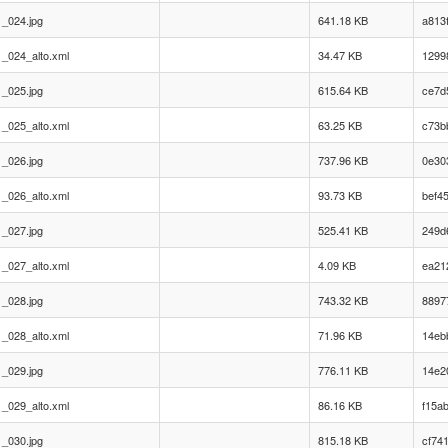
_024.jpg
641.18 KB
a813
_024_alto.xml
34.47 KB
1299
_025.jpg
615.64 KB
ce7d
_025_alto.xml
63.25 KB
c73b
_026.jpg
737.96 KB
0e30
_026_alto.xml
93.73 KB
bef4
_027.jpg
525.41 KB
249d
_027_alto.xml
4.09 KB
ea21
_028.jpg
743.32 KB
8897
_028_alto.xml
71.96 KB
14eb
_029.jpg
776.11 KB
14e2
_029_alto.xml
86.16 KB
f15a
_030.jpg
815.18 KB
cf74