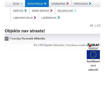
DOM
DOM PIEEJA
GRĀMATAS
PERIODIKA
KARTES
WWW ARHĪVS
KOLEKCIJAS
LABORATORIJA
LASĀMKOKS
|
LV
EN
Objekts nav atrasts!
© Latvijas Nacionālā bibliotēka
Par LNB Digitālo bibliotēku
|
Lietošanas noteikumi
|
Kontakti
Ieguldījums
tavā
nākotnē!