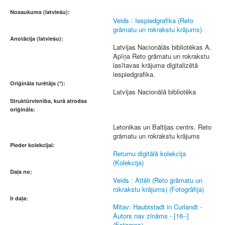
Nosaukums (latviešu):
Veids : Iespiedgrafika (Reto
grāmatu un rokrakstu krājums)
Anotācija (latviešu):
Latvijas Nacionālās bibliotēkas A.
Apīņa Reto grāmatu un rokrakstu
lasītavas krājuma digitalizētā
iespiedgrafika.
Oriģināla turētājs (*):
Latvijas Nacionālā bibliotēka
Struktūrvienība, kurā atrodas
oriģināls:
Letonikas un Baltijas centrs. Reto
grāmatu un rokrakstu krājums
Pieder kolekcijai:
Retumu digitālā kolekcija
(Kolekcija)
Daļa no:
Veids : Attēli (Reto grāmatu un
rokrakstu krājums) (Fotogrāfija)
Ir daļa:
Mitav: Haubtstadt in Curlandt -
Autors nav zināms - [16--]
(Estamps)