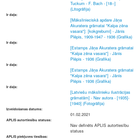
Tuckum - F. Bach - [18--]
(Litogrāfija)
Ir daļa:
[Mākslinieciskā apdare Jāņa
Akuratera grāmatai "Kalpa zēna
vasara"]: [kokgrebumi] - Jānis
Plēpis, 1909-1947 - 1936 (Grafika)
Ir daļa:
[Estamps Jāņa Akuratera grāmatai
"Kalpa zēna vasara"] - Jānis
Plēpis - 1936 (Grafika)
Ir daļa:
[Estamps Jāņa Akuratera grāmatai
"Kalpa zēna vasara"] - Jānis
Plēpis - 1936 (Grafika)
Ir daļa:
[Latviešu mākslinieku ilustrācijas
grāmatām] - Nav autora - [1935]-
[1940] (Fotogrāfija)
Izveidošanas datums:
01.02.2021
APLIS autortiesību statuss:
Nav definēts APLIS autortiesību
statuss
APLIS piekļuves tiesības: