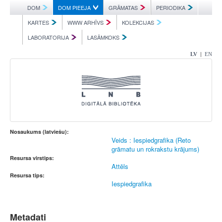
DOM
DOM PIEEJA
GRĀMATAS
PERIODIKA
KARTES
WWW ARHĪVS
KOLEKCIJAS
LABORATORIJA
LASĀMKOKS
|
LV
EN
Nosaukums (latviešu):
Veids : Iespiedgrafika (Reto
grāmatu un rokrakstu krājums)
Resursa virstips:
Attēls
Resursa tips:
Iespiedgrafika
Metadati