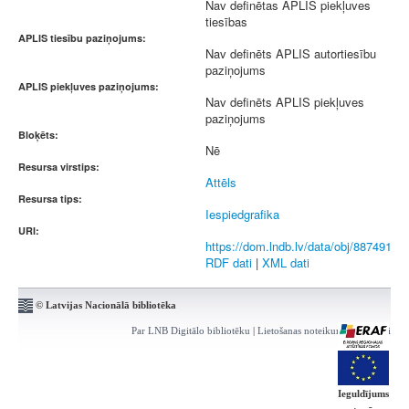
Nav definētas APLIS piekļuves
tiesības
APLIS tiesību paziņojums:
Nav definēts APLIS autortiesību
paziņojums
APLIS piekļuves paziņojums:
Nav definēts APLIS piekļuves
paziņojums
Bloķēts:
Nē
Resursa virstips:
Attēls
Resursa tips:
Iespiedgrafika
URI:
https://dom.lndb.lv/data/obj/887491
RDF dati
|
XML dati
© Latvijas Nacionālā bibliotēka
Par LNB Digitālo bibliotēku
|
Lietošanas noteikumi
|
Kontakti
Ieguldījums