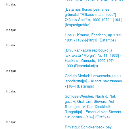
Ir daļa:
[Estamps Ilonas Leimanes
grāmatai "Vilkaču mantiniece"] -
Oļģerts Ābelīte, 1909-1972 - [194-]
(Iespiedgrafika)
Ir daļa:
Libau - Krause, Friedrich, ap 1785-
1831 - [182-]-[1831] (Estamps)
Ir daļa:
[Divu karikatūru reprodukcija
laikrakstā "Morgn", Nr. 11, 1933] -
Haskins, Zamuels, 1909-1974 -
1933 (Reprodukcija)
Ir daļa:
Garlieb Merkel: Latweeschu tautu
labbdarrita[js] - Autors nav zināms
- [18--] (Estamps)
Ir daļa:
Schloss-Wenden. Nach d. Nat.
gez. v. Graf Em. Sievers. Auf
Stein gez. v. Carl Dieckhoff
[litogrāfija] - Emanuel von Sievers,
1817-1909 - [18--] (Grafika)
Ir daļa:
Privatgut Schlokenbeck beÿ