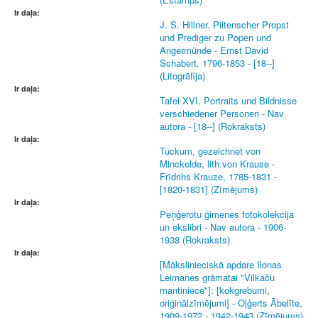
Ir daļa:
J. S. Hillner. Piltenscher Propst
und Prediger zu Popen und
Angermünde - Ernst David
Schabert, 1796-1853 - [18--]
(Litogrāfija)
Ir daļa:
Tafel XVI. Portraits und Bildnisse
verschiedener Personen - Nav
autora - [18--] (Rokraksts)
Ir daļa:
Tuckum, gezeichnet von
Minckelde, lith.von Krause -
Frīdrihs Krauze, 1785-1831 -
[1820-1831] (Zīmējums)
Ir daļa:
Peņģerotu ģimenes fotokolekcija
un ekslibri - Nav autora - 1906-
1938 (Rokraksts)
Ir daļa:
[Mākslinieciskā apdare Ilonas
Leimanes grāmatai "Vilkaču
mantiniece"]: [kokgrebumi,
oriģinālzīmējumi] - Oļģerts Ābelīte,
1909-1972 - 1942-1943 (Zīmējums)