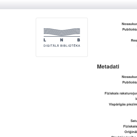
Nosaukum
Publicēš
Res
Metadati
Nosaukum
Publicēš
Fiziskais raksturoju
I
Vispārīgās piezīm
Satu
Fiziskai
Oriģināl