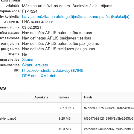
, kurā atrodas
Mākslas un mūzikas centrs. Audiovizuālais krājums
oriģināls:
Fs-1/224
etojuma kods:
Latvijas mūzika un atskaņotājmāksla skaņu platēs (Kolekcija)
er kolekcijai:
LNC04-000432031
ALEPH ID:
03.02.2021
anas datums:
Nav definēts APLIS autortiesību statuss
sību statuss:
Nav definētas APLIS piekļuves tiesības
ves tiesības:
Nav definēts APLIS autortiesību paziņojums
u paziņojums:
Nav definēts APLIS piekļuves paziņojums
s paziņojums:
Nē
Bloķēts:
Skaņa
ursa virstips:
Skaņu ieraksts
Resursa tips:
https://dom.lndb.lv/data/obj/887945
URI:
RDF dati
|
XML dati
nes
Apraksts
Izmērs
Hash
937.99 KB
8755ed9077532362a616f4b42887
ekle tu.mp3
9.29 MB
bf8647b9212f43960f9a5fe2865fb6
10.3 MB
25f5ccea74c355ef378f9352eefd6