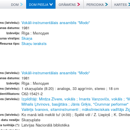
DOM
DOM PIEEJA
GRĀMATAS
PERIODIKA
KARTES
Vokāli-instrumentālais ansamblis "Modo"
s (latviešu):
1981
anas datums:
Rīga : Мелодия
Izdevējs:
Skaņa
ursa virstips:
Skaņu ieraksts
Resursa tips:
Vokāli-instrumentālais ansamblis "Modo"
s (latviešu):
1981
anas datums:
Rīga : Мелодия
Izdevējs:
1 skaņuplate (8:20) : analogs, 33 apgr/min, stereo ; 18 cm
ms (latviešu):
C62-15421-2
dentifikators:
Izpildītāji: Mirdza Zīvere, vokāls ; Imants Vanzovičs, vokāls ; "M
es (latviešu):
Mihails Ļitvinovs, basģitāra ; Jānis Griķis, "Crummar performer" 
Valērijs Ivanovs, sitaminstrumenti ; mākslinieciskais vadītājs Z
Ko manā ielā meklē tu! (4:00) ; Spēlē vēl / Z. Liepiņš ; K. Dimite
rs (latviešu):
Skaņuplate
s datu nesējs:
Latvijas Nacionālā bibliotēka
a turētājs (*):