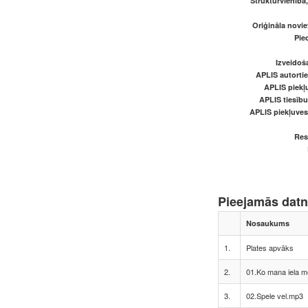
Struktūrvienība
Oriģināla novi
Pied
Izveidoš
APLIS autortie
APLIS piekļu
APLIS tiesīb
APLIS piekļuve
Res
Pieejamās dat
Nosaukums
1.
Plates apvāks
2.
01.Ko mana iela m
3.
02.Spele vel.mp3