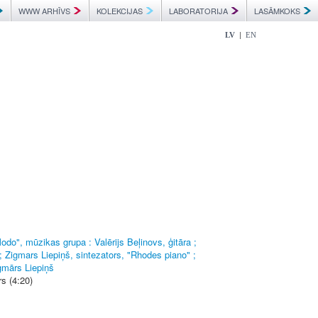
WWW ARHĪVS
KOLEKCIJAS
LABORATORIJA
LASĀMKOKS
|
LV
EN
odo", mūzikas grupa : Valērijs Beļinovs, ģitāra ;
; Zigmars Liepiņš, sintezators, "Rhodes piano" ;
igmārs Liepiņš
rs (4:20)