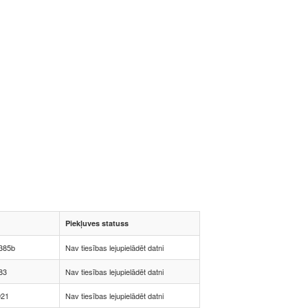
Piekļuves statuss
385b
Nav tiesības lejupielādēt datni
83
Nav tiesības lejupielādēt datni
921
Nav tiesības lejupielādēt datni