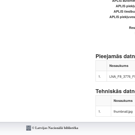
APLIS autortie
APLIS piekļu
APLIS tiesīb
APLIS piekļuve
Res
Pieejamās dat
Nosaukums
1.
LNA_F8_3776_F
Tehniskās dat
Nosaukums
1.
thumbnail.jpg
© Latvijas Nacionālā bibliotēka