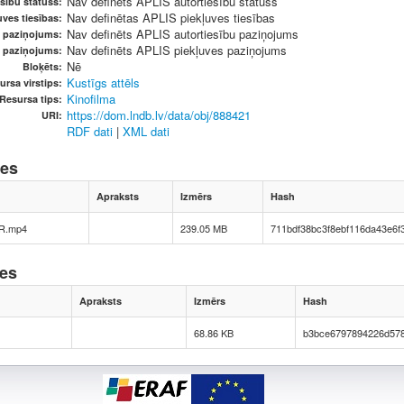
Nav definēts APLIS autortiesību statuss
sību statuss:
Nav definētas APLIS piekļuves tiesības
ves tiesības:
Nav definēts APLIS autortiesību paziņojums
u paziņojums:
Nav definēts APLIS piekļuves paziņojums
s paziņojums:
Nē
Bloķēts:
Kustīgs attēls
ursa virstips:
Kinofilma
Resursa tips:
https://dom.lndb.lv/data/obj/888421
URI:
RDF dati
|
XML dati
nes
Apraksts
Izmērs
Hash
R.mp4
239.05 MB
711bdf38bc3f8ebf116da43e6f
nes
Apraksts
Izmērs
Hash
68.86 KB
b3bce6797894226d57