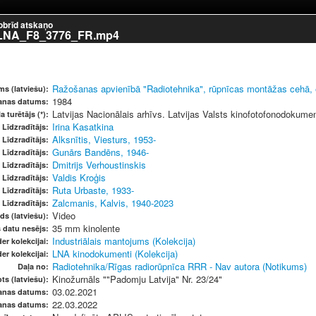
obrīd atskaņo
LNA_F8_3776_FR.mp4
Ražošanas apvienībā "Radiotehnika", rūpnīcas montāžas cehā,
s (latviešu):
1984
šanas datums:
Latvijas Nacionālais arhīvs. Latvijas Valsts kinofotofonodokume
a turētājs (*):
Irina Kasatkina
Līdzradītājs:
Alksnītis, Viesturs, 1953-
Līdzradītājs:
Gunārs Bandēns, 1946-
Līdzradītājs:
Dmitrijs Verhoustinskis
Līdzradītājs:
Valdis Kroģis
Līdzradītājs:
Ruta Urbaste, 1933-
Līdzradītājs:
Zalcmanis, Kalvis, 1940-2023
Līdzradītājs:
Video
ds (latviešu):
35 mm kinolente
s datu nesējs:
Industriālais mantojums (Kolekcija)
er kolekcijai:
LNA kinodokumenti (Kolekcija)
er kolekcijai:
Radiotehnika/Rīgas radiorūpnīca RRR - Nav autora (Notikums)
Daļa no:
Kinožurnāls ""Padomju Latvija" Nr. 23/24"
ts (latviešu):
03.02.2021
anas datums:
22.03.2022
anas datums: