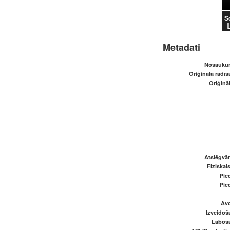
Š
Metadati
Nosaukum
Oriģināla radī
Oriģināl
Atslēgvār
Fiziskai
Pied
Pied
Avo
Izveidoš
Laboš