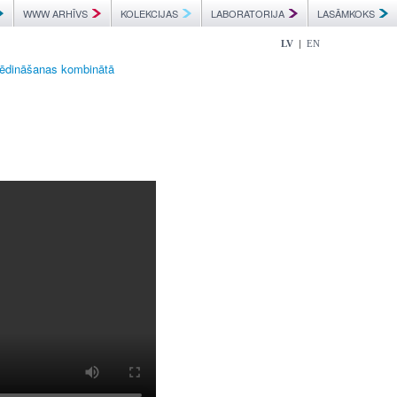
WWW ARHĪVS
KOLEKCIJAS
LABORATORIJA
LASĀMKOKS
|
LV
EN
 ēdināšanas kombinātā