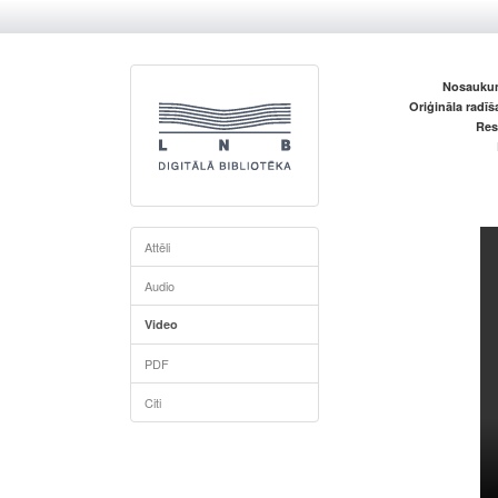
Nosaukum
Oriģināla radī
Res
Attēli
Audio
Video
PDF
Citi