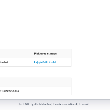
Piekļuves statuss
3be6ed
Lejupielādēt
Atvērt
8f46da0d26cd8c
Par LNB Digitālo bibliotēku
|
Lietošanas noteikumi
|
Kontakti