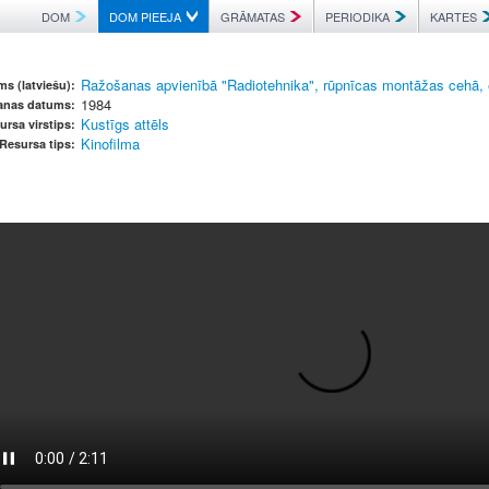
DOM
DOM PIEEJA
GRĀMATAS
PERIODIKA
KARTES
Ražošanas apvienībā "Radiotehnika", rūpnīcas montāžas cehā,
s (latviešu):
1984
šanas datums:
Kustīgs attēls
ursa virstips:
Kinofilma
Resursa tips: