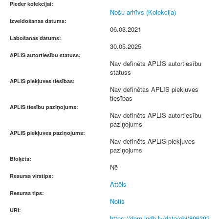
Pieder kolekcijai:
Nošu arhīvs (Kolekcija)
Izveidošanas datums:
06.03.2021
Labošanas datums:
30.05.2025
APLIS autortiesību statuss:
Nav definēts APLIS autortiesību
statuss
APLIS piekļuves tiesības:
Nav definētas APLIS piekļuves
tiesības
APLIS tiesību paziņojums:
Nav definēts APLIS autortiesību
paziņojums
APLIS piekļuves paziņojums:
Nav definēts APLIS piekļuves
paziņojums
Bloķēts:
Nē
Resursa virstips:
Attēls
Resursa tips:
Notis
URI:
https://dom.lndb.lv/data/obj/896393