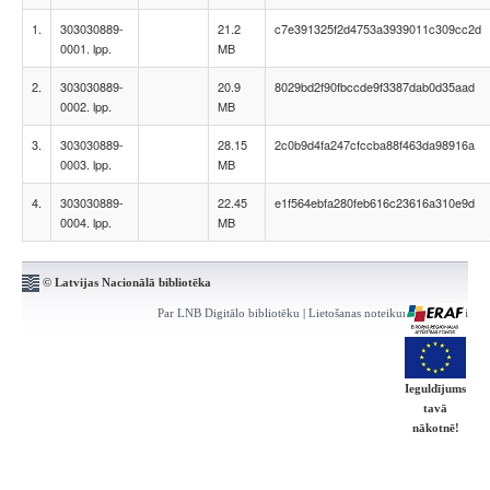
1.
303030889-
21.2
c7e391325f2d4753a3939011c309cc2d
0001. lpp.
MB
2.
303030889-
20.9
8029bd2f90fbccde9f3387dab0d35aad
0002. lpp.
MB
3.
303030889-
28.15
2c0b9d4fa247cfccba88f463da98916a
0003. lpp.
MB
4.
303030889-
22.45
e1f564ebfa280feb616c23616a310e9d
0004. lpp.
MB
© Latvijas Nacionālā bibliotēka
Par LNB Digitālo bibliotēku
|
Lietošanas noteikumi
|
Kontakti
Ieguldījums
tavā
nākotnē!