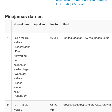
RDF dati
|
XML dati
Pieejamās datnes
Nosaukums
Apraksts
Izmērs
Hash
1.
Leise fält die
16 MB
25f9f4d6aec1a113677bc3badb52e39c
weisse
Fliederpracht
: Eine
Antwort auf
den
bekannten
Weltschlager
"Wenn der
weisse
Flieder
wieder
blüht",
(©1929/30)
2.
Leise fält die
10.85
081d0b0b29a914853938777bac66a293
weisse
MB