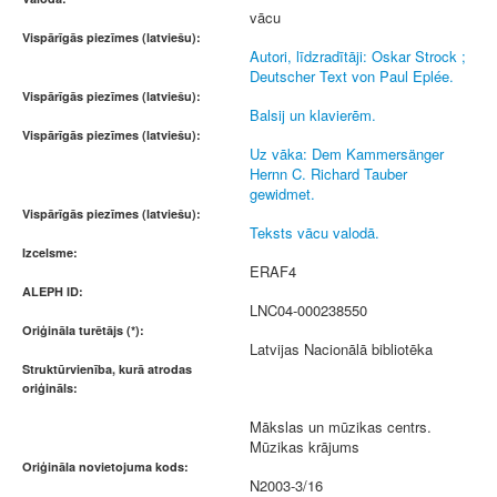
vācu
Vispārīgās piezīmes (latviešu):
Autori, līdzradītāji: Oskar Strock ;
Deutscher Text von Paul Eplée.
Vispārīgās piezīmes (latviešu):
Balsij un klavierēm.
Vispārīgās piezīmes (latviešu):
Uz vāka: Dem Kammersänger
Hernn C. Richard Tauber
gewidmet.
Vispārīgās piezīmes (latviešu):
Teksts vācu valodā.
Izcelsme:
ERAF4
ALEPH ID:
LNC04-000238550
Oriģināla turētājs (*):
Latvijas Nacionālā bibliotēka
Struktūrvienība, kurā atrodas
oriģināls:
Mākslas un mūzikas centrs.
Mūzikas krājums
Oriģināla novietojuma kods:
N2003-3/16