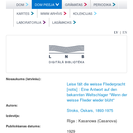
DOM
DOM PIEEJA
GRĀMATAS
PERIODIKA
KARTES
WWW ARHĪVS
KOLEKCIJAS
LABORATORIJA
LASĀMKOKS
|
LV
EN
Nosaukums (latviešu):
Leise fält die weisse Fliederpracht
[notis] : Eine Antwort auf den
bekannten Weltschlager "Wenn der
weisse Flieder wieder blüht"
Autors:
Stroks, Oskars, 1893-1975
Izdevējs:
Rīga : Kasanowa (Casanova)
Publicēšanas datums:
1929