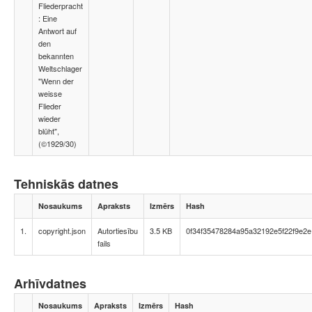
Fliederpracht
: Eine
Antwort auf
den
bekannten
Weltschlager
"Wenn der
weisse
Flieder
wieder
blüht",
(©1929/30)
Tehniskās datnes
Nosaukums
Apraksts
Izmērs
Hash
1.
copyright.json
Autortiesību
3.5 KB
0f34f35478284a95a32192e5f22f9e2e
fails
Arhīvdatnes
Nosaukums
Apraksts
Izmērs
Hash