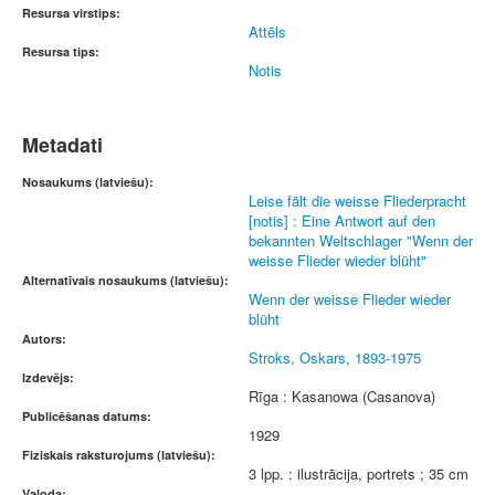
Resursa virstips:
Attēls
Resursa tips:
Notis
Metadati
Nosaukums (latviešu):
Leise fält die weisse Fliederpracht
[notis] : Eine Antwort auf den
bekannten Weltschlager "Wenn der
weisse Flieder wieder blüht"
Alternatīvais nosaukums (latviešu):
Wenn der weisse Flieder wieder
blüht
Autors:
Stroks, Oskars, 1893-1975
Izdevējs:
Rīga : Kasanowa (Casanova)
Publicēšanas datums:
1929
Fiziskais raksturojums (latviešu):
3 lpp. : ilustrācija, portrets ; 35 cm
Valoda: