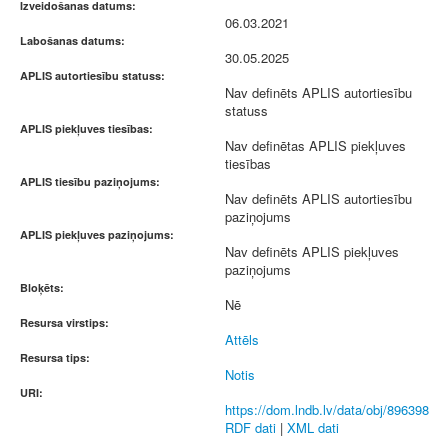
Izveidošanas datums:
06.03.2021
Labošanas datums:
30.05.2025
APLIS autortiesību statuss:
Nav definēts APLIS autortiesību
statuss
APLIS piekļuves tiesības:
Nav definētas APLIS piekļuves
tiesības
APLIS tiesību paziņojums:
Nav definēts APLIS autortiesību
paziņojums
APLIS piekļuves paziņojums:
Nav definēts APLIS piekļuves
paziņojums
Bloķēts:
Nē
Resursa virstips:
Attēls
Resursa tips:
Notis
URI:
https://dom.lndb.lv/data/obj/896398
RDF dati
|
XML dati