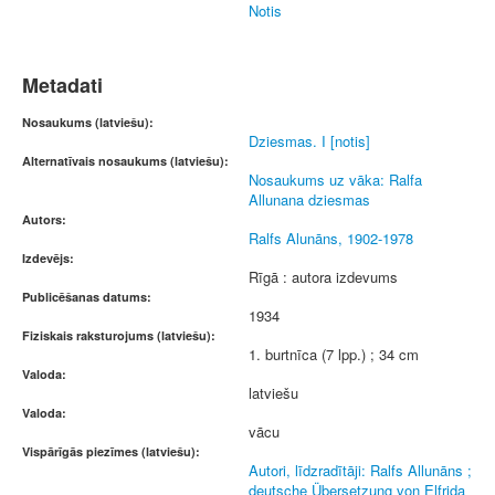
Notis
Metadati
Nosaukums (latviešu):
Dziesmas. I [notis]
Alternatīvais nosaukums (latviešu):
Nosaukums uz vāka: Ralfa
Allunana dziesmas
Autors:
Ralfs Alunāns, 1902-1978
Izdevējs:
Rīgā : autora izdevums
Publicēšanas datums:
1934
Fiziskais raksturojums (latviešu):
1. burtnīca (7 lpp.) ; 34 cm
Valoda:
latviešu
Valoda:
vācu
Vispārīgās piezīmes (latviešu):
Autori, līdzradītāji: Ralfs Allunāns ;
deutsche Übersetzung von Elfrida