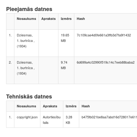
Pieejamās datnes
Nosaukums
Apraksts
Izmērs
Hash
1.
Dziesmas,
19.65
7c109cae4d0fe661a3ffb3d7fa9f1432
1. burtnīca ,
MB
(1934)
2.
Dziesmas,
9.74
6d699a4c02990f519c14c7eeb88baba2
1. burtnīca ,
MB
(1934)
Tehniskās datnes
Nosaukums
Apraksts
Izmērs
Hash
1.
copyright.json
Autortiesību
3.28
b475fb021be8aa7abd16d728017e61
fails
KB