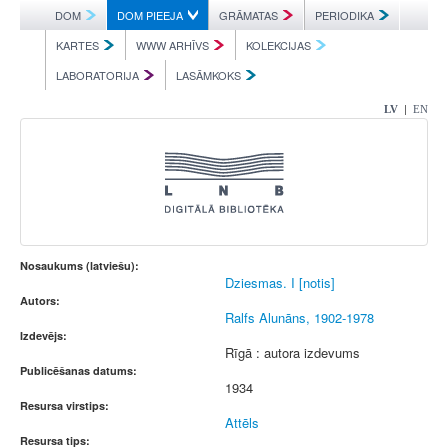
DOM
DOM PIEEJA
GRĀMATAS
PERIODIKA
KARTES
WWW ARHĪVS
KOLEKCIJAS
LABORATORIJA
LASĀMKOKS
|
LV
EN
Nosaukums (latviešu):
Dziesmas. I [notis]
Autors:
Ralfs Alunāns, 1902-1978
Izdevējs:
Rīgā : autora izdevums
Publicēšanas datums:
1934
Resursa virstips:
Attēls
Resursa tips: