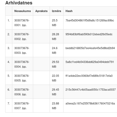
Arhīvdatnes
Nosaukums
Apraksts
Izmērs
Hash
1.
303073676-
25.5
7ba45d304861ff5d9a8c151269ac69bc
0001. lpp.
MB
2.
303073676-
28.28
95f4b83bff6ab590b012ebed2fb05edc
0002. lpp.
MB
3.
303073676-
24.6
beddb216805d7ee4eafe45e5d8bd2b94
0003. lpp.
MB
4.
303073676-
29.53
5a8cf1ed4b54336dd629a0494debf791
0004. lpp.
MB
5.
303073676-
22.05
ff1a4de22ec0060bf7e689c51817efa0
0005. lpp.
MB
6.
303073676-
29.45
215c56447c4b05aad050c1753aca0037
0006. lpp.
MB
7.
303073676-
23.88
a0eea2c187e255f78b6361760470216a
0007. lpp.
MB