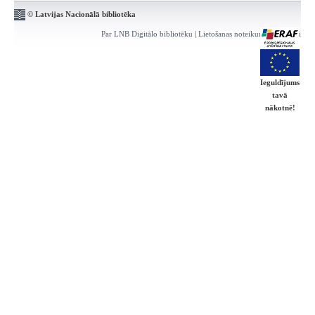
© Latvijas Nacionālā bibliotēka
Par LNB Digitālo bibliotēku
|
Lietošanas noteikumi
|
Kontakti
Ieguldījums
tavā
nākotnē!