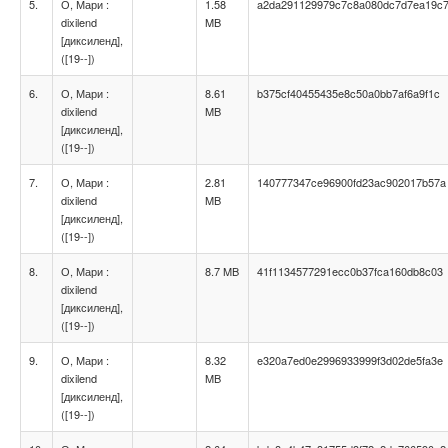
5.
О, Мари :
1.58
a2da291129979c7c8a080dc7d7ea19c
dixilend
MB
[диксиленд],
([19--])
6.
О, Мари :
8.61
b375cf40455435e8c50a0bb7af6a9f1c
dixilend
MB
[диксиленд],
([19--])
7.
О, Мари :
2.81
140777347ce96900fd23ac902017b57a
dixilend
MB
[диксиленд],
([19--])
8.
О, Мари :
8.7 MB
41f1134577291ecc0b37fca160db8c03
dixilend
[диксиленд],
([19--])
9.
О, Мари :
8.32
e320a7ed0e2996933999f3d02de5fa3e
dixilend
MB
[диксиленд],
([19--])