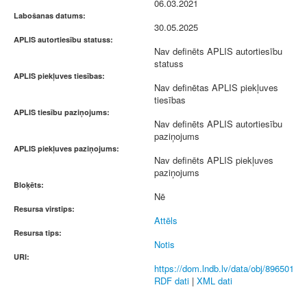
06.03.2021
Labošanas datums:
30.05.2025
APLIS autortiesību statuss:
Nav definēts APLIS autortiesību
statuss
APLIS piekļuves tiesības:
Nav definētas APLIS piekļuves
tiesības
APLIS tiesību paziņojums:
Nav definēts APLIS autortiesību
paziņojums
APLIS piekļuves paziņojums:
Nav definēts APLIS piekļuves
paziņojums
Bloķēts:
Nē
Resursa virstips:
Attēls
Resursa tips:
Notis
URI:
https://dom.lndb.lv/data/obj/896501
RDF dati
|
XML dati