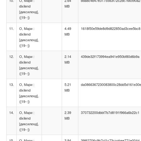
10.
О, Мари :
2.64
bda8c4b47e31755d3f72c2dc766590a2
dixilend
MB
[диксиленд],
([19--])
11.
О, Мари :
4.49
1618f50e59de8d9d822850ad3cee5bc8
dixilend
MB
[диксиленд],
([19--])
12.
О, Мари :
2.14
439de32f173994ea941e950bf80d6b9a
dixilend
MB
[диксиленд],
([19--])
13.
О, Мари :
5.21
da0866367230083800c28dd5d161e30
dixilend
MB
[диксиленд],
([19--])
14.
О, Мари :
2.39
370732200dbbf7b7d8191f966a6b22c1
dixilend
MB
[диксиленд],
([19--])
15.
О, Мари :
3.94
39f62706c9b7cf1c73caabee771e004d