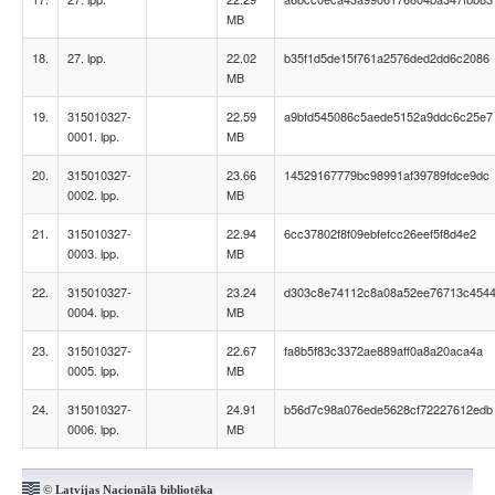
MB
18.
27. lpp.
22.02
b35f1d5de15f761a2576ded2dd6c2086
MB
19.
315010327-
22.59
a9bfd545086c5aede5152a9ddc6c25e7
0001. lpp.
MB
20.
315010327-
23.66
14529167779bc98991af39789fdce9dc
0002. lpp.
MB
21.
315010327-
22.94
6cc37802f8f09ebfefcc26eef5f8d4e2
0003. lpp.
MB
22.
315010327-
23.24
d303c8e74112c8a08a52ee76713c454
0004. lpp.
MB
23.
315010327-
22.67
fa8b5f83c3372ae889aff0a8a20aca4a
0005. lpp.
MB
24.
315010327-
24.91
b56d7c98a076ede5628cf72227612edb
0006. lpp.
MB
© Latvijas Nacionālā bibliotēka