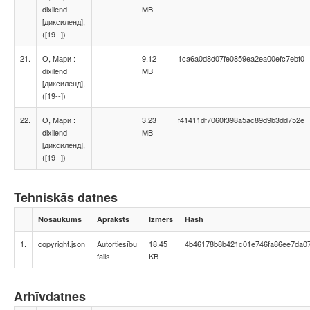
dixilend
MB
[диксиленд],
([19--])
21.
О, Мари :
9.12
1ca6a0d8d07fe0859ea2ea00efc7ebf0
dixilend
MB
[диксиленд],
([19--])
22.
О, Мари :
3.23
f41411df7060f398a5ac89d9b3dd752e
dixilend
MB
[диксиленд],
([19--])
Tehniskās datnes
Nosaukums
Apraksts
Izmērs
Hash
1.
copyright.json
Autortiesību
18.45
4b46178b8b421c01e746fa86ee7da07
fails
KB
Arhīvdatnes