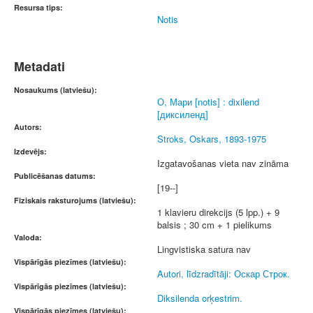
Resursa tips:
Notis
Metadati
Nosaukums (latviešu):
О, Мари [notis] : dixilend
[диксиленд]
Autors:
Stroks, Oskars, 1893-1975
Izdevējs:
Izgatavošanas vieta nav zināma
Publicēšanas datums:
[19--]
Fiziskais raksturojums (latviešu):
1 klavieru direkcijs (5 lpp.) + 9
balsis ; 30 cm + 1 pielikums
Valoda:
Lingvistiska satura nav
Vispārīgās piezīmes (latviešu):
Autori, līdzradītāji: Оскар Строк.
Vispārīgās piezīmes (latviešu):
Diksilenda orķestrim.
Vispārīgās piezīmes (latviešu):