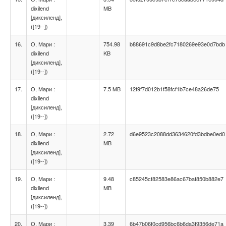
dixilend
MB
[диксиленд],
([19--])
16.
О, Мари :
754.98
b88691c9d8be2fc7180269e93e0d7bdb
dixilend
KB
[диксиленд],
([19--])
17.
О, Мари :
7.5 MB
12f9f7d012b1f58fcf1b7ce48a26de75
dixilend
[диксиленд],
([19--])
18.
О, Мари :
2.72
d6e9523c2088dd3634620fd3bdbe0ed0
dixilend
MB
[диксиленд],
([19--])
19.
О, Мари :
9.48
c85245cf82583e86ac67baf850b882e7
dixilend
MB
[диксиленд],
([19--])
20.
О, Мари :
3.39
6b47b06f0cd956bc6b6da3f9356de71a