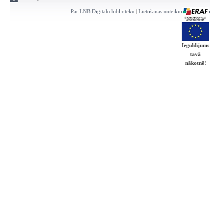
Par LNB Digitālo bibliotēku
|
Lietošanas noteikumi
|
Kontakti
Ieguldījums
tavā
nākotnē!