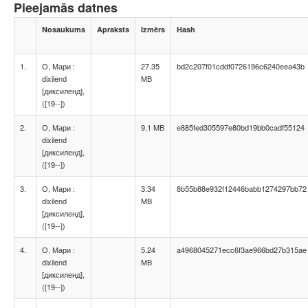
Pieejamās datnes
Nosaukums
Apraksts
Izmērs
Hash
1.
О, Мари :
27.35
bd2c207f01cddf0726196c6240eea43b
dixilend
MB
[диксиленд],
([19--])
2.
О, Мари :
9.1 MB
e885fed305597e80bd19bb0cadf55124
dixilend
[диксиленд],
([19--])
3.
О, Мари :
3.34
8b55b88e932f12446babb1274297bb72
dixilend
MB
[диксиленд],
([19--])
4.
О, Мари :
5.24
a4968045271ecc6f3ae966bd27b315ae
dixilend
MB
[диксиленд],
([19--])