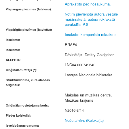
Aprakstīts pēc nosaukuma.
Vispārīgās piezīmes (latviešu):
Notīm pievienota autora vēstule
mašīnrakstā, autora rokrakstā
perakstīts P.S.
Vispārīgās piezīmes (latviešu):
Ieraksts: komponista rokraksts
Izcelsme:
ERAF4
Izcelsme:
Dāvinātājs: Dmitry Goldgaber
ALEPH ID:
LNC04-000749640
Oriģināla turētājs (*):
Latvijas Nacionālā bibliotēka
Struktūrvienība, kurā atrodas
oriģināls:
Mākslas un mūzikas centrs.
Mūzikas krājums
Oriģināla novietojuma kods:
N2016-3/14
Pieder kolekcijai:
Nošu arhīvs (Kolekcija)
Izveidošanas datums: