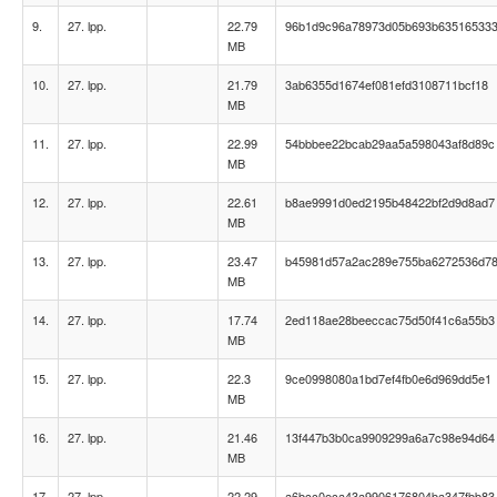
9.
27. lpp.
22.79
96b1d9c96a78973d05b693b63516533
MB
10.
27. lpp.
21.79
3ab6355d1674ef081efd3108711bcf18
MB
11.
27. lpp.
22.99
54bbbee22bcab29aa5a598043af8d89c
MB
12.
27. lpp.
22.61
b8ae9991d0ed2195b48422bf2d9d8ad7
MB
13.
27. lpp.
23.47
b45981d57a2ac289e755ba6272536d7
MB
14.
27. lpp.
17.74
2ed118ae28beeccac75d50f41c6a55b3
MB
15.
27. lpp.
22.3
9ce0998080a1bd7ef4fb0e6d969dd5e1
MB
16.
27. lpp.
21.46
13f447b3b0ca9909299a6a7c98e94d64
MB
17.
27. lpp.
22.29
a6bcc0eca43a9906176804ba347fbb83