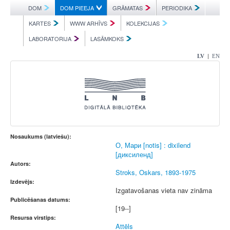
DOM
DOM PIEEJA
GRĀMATAS
PERIODIKA
KARTES
WWW ARHĪVS
KOLEKCIJAS
LABORATORIJA
LASĀMKOKS
|
LV
EN
Nosaukums (latviešu):
О, Мари [notis] : dixilend
[диксиленд]
Autors:
Stroks, Oskars, 1893-1975
Izdevējs:
Izgatavošanas vieta nav zināma
Publicēšanas datums:
[19--]
Resursa virstips:
Attēls