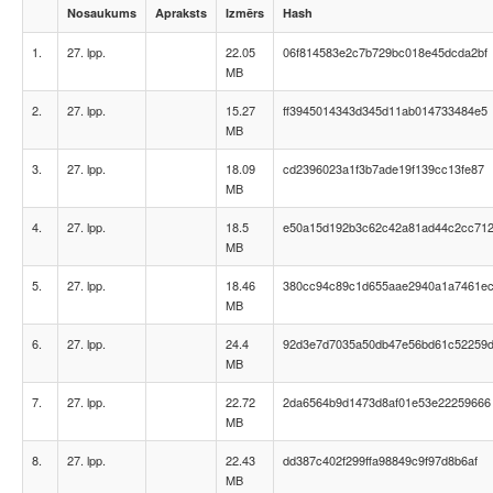
Nosaukums
Apraksts
Izmērs
Hash
1.
27. lpp.
22.05
06f814583e2c7b729bc018e45dcda2bf
MB
2.
27. lpp.
15.27
ff3945014343d345d11ab014733484e5
MB
3.
27. lpp.
18.09
cd2396023a1f3b7ade19f139cc13fe87
MB
4.
27. lpp.
18.5
e50a15d192b3c62c42a81ad44c2cc71
MB
5.
27. lpp.
18.46
380cc94c89c1d655aae2940a1a7461e
MB
6.
27. lpp.
24.4
92d3e7d7035a50db47e56bd61c52259
MB
7.
27. lpp.
22.72
2da6564b9d1473d8af01e53e22259666
MB
8.
27. lpp.
22.43
dd387c402f299ffa98849c9f97d8b6af
MB