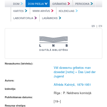
DOM
DOM PIEEJA
GRĀMATAS
PERIODIKA
KARTES
WWW ARHĪVS
KOLEKCIJAS
LABORATORIJA
LASĀMKOKS
|
LV
EN
Nosaukums (latviešu):
Vēl dzeesmu gribetos man
dzeedat [notis] = Das Lied der
Jugend
Autors:
Alfrēds Kalniņš, 1879-1951
Izdevējs:
Rīga : P. Neldnera komisijā
Publicēšanas datums:
[19--]
Resursa virstips: