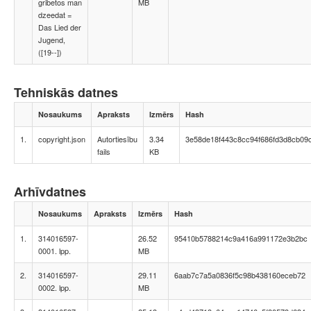
gribetos man
MB
dzeedat =
Das Lied der
Jugend,
([19--])
Tehniskās datnes
Nosaukums
Apraksts
Izmērs
Hash
1.
copyright.json
Autortiesību
3.34
3e58de18f443c8cc94f686fd3d8cb09
fails
KB
Arhīvdatnes
Nosaukums
Apraksts
Izmērs
Hash
1.
314016597-
26.52
95410b5788214c9a416a991172e3b2bc
0001. lpp.
MB
2.
314016597-
29.11
6aab7c7a5a0836f5c98b438160eceb72
0002. lpp.
MB