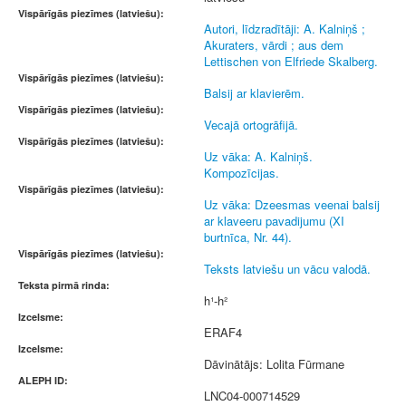
Vispārīgās piezīmes (latviešu):
Autori, līdzradītāji: A. Kalniņš ;
Akuraters, vārdi ; aus dem
Lettischen von Elfriede Skalberg.
Vispārīgās piezīmes (latviešu):
Balsij ar klavierēm.
Vispārīgās piezīmes (latviešu):
Vecajā ortogrāfijā.
Vispārīgās piezīmes (latviešu):
Uz vāka: A. Kalniņš.
Kompozīcijas.
Vispārīgās piezīmes (latviešu):
Uz vāka: Dzeesmas veenai balsij
ar klaveeru pavadijumu (XI
burtnīca, Nr. 44).
Vispārīgās piezīmes (latviešu):
Teksts latviešu un vācu valodā.
Teksta pirmā rinda:
h¹-h²
Izcelsme:
ERAF4
Izcelsme:
Dāvinātājs: Lolita Fūrmane
ALEPH ID:
LNC04-000714529