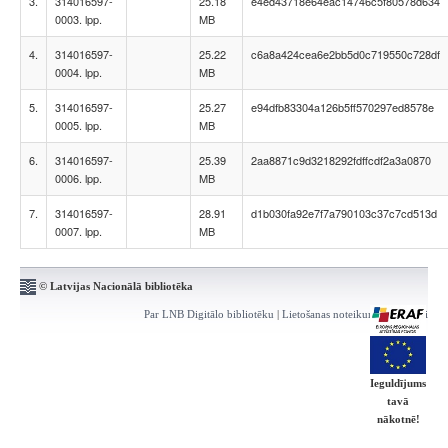
3.
314016597-
25.18
e4ed43718e64eac14746c5f80578d634
0003. lpp.
MB
4.
314016597-
25.22
c6a8a424cea6e2bb5d0c719550c728df
0004. lpp.
MB
5.
314016597-
25.27
e94dfb83304a126b5ff570297ed8578e
0005. lpp.
MB
6.
314016597-
25.39
2aa8871c9d3218292fdffcdf2a3a0870
0006. lpp.
MB
7.
314016597-
28.91
d1b030fa92e7f7a790103c37c7cd513d
0007. lpp.
MB
© Latvijas Nacionālā bibliotēka
Par LNB Digitālo bibliotēku
|
Lietošanas noteikumi
|
Kontakti
Ieguldījums
tavā
nākotnē!