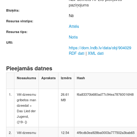
paziņojums
Bloķēts:
Nē
Resursa virstips:
Attēls
Resursa tips:
Notis
URI:
https://dom.lndb.lv/data/obj/904029
RDF dati
|
XML dati
Pieejamās datnes
Nosaukums
Apraksts
Izmērs
Hash
1.
Vēl dzeesmu
26.61
f6a83370b680ad77c94ea78760016f48
gribetos man
MB
dzeedat =
Das Lied der
Jugend,
([19--])
2.
Vēl dzeesmu
12.54
4f9cdb3ea928ba0003a777502a3bab65