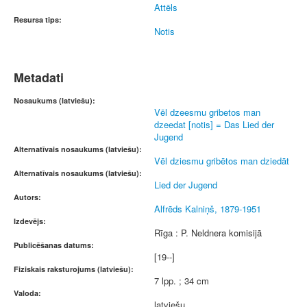
Attēls
Resursa tips:
Notis
Metadati
Nosaukums (latviešu):
Vēl dzeesmu gribetos man
dzeedat [notis] = Das Lied der
Jugend
Alternatīvais nosaukums (latviešu):
Vēl dziesmu gribētos man dziedāt
Alternatīvais nosaukums (latviešu):
Lied der Jugend
Autors:
Alfrēds Kalniņš, 1879-1951
Izdevējs:
Rīga : P. Neldnera komisijā
Publicēšanas datums:
[19--]
Fiziskais raksturojums (latviešu):
7 lpp. ; 34 cm
Valoda:
latviešu