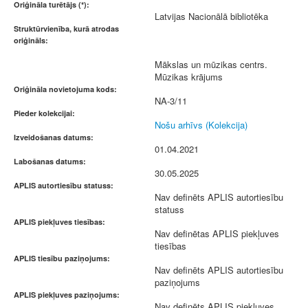
Oriģināla turētājs (*):
Latvijas Nacionālā bibliotēka
Struktūrvienība, kurā atrodas
oriģināls:
Mākslas un mūzikas centrs.
Mūzikas krājums
Oriģināla novietojuma kods:
NA-3/11
Pieder kolekcijai:
Nošu arhīvs (Kolekcija)
Izveidošanas datums:
01.04.2021
Labošanas datums:
30.05.2025
APLIS autortiesību statuss:
Nav definēts APLIS autortiesību
statuss
APLIS piekļuves tiesības:
Nav definētas APLIS piekļuves
tiesības
APLIS tiesību paziņojums:
Nav definēts APLIS autortiesību
paziņojums
APLIS piekļuves paziņojums:
Nav definēts APLIS piekļuves