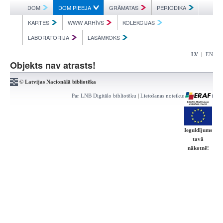
DOM
DOM PIEEJA
GRĀMATAS
PERIODIKA
KARTES
WWW ARHĪVS
KOLEKCIJAS
LABORATORIJA
LASĀMKOKS
|
LV
EN
Objekts nav atrasts!
© Latvijas Nacionālā bibliotēka
Par LNB Digitālo bibliotēku
|
Lietošanas noteikumi
|
Kontakti
Ieguldījums
tavā
nākotnē!